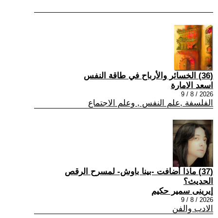
(36) الخسائر والأرباح في طاقة النفس
اسعد الامارة
2026 / 8 / 9
الفلسفة ,علم النفس , وعلم الاجتماع
(37) ماذا أضافت -بينا باوش- لمسرح الرقص
الحديث؟
إيرينى سمير حكيم
2026 / 8 / 9
الادب والفن