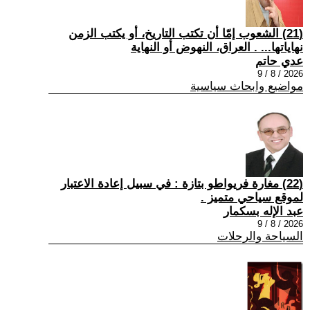
(21) الشعوب إمّا أن تكتب التاريخ، أو يكتب الزمن
نهاياتها... . العراق، النهوض أو النهاية
عدي حاتم
2026 / 8 / 9
مواضيع وابحاث سياسية
(22) مغارة فريواطو بتازة : في سبيل إعادة الاعتبار
لموقع سياحي متميز .
عبد الإله بسكمار
2026 / 8 / 9
السياحة والرحلات