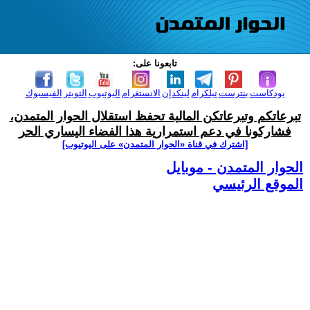
تابعونا على:
بودكاست
بنترست
تيلكرام
لينكدإن
الانستغرام
اليوتيوب
التويتر
الفيسبوك
تبرعاتكم وتبرعاتكن المالية تحفظ استقلال الحوار المتمدن،
فشاركونا في دعم استمرارية هذا الفضاء اليساري الحر
[اشترك في قناة ‫«الحوار المتمدن» على اليوتيوب]
الحوار المتمدن - موبايل
الموقع الرئيسي