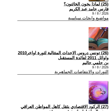
(25) لماذا يخون الخائنون؟
فارس حامد عبد الكريم
2026 / 8 / 9
مواضيع وابحاث سياسية
(26) تونس دروس الاحداث المتتالية لثورة اواخر2010
واوائل 2011 لفائدة المستقبل
بن حلمي حاليم
2026 / 8 / 9
الثورات والانتفاضات الجماهيرية
(27) الركود الاقتصادي يثقل كاهل المواطن العراقي