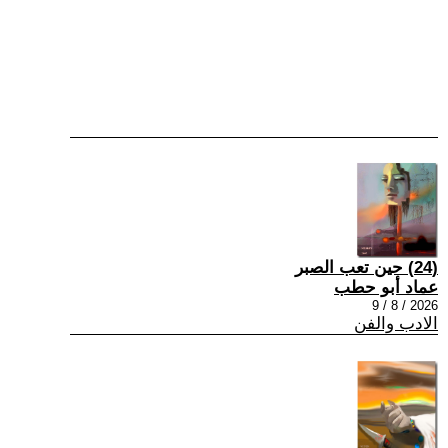
(24) حين تعب الصبر
عماد أبو حطب
2026 / 8 / 9
الادب والفن