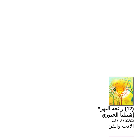
(12) رائحة النهر*
إشبيليا الجبوري
2026 / 8 / 10
الادب والفن