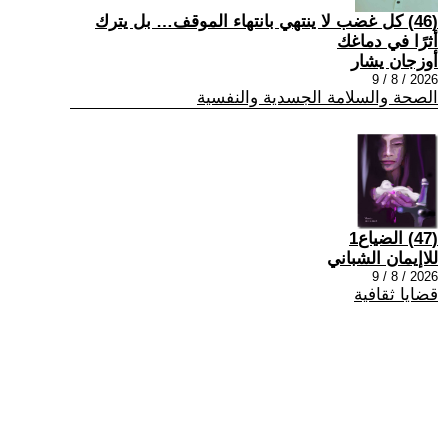
(46) كل غضب لا ينتهي بانتهاء الموقف… بل يترك
أثرًا في دماغك
أوزجان يشار
2026 / 8 / 9
الصحة والسلامة الجسدية والنفسية
(47) الضياع1
للاإيمان الشباني
2026 / 8 / 9
قضايا ثقافية