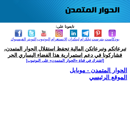
تابعونا على:
بودكاست
بنترست
تيلكرام
لينكدإن
الانستغرام
اليوتيوب
التويتر
الفيسبوك
تبرعاتكم وتبرعاتكن المالية تحفظ استقلال الحوار المتمدن،
فشاركونا في دعم استمرارية هذا الفضاء اليساري الحر
[اشترك في قناة ‫«الحوار المتمدن» على اليوتيوب]
الحوار المتمدن - موبايل
الموقع الرئيسي