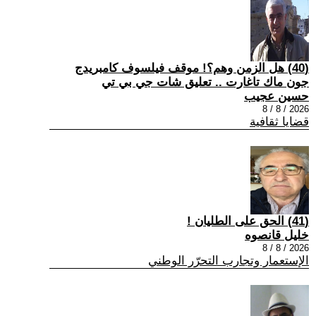
(40) هل الزمن وهم؟! موقف فيلسوف كامبريدج
جون ماك تاغارت .. تعليق شات جي بي تي
حسين عجيب
2026 / 8 / 8
قضايا ثقافية
(41) الحق على الطليان !
خليل قانصوه
2026 / 8 / 8
الإستعمار وتجارب التحرّر الوطني