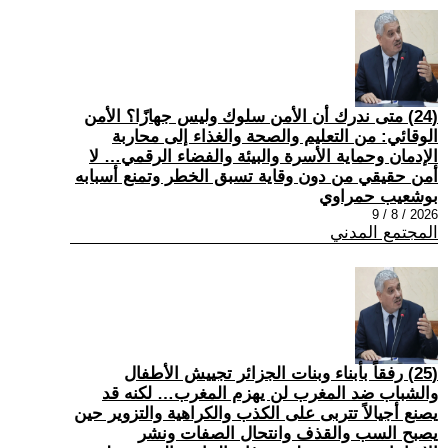
(24) متى ندرك أن الأمن سلوك وليس جهازًا؟ الأمن
الوقائي: من التعليم والصحة والغذاء إلى محاربة
الإدمان وحماية الأسرة والبيئة والفضاء الرقمي… لا
أمن حقيقي من دون وقاية تسبق الخطر وتمنع أسبابه
بوشعيب حمراوي
2026 / 8 / 9
المجتمع المدني
(25) رفقاً بأبناء وبنات الجزائر تجييش الأطفال
والشباب ضد المغرب لن يهزم المغرب… لكنه قد
يصنع أجيالاً تتربى على الكذب والكراهية والتزوير حين
يصبح السب والقذف وانتحال الصفات ونشر