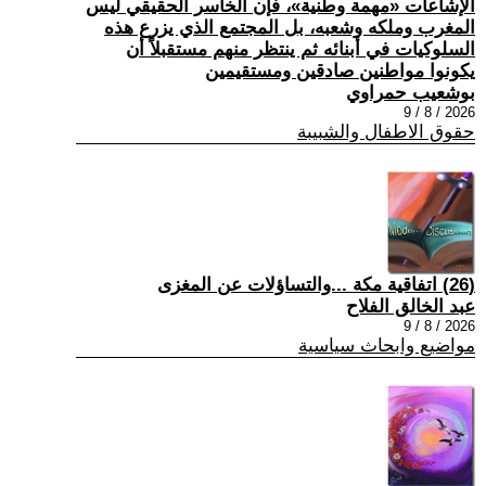
الإشاعات «مهمة وطنية»، فإن الخاسر الحقيقي ليس
المغرب وملكه وشعبه، بل المجتمع الذي يزرع هذه
السلوكيات في أبنائه ثم ينتظر منهم مستقبلاً أن
يكونوا مواطنين صادقين ومستقيمين
بوشعيب حمراوي
2026 / 8 / 9
حقوق الاطفال والشبيبة
(26) اتفاقية مكة ...والتساؤلات عن المغزى
عبد الخالق الفلاح
2026 / 8 / 9
مواضيع وابحاث سياسية