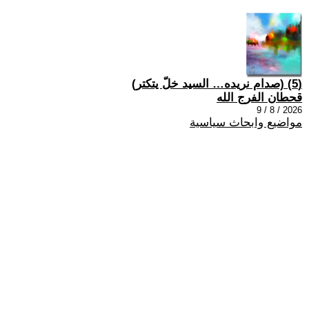
(5) (صدام نريده… السيد خلّ يتكتر)
قحطان الفرج الله
2026 / 8 / 9
مواضيع وابحاث سياسية