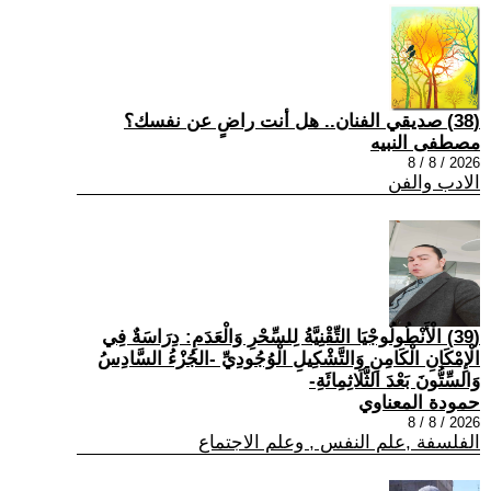
(38) صديقي الفنان.. هل أنت راضٍ عن نفسك؟
مصطفى النبيه
2026 / 8 / 8
الادب والفن
(39) الْأَنْطُولُوجْيَا التِّقْنِيَّةُ لِلسِّحْرِ وَالْعَدَمِ: دِرَاسَةٌ فِي
الْإِمْكَانِ الْكَامِنِ وَالتَّشْكِيلِ الْوُجُودِيِّ -الجُزْءُ السَّادِسُ
وَالسِّتُّونَ بَعْدَ الثَّلَاثِمِائَةِ-
حمودة المعناوي
2026 / 8 / 8
الفلسفة ,علم النفس , وعلم الاجتماع