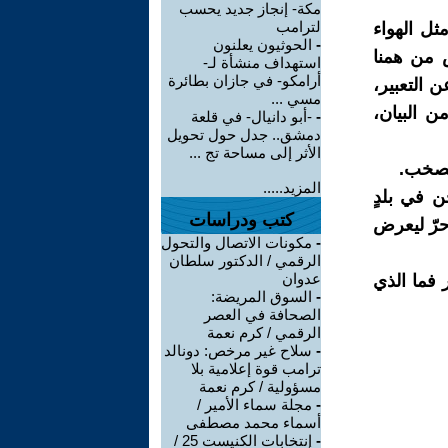
مكة- إنجاز جديد يحسب
لترامب
ثل الهواء
-
الحوثيون يعلنون
س من همنا
استهداف منشأة لـ-
أرامكو- في جازان بطائرة
ن التعبير،
مسي ...
ن البيان،
-
-أبو دانيال- في قلعة
دمشق.. جدل حول تحويل
الأثر إلى مساحة تج ...
الصخب.
المزيد.....
ن في بلدٍ
كتب ودراسات
حرّ ليعرض
-
مكونات الاتصال والتحول
الرقمي / الدكتور سلطان
عدوان
 فما الذي
-
السوق المريضة:
الصحافة في العصر
الرقمي / كرم نعمة
-
سلاح غير مرخص: دونالد
ترامب قوة إعلامية بلا
مسؤولية / كرم نعمة
-
مجلة سماء الأمير /
أسماء محمد مصطفى
-
إنتخابات الكنيست 25 /