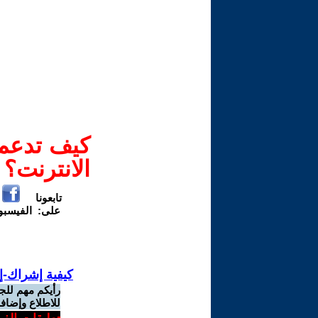
كيف تدعم-
الانترنت؟
تابعونا
على:
الفيسب
كيفية إشراك-إ
رأيكم مهم للج
للاطلاع وإضافة