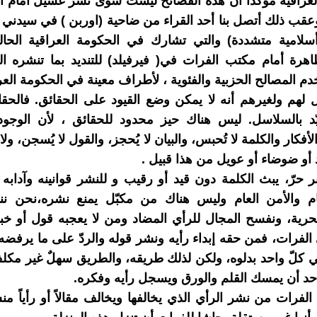
لعراقية مؤكداً ان هذه الفضائح ليست سوى نشر غسيل أمام ال
وعقب ذلك أتصل بنا أحد القراء من ضاحية (اوربن ) في سيدني وا
سلامية متشددة) والتي تشارك في الحكومة العراقية الحالي
هرة أمام مكتب الفرات في( فيرفيلد) للتنديد بما تنشره ا
دم المصالح الحزبية والفئوية ، لأطراف معينة في الحكومة العر
ول لهم ولغيرهم أنه لا يمكن وضع القيود على الحقائق. فالح
قيّد بالسلاسل. ليس هناك حيز محدود للحقائق ، لأن الوجود
لأفكار والكلمة لا تُحبس، والبيان لا يُحجز، والقول لا يُسجن، ول
أو ضوضاء أو عويل من هذا قبيل .
ر حرّ، يبث الكلمة دون قيد أو رقيب و للنشر قوانينه وآدابه م
عام والأمن العام وليس هناك من مكبّل يمنع نشره،نحن نن
حرية، ونفسح المجال للرأي المضاد ومن لا يعجبه قول أو خب
لفرات، فمن حقه إبداء رأيه ونشر قوله والردّ على ما يرفضه 
ي كلّ واحد بدلوه، ولكن لذلك طريقه، والطريق سهلٌ غير مكلف
احد أن يمسك القلم والورق ويسجل رأيه وفكره.
الفرات من نشر الرأي الذي يخالفها ويخالف مقالاً أو رأياً منش