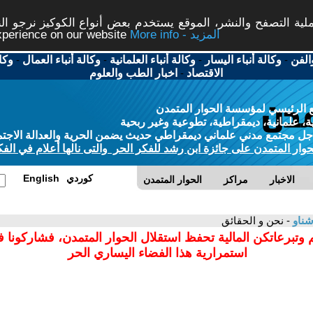
ة التصفح والنشر، الموقع يستخدم بعض أنواع الكوكيز نرجو النق
More info - المزيد
experience on our website
الفن
-
وكالة أنباء اليسار
-
وكالة أنباء العلمانية
-
وكالة أنباء العمال
-
وكا
الاقتصاد
-
اخبار الطب والعلوم
 الرئيسي لمؤسسة الحوار المتمدن
، علمانية، ديمقراطية، تطوعية وغير ربحية
ل مجتمع مدني علماني ديمقراطي حديث يضمن الحرية والعدالة الاجتم
حوار المتمدن على جائزة ابن رشد للفكر الحر والتى نالها أعلام في الفك
كوردي
English
الاخبار
مراكز
الحوار المتمدن
ناو
- نحن و الحقائق
 وتبرعاتكن المالية تحفظ استقلال الحوار المتمدن، فشاركونا 
استمرارية هذا الفضاء اليساري الحر