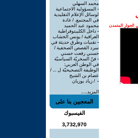
محمد السهلي
-
المسؤولية الاجتماعية
لوسائل الإعلام التقليدية
في المجتمع. / غادة
محمود عبد الحميد
الحوار المتمدن
-
داخل الكليبتوقراطية
العراقية / يونس الخشاب
-
تقنيات وطرق حديثة في
سرد القصص الصحفية /
حسني رفعت حسني
-
فنّ السخريّة السياسيّة
في الوطن العربي:
الوظيفة التصحيحيّة ل ... /
عصام بن الشيخ
-
‏ / زياد بوزيان
المزيد.....
المعجبين بنا على
الفيسبوك
3,732,970