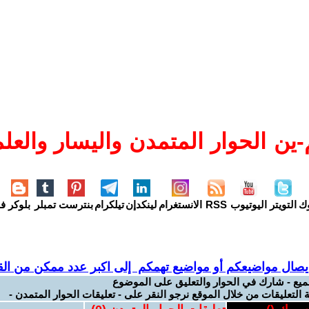
ين الحوار المتمدن واليسار والعلم
وك
التويتر
اليوتيوب
RSS
الانستغرام
لينكدإن
تيلكرام
بنترست
تمبلر
بلوكر
فل
يصال مواضيعكم أو مواضيع تهمكم إلى اكبر عدد ممكن من القر
ميع - شارك في الحوار والتعليق على الموضوع
 التعليقات من خلال الموقع نرجو النقر على - تعليقات الحوار المتمدن -