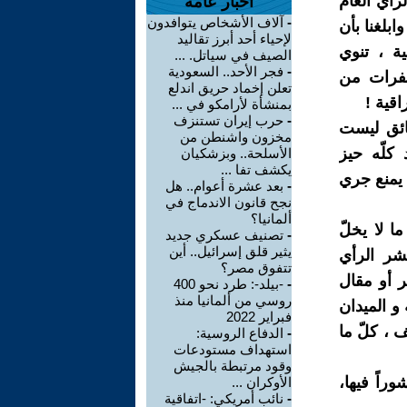
رأي العام
أخبار عامة
-
آلاف الأشخاص يتوافدون
بلغنا بأن
لإحياء أحد أبرز تقاليد
ة ، تنوي
الصيف في سياتل. ...
-
فجر الأحد.. السعودية
لفرات من
تعلن إخماد حريق اندلع
اقية !
بمنشأة لأرامكو في ...
-
حرب إيران تستنزف
قائق ليست
مخزون واشنطن من
 كلّه حيز
الأسلحة.. وبزشكيان
يكشف تفا ...
ا يمنع جري
-
بعد عشرة أعوام.. هل
نجح قانون الاندماج في
ألمانيا؟
ا لا يخلّ
-
تصنيف عسكري جديد
يثير قلق إسرائيل.. أين
شر الرأي
تتفوق مصر؟
ر أو مقال
-
-بيلد-: طرد نحو 400
روسي من ألمانيا منذ
و الميدان
فبراير 2022
 ، كلّ ما
-
الدفاع الروسية:
استهداف مستودعات
وقود مرتبطة بالجيش
وراً فيها،
الأوكران ...
-
نائب أمريكي: -اتفاقية