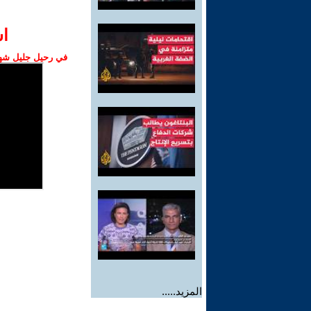
ا‫
في رحيل جليل شهبا
المزيد.....