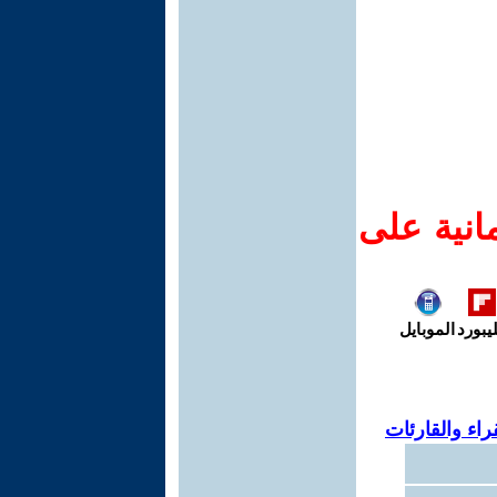
انية على
يبورد
الموبايل
اء والقارئات