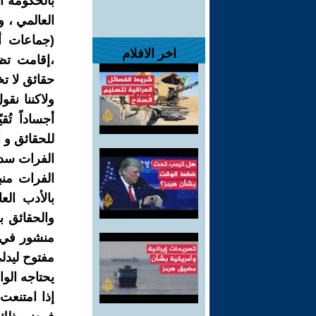
بالحكومة ا
العالمي ، 
(جماعات أ
اخر الافلام
،إقامت تظا
حقائق لا تخ
ولاكننا نق
أجساداً تُ
للحقائق و ا
الفرات سد 
الفرات منب
بالأدب ال
والحقائق ب
منشور في ا
مفتوح ليدل
يحتاجه الو
إذا امتنعت 