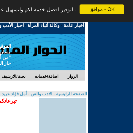
موافق - OK
لتوفير افضل خدمة لكم ولتسهيل عملي
أخبار عامة
-
وكالة أنباء المرأة
-
اخبار الأدب و
الموقع
يسارية
"من أج
حاز ال
الزوار
اضافة/خدمات
بحث/الارشيف
الصفحة الرئيسية
-
الادب والفن
-
أمل فؤاد عبيد
-
تبرعاتكم