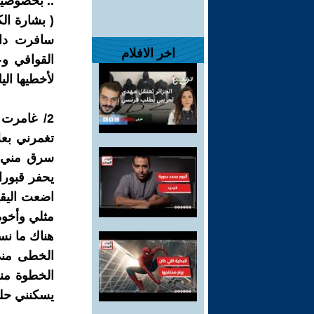
.. بخصوصية
( بشارة ال
سافرت داخ
اخر الافلام
القوافي وع
لأخطيها الي
2/ غامرت
تغمرني بعل
سرق مني بر
يحفر قبورا
اضعت اليقي
مثلي وأخوة
هناك ما نس
الخطى مني 
الخطوة مني
يسكنني حلم 