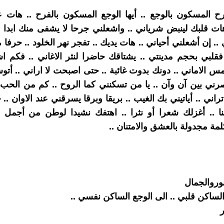
لفرح المسكون بالوجع .. أيها الوجع المسكون بالفرح .. هات 
هات قلبك لينبض شرياني .. واشعلني جرحا لا يشفى منك ابدا ..
.. إن أشعلني أحياني .. هات يديك .. تفجر نهر الخلود .. حرفا 
 فقلبي بحجم مدينتي .. يشتاقك حاضرا لنثر الاغاني .. فكم اش
مس الاماني .. دونك بدوت غائبة .. حتى اصبحت لا اراني .. أت
ني بين آن وآن .. يا من تسكنني كما الروح .. كم من الحب
اني .. أياتيني بك الغيب .. بريقا وبرقا يسرقني عند الاوان ..
نا .. أغزلك شعرا أو نثرا .. اهتفك نشيدا لوطن من أجمل ا
ة مجدولة بالعشق والامتنان ..
وروالجمال
الساكن قلبي .. الى الوجع الساكن نفسي ..
ر