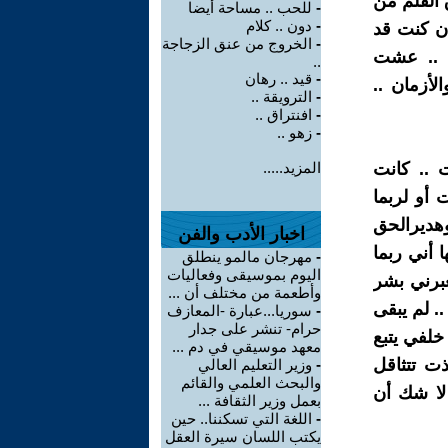
 القلم من
-
للحب .. مساحة أيضا
-
دون .. كلام
إن كنت قد
-
الخروج من عنق الزجاجة
ن .. عشت
..
-
قيد .. رهان
لأزمان ..
-
الترويقة ..
-
افنتراق ..
-
زهو ..
 .. كانت
المزيد.....
 أو لربما
وهديرالحق
اخبار الأدب والفن
 أني ربما
-
مهرجان مالمو ينطلق
اليوم بموسيقى وفعاليات
عبرني بشر
وأطعمة من مختلف أن ...
. لم يبقى
-
سوريا...عبارة -المعازف
حرام- تنشر على جدار
خلفي يتبع
معهد موسيقي في دم ...
ذت تتثاقل
-
وزير التعليم العالي
والبحث العلمي والقائم
 لا شك أن
بعمل وزير الثقافة ...
-
اللغة التي تسكننا.. حين
يكتب اللسان سيرة العقل