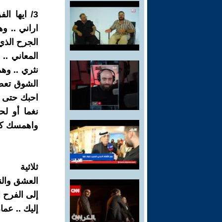
3/ ايها ا
اراني .. و
الجرح الذي 
المعاني ..
نثري .. وه
الشوق تعصر
احبك حتى تر
نغما أو لح
واهمسك كلم
ثلاثية
العشق والن
إلى الفرح 
إليك .. عما