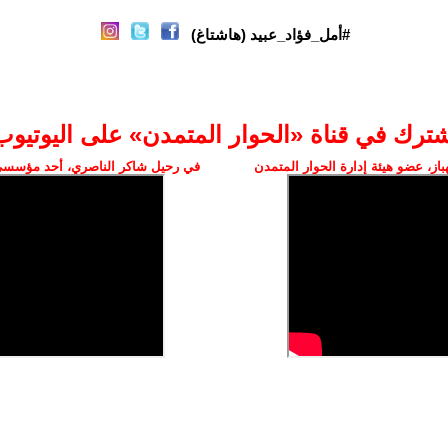
#أمل_فؤاد_عبيد (هاشتاغ)
شترك في قناة «الحوار المتمدن» على اليوتيوب
ز، عضو هيئة إدارة الحوار المتمدن
في رحيل شاكر الناصري، أحد مؤسسي 