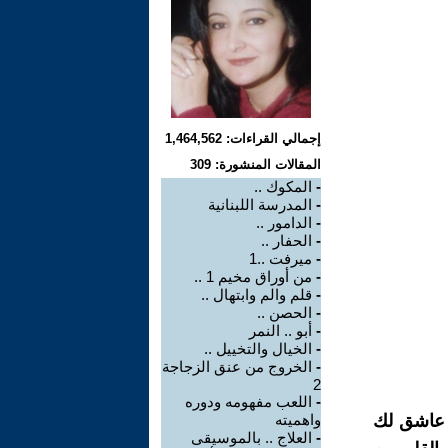
إجمالي القراءات: 1,464,562
المقالات المنشورة: 309
-
المكوك ..
-
المدرسة اللبنانية
-
الدامور ..
-
الحفار ..
-
ميرفت ..1
-
من أوراق مخيم 1 ..
-
قلم والم وابتهال ..
-
الحصن ..
-
أبو .. النمر
-
الخيال والتخييل ..
-
الخروج من عنق الزجاجة
2
-
اللعب مفهومه ودوره
س عاشق لك
واهميته
-
العلاج .. بالموسيقى