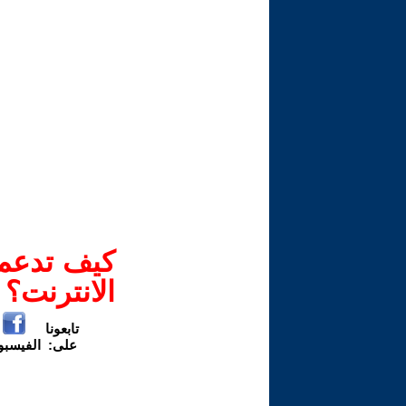
كيف تدعم-
الانترنت؟
تابعونا
على:
الفيسب