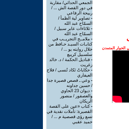
الجمعي الحداثي/ مقاربة
في دور القصة الش ... /
ربيحة الرفاعي
-
تصاوير لية الظمأ /
السمّاح عبد الله
-
ثلاثاءات عابر سبيل /
السمّاح عبد الله
-
ملامــح التجريــب في
كتابـات السيـد حـافظ من
الحوار المتمدن
خلال روايته يو ... /
سلسبيل كريبع
-
قناديل الحكمة / د. خالد
زغريت
-
حكاياتْ تَكاد تُنسى / فلاح
العيفاري
-
وعي ـ قصص قصيرة جدا
/ حسين جداونه
-
ديوان 23 الحاوي
والعصفور / منصور
الريكان
-
كتاب «عين على القصة
القصيرة: تأملات نقدية في
تسع رؤى قصصية م ... /
حميد عقبي