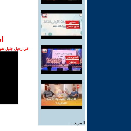
ا‫
في رحيل جليل شهبا
المزيد.....