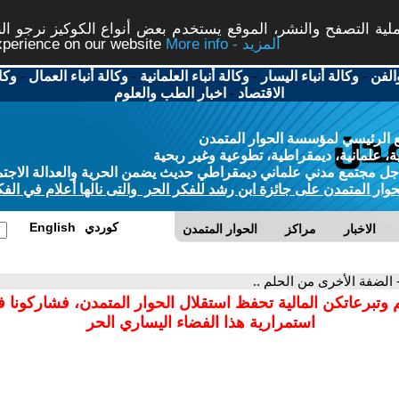
ة التصفح والنشر، الموقع يستخدم بعض أنواع الكوكيز نرجو النق
More info - المزيد
experience on our website
الفن
-
وكالة أنباء اليسار
-
وكالة أنباء العلمانية
-
وكالة أنباء العمال
-
وكا
الاقتصاد
-
اخبار الطب والعلوم
 الرئيسي لمؤسسة الحوار المتمدن
، علمانية، ديمقراطية، تطوعية وغير ربحية
ل مجتمع مدني علماني ديمقراطي حديث يضمن الحرية والعدالة الاجتم
حوار المتمدن على جائزة ابن رشد للفكر الحر والتى نالها أعلام في الفك
كوردي
English
الاخبار
مراكز
الحوار المتمدن
 الضفة الأخرى من الحلم ..
 وتبرعاتكن المالية تحفظ استقلال الحوار المتمدن، فشاركونا 
استمرارية هذا الفضاء اليساري الحر