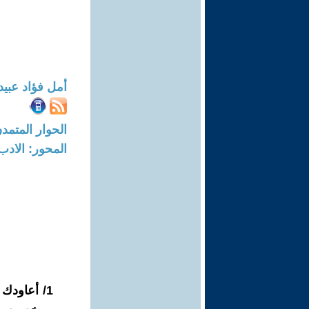
أمل فؤاد عبيد
الحوار المتمدن-العدد: 3839 - 2
المحور: الادب
1/ أعاودك