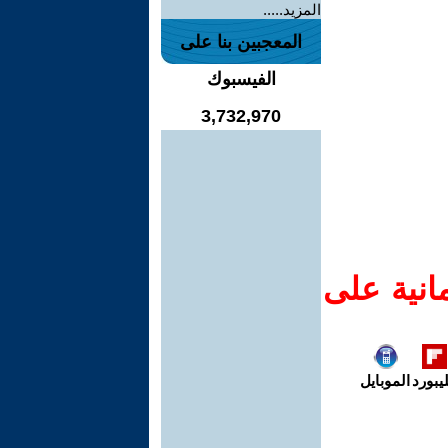
المزيد.....
المعجبين بنا على
الفيسبوك
3,732,970
انية على
يبورد
الموبايل