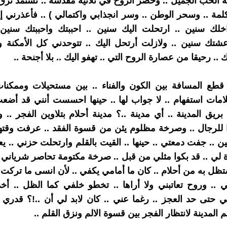
 الحب الجميل .. وحصر الروح في ثلاثية مقدسة .. تستمد نزق
كلمة .. وسحر الوطن .. وسر انجذابي واكتمالي ) .. فأعذرني 
لك سنين .. ارتحلت اليك سنين .. احببتك واحببتك سني
شتك سنين .. ولازلت أرتحل اليك .. تتوحدني كل الأمكنة وا
ك .. رحيقا من عصارة الروح التي .. تهفو اليك .. بلا أجنحة ..
 قطع المسافة بين الكون والفناء .. بين مستحيلات وممكنات
امات استفهام .. لا جواب لها .. حينها احسست أنني قد أضعت
يق المدينة .. أي مدينة ..؟ مدينة أحلام بتلاوين الفجر .. 
 للرجال .. وصرخة مظلوم يئن من قسوة الفقد .. عرفت وقتها
ن .. جفت دمعتي .. حينها .. القيت بالقلم وارتحلت حزني .. ي
 لي .. قد بكوا مثلي من قبل .. صرخة مكتومة تحاصر شرياني .
تظل به من أحلام .. كان ما أمامي يكفي .. لأن انسى ما تركت 
.. وروح تعاتبني ولا أراها .. تخطو خلفي كما الظل .. أخ
 حتى حد العجز .. رغما عني .. كان لابد لي أن ..!؟ قدري
المدينة لانتظار الفجر بين قسوة الالم ونزق القلم ..