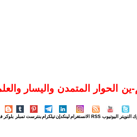
ين الحوار المتمدن واليسار والعلم
وك
التويتر
اليوتيوب
RSS
الانستغرام
لينكدإن
تيلكرام
بنترست
تمبلر
بلوكر
فل