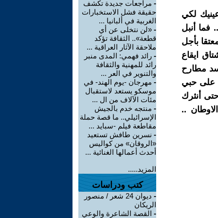
-
مراجعات جديدة تكشف
حقيقة فشل الاستخبارات
عينيك لكي
الغربية في ألبانيا ...
 فما أنبل
-
«لن نتخلى عن أي
قطعة».. الثقافة تؤكد
معتقا بأجل
ملاحقة الآثار العراقية ...
تاق ايقاع
-
رائد فهمي: المدى منبر
رائد للمهنية والثقافة
وسد مطارح
والتنوير في العر ...
 على حبي
-
مهرجان -يوم الهند- في
موسكو يستعد لاستقبال
 حتى أنثرك
مئات الآلاف من ال ...
-
منتجه خدم بالجيش
لاوطان ..
الإسرائيلي.. ما قصة حملة
مقاطعة فيلم -سبايد ...
-
نسرين طافش تستعيد
«الروقان» من كواليس
أحدث أعمالها الغنائية ...
المزيد.....
كتب ودراسات
-
ديوان 24 شعر / منصور
الريكان
-
القصة الشاعرة والوعي