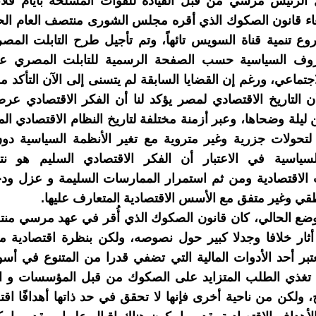
لرئيس مرسي من قبل القيادة للقوات المسلحة بأيام قل
اء قانون الصكوك الذي أقره مجلس الشورى منتصف العام الحا
 تنمية قناة السويس تائهاً، وتم تأجيل طرح التابلت المصر
وف السياسية حسب الصفحة الرسمية للتابلت المصري ع
جتماعي، ورغم إن القضايا السابقة لم يتسنى إلى الآن التأكد من
ا أن التاريخ الاقتصادي لمصر يؤكد لنا أن الفكر الاقتصادي عر
 ليلة وضحاها، وعبر أزمنة مختلفة لتاريخ النظام الاقتصادي ا
تحولات جزرية وغير متروية مع تغير الأنظمة السياسية دون
سياسية في الاعتبار أن الفكر الاقتصادي السليم هو نت
الاقتصادية ومن ثم استمرار الممارسات السليمة و عزل ودح
قي وغير متفق مع الأسس الاقتصادية المتعارف عليها.
وضع الحالي، كان قانون الصكوك الذي أُقر في عهد مرسي من
أثار خلافا وجدلا كبير حول نصوصه، ولكن بنظرة اقتصادية 
بر أحد الأدوات المالية التي تضفي قدرا من المتنوع في أسو
ا تغذي الطلب المتزايد على الصكوك من قبل المؤسسات و ال
، ولكن من ناحية أخرى فإنها لا تحقق في حد ذاتها أهدافًا اقت