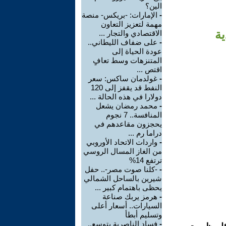
الين؟
-
الإمارات: -بريكس- منصة
مهمة لتعزيز التعاون
ية
الاقتصادي والتجار ...
-
على ضفاف الليطاني..
عودة الحياة إلى
المتنزهات وسط تعافٍ
اقتص ...
-
غولدمان ساكس: سعر
النفط قد يقفز إلى 120
دولارا في هذه الحالة ...
-
محمد رمضان يشعل
المنافسة.. 7 نجوم
يحجزون مقاعدهم في
دراما رم ...
-
واردات الاتحاد الأوروبي
من الغاز المسال الروسي
ترتفع 14%
-
-كلنا صوت مصر-.. حفل
شيرين بالساحل الشمالي
يحظى باهتمام كبير ...
-
هرمز يربك صناعة
السيارات.. أسعار أعلى
وتسليم أبطأ
-
فساد الناصرية يتوسع..