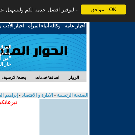
موافق - OK
لتوفير افضل خدمة لكم ولتسهيل عملي
أخبار عامة
-
وكالة أنباء المرأة
-
اخبار الأدب و
الموقع
يسارية
"من أج
حاز ال
الزوار
اضافة/خدمات
بحث/الارشيف
الصفحة الرئيسية
-
الادارة و الاقتصاد
-
إبراهيم ا
تبرعاتكم