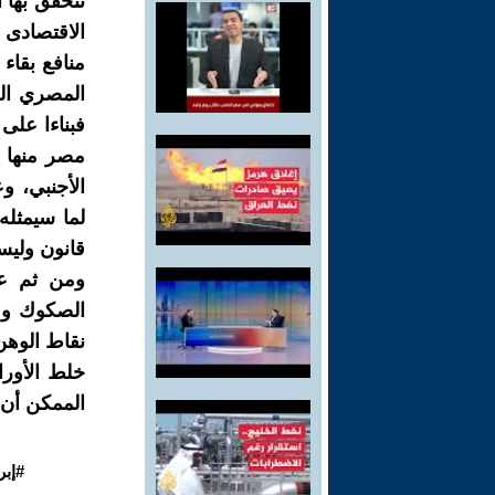
تتحقق بها ا
الاقتصادى 
منافع بقاء
المصري الخ
مصر منها ع
الأجنبي، و
لما سيمثله
قانون وليس
ومن ثم عل
الصكوك ومش
نقاط الوهن
خلط الأورا
الممكن أن 
#إبر