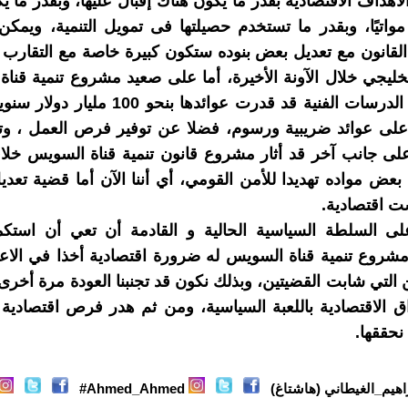
لأهداف الاقتصادية بقدر ما يكون هناك إقبال عليها، وبقدر ما ي
مواتيًا، وبقدر ما تستخدم حصيلتها فى تمويل التنمية، ويمكن ا
 القانون مع تعديل بعض بنوده ستكون كبيرة خاصة مع التقارب 
ليجي خلال الآونة الأخيرة، أما على صعيد مشروع تنمية قنا
فبناءا على الدرسات الفنية قد قدرت عوائدها بنحو
لى عوائد ضريبية ورسوم، فضلا عن توفير فرص العمل ، وتوف
على جانب آخر قد أثار مشروع قانون تنمية قناة السويس خلا
 بعض مواده تهديدا للأمن القومي، أي أننا الآن أما قضية تع
ت اقتصادية.
ى السلطة السياسية الحالية و القادمة أن تعي أن استكم
روع تنمية قناة السويس له ضرورة اقتصادية أخذا في الاعب
 التي شابت القضيتين، وبذلك نكون قد تجنبنا العودة مرة أخرى 
ق الاقتصادية باللعبة السياسية، ومن ثم هدر فرص اقتصادية
نحققها.
اهيم_الغيطاني (هاشتاغ)
Ahmed_Ahmed#