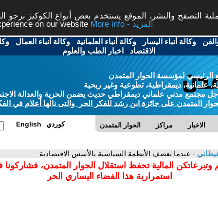
ة التصفح والنشر، الموقع يستخدم بعض أنواع الكوكيز نرجو النق
More info - المزيد
experience on our website
الفن
-
وكالة أنباء اليسار
-
وكالة أنباء العلمانية
-
وكالة أنباء العمال
-
وكا
الاقتصاد
-
اخبار الطب والعلوم
 الرئيسي لمؤسسة الحوار المتمدن
، علمانية، ديمقراطية، تطوعية وغير ربحية
ل مجتمع مدني علماني ديمقراطي حديث يضمن الحرية والعدالة الاجتم
حوار المتمدن على جائزة ابن رشد للفكر الحر والتى نالها أعلام في الفك
كوردي
English
الاخبار
مراكز
الحوار المتمدن
لغيطاني
- عندما تعصف الأنظمة السياسية بالأسس الاقتصادية
 وتبرعاتكن المالية تحفظ استقلال الحوار المتمدن، فشاركونا 
استمرارية هذا الفضاء اليساري الحر