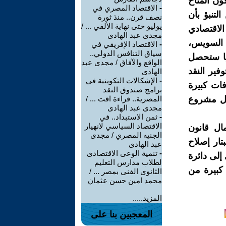
كون المناخ
-
الاقتصاد المصري في
لتنبؤ بأن
نصف قرن.. منذ ثورة
يوليو حتى نهاية الألفي ... /
الاقتصادي
مجدى عبد الهادى
ة السويس،
-
الاقتصاد الإفريقي في
سياق التنافس الدولي..
 100 مليار دولار سنويا ستحصل
الواقع والآفاق / مجدى عبد
ير النقد
الهادى
-
الإشكالات التكوينية في
فات كبيرة
برامج صندوق النقد
ديل مشروع
المصرية.. قراءة اقت ... /
مجدى عبد الهادى
-
ثمن الاستبداد.. في
الاقتصاد السياسي لانهيار
ال قانون
الجنيه المصري / مجدى
تار إصلاح
عبد الهادى
-
تنمية الوعى الاقتصادى
إلى دائرة
لطلاب مدارس التعليم
 كبيرة من
الثانوى الفنى بمصر ... /
محمد امين حسن عثمان
المزيد.....
المعجبين بنا على