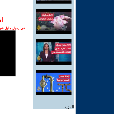
ا‫
في رحيل جليل شهبا
المزيد.....