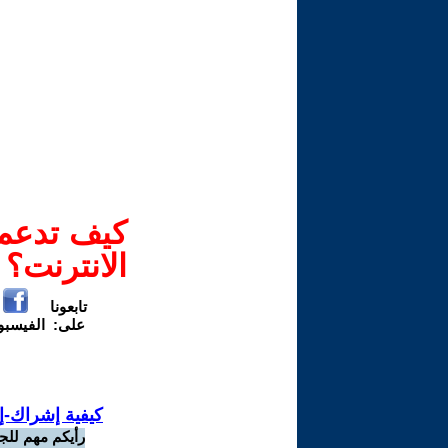
كيف تدعم-
الانترنت؟
تابعونا
على:
الفيسب
كيفية إشراك-إ
رأيكم مهم للج