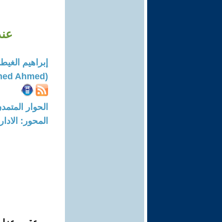
عند
إبراهيم الغيط
(Ahmed Ahmed)
الحوار المتمدن-العدد: 4157 - 13
المحور: الادار