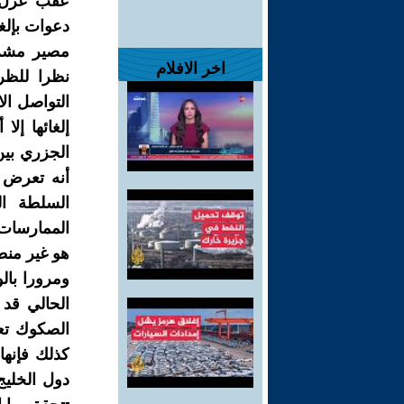
عقب عزل ا
دعوات بإلغ
مصير مشروع
اخر الافلام
نظرا للظر
التواصل الا
إلغائها إل
الجزري بين
أنه تعرض ل
السلطة ال
الممارسات 
هو غير منط
ومرورا بال
الحالي قد 
الصكوك تعت
كذلك فإنه
دول الخليج