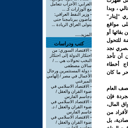
ائل ظهرت
الغرابي: الأحزاب تتعامل
لي ، وبدا
مع الوزارات كـ ...
-
وزير النفط العراقي:
ي "إينار"
ماضون ببرنامجنا حتى
لى مواقع
يتولى العراق الريادة ...
 بقائها أو
المزيد.....
ضة للتحول
كتب ودراسات
لمصري نجد
-
الاقتصاد السوري: من
احتكار الدولة إلى احتكار
 أن تأخذ
النخب تحولات هي ... /
اج أخطاء
سالان مصطفى
-
دولة المستثمرين ورجال
ر ما كان
الأعمال في مصر / إلهامي
الميرغني
-
الاقتصاد الاسلامي في
تصف العام
ضوء القران والعقل /
مجردة فإن
دجاسم الفارس
-
الاقتصاد الاسلامي في
اق المال،
ضوء القران والعقل / د.
أفراد من
جاسم الفارس
-
الاقتصاد الاسلامي في
صادية، بل
ضوء القران والعقل /
دجاسم الفارس