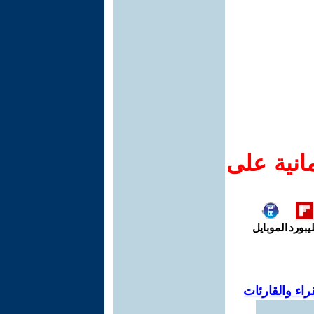
انية على
يبورد
الموبايل
اء والقارئات