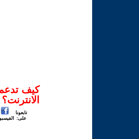
كيف تدعم-
الانترنت؟
تابعونا
على:
الفيسب