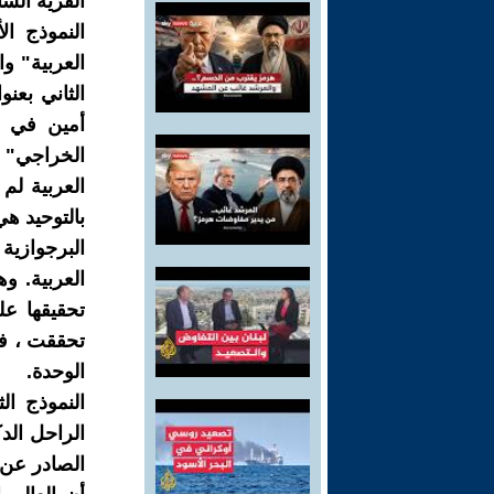
الفرية الشا
النموذج ال
العربية" و
أمين في ر
الخراجي" ال
العربية لم 
بالتوحيد هي
البرجوازية
العربية. وه
تحقيقها عل
تحققت ، في
الوحدة.
النموذج ال
الراحل الد