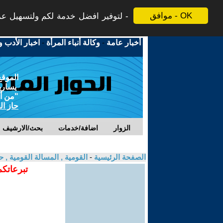
موافق - OK
لتوفير افضل خدمة لكم ولتسهيل عملي
أخبار عامة
-
وكالة أنباء المرأة
-
اخبار الأدب و
الموقع
يسارية
"من أج
حاز ال
الزوار
اضافة/خدمات
بحث/الارشيف
الصفحة الرئيسية
-
القومية , المسالة القومية , 
تبرعاتكم