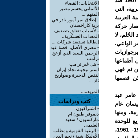
أن العالم العربي يمر بأزمة مستحكمة، وأن ما يجري فيه منذ هزيمة 1967 ضد
الانتخابات: القضاء
بية، التي
الألماني يحسم مصير
المتهم ...
ة العربية
-
إطلاق نمر آمور نادر في
برية كازاخستان
تصار حركة
-
لأسباب تتعلق بتصنيف
لحُلم، لا
المعدات العسكرية..
إيطاليا تستبعد شركات ...
ر الواعي.
-
مصري الأصل.. قصة عبد
برجوازيات
الرحمن السيد الذي أزعج
ترامب
 أطماعها
-
هل غير ترامب
من ثم فهي
استراتيجيته تجاه إيران
لنقص الذخيرة وصواريخ
كن فصمها
ثاد ...
المزيد.....
 عامر عبد
كتب ودراسات
نيسان عام
-
اشتراكيون
ية، ومنها
ديموقراطيون ام
ماركسيون / سعيد
يع للوحدة
العليمى
الأندماجية الفورية، كما حدث من خلال الوحدة المصرية السورية 1958- 1961،
-
الرغبة القومية ومطلب
الأوليكارشية / نجم الدين