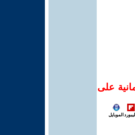
انية على
يبورد
الموبايل