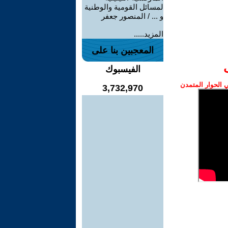
لمسائل القومية والوطنية
و ... / المنصور جعفر
المزيد.....
المعجبين بنا على
الفيسبوك
الحوار المتمدن
3,732,970