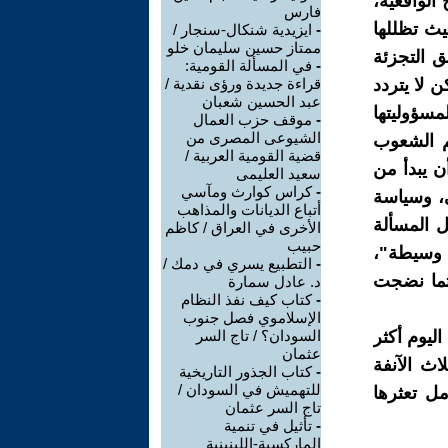
 الواقعية،
فارس
يث تظللها
-
ايزيدية شنكال-سنجار /
ممتاز حسين سليمان خلو
ق التجزئة
-
في المسألة القومية:
ن لا يتردد
قراءة جديدة ورؤى نقدية /
عبد الحسين شعبان
سؤوليتها
-
موقف حزب العمال
الشيوعى المصرى من
لم الشعوب
قضية القومية العربية /
ن يبدأ من
سعيد العليمى
-
كراس كوارث ومآسي
ي، وسياسة
أتباع الديانات والمذاهب
ل المسألة
الأخرى في العراق / كاظم
حبيب
ت وسيطة"،
-
التطبيع يسري في دمك /
يثما نضجت
د. عادل سمارة
-
كتاب كيف نفذ النظام
الإسلاموي فصل جنوب
ليوم أكثر
السودان؟ / تاج السر
عثمان
اث الآنفة
-
كتاب الجذور التاريخية
للتهميش في السودان /
مل تعثرها
تاج السر عثمان
-
تأثيل في تنمية
الماركسية-اللينينية