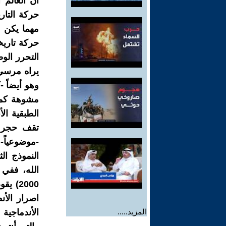
حركة التاري
مهما يكن ا
حركة تاريخ
التحرر الو
يراه مرسي ي
وهو أيضاً 
مشوهة كما
الطبقية الأ
تقف حجر ع
-موضوعياً-
النموذج ال
الله، ففي 
2000)
اصرار الأن
المزيد.....