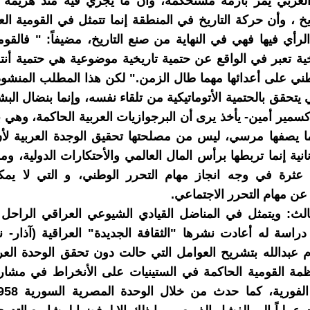
خ ، وأن حركة التاريخ في المنطقة إنما تتمثل في القومية العر
لرأي فيها فهي في النهاية من صنع التاريخ، مضيفاً: " فالقومي
ية تعبر في الواقع عن حتمية تاريخية موضوعية هي حتمية أن
طني على أعدائها مهما طال الزمن." لكن هذا المطلب المنشود ا
تحقق بالحتمية الأتوماتيكية من تلقاء نفسه، وإنما بنضال البش
-كسمير أمين- يأخذ يرى أن البرجوازيات العربية الحاكمة، وهي 
 يصفها مرسي، ليس من مصلحتها تحقيق الوجدة العربية لأن
نانية إنما تربطها برأس المال العالمي والأحتكارات الدولية، و
ثرة في وجه انجاز مهام التحرر الوطني، و التي لا يم
 عن مهام التحرر الاجتماعي.
ثالث: ويتمثل في المناضل القيادي الشيوعي العراقي الراحل
دراسة له أعادت نشرها "الثقافة الجديدة" العراقية (آذار- 
 يقوم عبدالله بتشريح العوامل التي حالت دون تحقق الوحدة العرب
ظمة القومية الحاكمة في الستينيات على الأنخراط في مشار