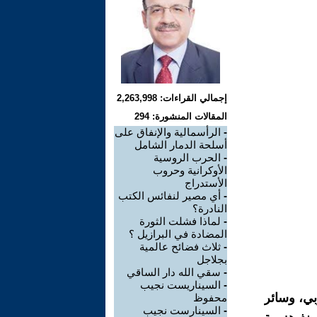
إجمالي القراءات: 2,263,998
المقالات المنشورة: 294
-
الرأسمالية والإنفاق على
أسلحة الدمار الشامل
-
الحرب الروسية
الأوكرانية وحروب
الأستدراج
-
أي مصير لنفائس الكتب
النادرة؟
-
لماذا فشلت الثورة
المضادة في البرازيل ؟
-
ثلاث فضائح عالمية
بجلاجل
-
سقي الله دار الساقي
-
السيناريست نجيب
بي، وسائر
محفوظ
-
السينارست نجيب