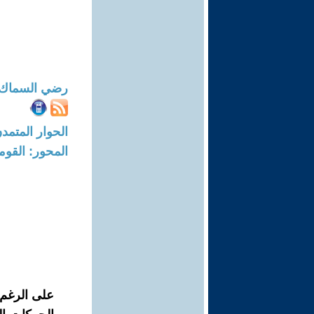
رضي السماك
الحوار المتمدن-العدد: 7593 - 23
المحور: القوم
على الرغم 