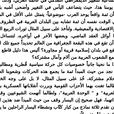
ساعية للتغيير الديمقراطي التقدمي في عالمنا العربي، وذلك 
إلى يومنا هذا، حيث يتضاعف اليأس في التغيير وأضحى أشبه بال
 أن ثمة واقعاً يوحد العرب -موضوعياً- يتمثل على الأقل في الم
 الوقت نفسه أن ثمة تشابه بين البلدان العربية في الظروف
لاقتصادية والمعيشية. ولنأخذ على سبيل المثال ثورات الربيع ال
 أوائل العقد الماضي، وبعضها الآخر في أواخره، لنتساء
أن تقع في هذه البقعة الجغرافية من العالم تحديداً جميع تلك 
تقع في بلدان إسلامية قريبة أو مجاورة؟ أليس هذا دليل قاطع
مع الشعوب العربية من آلام وآمال مشتركة؟
ذا ما نحينا جانباً خصوصيات كل حركة سياسية قُطرية ومطالبه
نجد من حيث المبدأ ثمة ما يجمع هذه الحركات وشعوبنا الع
لام مشتركة، خُذ على سبيل المثال، لا بل على وجه ا
ما تغنت بهما الأحزاب القومية وبررت أنقلاباتها العسكرية بهم
لعربية" و " الوحدة العربية"، ولطالما أتهمت الشيوعيين وق
اتهما، فهل صحيح إن اليسار وقف من حيث المبدأ ضد هذين ا
ن نقدم ثلاثة نماذج من كبار كتّاب ونشطاء اليسار الراحلين ما