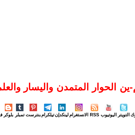
ين الحوار المتمدن واليسار والعلم
وك
التويتر
اليوتيوب
RSS
الانستغرام
لينكدإن
تيلكرام
بنترست
تمبلر
بلوكر
فل