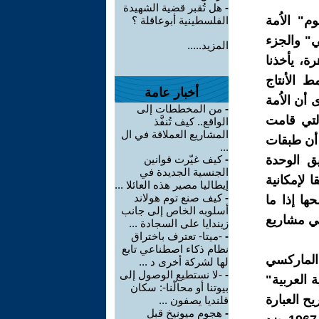
-
هل تُقبر قضية الشهيدة
م" الاُمة
الفلسطينية أبوعاقلة ؟
ي" والجزء
المزيد.....
ي" والصادر عن مطبعة مدبولي 1988 بالقاهرة، يأخذنا
 الأنتاج
أخبار عامة
أن الاُمة
-
من المخططات إلى
التي قامت
الواقع.. كيف تُنفَّذ
المشاريع العملاقة في ال
 أن طبقات
...
يق الوحدة
-
كيف غيّرت قوانين
الجنسية الجديدة في
ا لإمكانية
إيطاليا مصير هذه العائلا ...
-
كيف صنع توم هولاند
ها إذا ما
أسلوبه الخاص إلى جانب
في مشاريع
زيندايا على السجادة ...
-
-ميتا- تعترف باختراق
نظام ذكاء اصطناعي تابع
 الماركسي
لها لشركة أخرى د ...
-
-لا نستطيع الوصول إلى
 العربية"
بيوتنا أو محالّنا-: سكان
د مرسي بصريح العبارة
قلنديا يصفون ...
-
هجوم ميونيخ قبل