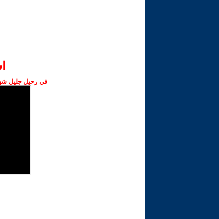
ا‫
في رحيل جليل شهبا