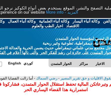
ة التصفح والنشر، الموقع يستخدم بعض أنواع الكوكيز نرجو النق
More info - المزيد
experience on our website
الفن
-
وكالة أنباء اليسار
-
وكالة أنباء العلمانية
-
وكالة أنباء العمال
-
وكا
الاقتصاد
-
اخبار الطب والعلوم
 الرئيسي لمؤسسة الحوار المتمدن
، علمانية، ديمقراطية، تطوعية وغير ربحية
ل مجتمع مدني علماني ديمقراطي حديث يضمن الحرية والعدالة الاجتم
حوار المتمدن على جائزة ابن رشد للفكر الحر والتى نالها أعلام في الفك
كوردي
English
الاخبار
مراكز
الحوار المتمدن
حقوق الاقليات و حق تقرير المصير
-
رضي السماك
- أما زالت القضايا القو
 وتبرعاتكن المالية تحفظ استقلال الحوار المتمدن، فشاركونا 
استمرارية هذا الفضاء اليساري الحر