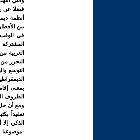
والتي أنتهت
فضلا عن رف
أنظمة ديمق
بين الأقطار
في الوقت 
المشتركة م
العربية من
التحرر من 
التوسع وال
الديمقراطي
بمعنى إقام
الظروف الص
ومع أن حل 
تعقيداً بكث
الذكر، إلا
-موضوعيا وذ