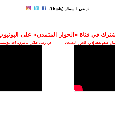
#رضي_السماك (هاشتاغ)
شترك في قناة «الحوار المتمدن» على اليوتيوب
ز، عضو هيئة إدارة الحوار المتمدن
في رحيل شاكر الناصري، أحد مؤسسي 