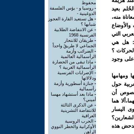
منذ هزيمة
محفوظ
-
روسيا و - بؤس الفلسفة
حُلم بعيد
الدوغينية -
عاناة منه،
-
هل تستعيد القارة العجوز
شبابها ؟
 والأوضاع
-
عن الانتفاضة الطلابية
عربي التي
الفرنسية 1968
-
طريقان للانتحار
ل: هل هي
الجماعي لا طريقً واحداً
الحركات ؟
-
الضرائب وأزمة
الرأسمالية العالمية
 على وجود
-
ماذا تبقى من الحضارة
الرأسمالية الغربية ؟
-
الإضرابات الفرنسية
ا ومهامها
ودلالاتها
-
جنازة أسطورية وأزمة
ربية حول
رأسمالية
لخصوص أن
-
ماذا بعد أستشهاد مهسا
أميني؟
ا،ألا هما
-
عن الذكرى الثالثة
وى اليسار
للانتفاضة التشرينية
العراقية
لشعارين؟
-
الحرب الروسية
 يدحض هذه
الأوكرانية والخطر النووي
الراهن