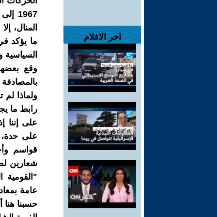
الحركات ال
1967 
المنال، إلا
اخر الافلام
ما يؤكد في
السياسية وا
وقع بعضها
بالمصادفة 
ولماذا لم 
رابط ما يج
على إننا إ
على حدة، 
قواسم وأح
شعارين لطال
"القومية ا
عامة بمعاد
حسبنا هنا أ