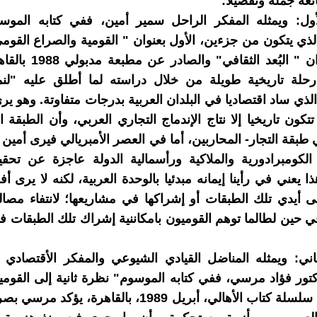
ئعة جملةً وتفصيلاً:
أول: ويمثله المفكر الراحل سمير أمين، ففي كتابه الموسو
الذي يتكون من جزءين، الأول بعنوان " القومية والصراع القوم
الثاني بعنوان " البُعد الثقاف
حلة تاريخية طويلة من خلال دراسته لما أطلق عليه "لنمط
ذي ساد اقتصاديا في البلدان العربية بدرجات متفاوتة. وهو يرى 
تتكون تاريخيا إلا نتاج الإندماج التجاري العربي، وأن الطبقة 
 طبقة التجار- المحاربين، أما في العصر الأمبريالي فيرى أمين
 الكومبرادورية والملاكية ورأسمالية الدولة عاجزة عن تحق
ذا يعني في رأينا إيمانه مبدئيا بالوحدة العربية، لكنه لا يرى أفق
ى أيدي تلك الطبقات أو إشراكها في مشاريعها؛ لانتفاء مصالح
 حين لطالما توهم القوميون بامكاننية إشراك تلك الطبقات 
ثاني: ويمثله المناضل القيادي الشيوعي والمفكر الأقتصادي
كتور فؤاد مرسي، ففي كتابه الموسوم" نظرة ثانية إلى القومية
الصادر عن سلسلة كتاب الأهالي، أبريل 1989، بالقاهرة، يؤك