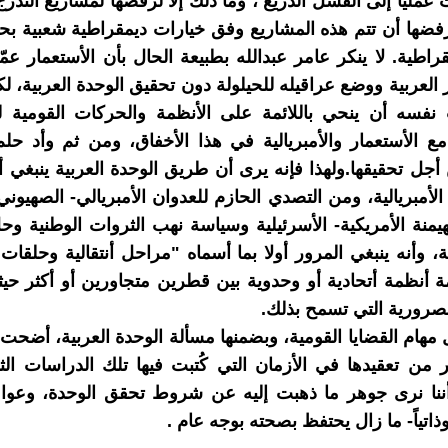
 عملياً إلى الفشل الذريع ، وما ذلك إلا لرفضها لمشاريع التدرج
ضها أن تتم هذه المشاريع وفق خيارات ديمقراطية شعبية بح
راطية. لا ينكر عامر عبدالله بطبيعة الحال بأن الأستعمار عمّ
 العربية ووضع عراقيله للحيلولة دون تحقيق الوحدة العربية، لك
نفسه أن ينحي باللائمة على الأنظمة والحركات القومية لم
ع الأستعمار والأمبريالية في هذا الأخفاق، ومن ثم وأد ح
 أجل تحقيقها.ولهذا فإنه يرى أن طريق الوحدة العربية ينبغي أ
الأمبريالية، ومن التصدي الحازم للعدوان الأمبريالي- الصهيون
هيمنة الأمريكية- الأسرئيلية وسياسة نهب الثروات الوطنية وح
ة، وأنه ينبغي المرور أولا بما أسماه "مراحل أنتقالية وحلقا
ة أنظمة أتحادية أو وحدوية بين قطرين متجاورين أو أكثر ح
رورية التي تسمح بذلك.
مهام القضايا القومية، وبضمنها مسألة الوحدة العربية، أضحت ا
ير من تعقيدها في الأزمان التي كُتبت فيها تلك الدراسات الثل
 أننا نرى جوهر ما ذهبت إليه عن شروط تحقق الوحدة، وعوا
اتياً- ما زال يحتفظ بصحته بوجه عام .