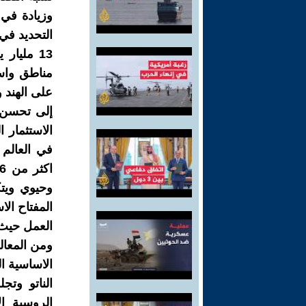
وزيادة في 
التحديد في
13 مليار
مناطق واسعة
على الهند 
إلى تحسن 
الاستثمار 
في العالم .
وحيوي ويتك
المفتاح ال
العمل حيث ب
ومن المعال
الاساسية ا
الناتو وت
الروسية ا