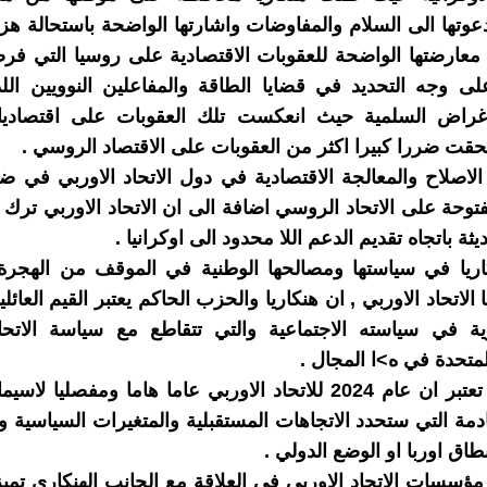
وتها الى السلام والمفاوضات واشارتها الواضحة باستحالة هز
معارضتها الواضحة للعقوبات الاقتصادية على روسيا التي فرضه
لى وجه التحديد في قضايا الطاقة والمفاعلين النوويين اللذ
غراض السلمية حيث انعكست تلك العقوبات على اقتصاديات
لحقت ضررا كبيرا اكثر من العقوبات على الاقتصاد الروسي .
لاصلاح والمعالجة الاقتصادية في دول الاتحاد الاوربي في 
توحة على الاتحاد الروسي اضافة الى ان الاتحاد الاوربي ترك 
يثة باتجاه تقديم الدعم اللا محدود الى اوكرانيا .
ريا في سياستها ومصالحها الوطنية في الموقف من الهجرة 
الاتحاد الاوربي , ان هنكاريا والحزب الحاكم يعتبر القيم العائلية
ية في سياسته الاجتماعية والتي تتقاطع مع سياسة الاتحاد
لمتحدة في ه>ا المجال .
ان هنكاريا تعتبر ان عام 2024 للاتحاد الاوربي عاما هاما ومفصليا 
دمة التي ستحدد الاتجاهات المستقبلية والمتغيرات السياسية وا
اق اوربا او الوضع الدولي .
ؤسسات الاتحاد الاوربي في العلاقة مع الجانب الهنكاري تمي