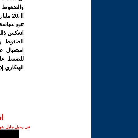
والضغوط حي
ال20 مليار يورو بحجة عدم مطابقتها لمعايير مؤسسات الاتحاد الاوربي .
تنبع سياسة 
انعكس ذلك 
الضغوط وف
استقبال ع
للضغط على 
الهنكاري إذ
ا‫
في رحيل جليل شهبا