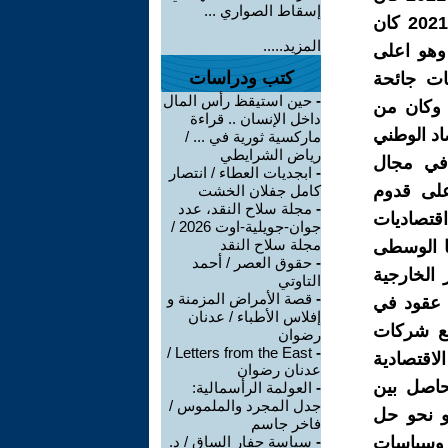
إسقاط الصواري ...
326 مليار دولار وان حصة الفرد من الناتج المحلي الاجمالي في عام 2021 كان
المزيد.....
مو في الناتج المحلي بلغ في نفس ذلك العام 7.1% وهو اعلى
كتب ودراسات
سات جائحة
-
حين استيقظ رأس المال
 وكان من
داخل الإنسان .. قراءة
اد الوطني
ماركسية ثورية في ... /
رياض الشرايطي
 في مجال
-
ابجديات العطاء / انتصار
 على قدوم
كامل جفلان الخشت
-
مجلة سلاح النقد، عدد
اقتصاديات
جوان-جويلية-اوت 2026 /
مجلة سلاح النقد
يا الوسطى
-
حقوق العصر / أحمد
 الخارجية
التاوتي
-
قصة الأمراض المزمنة و
ع عقود في
إفلاس الأطباء / عدنان
 مع شركات
رضوان
Letters from the East /
-
عقوبات الاقتصادية
عدنان رضوان
حاصل بين
-
العولمة الرأسمالية:
جدل المجرد والملموس /
حو نحو حل
فاخر جاسم
وسياسات
-
سياسة حفار الساق / د.