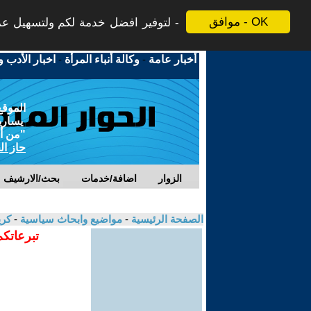
موافق - OK
لتوفير افضل خدمة لكم ولتسهيل عملي
أخبار عامة
-
وكالة أنباء المرأة
-
اخبار الأدب و
الموقع
يسارية
"من أج
حاز ال
الزوار
اضافة/خدمات
بحث/الارشيف
الصفحة الرئيسية
-
مواضيع وابحاث سياسية
-
كري
تبرعاتكم