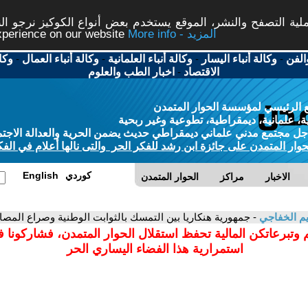
ة التصفح والنشر، الموقع يستخدم بعض أنواع الكوكيز نرجو النق
More info - المزيد
experience on our website
الفن
-
وكالة أنباء اليسار
-
وكالة أنباء العلمانية
-
وكالة أنباء العمال
-
وكا
الاقتصاد
-
اخبار الطب والعلوم
 الرئيسي لمؤسسة الحوار المتمدن
، علمانية، ديمقراطية، تطوعية وغير ربحية
ل مجتمع مدني علماني ديمقراطي حديث يضمن الحرية والعدالة الاجتم
حوار المتمدن على جائزة ابن رشد للفكر الحر والتى نالها أعلام في الفك
كوردي
English
الاخبار
مراكز
الحوار المتمدن
م الخفاجي
- جمهورية هنكاريا بين التمسك بالثوابت الوطنية وصراع المصال
 وتبرعاتكن المالية تحفظ استقلال الحوار المتمدن، فشاركونا 
استمرارية هذا الفضاء اليساري الحر