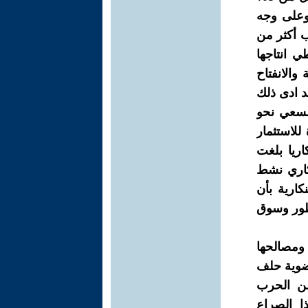
 وعلى وجه
ب أكثر من
ي انتاجها
 والانفتاح
د ادى ذلك
لسعي نحو
للاستثمار
اريا بلغت
هنكاري نشط
كارية بأن
تطور وسوق
 ومصالحها
عضوية حلف
من الحرب
ا الصراع