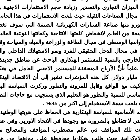
الميزان التجاري والتصدير وزيادة حجم الاستثمارات الاجنبية
 مجال الصناعات الثقيلة حيث بلغت الاستثمارات في هذا الجان
 يورو منها صناعة السيارات الكهربائية الصينية التي سوف تغط
 من العالم لانخفاض كلفتها الانتاجية وكفائتها النوعية العالية
واسيا الوسطى في مجال الطاقة والزراعة والمياه والسياحة وق
في مجال الدخل الحقيقي للفرد ونمو الاستهلاك الداخلي وا
الخارجي بالنسبة للمستثمر الهنكاري الباحث عن مناطق جديدة 
علماً بأنَّ الأرباح المتحققة للمستثمر الاجنبي العامل في هنك
اكثر من 6 مليار دولار، كل هذه المؤشرات تشير إلى أن الاقتصاد ال
يف مع الواقع وقابل للمرونة والتطور وركزت السياسة الهن
اساسي للتنمية والتطور هو التعليم الذي يستجيب مع حاجات ال
لغت نسبة الاستخدام إلى اكثر من 85% .
م الأساسية للسياسة الهنكارية هي الحفاظ على هويتها الوطنية
لتي لا تتقاطع بالضرورة مع وجودها في الاتحاد الاوربي وفي 
جلت تلك المواقف في عالم مضطرب المواقف والمصالح 
لاوكرانية حيث ظلت هنكاريا محافظة على موقفها من هذ