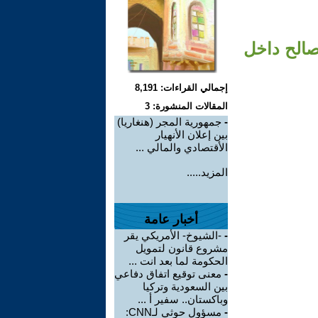
صالح داخل
إجمالي القراءات: 8,191
المقالات المنشورة: 3
-
جمهورية المجر (هنغاريا)
بين إعلان الأنهيار
الأقتصادي والمالي ...
المزيد.....
أخبار عامة
-
-الشيوخ- الأمريكي يقر
مشروع قانون لتمويل
الحكومة لما بعد انت ...
-
معنى توقيع اتفاق دفاعي
بين السعودية وتركيا
وباكستان.. سفير أ ...
-
مسؤول حوثي لـCNN: