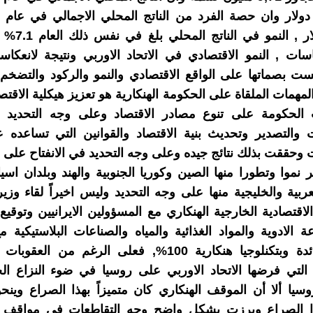
18.728دولار , الن
اسات , النمو الاقتصادي في الاتحاد الاوربي ونتيجة لانعكا
ت بصماتها على الواقع الاقتصادي والنمو والركود والتضخم
لمهمات الملقاة على الحكومة الهنكارية هو تعزيز هيكلية الاقتص
الحكومة على تنوع مصادر الاقتصاد وعلى وجه التحديد
ت والتصدير وتحديث بنية الاقتصاد والقوانين التي تساعده
ت وحققت بذلك نتائج جيده وعلى وجه التحديد في الانفتاح على 
ثر نموا وتطورا منها الصين وكوريا الجنوبية والهند وبلدان اس
عربية والخليجية منها على وجه التحديد وليس اخيراً لقاء وزير
الاقتصادية الخارجية الهنكاري مع المسؤولين الايرانيين وتوقي
 الادوية والمواد الغذائية والمياه والصناعات البلاستيكية
هنكارية رائدة وبتكنلوجيا هنكارية 100%, فعلى الرغم من ال
التي فرضها الاتحاد الاوربي على روسيا في ضوء النزاع ال
روسيا ألا أن الموقف الهنكاري كان متميزاً بهذا الصراع وين
 الصراع وبرزت بشكل واضح وجه التقاطعات في مواقف 