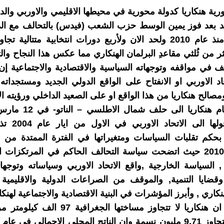
ية هنكاريا كدولة محورية في محيطها الاقليمي والاوربي وال
يد بعد فوز يمين الوسط حزب الشعب (فيدس) بالتحالف مع ال
المسيحي منذ عام 2010 ولحد الان ولأربع دورات انتخابية متتالي
ثر من ثُلثي مقاعدِ البرلمان الهنكاري مما عكس هذا النجاح وا
لف في مواقفه وتوجهاته السياسية والاقتصادية والاجتماعية إ
اد الاوربي او الانفتاح على الواقع الدولي الجديد ومستجداته 
صالح هنكاريا من هذا الواقع او على الصعيد الداخلي ورؤيته ال
ومنذ انضمام هنكاريا الى حل
1999 ودخولها الى 
ولحد عام 2010 حيث اتضحت سياسة التحالف الحاكم في المرتكزات 
 , السياسة الخارجية ,واقع الاتحاد الاوربي وسياساته وتوجها
وقضايا التنمية, والموقف من الصراعات الدولية والاقليمية
نكاري , وأبرز المؤشرات في البنية الاقتصادية والاجتماعية لهنكا
الرغم من ان هنكاريا لا تتجاوز مساختها الجغرافي