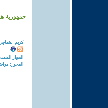
جمهورية هنك
كريم الخفاجي
الحوار المتمدن-العدد: 7916 - 24
المحور: مواض