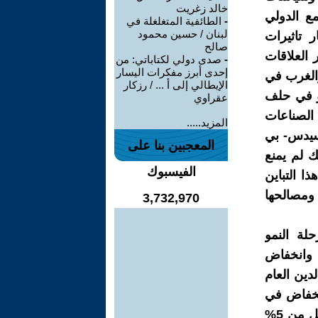
خالد زغريت
مع الدولي
-
الطائفية المتغلغلة في
لبنان / حسين محمود
ر تاثيرات
صالح
 العلاقات
-
صدى دولي لكتاباتي: من
إحدى أبرز مفكرات اليسار
والغرب في
الإيطالي إلى أ ... / رزكار
ضو في حلف
عقراوي
الصناعات
المزيد.....
رسيدس- بي
المعجبين بنا على
ك لم يمنع
الفيسبوك
ا التباين
ومصالحها
3,732,970
عود في مرحلة النمو
ي وانخفاض
دين العام
لمحلي وانخفاض في
نسبة التضخم الى اقل من 10% وتسعى الحكومة في عام 2024 الى اقل من 5%