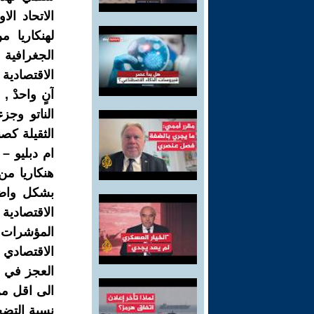
الاتحاد ال
لهنكاريا م
الجغرافية 
الاقتصادية
آنٍ واحدْ 
الناتو وجز
الثقيلة كص
ام دبليو –
هنكاريا من 
بشكل واضح
الاقتصادية 
الاقتصادي 
العجز في ال