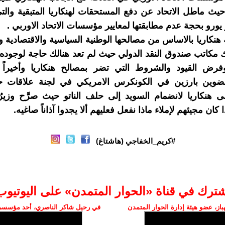
ث ماطل الاتحاد عن دفع المستحقات لهنكاريا المتبقية وال
هنكاريا بالاساس من مصالحها الوطنية السياسية والاقتصادية وا
مكاتب صندوق النقد الدولي حيث لم تعد هنالك حاجة لوجوده
رض القيود والشروط التي تضر بمصالح هنكاريا وأخيراً
ضوين بارزين في الكونكرس الامريكي في لجنة علاقات حل
هنكاريا لانضمام السويد إلى حلف الناتو حيث صرَّح وزيرُ 
ا كان مجيئهم لإملاء ماذا نفعل فعليهم ألا يجدوا آذاناً صاغيه.
#كريم_الخفاجي (هاشتاغ)
شترك في قناة «الحوار المتمدن» على اليوتيوب
ز، عضو هيئة إدارة الحوار المتمدن
في رحيل شاكر الناصري، أحد مؤسسي 