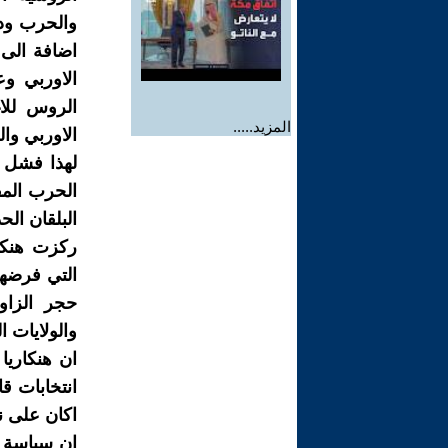
والحرب ودع
اضافة الى 
الاوربي وع
الروس للا
المزيد.....
الاوربي وا
لهذا فشل ا
الحرب المف
البلقان الحد
ركزت هنكا
التي فرضها 
حجر الزاو
والولايات ا
انتخابات قا
اكان على نط
ان سياسة م