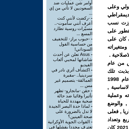
أوامر شن عمليات ضد
دولي وعلى
السعوديين لا تأتي من إي
...
ديمقراطي
-
-ركضت لأنني كنت
ة تجاوزت نسب
أعرف أنني سأموت-..
مسيّرات روسية تطارد
لتطور على
المسع ...
ن كان على
-
-حبوب براز- للتخفيف
من حساسية الفول
ومتغيراته
السوداني!
-
Asus تعلن عن أحدث
اصلاحية .
شاشاتها لمحبي ألعاب
ف شمال الاطلسي – الناتو- في 12 مارس من عام
الفيديو
-
اكتشاف أثري نادر في
الاتحاد الاوربي في الاول من ايار عام 2004 تذبذبت تلك
سردينيا.. -مقبرة
السياسات بحكم تقلبات السياسات ومتغيراتها في الفترة الممتدة من عام 1998
العمالقة- بتصميم غير
مس ...
الاساسية ,
-
حقن -مانجارو- تظهر
ته وعملية
تأثيرا وقائيا ضد حالة
صحية مهددة للحياة
 , والوضع
-
لماذا حدة البصر الجيدة
ريا , فعلى
لا تدل بالضرورة على
صحة العينين؟
ة 97 الف كيلومتر مربع وتعداد
-
القوات الجوية الأوكرانية
تعترف مجددا بفشلها في
سكانها لا يتجاوز 9,71 مليون نسمة وان الناتج المحلي الاجمالي في عام 2021 كان