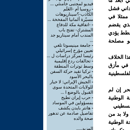
 ابعد ما
فيديو لمجتبى خامنئي ...
لداني فشل
-
روسيا أم -العَلَم
الكاذب-؟سيناريوهات
 ممثلا في
مسيّرة ألمانيا المفخخة ...
لذي یقضم
-
-اتفاقية مكة للدفاع
المشترك- تفتح باب
خطط یؤدي
المندب أمام سيناريو جد
...
ھو مصلحة
-
جامعة مينيسوتا تلغي
تعيين مؤرخ إسرائيلي
رئيسا لمركز دراسات ل ...
ذا الخلاف
-
تحالفات ردع إقليمية
 في مأزق
وسط توترات المنطقة
-
تركيا تقيد حركة السفن
لفلسطينية
بالبحر الأسود
-
الجيش الإيراني: لا خيار
للولايات المتحدة سوى
بحر إن لم
القبول بالوضع ا ...
 الوطنیة
-
حرب إيران تطيح
بمسؤولين في الموساد
فلسطيني
-
هانتر بايدن يكشف
تفاصيل صادمة عن تدهور
ولا بد من
صحة والده
ة الوطنیة
المزيد.....