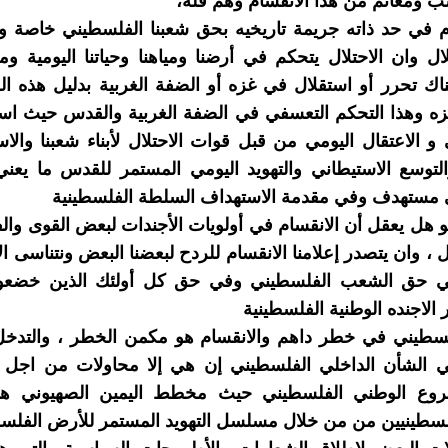
 ومغانم من هذا الانقسام وھم قله،
م في حد ذاته جریمة تاریخیه بحق شعبنا الفلسطیني خاصة وأنن
ال وان الاحتلال یتحكم في أرضنا ومیاھنا وحیاتنا الیومیة
ك تحرر أو استقلال في غزه أو الضفة الغربیة بدلیل هذه ا
 وھذا التحكم التعسفي في الضفة الغربیة والقدس حیث استب
و الاعتقال الیومي من قبل قوات الاحتلال لأبناء شعبنا والاس
لتوسع الاستیطاني والتھوید الیومي المستمر للقدس ما یعن
 مستهدف وفي مقدمة الاستهداف السلطة الفلسطينية
 ھل یعقل أن الانقسام في أولویات الأجندات لبعض القوى وا
 ، وان یتصدر إعلامنا الانقسام للردح لبعضنا البعض ونتناسى الا
ي حق الشعب الفلسطيني وفي حق كل أولئك الذین خضعوا
الاجنده الوطنیة الفلسطینیة
لسطيني في خطر داھم والانقسام ھو مكمن الخطر ، والتدخل 
ي الشأن الداخلي الفلسطيني إن ھي إلا محاولات من اجل 
وع الوطني الفلسطیني حیث مخطط الیمین الصهيوني ھو ب
لسطينيين من من خلال مسلسل التھوید المستمر للأرض الفلسط