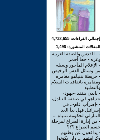
إجمالي القراءات: 4,732,655
المقالات المنشورة: 1,496
-
- القدس والضفة الغربية
وغزه - خط أحمر
-
الإعلام المأجور وسيله
من وسائل الدس الرخيص
-
خريطة نتنياهو مغامره
ومقامرة باتفاقيات السلام
والتطبيع
-
بايدن ينتقد -جهود-
نتنياهو في صفقة التبادل،
-
-إضراب عام-.. في
إسرائيل فهل بدأ العد
التنازلي لحكومة نتنياه ...
-
من إدارة الصراع لمرحلة
حسم الصراع ؟؟؟
-
يدافعون عن وطنهم
وكرامتهم ... ولن يكونوا