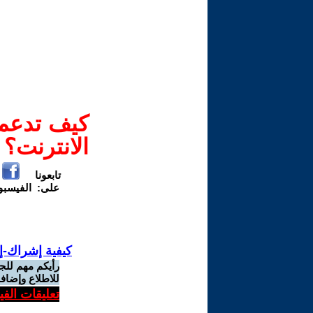
كيف تدعم-
الانترنت؟
تابعونا
على:
الفيسب
كيفية إشراك-إ
رأيكم مهم للج
للاطلاع وإضافة
تعليقات الف