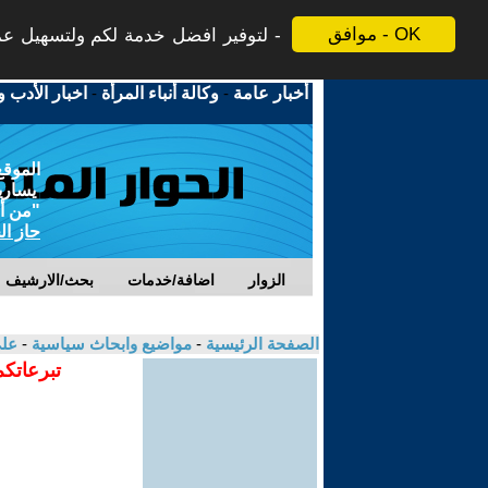
موافق - OK
لتوفير افضل خدمة لكم ولتسهيل عملي
أخبار عامة
-
وكالة أنباء المرأة
-
اخبار الأدب و
الموقع
يسارية
"من أج
حاز ال
الزوار
اضافة/خدمات
بحث/الارشيف
الصفحة الرئيسية
-
مواضيع وابحاث سياسية
-
علي
تبرعاتكم