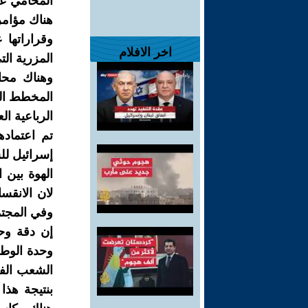
المحامي عل
هناك مؤامر
وقراراتها
اخر الافلام
المزرية ال
وهناك محا
المخطط الت
تم اعتماد
إسرائيل لل
الهوة بين 
لان الانقس
وفي المجتم
إن دقة وح
وحدة الوطن
الشعب الفل
بنتیجة ھذا