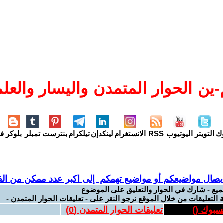
ين الحوار المتمدن واليسار والعلم
وك
التويتر
اليوتيوب
RSS
الانستغرام
لينكدإن
تيلكرام
بنترست
تمبلر
بلوكر
فل
يصال مواضيعكم أو مواضيع تهمكم إلى اكبر عدد ممكن من القر
ميع - شارك في الحوار والتعليق على الموضوع
 التعليقات من خلال الموقع نرجو النقر على - تعليقات الحوار المتمدن -
يسبوك (
)
تعليقات الحوار المتمدن (
0
)