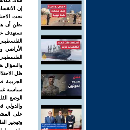
ھناك مكاسب
إن الانقسا
تحت الاحتل
یظن أن ھنا
تستهدف غزه
الفلسطيني 
الأراضي وا
الفلسطيني
والسؤال ھو
ظل الاحتلال
الجریمة ف
سیاسیه غیر 
الوضع الف
والدولي ف
على المشر
وتهجير الف