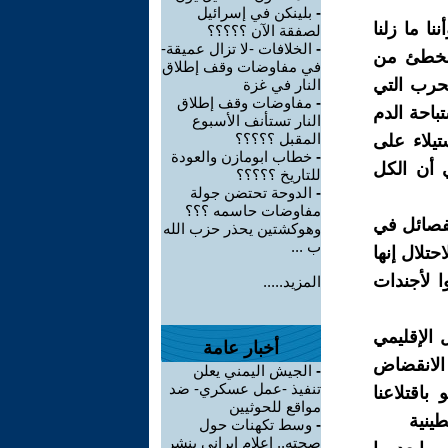
-
بلينكن في إسرائيل
ا ما زلنا
لصفقة الآن ؟؟؟؟؟
-
الخلافات -لا تزال عميقة-
 ومخطئ من
في مفاوضات وقف إطلاق
لحرب التي
النار في غزة
-
مفاوضات وقف إطلاق
احة الدم
النار تستأنف الأسبوع
المقبل ؟؟؟؟؟
تیلاء على
-
خطاب ابومازن والعودة
ي أن الكل
للتاريخ ؟؟؟؟؟
-
الدوحة تحتضن جولة
مفاوضات حاسمه ؟؟؟
لفصائل في
وهوكشتين يحذر حزب الله
ب ...
حتلال إنھا
 لأجندات
المزيد.....
الإقليمي
أخبار عامة
الانقضاض
-
الجيش اليمني يعلن
تنفيذ -عمل عسكري- ضد
اقتلاعنا
مواقع للحوثيين
ينية
-
وسط تكهنات حول
صحته.. إعلام إيراني ينشر