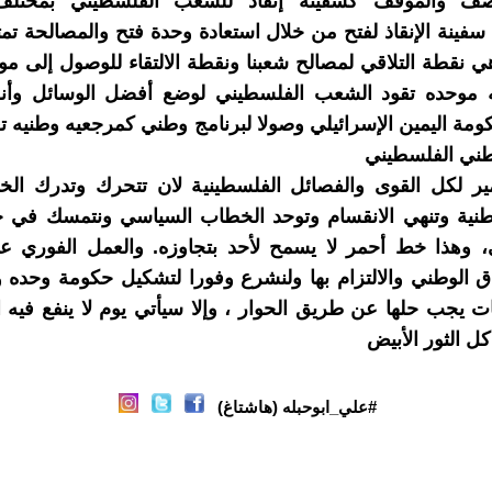
ف والموقف كسفینة إنقاذ للشعب الفلسطيني بمختلف ت
سفینة الإنقاذ لفتح من خلال استعادة وحدة فتح والمصالحة تمت
ھي نقطة التلاقي لمصالح شعبنا ونقطة الالتقاء للوصول إلى 
ه موحده تقود الشعب الفلسطيني لوضع أفضل الوسائل وأن
ومة الیمین الإسرائیلي وصولا لبرنامج وطني كمرجعيه وطنيه تع
طني الفلسطيني
 لكل القوى والفصائل الفلسطينية لان تتحرك وتدرك الخط
وطنية وتنهي الانقسام وتوحد الخطاب السياسي ونتمسك في ح
، وھذا خط أحمر لا یسمح لأحد بتجاوزه. والعمل الفوري ع
اق الوطني والالتزام بها ولنشرع وفورا لتشكيل حكومة وحده 
ت یجب حلھا عن طریق الحوار ، وإلا سيأتي يوم لا ينفع فيه 
ل الثور الأبيض
#علي_ابوحبله (هاشتاغ)