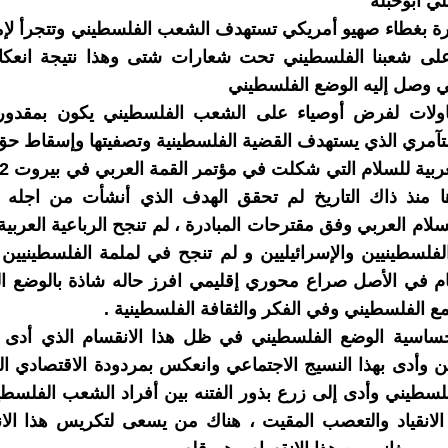
ي ابوحبله
ة بغطاء صهيو أمريكي تستهدف الشعب الفلسطيني وتتجرأ لإملا
 على شعبنا الفلسطيني تحت شعارات شتى وهذا نتيجة انعكا
تي وصل إليه الوضع الفلسطيني
ولات لفرض أوصياء على الشعب الفلسطيني يكون بمقدور
آمري الذي يستهدف القضية الفلسطينية وتصفيتها وإسقاط حق 
ها منذ ذاك التاريخ لم تحقق الهدف الذي أنشأت من اجله 
سلام العربي وفق مقترحات المبادرة ، لم تنجح الرباعية العرب
الفلسطينيين والإسرائيليين و لم تنجح في لملمة الفلسطينيين
ام في الأصل صراع محوري إقليمي افرز حاله شاذة بالوضع ا
ع الفلسطيني وفي الفكر والثقافة الفلسطينية .
ساسیة الوضع الفلسطیني في ظل ھذا الانقسام الذي أدى 
 وأدى بھذا النسیج الاجتماعي وانعكس بمردودة الاقتصادي 
سطیني وأدى إلى زرع بذور الفتنه بین أفراد الشعب الفلسطی
 الانقیاد والتعصب المقیت ، ھناك من یسعى لتكریس ھذا الا