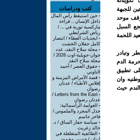
كویناته
كتب ودراسات
ين للجبهة
-
حين استيقظ رأس المال
موقف موحد
داخل الإنسان .. قراءة
جع السبل
ماركسية ثورية في ... /
رياض الشرايطي
يد اللحمة
-
ابجديات العطاء / انتصار
كامل جفلان الخشت
-
مجلة سلاح النقد، عدد
ر وتبادر
جوان-جويلية-اوت 2026 /
مجلة سلاح النقد
رمة الدم
-
حقوق العصر / أحمد
لى تطبیق
التاوتي
-
قصة الأمراض المزمنة و
وطنيه وان
إفلاس الأطباء / عدنان
الندم حيث
رضوان
Letters from the East /
-
عدنان رضوان
-
العولمة الرأسمالية:
جدل المجرد والملموس /
فاخر جاسم
-
سياسة حفار الساق / د.
خالد زغريت
-
الطائفية المتغلغلة في
لبنان / حسين محمود