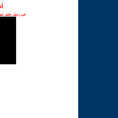
ا‫
في رحيل جليل شهبا