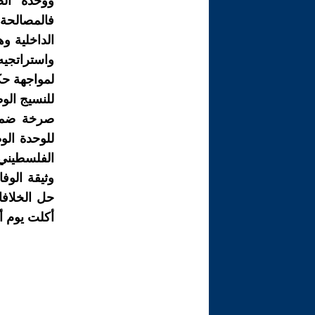
ووحدة الص
فالمصالحة 
الداخلية و
واستراتجی
لمواجھة حك
للنسيج الو
صرخة ضمير
للوحدة ال
الفلسطیني
وثیقة الوف
حل الخلافا
أكلت يوم أك