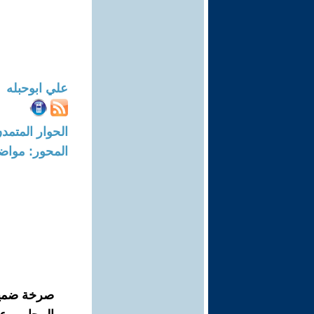
علي ابوحبله
الحوار المتمدن-العدد: 8096 - 24
المحور: مواض
صرخة ضمير.