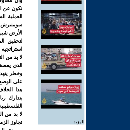
وان محاول
تكون عن ال
العملیة ال
سومتيرش و
الأرض شبر
لتحقيق ال
استراتجیه إس
لا بد من ا
الذي يعصف
وخطر يتهدد
على الوضع 
ھذا الخلاف
یتدارك ربا
الفلسطینیة
لا بد من ا
المزيد.....
تجاوز الزم