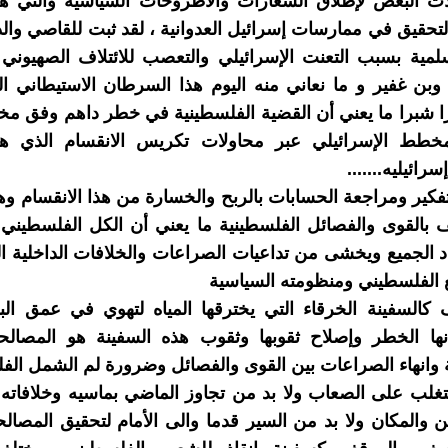
ات البعض لإطلاق الشعارات والأطروحات السیاسیة والتي ھي
تحقیق في ممارسات إسرائیل العدوانیة ، لقد ثبت للقاصي وا
سلمیة بسبب التعنت الإسرائيلي والتعصب للائتلاف الصهيوني
بن غفير و ما نعاني منه الیوم ھذا السرطان الاستیطاني ا
ا شبرا ما یعني أن القضية الفلسطينية في خطر داھم وفق م
مخطط الإسرائيلي عبر محاولات تكريس الانقسام الذي 
رائیلیه.......
لتفكیر ومراجعة الحسابات بالربح والخسارة من ھذا الانقسام وه
 بالقوى والفصائل الفلسطينية ما یعني أن الكل الفلسطيني
 الجميع ويخشى من تداعيات الصراعات والخلافات الداخلية ا
الفلسطيني ومنظومته السياسية
 كالسفینة الخرقاء التي یخترقھا المیاه لتھوي في عمق ال
نھا الخطر وإصلاح ثقوبھا وثقوب ھذه السفینة ھو المصالحة
 وانهاء الصراعات بين القوى والفصائل وضرورة لم الشمل ال
لتغلب على الصعاب ولا بد من تجاوز الماضي بماسیه وخلافاته 
ن والمكان ولا بد من السیر قدما والى الأمام لتحقیق المصالح