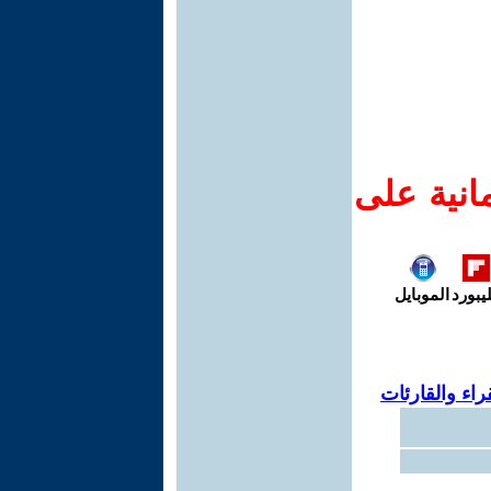
انية على
يبورد
الموبايل
اء والقارئات