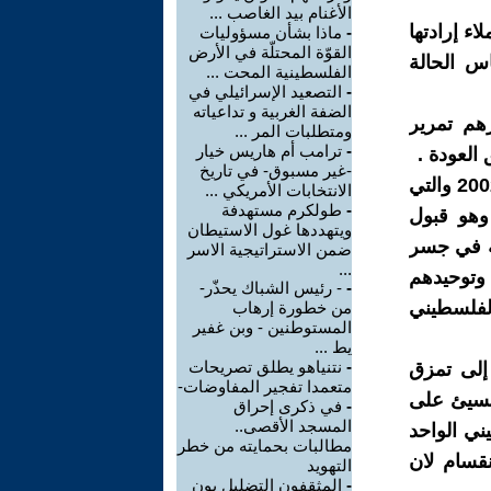
الأغنام بيد الغاصب ...
ء إرادتها
-
ماذا بشأن مسؤوليات
القوّة المحتلّة في الأرض
س الحالة
الفلسطينية المحت ...
-
التصعيد الإسرائيلي في
الضفة الغربية و تداعياته
هم تمرير
ومتطلبات المر ...
-
ترامب أم هاريس خيار
العودة .
-غير مسبوق- في تاريخ
الرباعية العربية للسلام التي شكلت في مؤتمر القمة العربي في بيروت 2002 والتي
الانتخابات الأمريكي ...
-
طولكرم مستهدفة
وهو قبول
ويتهددها غول الاستيطان
ية في جسر
ضمن الاستراتيجية الاسر
...
 وتوحيدهم
-
- رئيس الشباك يحذّر-
لفلسطيني
من خطورة إرهاب
المستوطنين - وبن غفير
يط ...
-
نتنياهو يطلق تصريحات
إلى تمزق
متعمدا تفجير المفاوضات-
السیئ على
-
في ذكرى إحراق
المسجد الأقصى..
ني الواحد
مطالبات بحمايته من خطر
نقسام لان
التهويد
-
المثقفون التضليل يون