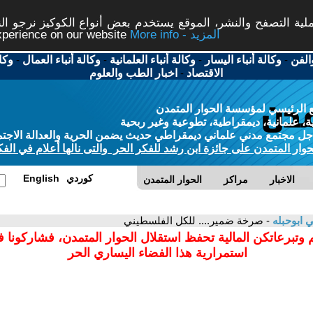
ة التصفح والنشر، الموقع يستخدم بعض أنواع الكوكيز نرجو النق
More info - المزيد
experience on our website
الفن
-
وكالة أنباء اليسار
-
وكالة أنباء العلمانية
-
وكالة أنباء العمال
-
وكا
الاقتصاد
-
اخبار الطب والعلوم
 الرئيسي لمؤسسة الحوار المتمدن
، علمانية، ديمقراطية، تطوعية وغير ربحية
ل مجتمع مدني علماني ديمقراطي حديث يضمن الحرية والعدالة الاجتم
حوار المتمدن على جائزة ابن رشد للفكر الحر والتى نالها أعلام في الفك
كوردي
English
الاخبار
مراكز
الحوار المتمدن
 ابوحبله
- صرخة ضمير.... للكل الفلسطيني
 وتبرعاتكن المالية تحفظ استقلال الحوار المتمدن، فشاركونا 
استمرارية هذا الفضاء اليساري الحر