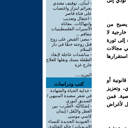
 تؤدي إلى
-
لبنان.. توقيف معتدي
بجرائم ابتزاز واغتصاب
على فتاة قاصر
-
اعتقال وتعذيب
وانتهاكات.. معاناة
 يصبح من
الأسيرات الفلسطينيات
خارجية لا
تتفاقم ...
-
مصر: القبض على زوج
 إلى ثورة
قتل زوجته خنقًا في دار
في مجالات
السلام
-
مناشدات عاجلة لإنقاذ
ستقرارها
الطفلة مسك ونقلها للعلاج
خارج غزة
المزيد.....
انونية أو
كتب ودراسات
ي، وتعزيز
-
جدلية الحياة والشهادة
في شعر سعيدة المنبهي /
صية. فمن
الصديق كبوري
غل لأغراض
-
إشكاليّة -الضّرب- بين
العقل والنّقل / إيمان
كاسي موسى
-
العبودية الجديدة للنساء
الايزيديات / خالد الخالدي