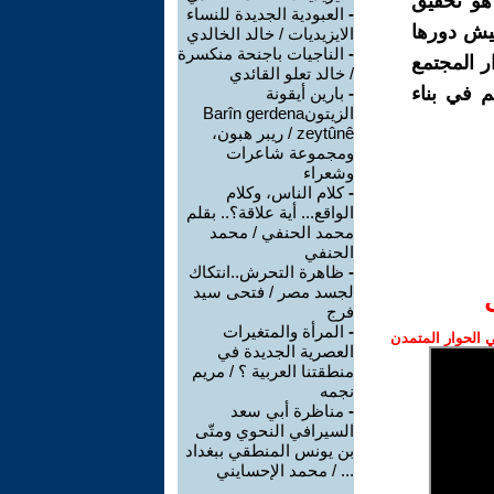
هو تحقيق
-
العبودية الجديدة للنساء
ميش دورها
الايزيديات / خالد الخالدي
-
الناجيات باجنحة منكسرة
ر المجتمع
/ خالد تعلو القائدي
م في بناء
-
بارين أيقونة
الزيتونBarîn gerdena
zeytûnê / ريبر هبون،
ومجموعة شاعرات
وشعراء
-
كلام الناس، وكلام
الواقع... أية علاقة؟.. بقلم
محمد الحنفي / محمد
الحنفي
-
ظاهرة التحرش..انتكاك
لجسد مصر / فتحى سيد
فرج
-
المرأة والمتغيرات
الحوار المتمدن
العصرية الجديدة في
منطقتنا العربية ؟ / مريم
نجمه
-
مناظرة أبي سعد
السيرافي النحوي ومتّى
بن يونس المنطقي ببغداد
... / محمد الإحسايني