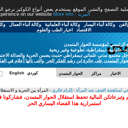
ة التصفح والنشر، الموقع يستخدم بعض أنواع الكوكيز نرجو النق
More info - المزيد
experience on our website
الفن
-
وكالة أنباء اليسار
-
وكالة أنباء العلمانية
-
وكالة أنباء العمال
-
وكا
الاقتصاد
-
اخبار الطب والعلوم
 الرئيسي لمؤسسة الحوار المتمدن
، علمانية، ديمقراطية، تطوعية وغير ربحية
ل مجتمع مدني علماني ديمقراطي حديث يضمن الحرية والعدالة الاجتم
حوار المتمدن على جائزة ابن رشد للفكر الحر والتى نالها أعلام في الفك
كوردي
English
الاخبار
مراكز
الحوار المتمدن
 لمناهضة العنف ضد المرأة
-
إكرام فكري
- المرأة بين الحرية و الاستغلا
 وتبرعاتكن المالية تحفظ استقلال الحوار المتمدن، فشاركونا 
استمرارية هذا الفضاء اليساري الحر