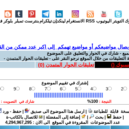
وك
التويتر
اليوتيوب
RSS
الانستغرام
لينكدإن
تيلكرام
بنترست
تمبلر
بلوكر
فل
يصال مواضيعكم أو مواضيع تهمكم إلى اكبر عدد ممكن من القر
ميع - شارك في الحوار والتعليق على الموضوع
 التعليقات من خلال الموقع نرجو النقر على - تعليقات الحوار المتمدن -
يسبوك (
)
تعليقات الحوار المتمدن (
0
)
سخة قابلة للطباعة
|
ارسل هذا الموضوع الى صديق
|
حفظ - ورد
|
حفظ
|
بحث
|
إضافة إلى المفضلة
|
للاتصال بالكاتب-ة
عدد الموضوعات المقروءة في الموقع الى الان :
4,294,967,295