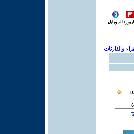
يبورد
الموبايل
اء والقارئات