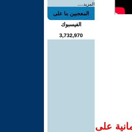
المزيد.....
المعجبين بنا على
الفيسبوك
3,732,970
انية على