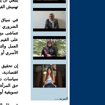
ينبغي أن ي
تهميش القي
في سياق ا
الضروري تب
تتماشى مع 
على القيم 
العمل وال
الأسري أو 
إن تحقيق ا
اقتصادية، 
سياسات داع
حق المرأة 
تسويقية أو
المزيد.....