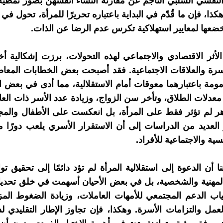
 النفسي السلبي الناجم عن مقارنة النساء أنفسهن بصور نمطية 
كذا، فإن ما قُدّم في البداية باعتباره تحريرًا للمرأة، تحول في 
خضعها لمعايير استهلاكية تكرس عدم الرضا عن الذات.
لأثر الاقتصادي والاجتماعي لهذه التحولات، برزت إشكالية أ
سرة والعلاقات الاجتماعية. فقد أصبحت بعض الخطابات المع
أمومة باعتبارهما معوقات أمام الاستقلالية، مما أدى في بعض 
معدلات الطلاق، وتأخر سن الزواج، وزيادة عدد الأسر ذات العائ
ر لم تؤثر فقط على المرأة، بل انعكست على الأطفال والمج
لعديد من الدراسات إلى أن الاستقرار الأسري يلعب دورًا م
ية والاجتماعية للأفراد.
نا أن الدعوة إلى استقلالية المرأة لم تؤد دائمًا إلى تحقيق 
 المهنية والشخصية، بل في بعض الأحيان أسهمت في خلق تحدي
ياب الدعم المجتمعي للأمهات العاملات، وزيادة الضغوط الم
عمل والتزامات الأسرة. وهكذا، فإن تجاوز الإطار التقليدي لد