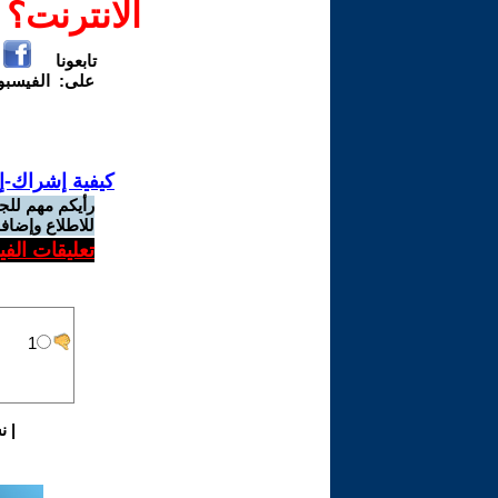
الانترنت؟
تابعونا
على:
الفيسب
كيفية إشراك-إ
رأيكم مهم للج
للاطلاع وإضافة
تعليقات الف
|
ن