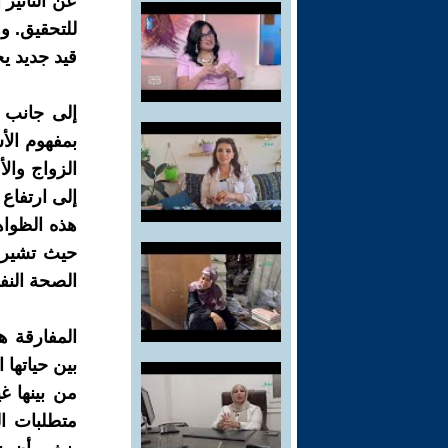
عن التأثير
للتحقيق. وه
قيد جديد ي
إلى جانب ا
بمفهوم الأ
الزواج وال
إلى ارتفاع 
هذه الظواه
حيث تشير ا
الصحة النفس
المفارقة ه
بين حياتها
من بينها غ
متطلبات ال