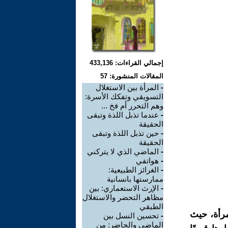
إجمالي القراءات: 433,136
المقالات المنشورة: 57
-
المرأة بين الاستغلال
التسويقي وتفكك الأسرة:
وهم التحرر أم فخ ...
-
عندما تذبل اللذة وتبقى
الحقيقة
-
حين تذبل اللذة وتبقى
الحقيقة
-
الماضي الذي لا يتركني
-
هواتفي
-
الغرائز الطبيعية:
ممارستها بانسانية
-
الإرث الاستعماري: بين
مظاهر التحضر والاستغلال
الطبقي
مرأة، حيث
-
تحسين النسل بين
الماضي والحاضر: من