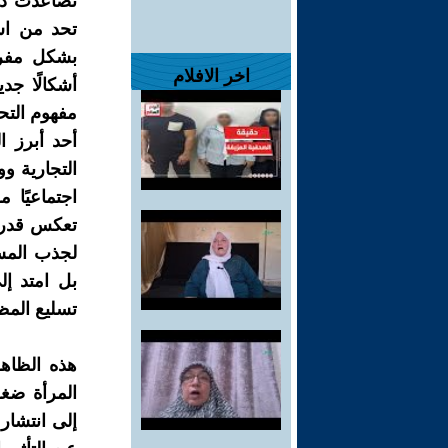
تصاعدت دعوا
تحد من اس
بشكل مفرط
اخر الافلام
أشكالًا جد
مفهوم التح
أحد أبرز ا
التجارية و
اجتماعيًا 
تعكس قدرات
لجذب المسته
بل امتد إل
تسليع المظ
هذه الظاه
المرأة ضغو
إلى انتشار