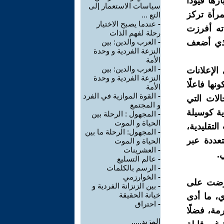
ها قيودًا
سياسات الاستعمار إلى
رأة تركز
التع ...
-
عندما يصبح الاختيار
ته أفرزت
رحلة لفهم الذات
الذي أضعف
-
العرب والدين: بين
النزعة الفردية و وحدة
الأمة
-
العرب والدين: بين
الإعلانات
النزعة الفردية و وحدة
ها فاعلًا
الأمة
-
القوة الموازية في الفرد
الات التي
و المجتمع
ية كوسيلة
-
المجهول : الرحلة بين
الحياة و الموت
لتقليدية،
-
المجهول: الرحلة ما بين
عددة عبر
الحياة و الموت
-
العشرينات
.
-
عالم التسليع
-
الرسم بالكلمات
-
الخوارزمي
فرضت على
-
بين الزنزانة الفردية و
خيانة الحقيقة
ي، ما أدى
-
احتراق
مة، فضلًا
المزيد.....