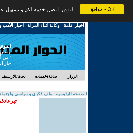
موافق - OK
لتوفير افضل خدمة لكم ولتسهيل عملي
أخبار عامة
-
وكالة أنباء المرأة
-
اخبار الأدب و
الموقع
يسارية
"من أج
حاز ال
الزوار
اضافة/خدمات
بحث/الارشيف
الصفحة الرئيسية
-
ملف فكري وسياسي واجتماعي
تبرعاتكم