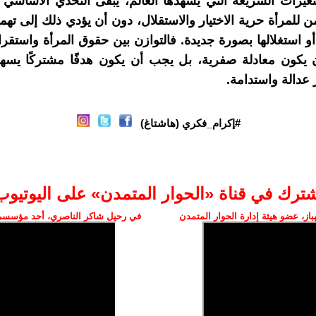
يرات السريعة التي يشهدها العالم، يبقى التحدي الأساسي 
 للمرأة حرية الاختيار والاستقلال، دون أن يؤدي ذلك إلى ته
أو استغلالها بصورة جديدة. فالتوازن بين حقوق المرأة واستقرا
ن يكون معادلة صفرية، بل يجب أن يكون هدفًا مشتركًا يسه
 عدالة واستدامة.
#إكرام_فكري (هاشتاغ)
شترك في قناة «الحوار المتمدن» على اليوتيوب
ز، عضو هيئة إدارة الحوار المتمدن
في رحيل شاكر الناصري، أحد مؤسسي 