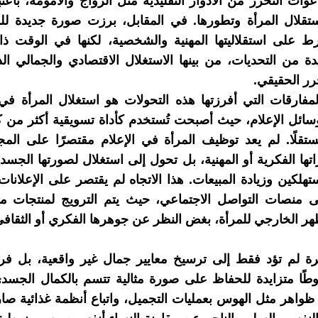
ت التحرر من الأدوار التقليدية مثل الزواج والأمومة، باعتبار
تقلال المرأة وتطورها. في المقابل، برزت صورة جديدة للم
 على استقلاليتها المهنية والشخصية، لكنها في الوقت ذا
يدة من التحديات، من بينها الاستغلال الاقتصادي والجمالي 
رر الحقيقي.
لمفارقات التي أفرزتها هذه التحولات هو استغلال المرأة في 
وسائل الإعلام، حيث أصبحت تُستخدم كأداة تسويقية أكثر من كون
مستقلًا. لم يعد توظيف المرأة في الإعلام مقتصرًا على المج
ها الفكرية أو المهنية، بل تحول إلى استغلال لصورتها الجسد
لكين وزيادة المبيعات. هذا الاتجاه لم يقتصر على الإعلانات ا
ى منصات التواصل الاجتماعي، حيث يتم الترويج لمنتجات مت
هر الخارجي للمرأة، بغض النظر عن جوهرها الفكري أو الثقافي
رة لم تؤد فقط إلى ترسيخ معايير جمال غير واقعية، بل 
طًا متزايدة للحفاظ على صورة مثالية تتسم بالكمال الجسد
 ظواهر مثل الهوس بعمليات التجميل، واتباع أنظمة غذائية صار