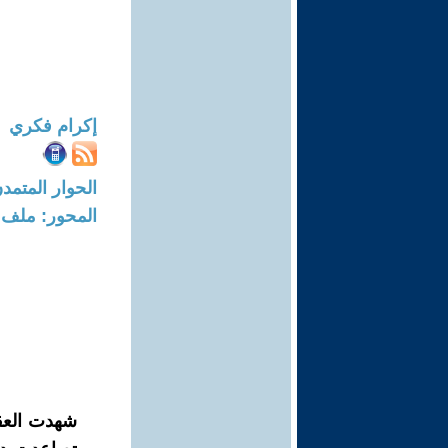
إكرام فكري
الحوار المتمدن-العدد: 8243 - 5
المحور: ملف 
شهدت العقو