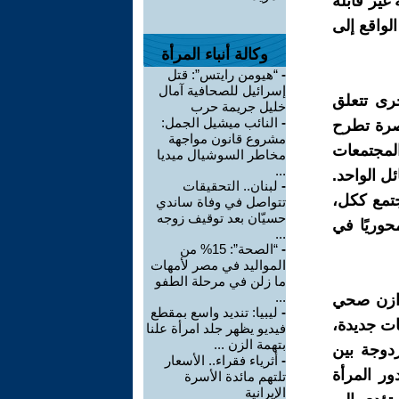
غير قابلة
الواقع إلى
وكالة أنباء المرأة
-
“هيومن رايتس”: قتل
إسرائيل للصحافية آمال
خرى تتعلق
خليل جريمة حرب
-
النائب ميشيل الجمل:
اصرة تطرح
مشروع قانون مواجهة
المجتمعات
مخاطر السوشيال ميديا
...
ل الواحد.
-
لبنان.. التحقيقات
تمع ككل،
تتواصل في وفاة ساندي
حسيّان بعد توقيف زوجه
حوريًا في
...
-
“الصحة”: 15% من
المواليد في مصر لأمهات
ما زلن في مرحلة الطفو
...
توازن صحي
-
ليبيا: تنديد واسع بمقطع
ات جديدة،
فيديو يظهر جلد امرأة علنا
بتهمة الزن ...
زدوجة بين
-
أثرياء فقراء.. الأسعار
ور المرأة
تلتهم مائدة الأسرة
الإيرانية