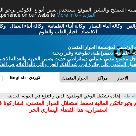
ة التصفح والنشر، الموقع يستخدم بعض أنواع الكوكيز نرجو النق
More info - المزيد
experience on our website
الفن
-
وكالة أنباء اليسار
-
وكالة أنباء العلمانية
-
وكالة أنباء العمال
-
وكا
الاقتصاد
-
اخبار الطب والعلوم
 الرئيسي لمؤسسة الحوار المتمدن
، علمانية، ديمقراطية، تطوعية وغير ربحية
ل مجتمع مدني علماني ديمقراطي حديث يضمن الحرية والعدالة الاجتم
حوار المتمدن على جائزة ابن رشد للفكر الحر والتى نالها أعلام في الفك
كوردي
English
الاخبار
مراكز
الحوار المتمدن
ام طه
- إعادة تشكيل الوعي الوطني: الدين والتنوّع في الدولة الحديثة
 وتبرعاتكن المالية تحفظ استقلال الحوار المتمدن، فشاركونا 
استمرارية هذا الفضاء اليساري الحر