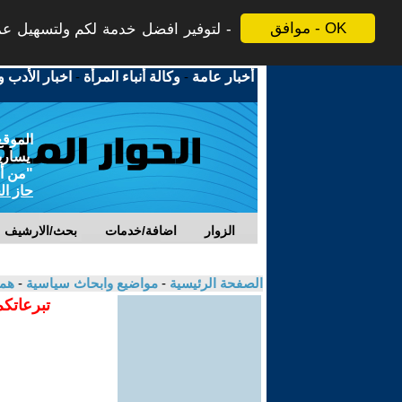
موافق - OK
لتوفير افضل خدمة لكم ولتسهيل عملي
أخبار عامة
-
وكالة أنباء المرأة
-
اخبار الأدب و
الموقع
يسارية
"من أج
حاز ال
الزوار
اضافة/خدمات
بحث/الارشيف
الصفحة الرئيسية
-
مواضيع وابحاث سياسية
-
هم
تبرعاتكم