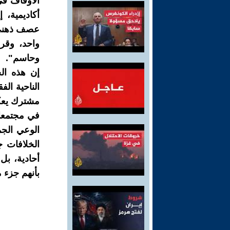
الأوقاف في
أكاديمية،
عصف ذهني ع
واحد، وقر
وحاسم".
إن هذه الخ
الناحية ال
مشترك يعكس
في مجتمعات
الوعي الجم
الخلافات ج
أحادية، بل
بأنهم جزء 