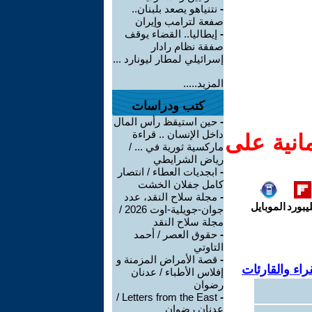
-
نتنياهو يصعد بلبنان..
صفعة لترامب وإيران
-
إيطاليا.. القضاء يوقف
صفقة نظام رادار
إسرائيلي لمطار ليونارد ...
المزيد.....
كتب ودراسات
-
حين استيقظ رأس المال
داخل الإنسان .. قراءة
انية على
ماركسية ثورية في ... /
رياض الشرايطي
-
ابجديات العطاء / انتصار
كامل جفلان الخشت
-
مجلة سلاح النقد، عدد
يبورد
الموبايل
جوان-جويلية-اوت 2026 /
مجلة سلاح النقد
-
حقوق العصر / أحمد
التاوتي
-
قصة الأمراض المزمنة و
اء والقارئات
إفلاس الأطباء / عدنان
رضوان
Letters from the East /
-
عدنان رضوان