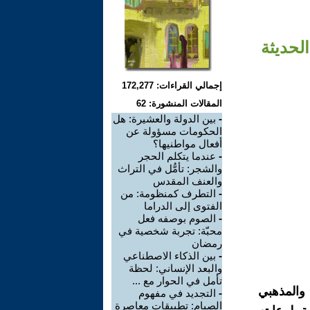
لحديثة
إجمالي القراءات: 172,277
المقالات المنشورة: 62
-
بين الدولة والعشيرة: هل
الحكومات مسؤولة عن
أفعال مواطنيها؟
-
عندما يتكلم الحجر
والشجر: تأمُّل في التراث
والعنف المقدس
-
التطرف كمنظومة: من
الفتوى إلى الدراما
-
الصوم بوصفه فعل
محبّة: تجربة شخصية في
رمضان
-
بين الذكاء الاصطناعي
والبعد الإنساني: لحظة
تأمل في الحوار مع ...
 والمذهبي
-
التجديد في مفهوم
الصيام: تطبيقات معاصرة