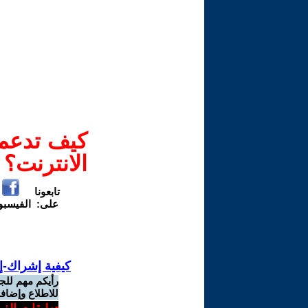
كيف تدعم-
الانترنت؟
تابعونا
على:
الفيسب
كيفية إشراك-إ
رأيكم مهم للج
للاطلاع وإضافة