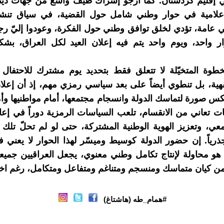
 إقليم كردستان. كما أرجو إشراك طيف واسع من جهات دينية
 إعلامية في حوار وطني شامل حول القضية، في سياق تنش
امة، تؤدي لخلق توافق وطني حول الفكرة، وعودوا إليّ رجا
ار واحد، ويوم واحد يتم فيه إعلان العيد لكل العراق، ب
طوة المتخيّلة لا تتعلق فقط بتحديد يوم مشترك للاحتفال 
فقهية، بل تنطوي أيضاً على بعد سياسي رمزي مهم، إذ أن إعلا
 صورة لتماسك الدولة وانسجام مجتمعها، أمام مواطنيها وأما
 تعاني من الانقسام، تلعب السياسات الرمزية دوراً في إع
عي، وتعزيز الهوية الوطنية المشتركة، حتى لو لم تحلّ تلك
ذرياً. إن حضور الدولة كوسيط وميسّر لهذا الحوار لا يعني
 هو محاولة لإنتاج تكامل وطني معنوي، يجعل العراقيين جميع
من كيان متماسك ومنسجم ومتناغم ومتفاعل ومتكامل، رغم اختل
#همام_طه (هاشتاغ)