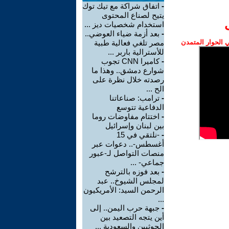
-
اتفاق شراكة مع تيك توك
يتيح لصناع المحتوى
استخدام شخصيات ديز ...
-
بعد أزمة ضياء العوضي..
الحوار المتمدن
مصر تلغي فعالية طبية
للأسترالية باربر ...
-
كاميرا CNN تجوب
شوارع دمشق.. وهذا ما
رصدته خلال نظرة على
الح ...
-
ترامب: صناعاتنا
الدفاعية تتوسع
-
اختتام مفاوضات روما
بين لبنان وإسرائيل
-
-نلتقي في 15
أغسطس-.. دعوات عبر
منصات التواصل لـ-عبور
جماعي- ...
-
بعد فوزه بالترشح
لمجلس الشيوخ.. عبد
الرحمن السيد: الأمريكيون
...
-
جبهة حرب اليمن.. إلى
أين يتجه التصعيد بين
الحوثيين والسعودية ...