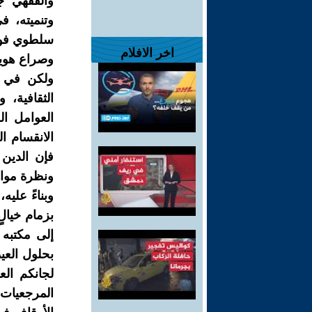
والفقهي جز
وتنميته، 
سلطوي فوقي
اخر الافلام
وصراع هويا
ولكن في ا
الثقافية، 
العوامل ال
الانقسام ا
فإن الدين 
ونظرة مواطن
وبناءً علي
بزمام خيا
إلى مكتبه 
بحلول العي
لجانكم ال
المرجعيات 