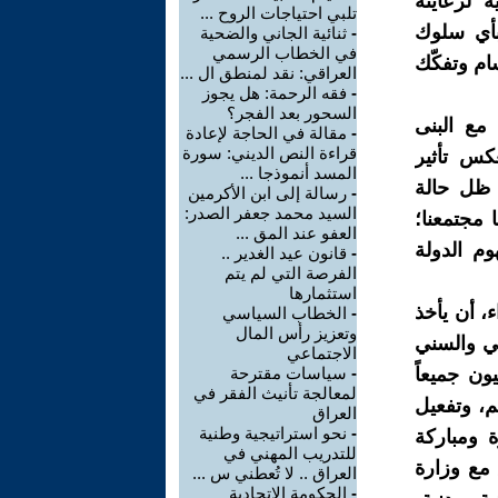
ة لرعايته
تلبي احتياجات الروح ...
بأي سلوك
-
ثنائية الجاني والضحية
في الخطاب الرسمي
ام وتفكّك
العراقي: نقد لمنطق ال ...
-
فقه الرحمة: هل يجوز
السحور بعد الفجر؟
مع البنى
-
مقالة في الحاجة لإعادة
قراءة النص الديني: سورة
عكس تأثير
المسد أنموذجا ...
 ظل حالة
-
رسالة إلى ابن الأكرمين
السيد محمد جعفر الصدر:
 مجتمعنا؛
العفو عند المق ...
م الدولة
-
قانون عيد الغدير ..
الفرصة التي لم يتم
استثمارها
، أن يأخذ
-
الخطاب السياسي
وتعزيز رأس المال
ي والسني
الاجتماعي
ون جميعاً
-
سياسات مقترحة
لمعالجة تأنيث الفقر في
م، وتفعيل
العراق
-
نحو استراتيجية وطنية
 ومباركة
للتدريب المهني في
 مع وزارة
العراق .. لا تُعطني س ...
-
الحكومة الاتحادية