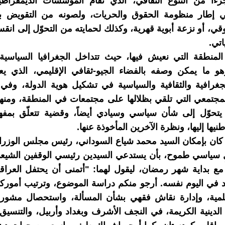
ءاً من التنوّع الثقافي، الذي تُقام المؤسسات الديمقراطي
في إطار منظومة الحقوق والحريات، ولصونه من التقويض 
، أو نزعة أبوية قهرية، وكذلك لحمايته من التحوّل إلى انقس
تي.
لمنطقة التي نعيش فيها، حيث تتداخل الجغرافيا السياسية 
وهو ما يمكن وصفه بالفضاء الجيو-ثقافي الإقليمي، الذي ي
جغرافية والثقافية والسياسية في تشكيل هوية الدولة، وفي
لمجتمعي التي تلقي بظلالها على مجتمعات في المنطقة، ومنها
يتحوّل إلى شأن سياسي وسيادي أيضاً، وقضية تتعلّق بمفهو
يها إليها، ونظرة الآخرين المأخوذة عنها.
ه، كان بإمكان السيد محمد شياع السوداني، رئيس مجلس الوزراء
لٍ سياسي طموح، بأن يستدعي السيدين رئيسي الوقفين الشيع
مع بداية شهر رمضان، ليقول لهما: "أتمنى أن يحتفل العراقي
د في اليوم نفسه. أرجو منكم دراسة الموضوع، وترتيب أمورك
علمية، وإدارة نقاش فقهي بشأن المسألة، واستحصال مشورة
الدينية الكريمة، في النجف الأشرف وبغداد وأربيل، والتنسيق