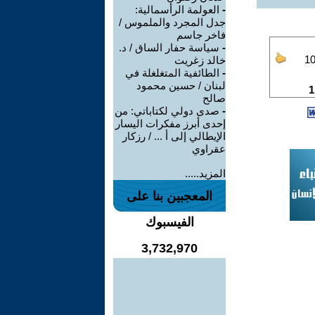
-
العولمة الرأسمالية:
جدل المجرد والملموس /
فاخر جاسم
-
سياسة حفار الساق / د.
خالد زغريت
-
الطائفية المتغلغلة في
لبنان / حسين محمود
صالح
-
صدى دولي لكتاباتي: من
إحدى أبرز مفكرات اليسار
الإيطالي إلى أ ... / رزكار
عقراوي
المزيد.....
المعجبين بنا على
الفيسبوك
3,732,970