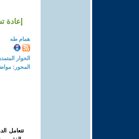
إعادة تش
همام طه
الحوار المتمدن-العدد: 8298 - 25
المحور: مواض
تتعامل الدو