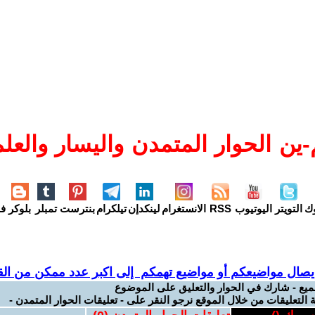
ين الحوار المتمدن واليسار والعلم
وك
التويتر
اليوتيوب
RSS
الانستغرام
لينكدإن
تيلكرام
بنترست
تمبلر
بلوكر
فل
يصال مواضيعكم أو مواضيع تهمكم إلى اكبر عدد ممكن من القر
ميع - شارك في الحوار والتعليق على الموضوع
 التعليقات من خلال الموقع نرجو النقر على - تعليقات الحوار المتمدن -