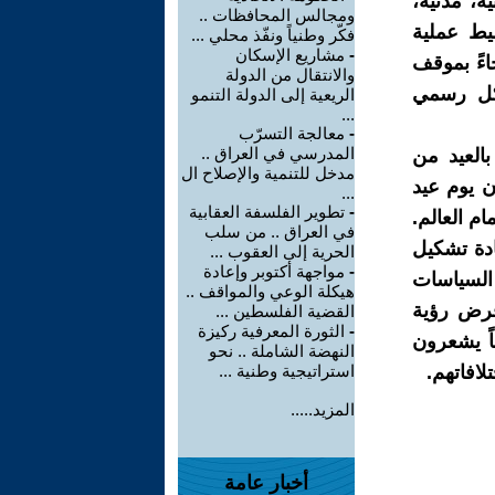
، مدنية،
ومجالس المحافظات ..
يط عملية
فكّر وطنياً ونفّذ محلي ...
-
مشاريع الإسكان
ءً بموقف
والانتقال من الدولة
شكل رسمي
الريعية إلى الدولة التنمو
...
-
معالجة التسرّب
المدرسي في العراق ..
بالعيد من
مدخل للتنمية والإصلاح ال
ن يوم عيد
...
-
تطوير الفلسفة العقابية
م العالم.
في العراق .. من سلب
ادة تشكيل
الحرية إلى العقوب ...
-
مواجهة أكتوبر وإعادة
 السياسات
هيكلة الوعي والمواقف ..
 فرض رؤية
القضية الفلسطين ...
-
الثورة المعرفية ركيزة
اً يشعرون
النهضة الشاملة .. نحو
افاتهم.
استراتيجية وطنية ...
المزيد.....
أخبار عامة