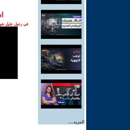
ا‫
في رحيل جليل شهبا
المزيد.....