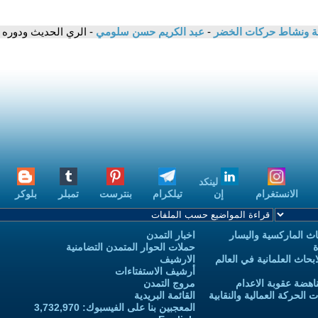
بيئة ونشاط حركات الخضر
-
عبد الكريم حسن سلومي
- الري الحديث ودوره 
لينكد
الانستغرام
إن
تيلكرام
بنترست
تمبلر
بلوكر
ث الماركسية واليسار
اخبار التمدن
ة
حملات الحوار المتمدن التضامنية
حاث العلمانية في العالم
الارشيف
أرشيف الاستفتاءات
اهضة عقوبة الاعدام
مروج التمدن
الحركة العمالية والنقابية
القائمة البريدية
المعجبين بنا على الفيسبوك: 3,732,970