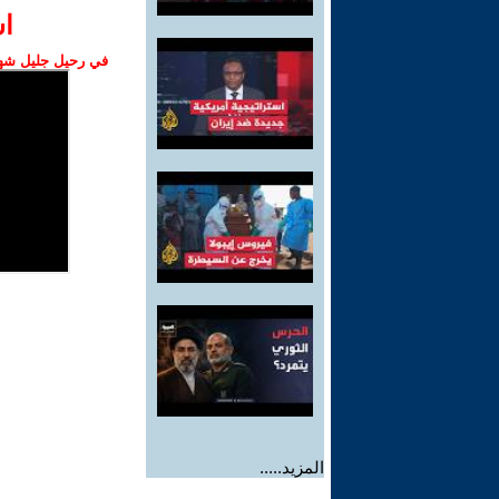
ا‫
في رحيل جليل شهبا
المزيد.....