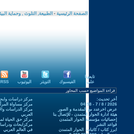
الصفحة الرئيسية
-
الطبيعة, التلوث , وحماية ال
تابعونا
على:
الفيسبوك
التويتر
اليوتيوب
RSS
أخر تحديث:
مركز دراسات وابحا
2026 / 8 / 7 - 04:58
مركز مساواة المرأ
عرض اخرعدد مع المقدمة و الصور
مركز الدراسات والاب
هيئة ادارة الحوار المتمدن - للإتصال بنا
العربي
إحصائيات مؤسسة الحوار المتمدن
مركز حق الحياة لمن
قواعد النشر
مركزابحاث ودراسات 
ابرز كتاب / كاتبات الحوار المتمدن
في العالم العربي