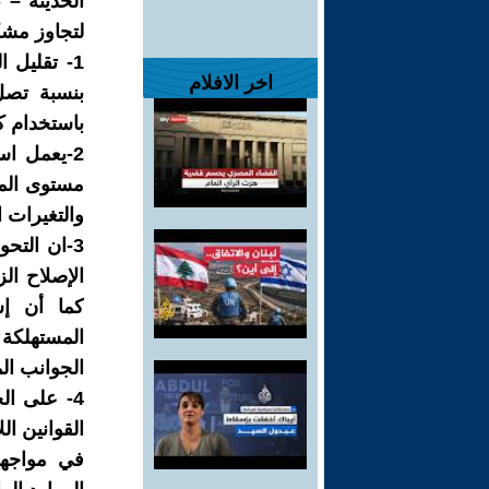
الحديثة –
لتجاوز مشك
1- تقليل 
اخر الافلام
باستخدام ك
2-يعمل اس
مستوى المع
والتغيرات 
3-ان الت
الإصلاح ال
كما أن إش
المستهلكة 
الجوانب ال
4- على ال
القوانين ال
في مواجهة