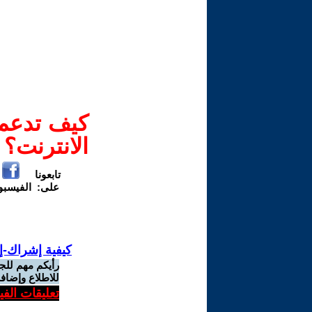
كيف تدعم-
الانترنت؟
تابعونا
على:
الفيسب
كيفية إشراك-إ
رأيكم مهم للج
للاطلاع وإضافة
تعليقات الف