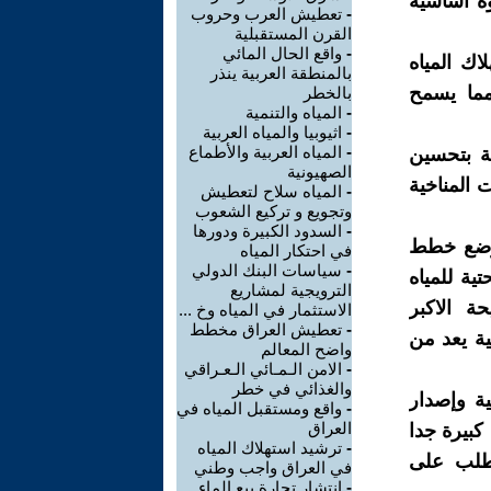
ة أساسية
-
تعطيش العرب وحروب
القرن المستقبلية
-
واقع الحال المائي
اك المياه
بالمنطقة العربية ينذر
دية مما يسمح
بالخطر
-
المياه والتنمية
-
اثيوبيا والمياه العربية
-
المياه العربية والأطماع
لة بتحسين
الصهيونية
المناخية
-
المياه سلاح لتعطيش
وتجويع و تركيع الشعوب
-
السدود الكبيرة ودورها
 وضع خطط
في احتكار المياه
-
سياسات البنك الدولي
ية للمياه
الترويجية لمشاريع
ة الاكبر
الاستثمار في المياه وخ ...
-
تعطيش العراق مخطط
ية يعد من
واضح المعالم
-
الامن الـمـائي الـعـراقي
والغذائي في خطر
ية وإصدار
-
واقع ومستقبل المياه في
العراق
 كبيرة جدا
-
ترشيد استهلاك المياه
لطلب على
في العراق واجب وطني
-
انتشار تجارة بيع الماء