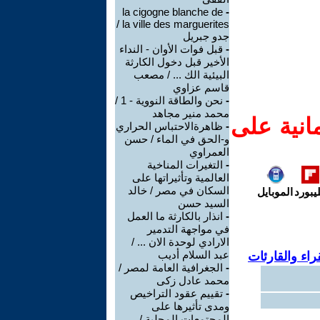
la cigogne blanche de
-
la ville des marguerites /
جدو جبريل
-
قبل فوات الأوان - النداء
الأخير قبل دخول الكارثة
البيئية الك ... / مصعب
قاسم عزاوي
-
نحن والطاقة النووية - 1 /
محمد منير مجاهد
انية على
-
ظاهرةالاحتباس الحراري
و-الحق في الماء / حسن
العمراوي
-
التغيرات المناخية
العالمية وتأثيراتها على
السكان في مصر / خالد
يبورد
الموبايل
السيد حسن
-
انذار بالكارثة ما العمل
في مواجهة التدمير
الارادي لوحدة الان ... /
عبد السلام أديب
اء والقارئات
-
الجغرافية العامة لمصر /
محمد عادل زكى
-
تقييم عقود التراخيص
ومدى تأثيرها على
المجتمعات المحلية /