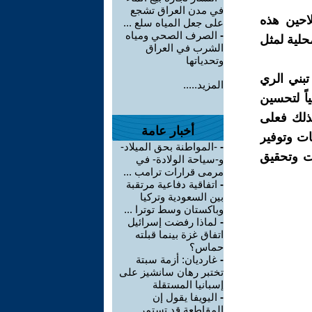
في مدن العراق تشجع
احين هذه
على جعل المياه سلع ...
-
الصرف الصحي ومياه
حلية لمثل
الشرب في العراق
وتحدياتها
تبني الري
المزيد.....
اً لتحسين
بذلك فعلى
أخبار عامة
ات وتوفير
-
-المواطنة بحق الميلاد-
ات وتحقيق
و-سياحة الولادة- في
مرمى قرارات ترامب ...
-
اتفاقية دفاعية مرتقبة
بين السعودية وتركيا
وباكستان وسط توترا ...
-
لماذا رفضت إسرائيل
اتفاق غزة بينما قبلته
حماس؟
-
غارديان: أزمة سبتة
تختبر رهان سانشيز على
إسبانيا المستقلة
-
اليويفا يقول إن
المقاطعة قد تستمر