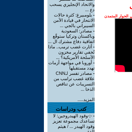
والاتحاد الإنجليزي يسحب
دع ...
-
بلومبيرغ: كثرة حالات
الحوار المتمدن
الانتحار في قيادة الأمن
السيبراني بالجي ...
-
مصادر: السعودية
وباكستان وتركيا ستوقّع
اتفاقية دفاع مشترك ال ...
-
أثارت غضب ترمب.. ماذا
تُخفي تقارير مخزون
الأسلحة الأمريكية؟ ...
-
أوروبا في مواجهة أزمات
تهدد مستقبلها
-
مصادر تفسر لـCNN
علاقة غضب ترامب من
التسريبات عن تناقص
الذخا ...
المزيد.....
كتب ودراسات
-
‫-;-وقود الهيدروجين: لا
تساعدك مجموعة تعزيز
وقود الهيدر ... / هيثم
الفقى