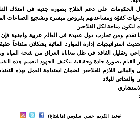
ئية.
مل الحكومات على دعم الفلاح بصورة جدية في امتلاك الفل
نوعيات كفؤه ومساعدتهم بقروض ميسره وتشجيع الصناعات الم
ت لتكون متاحة لكل الفلاحين
ما تقدم ومن تجارب دول عديدة في العالم عربية واجنبية فإن 
ديث استراتيجيات إدارة الموارد المائية يشكلان مفتاحاً حقيقي
زراعي وتقليل الفاقد في ظل معاناة العراق من شحة المياه و
 القيام بصورة جادة وحقيقية بتكثيف الجهود لتعميم هذه التقني
ي والمالي اللازم للفلاحين لضمان استدامة العمل بهذه التقني
ي والغذائي للبلاد
لاستشاري
#عبد_الكريم_حسن_سلومي (هاشتاغ)