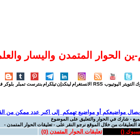
ين الحوار المتمدن واليسار والعلم
وك
التويتر
اليوتيوب
RSS
الانستغرام
لينكدإن
تيلكرام
بنترست
تمبلر
بلوكر
فل
يصال مواضيعكم أو مواضيع تهمكم إلى اكبر عدد ممكن من القر
ميع - شارك في الحوار والتعليق على الموضوع
 التعليقات من خلال الموقع نرجو النقر على - تعليقات الحوار المتمدن -
يسبوك (
)
تعليقات الحوار المتمدن (
0
)