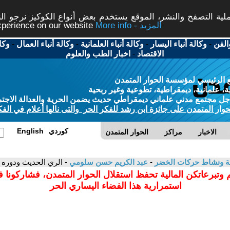
ة التصفح والنشر، الموقع يستخدم بعض أنواع الكوكيز نرجو النق
More info - المزيد
experience on our website
الفن
-
وكالة أنباء اليسار
-
وكالة أنباء العلمانية
-
وكالة أنباء العمال
-
وكا
الاقتصاد
-
اخبار الطب والعلوم
 الرئيسي لمؤسسة الحوار المتمدن
، علمانية، ديمقراطية، تطوعية وغير ربحية
ل مجتمع مدني علماني ديمقراطي حديث يضمن الحرية والعدالة الاجتم
حوار المتمدن على جائزة ابن رشد للفكر الحر والتى نالها أعلام في الفك
كوردي
English
الاخبار
مراكز
الحوار المتمدن
بيئة ونشاط حركات الخضر
-
عبد الكريم حسن سلومي
- الري الحديث ودوره 
 وتبرعاتكن المالية تحفظ استقلال الحوار المتمدن، فشاركونا 
استمرارية هذا الفضاء اليساري الحر