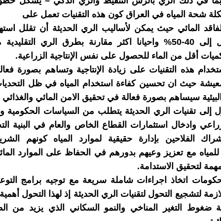
 بما في ذلك الري بالرش التنقيط والري الذكي – يشكل خطو
لة شحة المياه في العراق كون هذه التقنيات تعمل على
الفاقد المائي حيث يمكن لأساليب الري الحديثة أن تقلل استهل
بنسبة تصل إلى 40-50% واحيانا اكثر مقارنة بطرق الري التقلي
ميات أقل من الماء للحصول على نفس الإنتاجية الزراعية.
تخدام هذه التقنيات على زيادة الإنتاجية وتساهم بصورة فعا
يشة حيث ان تحسين كفاءة استخدام المياه في ظل التحديات 
البيئية سيساهم بصورة فعالة في تحقيق الامن المائي والغذائي
حول إلى تقنيات الري الحديثة يتطلب من السياسات الحكومية
زراعي وادخال استثمارات القطاع الخاص والعام في البنية التحت
راك الفلاحين بإدارة حقيقية لموارد المياه كونهم الشريح
للمياه مع تعزيز وعيهم بدورهم في الحفاظ على الموارد المائ
مهمة لتحقيق الاستدامة.
حكومات اتخاذ اجراءات شاملة سريعة مع توجيه برامج التوع
لازمة لتشجيع التحول لتقنيات الري الحديثة إذ لهذا التحول أهمية
 ضغوط التغير المناخي والنمو السكاني الذي يزيد من ا