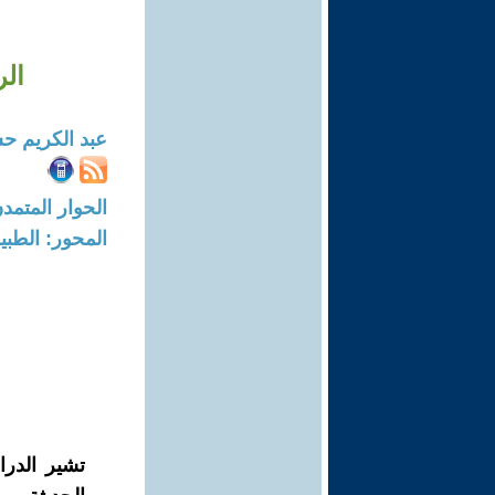
الر
عبد الكريم 
الحوار المتمدن-العدد: 8326 - 25
المحور: الطبي
تشير الدرا