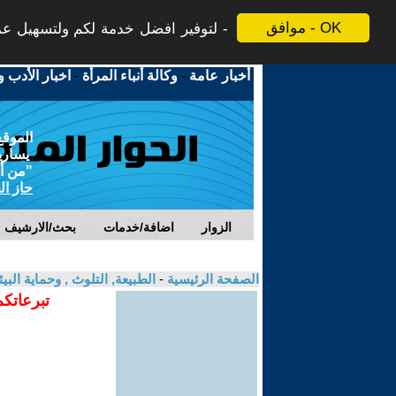
موافق - OK
لتوفير افضل خدمة لكم ولتسهيل عملي
أخبار عامة
-
وكالة أنباء المرأة
-
اخبار الأدب و
الموقع
يسارية
"من أج
حاز ال
الزوار
اضافة/خدمات
بحث/الارشيف
الصفحة الرئيسية
-
الطبيعة, التلوث , وحماية ال
تبرعاتكم