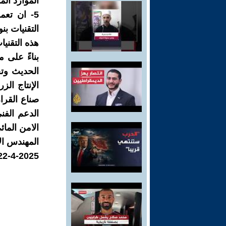
الموارد الما
5- ان تع
التقنيات ب
هذه التقنيا
بناءً على 
الحديث وتح
الإنتاج ال
صناع القرار
الدعم الفن
الامن المائ
المهندس ا
22-4-2025