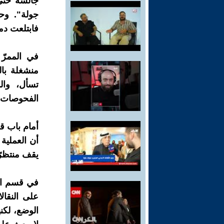
جالسة حتى 
جولة". وح
فابتلعت د
في الممرّ
منشغلة با
تسأل، والم
الفحوصات"
أمام باب قس
أن العملية
يقف منتظرًا
في قسم الم
على النقا
الوضع، لكن