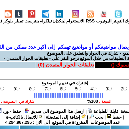
وك
التويتر
اليوتيوب
RSS
الانستغرام
لينكدإن
تيلكرام
بنترست
تمبلر
بلوكر
فل
يصال مواضيعكم أو مواضيع تهمكم إلى اكبر عدد ممكن من القر
ميع - شارك في الحوار والتعليق على الموضوع
 التعليقات من خلال الموقع نرجو النقر على - تعليقات الحوار المتمدن -
يسبوك (
)
تعليقات الحوار المتمدن (
0
)
سخة قابلة للطباعة
|
ارسل هذا الموضوع الى صديق
|
حفظ - ورد
|
حفظ
|
بحث
|
إضافة إلى المفضلة
|
للاتصال بالكاتب-ة
عدد الموضوعات المقروءة في الموقع الى الان :
4,294,967,295