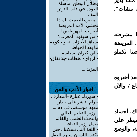
"مشا يدير
وظلال الوطن: مأساة
ن مشات".
العودة في قلب التوتر
المغ ...
-
مقبرة الصمت: لماذا
تخشى الأمم المريضة
أصوات المهرطقين؟
ا مشرفته
-
من سيقود المغرب؟
سباق الأحزاب نحو حكومة
المريضة
ما بعد الإحباط
نا نكملو
-
ابن كيران: سياسة
-الزواق- بخطاب -بلا نفاق-
المزيد.....
قد أخبروه
ع"، والآن
اخبار الأدب والفن
-
سوريا...عبارة -المعازف
حرام- تنشر على جدار
معهد موسيقي في دم ...
اك، أجساد
-
وزير التعليم العالي
والبحث العلمي والقائم
سيطر على
بعمل وزير الثقافة ...
ة، والوضع
-
اللغة التي تسكننا.. حين
يكتب اللسان سيرة العقل