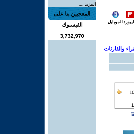
المزيد.....
المعجبين بنا على
يبورد
الموبايل
الفيسبوك
3,732,970
اء والقارئات