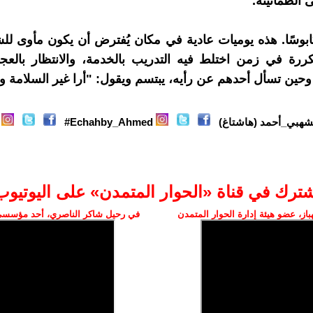
 الطمأنينة.
بوسًا. هذه يوميات عادية في مكان يُفترض أن يكون مأوى للشف
رة في زمن اختلط فيه التدريب بالخدمة، والانتظار بالعجز
وحين تسأل أحدهم عن رأيه، يبتسم ويقول: "أرا غير السلامة 
شهبي_أحمد (هاشتاغ)
Echahby_Ahmed#
شترك في قناة «الحوار المتمدن» على اليوتيوب
ز، عضو هيئة إدارة الحوار المتمدن
في رحيل شاكر الناصري، أحد مؤسسي 