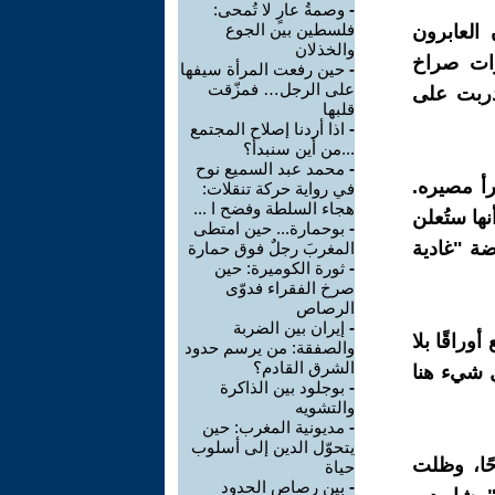
-
وصمةُ عارٍ لا تُمحى:
فلسطين بين الجوع
العابرون
والخذلان
وات صراخ
-
حين رفعت المرأة سيفها
على الرجل… فمزّقت
دربت على
قلبها
-
اذا أردنا إصلاح المجتمع
...من أين سنبدأ؟
-
محمد عبد السميع نوح
أ مصيره.
في رواية حركة تنقلات:
هجاء السلطة وفضح ا ...
ها ستُعلن
-
بوحمارة... حين امتطى
ضة "غادية
المغربَ رجلٌ فوق حمارة
-
ثورة الكوميرة: حين
صرخ الفقراء فدوّى
الرصاص
-
إيران بين الضربة
وراقًا بلا
والصفقة: من يرسم حدود
الشرق القادم؟
ل شيء هنا
-
بوجلود بين الذاكرة
والتشويه
-
مديونية المغرب: حين
يتحوّل الدين إلى أسلوب
ًا، وظلت
حياة
-
بين رصاص الحدود