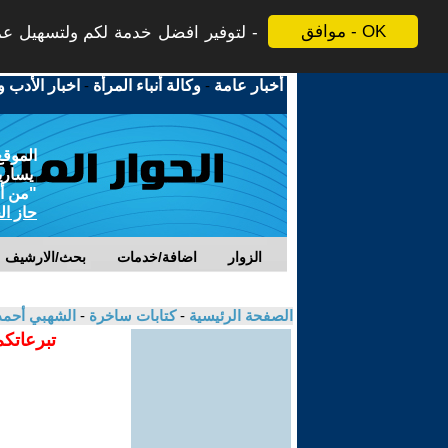
موافق - OK
لتوفير افضل خدمة لكم ولتسهيل عملي
أخبار عامة
-
وكالة أنباء المرأة
-
اخبار الأدب و
الموقع
يسارية
"من أج
حاز ال
الزوار
اضافة/خدمات
بحث/الارشيف
الصفحة الرئيسية
-
كتابات ساخرة
-
الشهبي أحم
تبرعاتكم