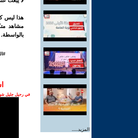
لا يبعث على
هذا ليس كا
مشاهد متكر
بالواسطة. 
#ال
ا‫
في رحيل جليل شهبا
المزيد.....