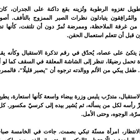
ويل تغزوه الرطوبة وتُزينه بقع داكنة على الجدران، كان 
والمُرافِقون يتبادلون نظرات الصبر الممزوج بالتأفف. أص
 من غرفة الملاحظة، وممرضة تُمرّ دون أن تلتفت، كأنها ت
ون قبل أن تتعلم استعمال الحقن.
تكئ على عصاه، يُحدّق في رقم تذكرة الاستقبال وكأنه يقر
أة تحمل رضيعًا، تنظر إلى الشاشة المعلقة في السقف كما لو أن
. طفل يبكي من الألم ووالدته ترجوه أن "يصبر قليلًا"، فالممر
استقبال، متدرّب يلبس وزرة بيضاء واسعة كأنها استعارة، يطبع أ
ّ رأسه لكل من يسأله، ثم يُشير بيده إلى كرسيّ مكسور. ك
رّة، الوجوه، وحتى الأمل.
لانتظار، امرأة مسنّة تبكي بصمت. جاءت في الخامسة صباح