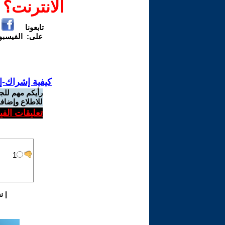
الانترنت؟
تابعونا
على:
الفيسب
كيفية إشراك-إ
رأيكم مهم للج
للاطلاع وإضافة
تعليقات الف
|
ن