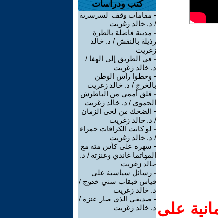
كتب ودراسات
-
مقامات وقف السرسرية
/ د. خالد زغريت
-
مدينة فاضلة بالطرة
رذيلة بالنقش / د. خالد
زغريت
-
في الطريق إلى الهفا /
د. خالد زغريت
-
وحطوا رأس الوطن
بالخرج / د. خالد زغريت
-
قلق أممي من الباطرش
الحموي / د. خالد زغريت
-
الضحك من لحى الزمان
/ د. خالد زغريت
-
لو كانت الكرافات حمراء
/ د. خالد زغريت
-
سهرة على كأس متة مع
المهاتما غاندي وعنزته / د.
خالد زغريت
-
رسائل سياسية على
قياس قبقاب ستي خدوج /
د. خالد زغريت
-
صديقي الذي صار عنزة /
انية على
د. خالد زغريت