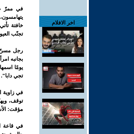
في ممرّ ط
يتهامسون، 
اخر الافلام
خافتة تأتي
تجنّب العي
رجل مسنّ ي
بجانبه امر
يومًا اسمها
تجي دابا".
في زاوية ال
توقف، ويهز
مؤقت: الأس
في قاعة ا