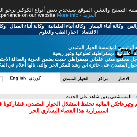
ة التصفح والنشر، الموقع يستخدم بعض أنواع الكوكيز نرجو النق
More info - المزيد
experience on our website
الفن
-
وكالة أنباء اليسار
-
وكالة أنباء العلمانية
-
وكالة أنباء العمال
-
وكا
الاقتصاد
-
اخبار الطب والعلوم
 الرئيسي لمؤسسة الحوار المتمدن
، علمانية، ديمقراطية، تطوعية وغير ربحية
ل مجتمع مدني علماني ديمقراطي حديث يضمن الحرية والعدالة الاجتم
حوار المتمدن على جائزة ابن رشد للفكر الحر والتى نالها أعلام في الفك
كوردي
English
الاخبار
مراكز
الحوار المتمدن
د
- المستشفى بعين شاهد على الحدث
 وتبرعاتكن المالية تحفظ استقلال الحوار المتمدن، فشاركونا 
استمرارية هذا الفضاء اليساري الحر