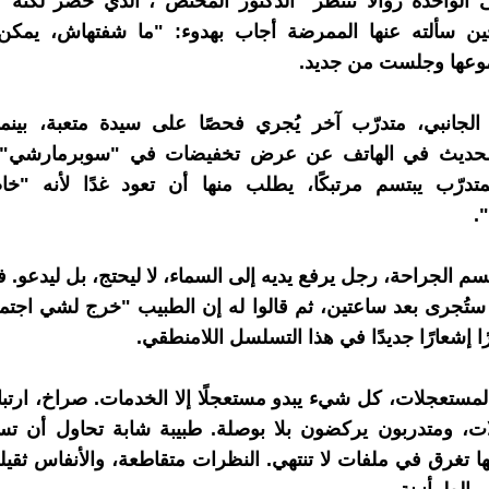
الواحدة زوالًا تنتظر "الدكتور المختص"، الذي حضر لكنه 
ين سألته عنها الممرضة أجاب بهدوء: "ما شفتهاش، يمك
موعها وجلست من جديد.
 الجانبي، متدرّب آخر يُجري فحصًا على سيدة متعبة، بينم
لحديث في الهاتف عن عرض تخفيضات في "سوبرمارشي". 
تدرّب يبتسم مرتبكًا، يطلب منها أن تعود غدًا لأنه "خاص
.
م الجراحة، رجل يرفع يديه إلى السماء، لا ليحتج، بل ليدعو. ف
 ستُجرى بعد ساعتين، ثم قالوا له إن الطبيب "خرج لشي اجتما
 إشعارًا جديدًا في هذا التسلسل اللامنطقي.
ستعجلات، كل شيء يبدو مستعجلًا إلا الخدمات. صراخ، ارتب
لات، ومتدربون يركضون بلا بوصلة. طبيبة شابة تحاول أن ت
ها تغرق في ملفات لا تنتهي. النظرات متقاطعة، والأنفاس ثقيل