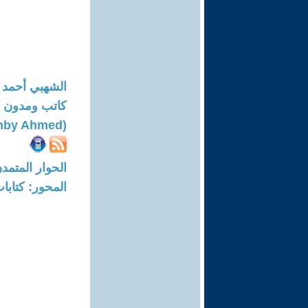
الشهبي أحمد
كاتب ومدون ا
(Echahby Ahmed)
الحوار المتمدن-العدد: 8426 - 5
المحور: كتاب