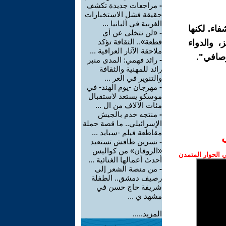
-
مراجعات جديدة تكشف
حقيقة فشل الاستخبارات
الغربية في ألبانيا ...
اء. لكنها
-
«لن نتخلى عن أي
قطعة».. الثقافة تؤكد
، والدواء
ملاحقة الآثار العراقية ...
وصافي".
-
رائد فهمي: المدى منبر
رائد للمهنية والثقافة
والتنوير في العر ...
-
مهرجان -يوم الهند- في
موسكو يستعد لاستقبال
مئات الآلاف من ال ...
-
منتجه خدم بالجيش
الإسرائيلي.. ما قصة حملة
مقاطعة فيلم -سبايد ...
-
نسرين طافش تستعيد
«الروقان» من كواليس
الحوار المتمدن
أحدث أعمالها الغنائية ...
-
من منصة الشعر إلى
رصيف دمشق.. الطفلة
شريفة حاج حسن في
مشهد ي ...
المزيد.....