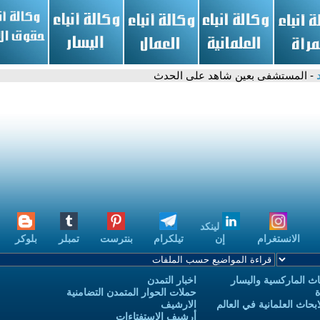
د
- المستشفى بعين شاهد على الحدث
لينكد
الانستغرام
إن
تيلكرام
بنترست
تمبلر
بلوكر
ث الماركسية واليسار
اخبار التمدن
ة
حملات الحوار المتمدن التضامنية
حاث العلمانية في العالم
الارشيف
أرشيف الاستفتاءات