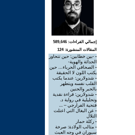
إجمالي القراءات: 589,646
المقالات المنشورة: 124
-
-بين خطابين: حين تتحاور
الحداثة والهوية-
-
الصحافي الحرباء… حين
يكتب اللون لا الحقيقة
-
شدولارين: عندما يكتب
القلب نفسه ويتطهر
بالحبر والحنين
-
شدولارين: قراءة نقدية
وتحليلية في رواية د.
فتحية الفرارجي – ...
-
عن البغال التي اعتلت
التلال
-
ركلة حمار
-
مثالب الولادة: صرخة
سيوران في وجه العبث