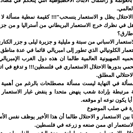
 بالعولمة و رأسمال الابناك الاخطبوطية التي يتحكم في مصادر
لعالمي.
لاحتلال يظل و الاستعمار ينسحب"!!! كقيمة نمطية مسألة لا 
هل في نظرك خرج الاستعمار البريطاني من أستراليا و من جزر 
طارق؟
ستعمار الاسباني من سبتة و مليلية و جزيرة ليلى و جزر الكنار
عمار الكلونيالي الذي تطور إلى امبريالي قائما في عدة مناطق 
حميه الصهيونية العالمية طالما ان هذه دول الغرب الإمبريال
حمي بدورها الاحتلال الاستعماري في فلسطين!!! و تدفع في ات
لاحتلالي المطلق.
مسألة في النهاية ليست مسألة مصطلحات بالرغم من أهمية ا
ة مرتبطة بإرادة شعب ينهض متحدا و ينفض غبار الاستعمار 
يا يكون نوعه او موقعه.
يرة في صلب الموضوع
 بين الاستعمار و الاحتلال طالما أن هذا الأخير يوظف نفس الأس
الاستعمار اي ممن صنعه و زرعه في فلسطين.