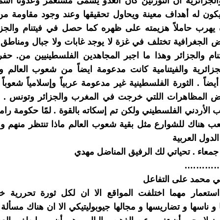
 والجزائرية ان الثورتين كان العدو يسمى مستعمر وعدونا اس
يكون له أهداف معينة ويحاول تحقيقها وعند وجود مقاومة م
 يهرب حاملاً هزيمته على ظهره كما حصل في فيتنام والجزا
ض الجغرافية تختلف في غزة لا يوجد غابات ولا جبال ومناطق
ام والجزائر وهذا ما اجبر المجاهدين الفلسطينيين من. حفر 
لجزائرية والفيتنامية كانت مدعومة ايضاً من شعوب العالم و
يضاً . الثورة الفلسطينية غير مدعومة عربياً وإسلامياً شعوبا
عض المظاهرات اللتي خرجت في المغرب والجزائر وتونس . في
الأردني الفلسطيني ولكن تم إسكاته بالقوة . لمًا حكومة رام
 هناك للشوارع مثل بقية شعوب العالم ماذا تنتظر منهم وه
لدول العربية
 جمعاء . تحياتي لك الرفيق المناضل مهدي
…………
ي محمد على التفاعل
 استعمار مهما اختلفت المواقع الا ان لكل ثورة تحررية خ
و ناسها و تضاريسها و مجالها جيوبوليتيكي الا ان هناك مسألة 