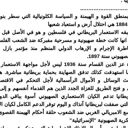
اً .
…………………………
بمنطق القوة و الهيمنة و السياسة الكلونيالية التي سطر بنو
ا
بقه الاستعمار البريطاني في فلسطين و هو في الأصل قبل و
نة 1917 انها كانت خطة صهيونية و مسرحية مفبركة ضد الشعب الف
اطرة الإجرام و الإرهاب الدولي المنظم منذ مؤتمر بازل ا
يوني سنة 1897.
جاءت ثورة عز الدين القسام سنة 1936 ليس لأجل مواجهة ال
 استهدفت كذلك تدفق الصهاينة بحماية بريطانية مباشرة. هؤ
ث الوسائل و الأموال الرأسمالية لأجل التحكم في الاقتصا
و فتح الطريق للغزاة الجدد الذين هم القدماء أنفسهم و إلى 
طانيا تدعم الكيان الاستعماري الصهيوني أسوة بباقي الدو
 التي صفقت لبريطانيا آنذاك و اليوم توفر الدعم الكامل لكيان ا
ع الامبريالي الغربي ضد الشعوب حلقة أحكام الهيمنة القصو
كرية الصهيونية "الإسرائيلية"