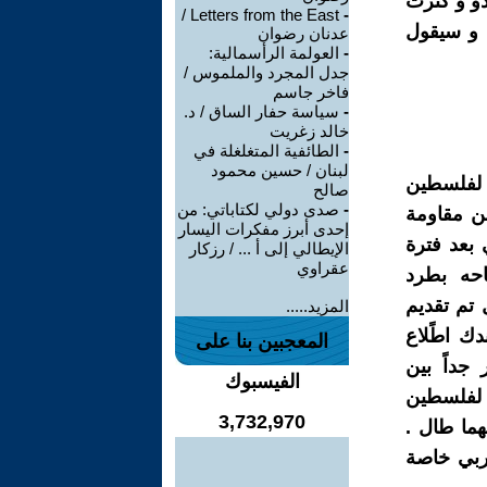
دو و كثرت
Letters from the East /
-
ا و سيقول
عدنان رضوان
-
العولمة الرأسمالية:
جدل المجرد والملموس /
فاخر جاسم
-
سياسة حفار الساق / د.
خالد زغريت
-
الطائفية المتغلغلة في
لبنان / حسين محمود
ي لفلسطين
صالح
-
صدى دولي لكتاباتي: من
من مقاومة
إحدى أبرز مفكرات اليسار
 بعد فترة
الإيطالي إلى أ ... / رزكار
عقراوي
احه بطرد
تل تم تقديم
المزيد.....
دك اطًلاع
المعجبين بنا على
جداً بين
الفيسبوك
ي لفلسطين
3,732,970
وال مهما طال .
ربي خاصة