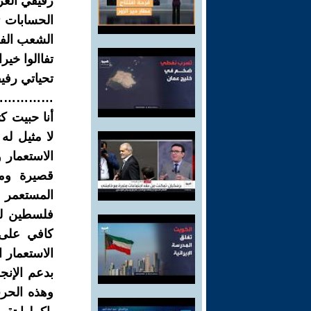
رفيقي العز
الحسابات ت
الشعب الفل
تفاالوا خيرا 
تحياتي رفي
………….
أنا حبيت كت
لا مثيل له
الاستعمار و
قصيرة ومج
فلسطين له 
كافي على 
الاستعمار 
وهذه الحر