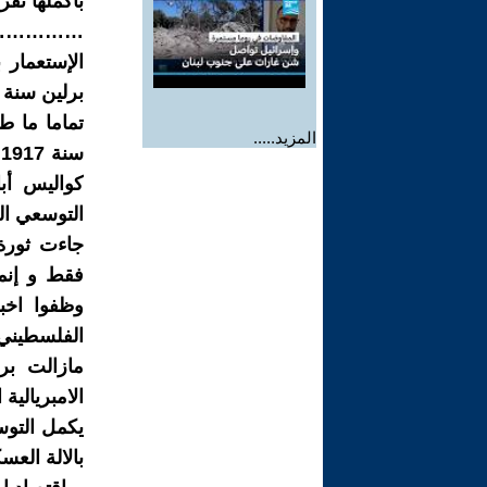
باكملها تقريب
………..
الإستعمار 
برلين سنة 1884 هي احتلال أرض و استعباد شعبه
تماما ما ط
المزيد.....
س
كواليس أب
التوسعي الصه
فقط و إنما
وظفوا اخب
الفلسطيني 
مازالت بري
الامبريالية
يكمل التوس
بالالة العس