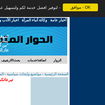
موافق - OK
لتوفير افضل خدمة لكم ولتسهيل عملي
أخبار عامة
-
وكالة أنباء المرأة
-
اخبار الأدب و
الموقع
يسارية
"من أج
حاز ال
الزوار
اضافة/خدمات
بحث/الارشيف
الصفحة الرئيسية
-
مواضيع وابحاث سياسية
-
الم
تبرعاتكم