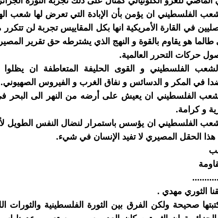
ماضي للغزو الكلونيالي كمثال على ذلك تجربة الثورة الجزائر
ب الفلسطيني ان يؤمن بأن الإبادة التي تعرض لها شعب اله
صليين في القارة الأمريكية انها بكل المقاييس تجربة لن تتكرر
طالما هو يقاوم بالقوة و النهج الذي يشترطه حق تقرير المصير
ول حركات التحرر العالمية.
عب الفلسطيني و القوى الحليفة المتعاطفة ان يظلوا
ا في المكر و الدسائس و نفاق الغرب و الفيروس الصهيوني.
عب الفلسطيني ان يعيش على أرضه من النهر الى البحر في
ية و كرامة.
عب الفلسطيني ان يؤسس باستمرار لنضال النفس الطويل لأن
 هذا الحقل المصيري لا تفيد الإنسان في شيء.
ب
اومة
..........
نا الثوري مهدي .
بتها صحيحة ولكن الفرق بين الثورة الفلسطينية والثورات الل