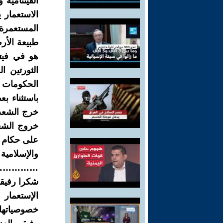
الفيتنامية
الاستعمار 
المستعمرة
طبيعة الأر
هو في فيتن
الثورتين ا
الحكومات أ
باستثناء ب
خرج الشعب 
خروج الشعب
على حكام ا
والإسلامية
………….
شكرا رفيق
الإستعمار
خصوصياتها 