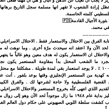
يز لا يجب أن تغيب عن الذهن و البال و هي أن مهما طغى الع
ظل إرادة الشعوب لا تقهر انها مسلمة سجل التاريخ برهانه
سطيني كلمته الحاسمة.
بثورة الأجيال القادمة🇵🇸
قي محمد.
………………
ابة الفرق بين الاحتلال والاستعمار فقط . الاحتلال الاسراءيل
 لحد الآن ولا اعتقد انه سيحدث مرًة أخرى . وما نوهت له 
الاحتلال ان الاستعمار يكون له هدف معين وهو غالباً ما ينتهي
رد ما الشعب المحتل بدأ بمقاومة المستعمر يكون نج
المستعمر ١٠٠ ٪؜ . لا يوجد استعمار بقي لمدة طويلة . مشكلتنا مع مح
كهدية من المستعمر الإنجليزي وقتها بوعد بلفور . أنت عن
القضية الفلسطينية ولا حاجة لشرحها لك . والفرق الكبير 
القديم اللذي انتهى كلًه بخروج المستعمر والاحتلال الاسراءيل
بدعم الإنجليز بداية عام ١٩٤٨ ما زال موجوداً لحد الآن وهو إلى ز
ب كشفت سلطة اللوبي الصهيوني على حكام دول العالم الغ