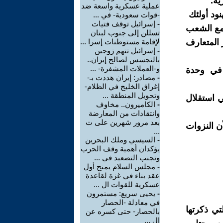
ية.
عملية عسكرية واسعة ضد
نود أولئك
-قوات سعودية- في ...
-
إسرائيل توقف فتيات
 مع الشعب
تسللن إلى جنوب لبنان
 المتعارف
لإقامة مستوطنات إسرا ...
-
إسرائيل تتهم زوجين
بالتجسس لصالح إيران..
و-العملات المشفرة- ...
 في وحدة
-
مصادر: إيران هددت بـ-
إغراق الخليج في الظلام-
وتحويل المنطقة ...
 استقلال
-
الكاميرون.. مخاوف
وانتقادات من المعارضة
بعد مرور شهرين على ت
 النزوات
...
-
السيسي وملك البحرين
يؤكدان أهمية وقف الحرب
وتجنب التصعيد في ...
-
مجلس السلام يمنح أول
عقد بناء في غزة لقاعدة
عسكرية للقوات ال ...
-
يحيى سريع: مستمرون
في معادلة -الحصار
تي ذكرتها
بالحصار- حتى كسره عن
ال ...