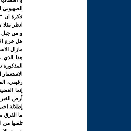
و اقتصاديا
الصهيوني ا
فكرة ان "ا
انظر مثلا 
و من جبل 
هل خرج الا
مازال الاست
هذا الذي ت
المذكورة ت
الاستعمار ا
رفيقي، ال
إنما القضي
أرض الغير أ
إطلالة اخ
ما الفرق ما
تلقنها من 