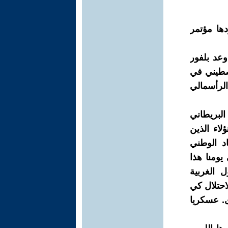
دها مؤتمر
عد بلفور
لسطيني في
لرأسمالي
استعمار البريطاني
لاء الذين
د الوطني
يومنا هذا
ل الغربية
لاحتلال كي
ى. عسكريا