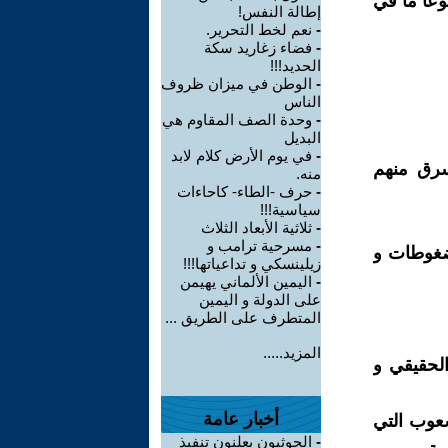
وعا ما في
إطالة النفس!
-
نعم لخط التحرير.
-
فضاء زغاريد سكة
الحديد!!!
-
الوطن في ميزان ظروف
الناس
-
وحدة الصف المقاوم هي
البديل
-
في يوم الأرض كلام لابد
سرق منهم
منه.
-
حرف -الطاء- كاحاءات
سياسية!!!
-
ثلاثية الأبعاد الثلاث
-
مسرحية ترامب و
ضغوطات و
زيلينسكي و تداعياتها!!!
-
اليمين الألماني يهيمن
على الدولة و اليمين
المتطرف على الطريق ...
المزيد.....
لحقيقي و
أخبار عامة
عوب التي
-
الحوثيون يعلنون تنفيذ