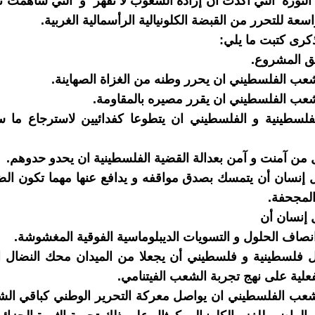
 الثورة التي أكدت أن إرادة الشعوب لا تقهر و التي ساهمت ن
سعة للتحرر من القبضة الكلونيالية الرأسمالية الغربية.
كرى كتبت ما يلي:
ق المشروع.
ب الفلسطيني ان يحرر وطنه من الغزاة الصهاينة.
ب الفلسطيني ان يقرر مصيره بالمقاومة.
لسطينية و الفلسطيني ان يتطوعا كفدائيين لاسترجاع ما 
ن آمنت و آمن بعدالة القضية الفلسطينية ان يحدو حدوهم.
إنسان أن يتمسك بصدق مواقفه و يدافع عنها مهما تكون ال
المجحفة.
إنسان أن
صاف الحلول و التسويات الديبلوماسية الفوقية المغشوشة.
فلسطينية و فلسطيني أن يجعلا من الميدان محك النضال ا
فعلية على نهج تجربة الشعب الفيتنامي.
عب الفلسطيني ان يواصل معركة التحرير الوطني كباقي الش