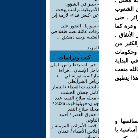
مه محتل .
-
خبير في الشؤون
ن الشعوب
الأمريكية: ترامب يبحث
عن -كبش فداء- لأزمة إير
ئر . حتى
...
 وعرة كما
-
سوريا.. العثور على
رفات عائلة تضم طفلا في
الأنفاق .
العتيبة بريف دمشق ...
الكثير من
المزيد.....
ً وحكومات
كتب ودراسات
 البداية
-
حين استيقظ رأس المال
الله منعت
داخل الإنسان .. قراءة
ماركسية ثورية في ... /
ذا ينطبق
رياض الشرايطي
-
ابجديات العطاء / انتصار
كامل جفلان الخشت
-
مجلة سلاح النقد، عدد
جوان-جويلية-اوت 2026 /
مجلة سلاح النقد
-
حقوق العصر / أحمد
التاوتي
صائصها و
-
قصة الأمراض المزمنة و
أساسية يا
إفلاس الأطباء / عدنان
رضوان