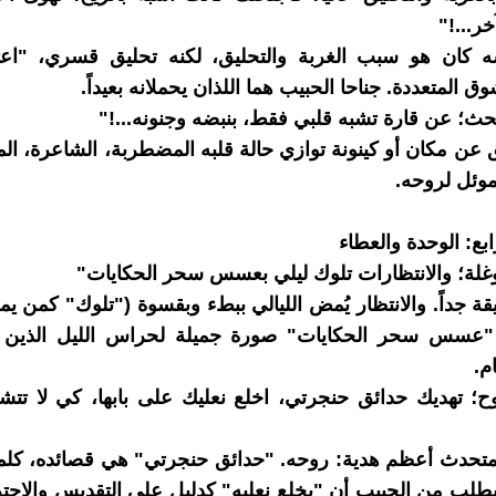
ر...!"
 كان هو سبب الغربة والتحليق، لكنه تحليق قسري، "اعت
 المتعددة. جناحا الحبيب هما اللذان يحملانه بعيداً.
حث؛ عن قارة تشبه قلبي فقط، بنبضه وجنونه...!"
ن مكان أو كينونة توازي حالة قلبه المضطربة، الشاعرة، المج
وئل لروحه.
بع: الوحدة والعطاء
غلة؛ والانتظارات تلوك ليلي بعسس سحر الحكايات"
قة جداً. والانتظار يُمض الليالي ببطء وبقسوة ("تلوك" كمن يم
 "عسس سحر الحكايات" صورة جميلة لحراس الليل الذين
م.
ح؛ تهديك حدائق حنجرتي، اخلع نعليك على بابها، كي لا تتشق
لمتحدث أعظم هدية: روحه. "حدائق حنجرتي" هي قصائده، كلم
يطلب من الحبيب أن "يخلع نعليه" كدليل على التقديس والاحت