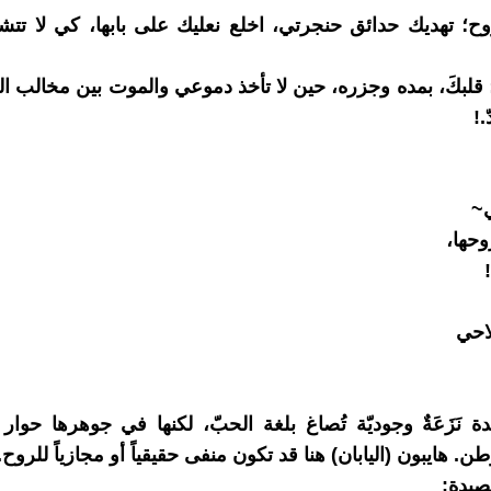
وح؛ تهديك حدائق حنجرتي، اخلع نعليك على بابها، كي لا تتشق
 قلبكَ، بمده وجزره، حين لا تأخذ دموعي والموت بين مخالب ا
.!
~
حها،
احي
ة نَزَعَةٌ وجوديّة تُصاغ بلغة الحبّ، لكنها في جوهرها حوار
طن. هايبون (اليابان) هنا قد تكون منفى حقيقياً أو مجازياً للروح.
صيدة: