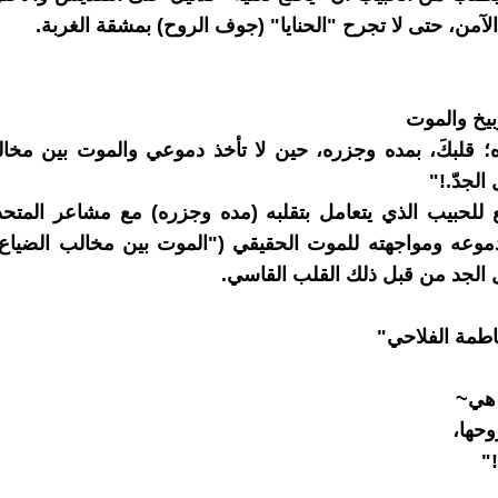
الآمن، حتى لا تجرح "الحنايا" (جوف الروح) بمشقة الغربة.
وبيخ والموت
؛ قلبكَ، بمده وجزره، حين لا تأخذ دموعي والموت بين مخا
لجدّ.!"
 للحبيب الذي يتعامل بتقلبه (مده وجزره) مع مشاعر المتح
دموعه ومواجهته للموت الحقيقي ("الموت بين مخالب الضياع")
الجد من قبل ذلك القلب القاسي.
فاطمة الفلاحي"
 هي~
حها،
"