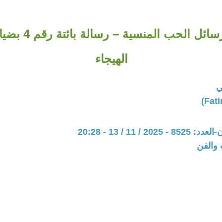
هايبون: من رسائل ال
الهيجاء
ي
20 / 11 / 13 - 20:28
 والفن