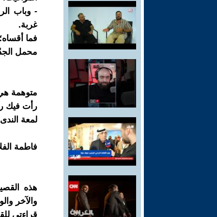
- وباب الر
غربة.
فما أقساه؛
محمل الجدّ
متوهمة هي
رأت فيك رو
لمعة الندى!
فاطمة الفل
هذه القصيد
والآخر والو
قراءتي للق