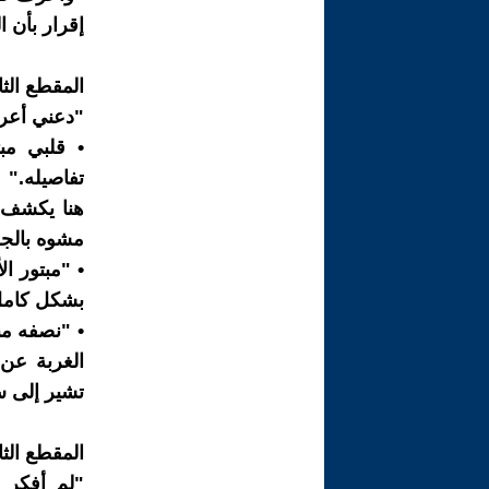
إقرار بأن 
المقطع الث
"دعني أعرف
تفاصيله."
هنا يكشف 
مشوه بالجر
• "مبتور ا
بشكل كامل
• "نصفه من
تشير إلى س
المقطع الث
"لم أفكر ب