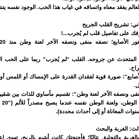
العالم يفقد معناه واتساقه في غياب هذا الحب. الوجود نفسه ي
اني: تشريح القلب الجريح
ك على تفاصيل قلب لم يُجرب...!
المتحدث عن جروحه. القلب "لم يُجرب" ربما على الحب الن
اح.
لأصابع": صورة قوية لفقدان القدرة على الإمساك أو اللمس أ
.
فى ونصفه الآخر لعنة وطن": تقسيم مأساوي للذات بين شقين
الغرب
نوات المعاناة أو إلى أحداث محددة).
الث: الغربة والبحث
الغربة والتحليق عاليًا؛ فأجنحتك كانت أشبه بالريح، تهوى ا