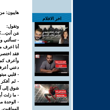
هايبون: من
اخر الافلام
وتقول:
مَن أنتِ...؟
- تسألني وأ
أنا اعرف م
فقد اختصر
وأعرف كم ه
دعني أعرفك
- قلبي مبتور ا
- لم أفكر 
شوق إلى آخ
- ما زلت أ
- الوحدة م
المواقيت.