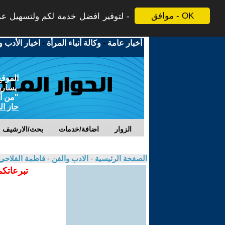
موافق - OK
لتوفير افضل خدمة لكم ولتسهيل عملي
أخبار عامة
-
وكالة أنباء المرأة
-
اخبار الأدب و
الموقع
يسارية
"من أج
حاز ال
الزوار
اضافة/خدمات
بحث/الارشيف
الصفحة الرئيسية
-
الادب والفن
-
فاطمة الفلاحي
تبرعاتكم