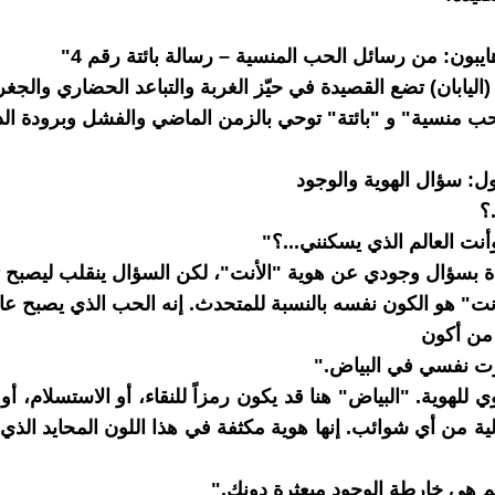
ايبون: من رسائل الحب المنسية – رسالة بائتة رقم 4"
(اليابان) تضع القصيدة في حيّز الغربة والتباعد الحضاري والجغ
ب منسية" و "بائتة" توحي بالزمن الماضي والفشل وبرودة الذ
ول: سؤال الهوية والوجود
.؟
أنت العالم الذي يسكنني...؟"
دة بسؤال وجودي عن هوية "الأنت"، لكن السؤال ينقلب ليصبح تأ
نت" هو الكون نفسه بالنسبة للمتحدث. إنه الحب الذي يصبح عالمًا
من أكون
ت نفسي في البياض."
ي للهوية. "البياض" هنا قد يكون رمزاً للنقاء، أو الاستسلام، أو 
الية من أي شوائب. إنها هوية مكثفة في هذا اللون المحايد الذ
 هي خارطة الوجود مبعثرة دونك."