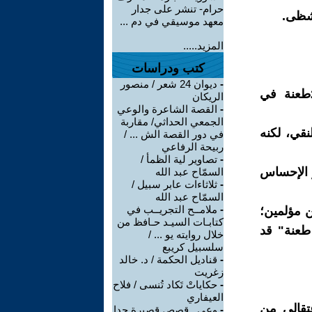
حرام- تنشر على جدار
تشظى.
معهد موسيقي في دم ...
المزيد.....
كتب ودراسات
-
ديوان 24 شعر / منصور
• قلبي مبتور الأصابع؛ نصفه منفى ونصفه الآخر لعنة وطن منذ 20طعنة في
الريكان
-
القصة الشاعرة والوعي
الجمعي الحداثي/ مقاربة
قي، لكنه
في دور القصة الش ... /
ربيحة الرفاعي
-
تصاوير لية الظمأ /
و الإحساس
السمّاح عبد الله
-
ثلاثاءات عابر سبيل /
السمّاح عبد الله
-
ملامــح التجريــب في
 مؤلمين؛
كتابـات السيـد حـافظ من
ة عن الوطن، ولعنة الوطن نفسه عندما يصبح مصدراً للألم ("20 طعنة" قد
خلال روايته يو ... /
سلسبيل كريبع
-
قناديل الحكمة / د. خالد
زغريت
-
حكاياتْ تَكاد تُنسى / فلاح
العيفاري
عتقالي من
-
وعي ـ قصص قصيرة جدا