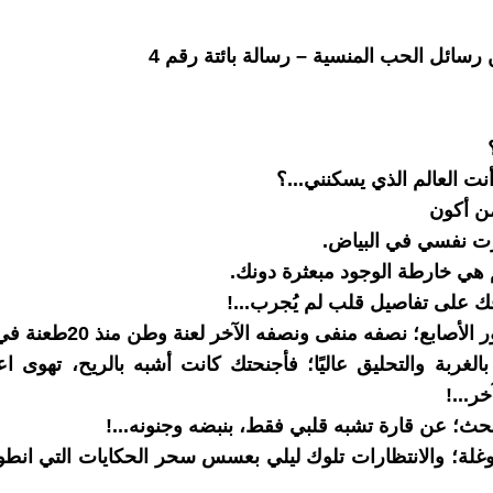
 رسائل الحب المنسية – رسالة بائتة رقم 4
نت العالم الذي يسكنني...؟
ن أكون
ت نفسي في البياض.
ي خارطة الوجود مبعثرة دونك.
 على تفاصيل قلب لم يُجرب...!
لأصابع؛ نصفه منفى ونصفه الآخر لعنة وطن منذ 20طعنة في تفاصيله.
بالغربة والتحليق عاليًا؛ فأجنحتك كانت أشبه بالريح، تهوى ا
ر...!
بحث؛ عن قارة تشبه قلبي فقط، بنبضه وجنونه...!
وغلة؛ والانتظارات تلوك ليلي بعسس سحر الحكايات التي انط