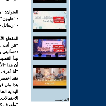
العنوان: "ه
• "هايبون" 
• "رسائل ح
المقطع الأ
"مَن أنتِ..
• تسأليني و
تبدأ القصي
أن هذا "الأ
"أنا أعرف 
فقد اختصر
هذا بيان قو
البداية الخ
الاحتمالات.
المزيد.....
"وأعرف كم