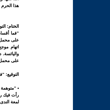
هذا الحرم 
الختام: الت
"فما أقساه
على محمل ا
اتهام موجع
واليائسة. 
على محمل 
التوقيع: "
• "متوهمة
رأت فيك رو
لمعة الندى!