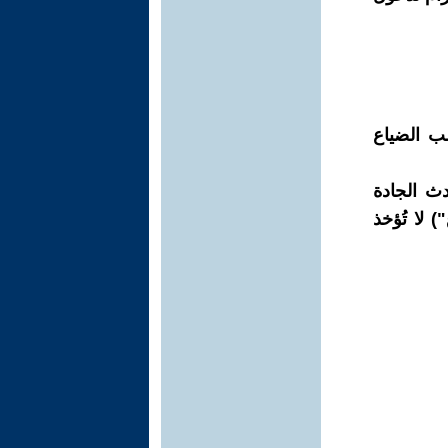
لب الضياع
دث الجادة
 لا تُؤخذ