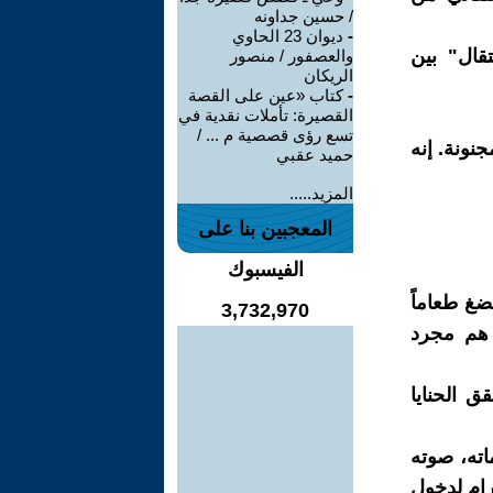
/ حسين جداونه
-
ديوان 23 الحاوي
قال" بين
والعصفور / منصور
الريكان
-
كتاب «عين على القصة
القصيرة: تأملات نقدية في
تسع رؤى قصصية م ... /
نونة. إنه
حميد عقبي
المزيد.....
المعجبين بنا على
الفيسبوك
ضغ طعاماً
3,732,970
 هم مجرد
ق الحنايا
اته، صوته
رام لدخول