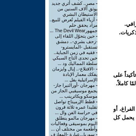
-
مصر.. كشف أثري جديد
يوثق آلاف السنين من
الاستيطان البشري
-
أزياء الفيلم تُعرض للبيع..
رافي.
مزاد يحقق حلم
جمهورThe Devil Wear ...
كريات.
-
حين يتحوّل اللقاء إلى
-زحف بشري-.. دمشق
تستقبل -المايسترو-
-
فقيه في زمن الجباية..
حين تحدى التاج السبكي
سلطة المماليك ود ...
-
-الاقتلاع-.. إيال وايزمان
يفكك معمار الإبادة
كيداً على
الإسرائيلية بفل ...
 كاملاً.
-
مهرجان -أورالتيرا جاز-
يجمع موسيقيي الجاز من
موسكو ويكاترينب ...
-
قطط الإرميتاج تواصل
تقليدا عمره ثلاثة قرون
الفراغ، أو
في حراسة الفن وال ...
ي يحمل كل
-
مهرجان مالمو ينطلق
اليوم بموسيقى وفعاليات
وأطعمة من مختلف أن ...
-
سوريا...عبارة -المعازف