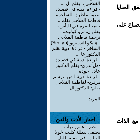
الفلاحي .. بقلم ال ...
ق الحنايا
-
قراءة أدبية في قصيدة
-غيمة ماطرة- للشاعرة
فاطمة الفلاحي بقلم ...
لضياع على
-
-محاصرة في اليأس-
بقلم ن. س. كوليت.
ترجمة فاطمة الفلاحي
-
هايكو السينريو (Senryu)
الساخر - قراءة أدبية بقلم
الدكتور عا ...
-
قراءة أدبية في قصيدة
-هل تدري- بقلم الدكتور
عادل جوده
-
قراءة أدبية لنص -نرسم
مرتين- لفاطمة الفلاحي
بقلم: الدكتور ال ...
المزيد.....
اخبار الأدب والفن
 مع الذات
-
مصر.. عمرو دياب
يحتفي ببطلة كليب -لولا
البنات- في حفله بالعل ...