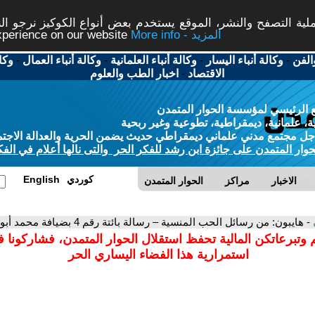
ة التصفح والنشر، الموقع يستخدم بعض أنواع الكوكيز نرجو النق
More info - المزيد
experience on our website
الفن
-
وكالة أنباء اليسار
-
وكالة أنباء العلمانية
-
وكالة أنباء العمال
-
وكا
الاقتصاد
-
اخبار الطب والعلوم
 الرئيسي لمؤسسة الحوار المتمدن
، علمانية، ديمقراطية، تطوعية وغير ربحية
ل مجتمع مدني علماني ديمقراطي حديث يضمن الحرية والعدالة الاجتم
حوار المتمدن على جائزة ابن رشد للفكر الحر والتى نالها أعلام في الفك
كوردي
English
الاخبار
مراكز
الحوار المتمدن
- هايبون: من رسائل الحب المنسية – رسالة بائتة رقم 4 بضيافة محمد أبو الهيجاء
 وتبرعاتكن المالية تحفظ استقلال الحوار المتمدن، فشاركونا 
استمرارية هذا الفضاء اليساري الحر