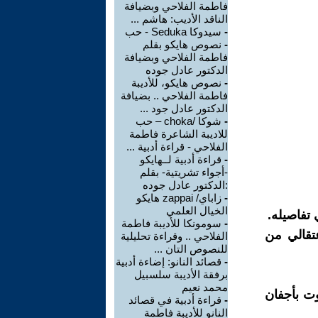
فاطمة الفلاحي وبضيافة
الناقد الأديب: هاشم ...
-
سيدوكا Seduka - حب
-
نصوص هايكو بقلم
فاطمة الفلاحي وبضيافة
الدكتور عادل جوده
-
نصوص هايكو، للأديبة
فاطمة الفلاحي .. بضيافة
الدكتور عادل جود ...
-
شوكا /choka – حب
للاديبة الشاعرة فاطمة
الفلاحي - قراءة أدبية ...
-
قراءة أدبية لــهايكو
-أجواء تشريتية- بقلم
:الدكتور عادل جوده
-
زاباي/ zappai هايكو
الخيال العلمي
-
سومونكا للأديبة فاطمة
عتقالي من
الفلاحي .. وقراءة تحليلية
للنصوص التان ...
-
قصائد النانو: إضاءة أدبية
برفقة الأديبة سلسبيل
محمد نعيم
وت بأجفان
-
قراءة أدبية في قصائد
النانو للأديبة فاطمة