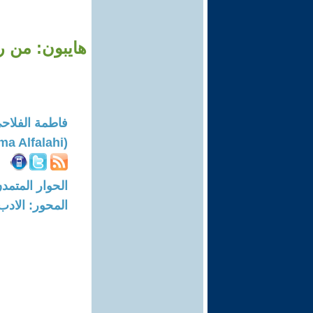
فاطمة الفلاح
(Fatima Alfalahi)
الحوار المتمدن-العدد: 8525 - 25
المحور: الادب