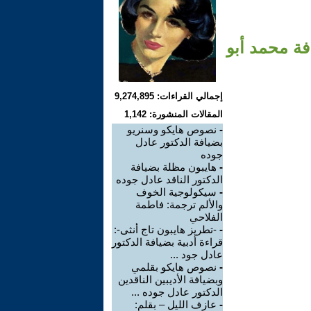
حب المنسية – رسالة بائتة رقم 4 بضيافة محمد أبو
إجمالي القراءات: 9,274,895
المقالات المنشورة: 1,142
-
نصوص هايكو وسنريو
بضيافة الدكتور عادل
جوده
-
هايبون مظلة بضيافة
الدكتور الناقد عادل جوده
-
سيكولوجية الخوف
والألم ترجمة: فاطمة
الفلاحي
-
-تطريز هايبون تاج أنثى-:
قراءة أدبية بضيافة الدكتور
عادل جود ...
-
نصوص هايكو بقلمي
وبضيافة الأديبين الناقدين
الدكتور عادل جوده ...
-
عازف الليل – بقلم: