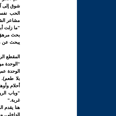
شوق إلى آخ
الحب نفسه
مشاعر الشوق
"ما زلت أب
بحث مرهق ع
يبحث عن م
المقطع الرا
"الوحدة مو
الوحدة عمي
بلا طعم).
أحلام وأوها
"وباب الرو
غربة."
هنا يقدم ا
الداخلي. و