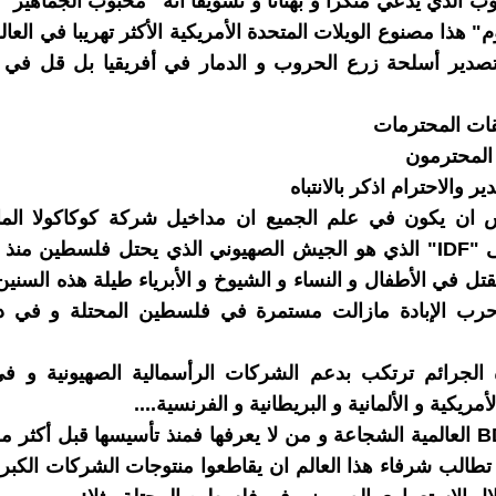
ب الذي يدعي منكرا و بهتانا و تسويفا أنه "محبوب الجماهير" ا
وم" هذا مصنوع الويلات المتحدة الأمريكية الأكثر تهريبا في العال
تصدير أسلحة زرع الحروب و الدمار في أفريقيا بل قل في ك
يقات المحترمات
 المحترمون
ر والاحترام اذكر بالانتباه
ان يكون في علم الجميع ان مداخيل شركة كوكاكولا الما
ل في الأطفال و النساء و الشيوخ و الأبرياء طيلة هذه السنين 
رب الإبادة مازالت مستمرة في فلسطين المحتلة و في 
الجرائم ترتكب بدعم الشركات الرأسمالية الصهيونية و في
مريكية و الألمانية و البريطانية و الفرنسية....
منظمة BDS العالمية الشجاعة و من لا يعرفها فمنذ تأسيسها قبل أكث
طالب شرفاء هذا العالم ان يقاطعوا منتوجات الشركات الكبر