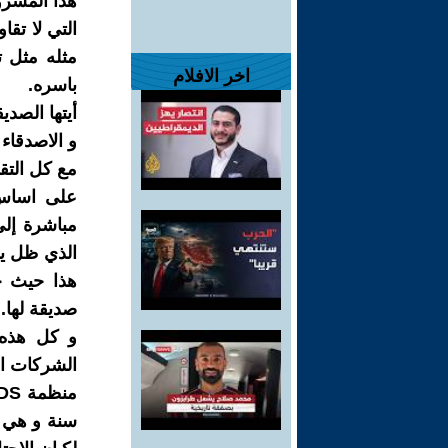
هذا المشرو
التي لا تقا
مثله مثل 
اخر الافلام
باسره.
أيتها الصد
و الاصدقاء
مع كل التقدي
على اساس 
الذي ظل يقت
هذا حيث ح
صديقة لها.
و كل هذه 
الشركات الأ
سنة و هي ت