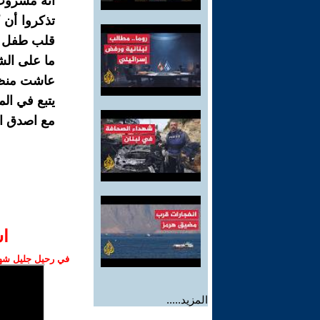
انه مشروب 
تذكروا أن 
قلب طفل ب
ما على الش
عاشت منظمة BDS ال
يتبع في الم
مع اصدق ال
ا‫
في رحيل جليل شهبا
المزيد.....