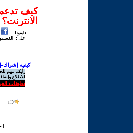
كيف تدعم-
الانترنت؟
تابعونا
على:
الفيسب
كيفية إشراك-إ
رأيكم مهم للج
للاطلاع وإضافة
تعليقات الف
|
ن