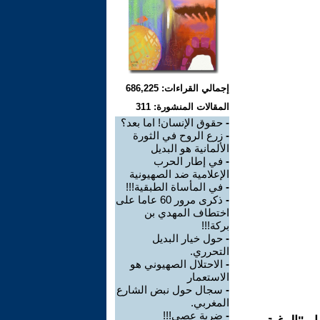
إجمالي القراءات: 686,225
المقالات المنشورة: 311
-
حقوق الإنسان! اما بعد؟
-
زرع الروح في الثورة
الألمانية هو البديل
-
في إطار الحرب
الإعلامية ضد الصهيونية
-
في المأساة الطبقية!!!
-
ذكرى مرور 60 عاما على
اختطاف المهدي بن
بركة!!!
-
حول خيار البديل
التحرري.
-
الاحتلال الصهيوني هو
الاستعمار
-
سجال حول نبض الشارع
المغربي.
-
ضربة عصى!!!