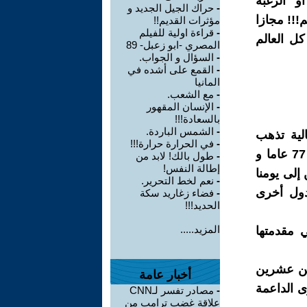
و "الرغبة
-
حراك الجيل الجديد و
م!!! مجازا
مؤثرات القديم!!
-
قراءة اولية للفيلم
ل العالم
المصري -ابو زعبل- 89
-
السؤال و الجواب.
-
القمع على أشده في
المانيا
-
مع الشعب.
-
الإنسان المقهور
بالسعادة!!!
-
الشمس الباردة.
لية تذهب
-
في الحرارة حرارة!!!
مباشرة إلى "IDF" الذي هو الجيش الصهيوني الذي يحتل فلسطين منذ 77 عاما و
-
طول بالك! لابد من
إطالة النفس!
إلى يومنا
-
نعم لخط التحرير.
دول أخرى
-
فضاء زغاريد سكة
الحديد!!!
المزيد.....
 مقدمتها
ر من عشرين
أخبار عامة
ى الداعمة
-
مصادر تفسر لـCNN
علاقة غضب ترامب من