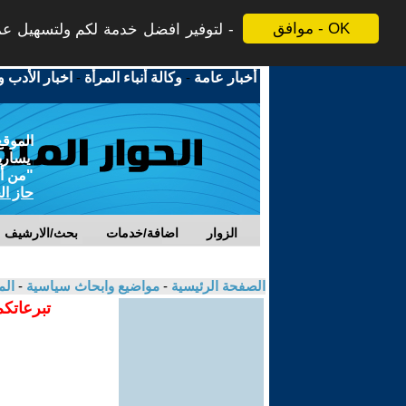
موافق - OK
لتوفير افضل خدمة لكم ولتسهيل عملي
أخبار عامة
-
وكالة أنباء المرأة
-
اخبار الأدب و
الموقع
يسارية
"من أج
حاز ال
الزوار
اضافة/خدمات
بحث/الارشيف
الصفحة الرئيسية
-
مواضيع وابحاث سياسية
-
الم
تبرعاتكم