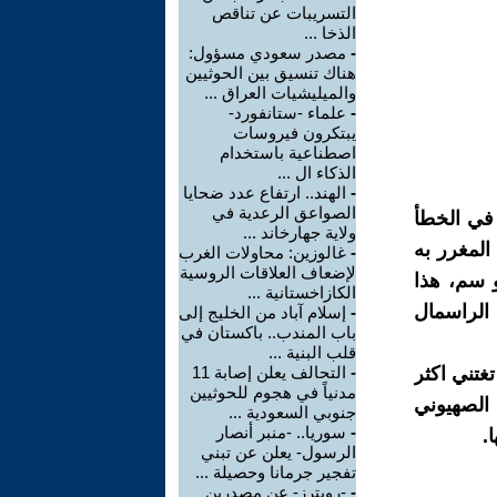
التسريبات عن تناقص
الذخا ...
-
مصدر سعودي مسؤول:
هناك تنسيق بين الحوثيين
والميليشيات العراق ...
-
علماء -ستانفورد-
يبتكرون فيروسات
اصطناعية باستخدام
الذكاء ال ...
-
الهند.. ارتفاع عدد ضحايا
الصواعق الرعدية في
 في الخطأ
ولاية جهارخاند ...
المغرر به
-
غالوزين: محاولات الغرب
لإضعاف العلاقات الروسية
 سم، هذا
الكازاخستانية ...
 الراسمال
-
إسلام آباد من الخليج إلى
باب المندب.. باكستان في
قلب البنية ...
غتني اكثر
-
التحالف يعلن إصابة 11
مدنياً في هجوم للحوثيين
الصهيوني
جنوبي السعودية ...
-
سوريا.. -منبر أنصار
.
الرسول- يعلن عن تبني
تفجير جرمانا وحصيلة ...
-
-رويترز- عن مصدرين