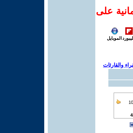
انية على
يبورد
الموبايل
اء والقارئات