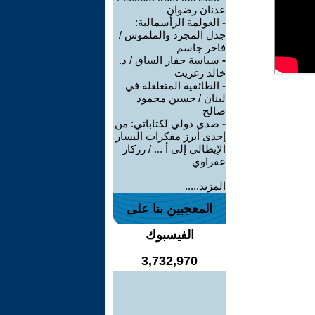
عدنان رضوان
-
العولمة الرأسمالية:
جدل المجرد والملموس /
فاخر جاسم
-
سياسة حفار الساق / د.
خالد زغريت
-
الطائفية المتغلغلة في
لبنان / حسين محمود
صالح
-
صدى دولي لكتاباتي: من
إحدى أبرز مفكرات اليسار
الإيطالي إلى أ ... / رزكار
عقراوي
المزيد.....
المعجبين بنا على
الفيسبوك
3,732,970