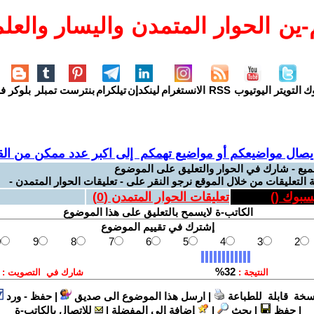
ين الحوار المتمدن واليسار والعلم
وك
التويتر
اليوتيوب
RSS
الانستغرام
لينكدإن
تيلكرام
بنترست
تمبلر
بلوكر
فل
يصال مواضيعكم أو مواضيع تهمكم إلى اكبر عدد ممكن من القر
ميع - شارك في الحوار والتعليق على الموضوع
 التعليقات من خلال الموقع نرجو النقر على - تعليقات الحوار المتمدن -
يسبوك (
)
تعليقات الحوار المتمدن (
0
)
الكاتب-ة لايسمح بالتعليق على هذا الموضوع
سخة قابلة للطباعة
|
ارسل هذا الموضوع الى صديق
|
حفظ - ورد
|
حفظ
|
بحث
|
إضافة إلى المفضلة
|
للاتصال بالكاتب-ة