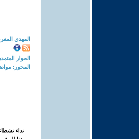
المهدي المغر
الحوار المتمدن-العدد: 8556 - 25
المحور: مواض
نداء نشطاء 