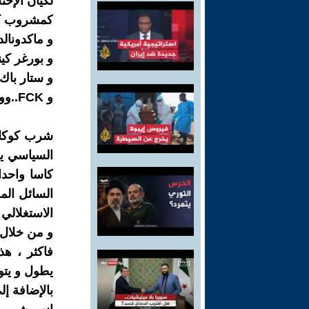
لكيان الإح
كمشروب كو
و ماكدونالد
و بورغر كين
و ستار باك.
و FCK..ووو
شرب كوكاكو
السياسي يؤ
كاسا واحدا
السائل الم
الاستغلالي 
و من خلال 
فاكثر ، ه
يطول و يتو
بالإضافة إ