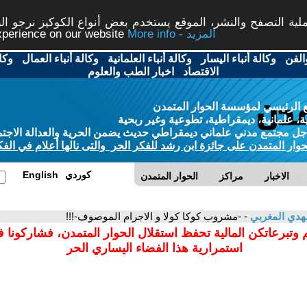
ة التصفح والنشر، الموقع يستخدم بعض أنواع الكوكيز نرجو النق
More info - المزيد
experience on our website
الفن
-
وكالة أنباء اليسار
-
وكالة أنباء العلمانية
-
وكالة أنباء العمال
-
وكا
الاقتصاد
-
اخبار الطب والعلوم
 الرئيسي لمؤسسة الحوار المتمدن
، علمانية، ديمقراطية، تطوعية وغير ربحية
ل مجتمع مدني علماني ديمقراطي حديث يضمن الحرية والعدالة الاجتم
حوار المتمدن على جائزة ابن رشد للفكر الحر والتى نالها أعلام في الفك
كوردي
English
الاخبار
مراكز
الحوار المتمدن
هدي المغربي
- -مشروب كوكا كولا و الاجرام الموصوف-!!!
 وتبرعاتكن المالية تحفظ استقلال الحوار المتمدن، فشاركونا 
استمرارية هذا الفضاء اليساري الحر