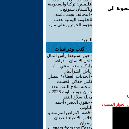
إقليميين: تركيا والسعودية
صوبة الى
وباكستان ستوقع ...
-
التحالف يجدد دعمه
للحكومة اليمنية عقب
هجوم الحوثيين على مأرب
...
المزيد.....
كتب ودراسات
-
حين استيقظ رأس المال
داخل الإنسان .. قراءة
ماركسية ثورية في ... /
رياض الشرايطي
-
ابجديات العطاء / انتصار
كامل جفلان الخشت
-
مجلة سلاح النقد، عدد
جوان-جويلية-اوت 2026 /
مجلة سلاح النقد
-
حقوق العصر / أحمد
الحوار المتمدن
التاوتي
-
قصة الأمراض المزمنة و
إفلاس الأطباء / عدنان
رضوان
Letters from the East /
-