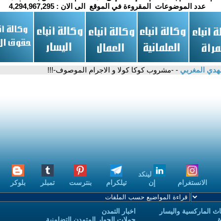
عدد الموضوعات المقروءة في الموقع الى الان :
4,294,967,295
هدي المغربي
- -مشروب كوكا كولا و الاجرام الموصوف-!!!
لينكد
الانستغرام
إن
تيلكرام
بنترست
تمبلر
بلوكر
ث الماركسية واليسار
اخبار التمدن
ة
حملات الحوار المتمدن التضامنية