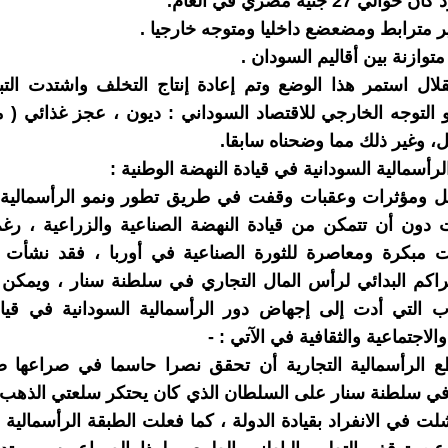
ي 27 جنية مصري في العام.
ير مترابط ومضعضع داخليا ومتوجه خارجيا .
 متوازنة بين أقاليم السودان .
قلال استمر هذا الوضع وتم إعادة إنتاج التخلف واشتدت التبع
 التوجه الخارجي للاقتصاد السوداني : ديون ، عجز غذائي ( 
، وغير ذلك مما وضحناه سابقا.
ل ومؤثرات وعقبات وقفت في طريق تطور ونمو الرأسمالية ا
 دون أن تتمكن من قيادة النهضة الصناعية والزراعية ، رغ
نت مبكرة ومعاصرة للثورة الصناعية في أوربا ، فقد نشأ
راكم البدائي لرأس المال التجاري في سلطنة سنار ، ويمكن
ب التي أدت إلى إجهاض دور الرأسمالية السودانية في قياد
والاجتماعية والثقافية في الآتي : -
ع الرأسمالية التجارية أن تحقق نصرا حاسما في صراعها ض
في سلطنة سنار على السلطان الذي كان يحتكر سلعتي الذهب 
لت في الانفراد بقيادة الدولة ، كما فعلت الطبقة الرأسمالية ف