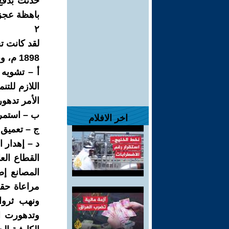
حدثت بدفع 
باهظة عجزت
٢
لقد كانت تج
1898 م، وبعد الاستقلال فاشلة وكان من نتائجها:
أ – تشويه 
اللازم للتن
الأمر تدهورا بعد ا
ب – استمرار وت
اخر الافلام
ج – تعميق التب
د – إهدار ا
القطاع ال
مراعاة حقو
ونهب ثروا
وتدهورت ال