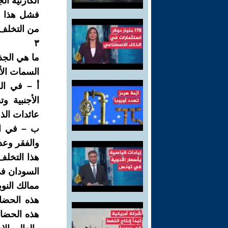
الكارثية ال
فشل هذا ال
من التخلف 
٣
ما هي الجذو
السمات الأس
أ – في الج
الأجنبية و
عائدات الذ
ب – في ال
والفقر وعد
هذا التخلف
السودان في
ممالك النوب
هذه الحضا
هذه الحضار