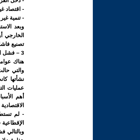
- دخل الفرد كان حوال
- اقتصاد غ
- تنمية غير
وبعد الاست
الخارجي أو
تصنيع فاشل
3 – فشل الرأسمالية السودانية في قيادة النهضة الوطنية :
هناك عوام
والتي حالت
نشأتها كا
عمليات الت
أهم الأسبا
الاقتصادية 
- لم تستط
الإقطاعية 
وبالتالي فش