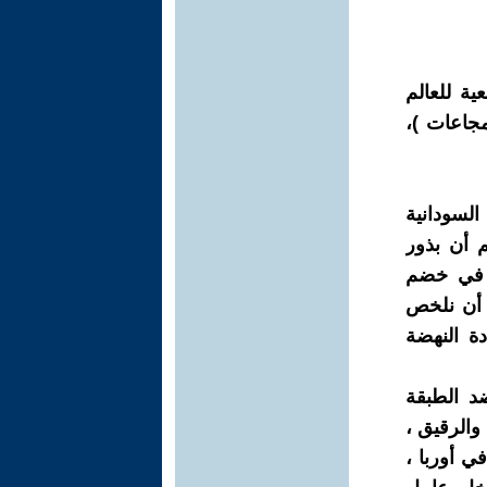
ية للعالم
مجاعات )،
لسودانية
م أن بذور
ت في خضم
 أن نلخص
ة النهضة
د الطبقة
والرقيق ،
ي أوربا ،