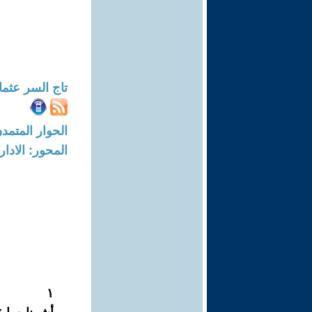
تاج السر عثما
الحوار المتمدن-العدد: 8594 - 26
المحور: الادار
١