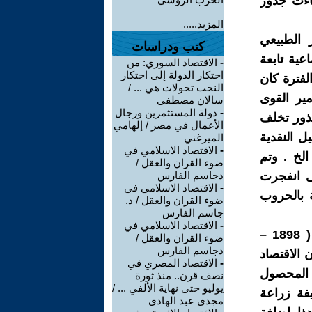
اءت جذور
المزيد.....
لسودان عام 1821 م التطور الطبيعي
كتب ودراسات
عية تابعة
-
الاقتصاد السوري: من
احتكار الدولة إلى احتكار
لفترة كان
النخب تحولات هي ... /
ير القوى
سالان مصطفى
-
دولة المستثمرين ورجال
جذور تخلف
الأعمال في مصر / إلهامي
ل النقدية
الميرغني
-
الاقتصاد الاسلامي في
الخ . وتم
ضوء القران والعقل /
ى انفجرت
دجاسم الفارس
-
الاقتصاد الاسلامي في
اما كانت مشحونة بالحروب
ضوء القران والعقل / د.
جاسم الفارس
-
الاقتصاد الاسلامي في
لم تشهد فترة المهدية استقرارا حتى جاء الاحتلال البريطاني للسودان ( 1898 –
ضوء القران والعقل /
دجاسم الفارس
ن الاقتصاد
-
الاقتصاد المصري في
ن المحصول
نصف قرن.. منذ ثورة
يوليو حتى نهاية الألفي ... /
 وظيفة زراعة
مجدى عبد الهادى