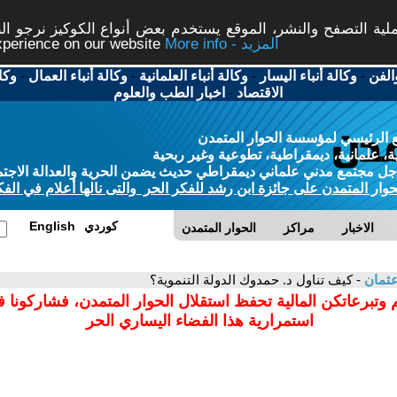
ة التصفح والنشر، الموقع يستخدم بعض أنواع الكوكيز نرجو النق
More info - المزيد
experience on our website
الفن
-
وكالة أنباء اليسار
-
وكالة أنباء العلمانية
-
وكالة أنباء العمال
-
وكا
الاقتصاد
-
اخبار الطب والعلوم
 الرئيسي لمؤسسة الحوار المتمدن
، علمانية، ديمقراطية، تطوعية وغير ربحية
ل مجتمع مدني علماني ديمقراطي حديث يضمن الحرية والعدالة الاجتم
حوار المتمدن على جائزة ابن رشد للفكر الحر والتى نالها أعلام في الفك
كوردي
English
الاخبار
مراكز
الحوار المتمدن
عثمان
- كيف تناول د. حمدوك الدولة التنموية؟
 وتبرعاتكن المالية تحفظ استقلال الحوار المتمدن، فشاركونا 
استمرارية هذا الفضاء اليساري الحر