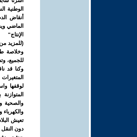
أشرنا سابق
الوطنية الس
أنقاض الدم
الماضي ويس
الإنتاج"
(للمزيد من ال
وخلاصة طر
للجميع، وت
وكنا قد نا
لوقفها واس
المتوازنة 
والصحية وا
والكهرباء و
تعيش البلا
دون النقل 