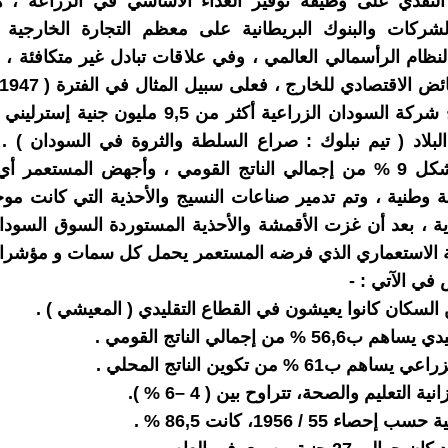
لنقدي على وظيفة توفير الغذاء الأساسي في الزراعة ، ه
شركات والبنوك البريطانية على معظم التجارة الخارجية ،
لنظام الرأسمالي العالمي ، وفي علاقات تبادل غير متكافئة ، 
كانت أرباح شركة السودان الزراعية أكثر من 9,5 مليون ج
لبلاد ( تيم نبلوك : صراع السلطة والثروة في السودان ) .
الصناعة تشكل 9 % من إجمالي الناتج القومي ، وأجهض المستعمر 
ة وطنية ، وتم تدمير صناعات النسيج والأحذية التي كانت مو
ية ، بعد أن غزت الأقمشة والأحذية المستوردة السوق السودا
ية الاستعماري الذي فرضه المستعمر يحمل كل سمات و مؤشرا
في الآتي : -
56 % من إجمالي الناتج القومي .
م ب61 % من تكوين الناتج المحلي .
 التعليم والصحة، تتراوح بين ( 4 –6 % ).
حصاء 55 / 1956، كانت 86,5 % .