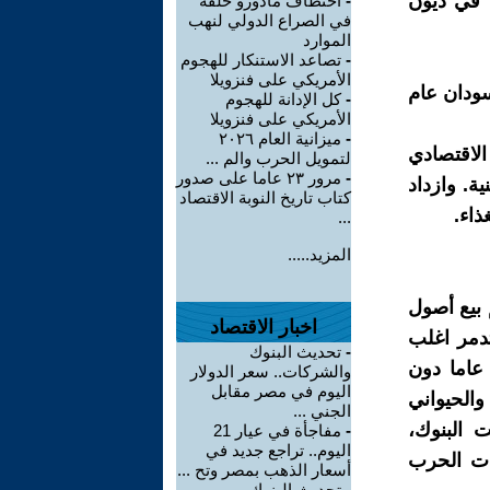
 في ديون
-
اختطاف مادورو حلقة
في الصراع الدولي لنهب
الموارد
-
تصاعد الاستنكار للهجوم
الأمريكي على فنزويلا
سودان عام
-
كل الإدانة للهجوم
الأمريكي على فنزويلا
-
ميزانية العام ٢٠٢٦
الاقتصادي
لتمويل الحرب والم ...
-
مرور ٢٣ عاما على صدور
ية. وازداد
كتاب تاريخ النوبة الاقتصاد
...
المزيد.....
 بيع أصول
اخبار الاقتصاد
دمر اغلب
-
تحديث البنوك
مصانع إضافة لتمليك أراضي البلاد لمؤسسات إقليمية عالمية لمدة 99 عاما دون
والشركات.. سعر الدولار
اليوم في مصر مقابل
والحيواني
الجني ...
 البنوك،
-
مفاجأة في عيار 21
اليوم.. تراجع جديد في
ءت الحرب
أسعار الذهب بمصر وتح ...
-
تحديث البنوك