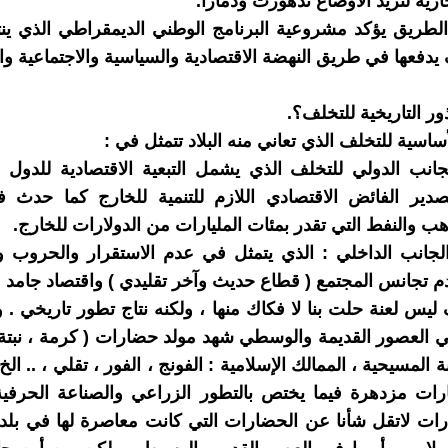
جارية لتزيد الأوضاع تدهورت ودمارا.
طريق يؤكد مشروعية البرنامج الوطني الديمقراطي الذي ينت
يدفعها في طريق النهضة الاقتصادية والسياسية والاجتماعية والث
ر التاريخية للتخلف؟.
اسية للتخلف الذي تعاني منه البلاد تتمثل في :
انب الدولي للتخلف الذي يشمل التبعية الاقتصادية للدول ا
تصدير الفائض الاقتصادي اللازم للتنمية للخارج كما حدث 
هب والنفط التي تقدر بمئات المليارات من الدولارات للخارج.
جانب الداخلي : الذي يتمثل في عدم الاستقرار والحروب و
م تجانس المجتمع ( قطاع حديث وآخر تقليدي ) واقتصاد جامد 
 ليس لعنة حلت بنا لا فكاك منها ، ولكنه نتاج تطور تاريخي . 
 العصور القديمة والوسطي شهد مولد حضارات ( كرمة ، نبتة
ة المسيحية ، الممالك الإسلامية : الفونج ، الفور ، تقلي ، .. الخ
رات مزدهرة فيما يختص بالتطور الزراعي والصناعة الحرفية
ات لاتقل شأنا عن الحضارات التي كانت معاصرة لها في بلد