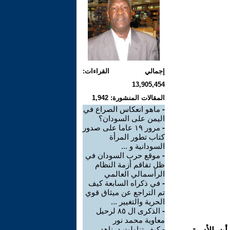
إجمالي القراءات:
13,905,454
المقالات المنشورة: 1,942
-
ماهو انعكاس الصراع في
اليمن على السودان؟
-
مرور ١٩ عاما على صدور
كتاب تطور المرأة
السودانية و ...
-
موقع حرب السودان في
ظل تفاقم أزمة النظام
الرأسمالي العالمي
-
في ذكراه السابعة كيف
تم التراجع عن ميثاق قوي
الحرية والتغيير ...
-
الذكرى ال ٨٥ لرحيل
معاوية محمد نور
-
كيف تناولت د. ناهد