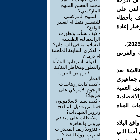
أن الأزمة
محمد الحسن المنهج
تُبنى على
الماركسي؟
-
المنهج الماركسي
ف بأخطاء
للتفسير فقط ام لتغيير
يار إعادة
الواقع؟
-
كيف نشأت وتطورت
الرأسمالية الطفيلية
الاسلاموية في السودان؟
-
الذكرى السابعة الملحمة
ة والفرص
ام درمان
-
الدولة السودانية النشأة
والتطور ومخاطر التفكك
ناقشة بعد
-
١٠٠٠ يوم من الحرب
الدمار
لب اوسع نهوض جماهيري
-
كيف كانت إرهاصات
ق التنمية
الهجوم الأمريكي على
فنزويلا؟
لاقتصادية
-
كيف يعيد الاسلامويون
ات المياه
فشلهم بتعديل المناهج
وتزوير الشهادات؟
.
-
ملاحظات على ميثاقي
قع البلاد
نيروبي والقاهرة.
-
فنزويلا زيف المخدرات
آسيا التي
ام نهب ثروة النفط؟