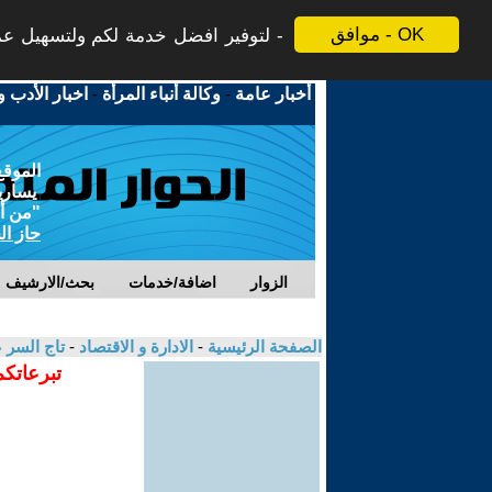
موافق - OK
لتوفير افضل خدمة لكم ولتسهيل عملي
أخبار عامة
-
وكالة أنباء المرأة
-
اخبار الأدب و
الموقع
يسارية
"من أج
حاز ال
الزوار
اضافة/خدمات
بحث/الارشيف
الصفحة الرئيسية
-
الادارة و الاقتصاد
-
تاج السر 
تبرعاتكم