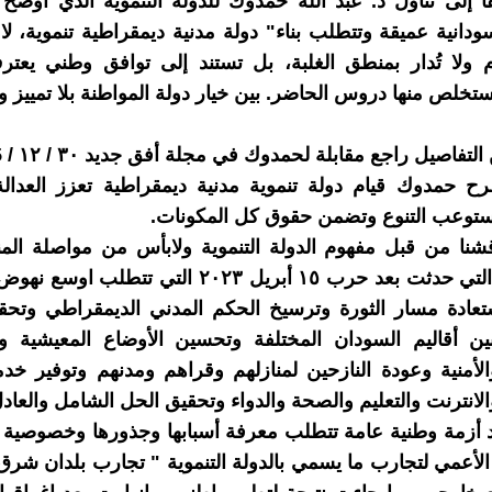
ا إلى تناول د. عبد الله حمدوك للدولة التنموية الذي اوضح 
ودانية عميقة وتتطلب بناء" دولة مدنية ديمقراطية تنموية، لا 
 ولا تُدار بمنطق الغلبة، بل تستند إلى توافق وطني يعتر
تخلص منها دروس الحاضر. بين خيار دولة المواطنة بلا تمييز وخ
تفاصيل راجع مقابلة لحمدوك في مجلة أفق جديد ٣٠ / ١٢ / 2025).
ح حمدوك قيام دولة تنموية مدنية ديمقراطية تعزز العدال
ستوعب التنوع وتضمن حقوق كل المكونات.
قشنا من قبل مفهوم الدولة التنموية ولابأس من مواصلة الم
المتغيرات التي حدثت بعد حرب ١٥ أبريل ٢٠٢٣ التي تتط
تعادة مسار الثورة وترسيخ الحكم المدني الديمقراطي وتحقي
بين أقاليم السودان المختلفة وتحسين الأوضاع المعيشية وا
لأمنية وعودة النازحين لمنازلهم وقراهم ومدنهم وتوفير خدم
الانترنت والتعليم والصحة والدواء وتحقيق الحل الشامل والعادل
د أزمة وطنية عامة تتطلب معرفة أسبابها وجذورها وخصوصية وا
الأعمي لتجارب ما يسمي بالدولة التنموية " تجارب بلدان شرق 