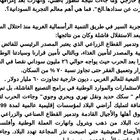
خارجي وما جاءت نتيجة لتطور باطني، وانهارت بعد إغراقها
 عن سدادها.الخ". فما هي أهم معالم التجربة السودانية؟.
ربة السير في طريق التنمية الرأسمالية الغربية منذ احتلال ال
وتدمير القطاع الزراعي الذي يعتبر المصدر الرئيسي للفائض 
مية والمصدر لتأمين الغذاء، وبالتالي تأمين قرارنا وسيادتنا الوطن
لحرب حيث يواجه حوالي ٢٦ مليون سوداني نقصا في الغذاء.
عميق الفقر حتى تجاوز نسبة ٧٠ % من السكان.
عية للعالم الغربي ، ديون خارجية تجاوزت ٦٠ مليار دولار .
لاستثمارات والموارد الوطنية في برامج التصنيع الفاشلة، بل تم
عام " سكك حديد ونقل نهري وبحري وجوي" وجاءت الحرب لت
ال
ق أهلها والأجيال القادمة وتدمير القطاع الصناعي والزراعي 
ت البلاد من ذهب وبترول وانهارت العملة الوطنية وأفلست
أوضاع المعيشية حتي اصبحت نذر المجاعة تهدد البلاد. وجا