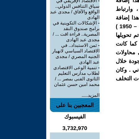
ذا إضافة
-
الاقتصاد الإفريقي في
سياق التنافس الدولي..
 وارتباط
الواقع والآفاق / مجدى عبد
هذا إضافة
الهادى
-
الإشكالات التكوينية في
لتصدير الفائض الاقتصادي للخارج ، فعلى سبيل المثال في الفترة ( 1947 – 1950 )
برامج صندوق النقد
المصرية.. قراءة اقت ... /
نية إسترليني تم تحويلها
مجدى عبد الهادى
 كما كانت
-
ثمن الاستبداد.. في
الاقتصاد السياسي لانهيار
أي محاولات
الجنيه المصري / مجدى
جودة خلال
عبد الهادى
-
تنمية الوعى الاقتصادى
ني . وكان
لطلاب مدارس التعليم
ت التخلف
الثانوى الفنى بمصر ... /
محمد امين حسن عثمان
المزيد.....
المعجبين بنا على
الفيسبوك
3,732,970