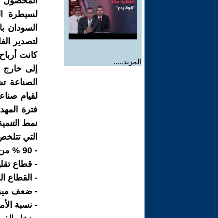
المحصول ا
لسيطرة ال
السودان با
المزيد.....
إلى خارج ا
لقيام صناع
فترة المهد
نمط التنم
التي تتلخص 
- 90 % من السكان كانوا يعيشون في القطاع التقليدي ( المعيشي ) .
- قطاع تقليدي يساهم ب,6
- القطاع الزراعي يساه
- ضعف ميزانية
- نسبة الأمية حسب إ