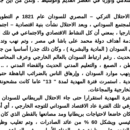
إسلامي وأوربا في العصر القديم والوسيط . ولكن من أين ج
لقد قطع الاحتلال التركي – المصري ل
لمجتمع السوداني ، وبعد الاحتلال نشأت بنية اقتصادية – اجتما
رجيا ، بمعني أن كل النشاط الاقتصادي والاجتماعي في تلك ا
مة أهداف دولة محمد على باشا في مصر ، وتم نهب وتدم
 السودان ( المادية والبشرية ) ، وكان ذلك جذرا أساسيا من 
حديث . رغم ارتباط السودان بالعالم الخارجي وعرف المحاصي
ن ، الصمغ ، والتعليم المدني الحديث والقضاء المدني ، .. 
نهب موارد السودان ، وإرهاق الناس بالضرائب الباهظة حت
الثورة المهدية . استمرت فترة المهدية لمدة " 13" ع
لخارجية والمجاعات.
 ، وفي تلك الفترة عاد الاقتصاد السوداني للتوجه الخارجي ، أي أ
ان خاضعا لاحتياجات بريطانيا ومد مصانعها بالقطن الذي كا
النقدي الرئيسي ويشكل 60 % من عائد الصادرات ، وتم تغليب