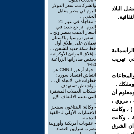
والشركات.. سعر الدولار
شل البلاد
اليوم في مصر مقابل
الجني ...
قافية.
-
مفاجأة في عيار 21
اليوم.. تراجع جديد في
أسعار الذهب بمصر وتح ...
-
سفير: روسيا وباكستان
تعملان على إطلاق أول
خط سكة حديد للشحن ...
لرأسمالية
-
إغلاق الموانئ الأوكرانية
في تهريب
يخفض صادراتها الزراعية
50%
-
جهاد أزعور لـCNN عن
انتعاش اقتصاد سوريا:
المجاعات
خطوات في الاتجاه ال ...
ومفكك .
-
واشنطن تستهدف
شبكات العملات المشفرة
ومعلوم أن
التي تدعم الالتفاف الإير
 ، مروي ،
...
-
وكالة: البنتاغون سينجز
 ) ، وكانت
الاختبارات الأولى لـ -القبة
 ، وكانت
الذهبية- ...
-
عقوبات أمريكية وأوروبية
ان الشرق
تضرب شرايين اقتصاد
الحرب الروسي