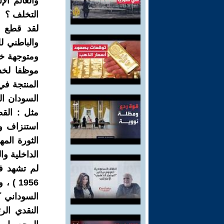
والعالم ال
التخلف ؟
والباطني ل
ومتوجهة خا
موظفا لخد
المنتجة في
السودان ال
مثل : القط
استنزاف و
الداخلية وا
1956 )
السوداني ك