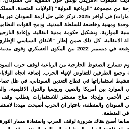
يث المبعوث الأمريكي بولس حول التسوية في السودان، ا
حة من مجموعة "الرباعية الدولية" (الولايات المتحدة، المملكة
النرويج، الإمارات) في أواخر 2025، تركز على حل أزمة السودان
دة ومهنية وخاضعة للسلطة المدنية، ودمج القوات النظامية
منية الموازية، وتشكيل حكومة مدنية انتقالية، وإعادة النازحي
الة الانتقالية، كل ذلك ضمن إطار "الاتفاق السياسي الإطار
الذي تم توقيعه في ديسمبر 2022 بين المكون العسكري وقوى
م تتسارع الضغوط الخارجية من الرباعية لوقف حرب السودان
نة وجمع الطرفين للتفاوض لإنهاء الحرب. إضافة اتجاه الولايا
لتنشيط استثماراتها في قطاع التعدين السوداني، في ظل تصا
 الموارد بين أمريكا والصين وروسيا والدول الاقليمية، وا
ر الأحمر، وإيجاد مناخ مستقر للاستثمارات يتطلب وقف
ي السودان والمنطقة، باعتبار ان الحرب أصبحت مهددا لاستق
في المنطقة.
سابقا أصبح هناك ضرورة لوقف الحرب واستعادة مسار الثورة ‘