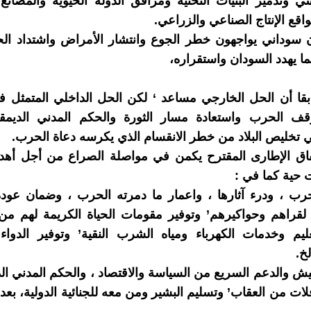
وتدمير البنيات التحتية ومرافق الدولة الحيوية والمصانع
اقع الإنتاج الصناعي والزراعي.
ليون سوداني يواجهون خطر الجوع وانتشار الأمراض واشتداد ا
ما يهدد السودان واستقراره،
قا أن الحل الخارجي مساعد ‘ لكن الحل الداخلي المتمثل ف
قف الحرب واستعادة مسار الثورة والحكم المدني الديم
 تخليص البلاد من خطر الانقسام الذي يكرسه دعاة الحرب.
تفاق الإطارى المقترح يكمن في مواصلة الصراع من أجل أهد
ت حية كما في :
ب ، ودرء آثارها ، واعمار ما دمرته الحرب ، وضمان عودة 
 لقراهم وحواكيرهم’ وتوفير مقومات الحياة الكريمة لهم م
يم وخدمات الكهرباء ومياه الشرب النقية’ وتوفير الدواء
خ.
ش والدعم السريع من السياسة والاقتصاد ، والحكم المدني ا
لات من العقاب’ وتسليم البشير ومن معه للجنائية الدولية، بعد 