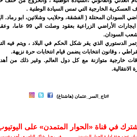
ام العدلي والقانوني ،السيادة الوطنية ، والخروج من حلف 
ف العسكرية الخارجية التي تمس السيادة الوطنية .
ضي السودان المحتلة ( الفشقة، وحلايب وشلاتين، ابو رماد. الخ
النظر في ايجارات الأراضي الزراعية بعقو
شعب السودان.
ؤتمر الدستوري الذي يقر شكل الحكم في البلاد ، ويتم فيه ال
راطي ، وقانون انتخابات يضمن قيام انتخابات حرة نزيهة.
قات خارجية متوازنة مع كل دول العالم. وغير ذلك من أهدا
 الانتقالية.
#تاج_السر_عثمان (هاشتاغ)
شترك في قناة «الحوار المتمدن» على اليوتيوب
ز، عضو هيئة إدارة الحوار المتمدن
في رحيل شاكر الناصري، أحد مؤسسي 