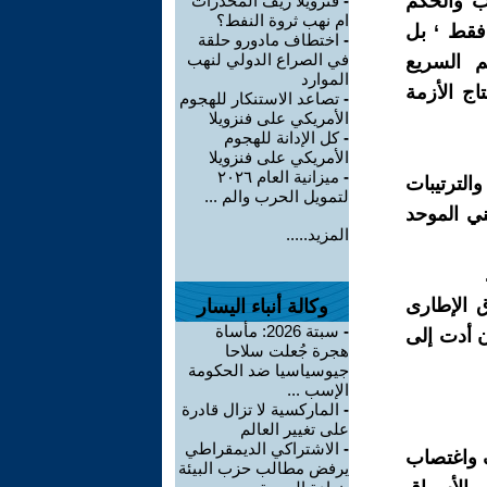
رب والحكم
-
فنزويلا زيف المخدرات
ام نهب ثروة النفط؟
فقط ‘ بل
-
اختطاف مادورو حلقة
في الصراع الدولي لنهب
م السريع
الموارد
اج الأزمة
-
تصاعد الاستنكار للهجوم
الأمريكي على فنزويلا
-
كل الإدانة للهجوم
الأمريكي على فنزويلا
-
ميزانية العام ٢٠٢٦
لترتيبات
لتمويل الحرب والم ...
ي الموحد
المزيد.....
ق الإطارى
وكالة أنباء اليسار
-
سبتة 2026: مأساة
رحاها الآن أدت إلى
هجرة جُعلت سلاحا
جيوسياسيا ضد الحكومة
الإسب ...
-
الماركسية لا تزال قادرة
على تغيير العالم
-
الاشتراكي الديمقراطي
 واغتصاب
يرفض مطالب حزب البيئة