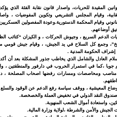
وانين المقيدة للحريات، واصدار قانون نقابة الفئة الذي يؤكد 
قابية، وقيام المجلس التشريعي وتكوين المفوضيات ، واصلا
قانوني وقيام المحكمة الدستورية.وعودة المفصولين العسكريين 
يق أوضاعهم.
ت الدعم السريع ، وجيوش الحركات ، و الكيزان “كتائب الظ
لخ”، وجمع كل السلاح في يد الجيش، ، وقيام جيش قومي م
شراف الحكومة المدنية .
لام العادل والشامل الذي يخاطب جذور المشكلة بعد أن أكد
جوبا ،كما في استمرار الحروب في دارفور والمنطقتين ، وا
ناصب ومحاصصات ومسارات رفضها اصحاب المصلحة ، دون
اطقهم.
ضاع المعيشية ، ووقف سياسة رفع الدعم عن الوقود والسلع 
ندوق النقد الدولي في تخفيض العملة والخصخصة.
كين، واستعادة أموال الشعب المنهوبة.
لجيش والأمن والشرطة ،لولاية وزارة المالية.