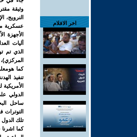
جاء في حد
وثيقة مقتر
اخر الافلام
عسكرية موح
الأجهزة الأ
آليات العد
المركزي)،
كما هومعلو
تنفيذ الهد
الأمريكية 
الدولي علي
ساحل البح
التوترات ف
تلك الدول 
كما اشرنا 