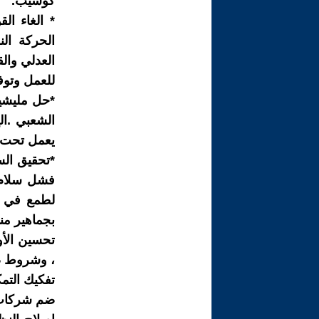
كوشيب.
* الغاء الق
الحركة الن
العدلي وال
للعمل وتوف
*حل مليشيا
الشعبي .ا
يعمل تحت إ
*تحقيق الس
فشل سلام 
لطمع في م
بجماهير من
تحسين الأو
، وشروط ص
تفكيك التم
ضم شركات ا