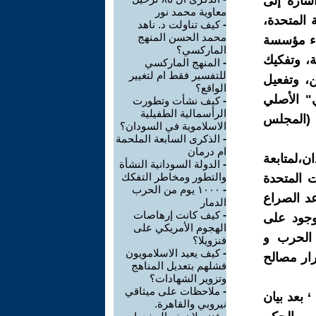
شارة إلى
معاوية محمد نور
 المتحدة،
-
كيف تناولت د. ناهد
محمد الحسن المنهج
 عبر بناء مؤسسة
الماركسي؟
، وتفكيك
-
المنهج الماركسي
للتفسير فقط ام لتغيير
ن، وتفعيل
الواقع؟
ي" الأصلي
-
كيف نشأت وتطورت
الرأسمالية الطفيلية
 مدنية (المجلس
الاسلاموية في السودان؟
-
الذكرى السابعة الملحمة
ام درمان
،لمتابعة
-
الدولة السودانية النشأة
والتطور ومخاطر التفكك
ت المتحدة
-
١٠٠٠ يوم من الحرب
عد الصراع
الدمار
-
كيف كانت إرهاصات
لوجود على
الهجوم الأمريكي على
 الحرب و
فنزويلا؟
-
كيف يعيد الاسلامويون
رار مصالح
فشلهم بتعديل المناهج
وتزوير الشهادات؟
-
ملاحظات على ميثاقي
 بعد بيان
نيروبي والقاهرة.