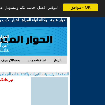
موافق - OK
لتوفير افضل خدمة لكم ولتسهيل عملي
أخبار عامة
-
وكالة أنباء المرأة
-
اخبار الأدب و
الموقع
يسارية
"من أج
حاز ال
الزوار
اضافة/خدمات
بحث/الارشيف
الصفحة الرئيسية
-
الثورات والانتفاضات الجماهي
تبرعاتكم