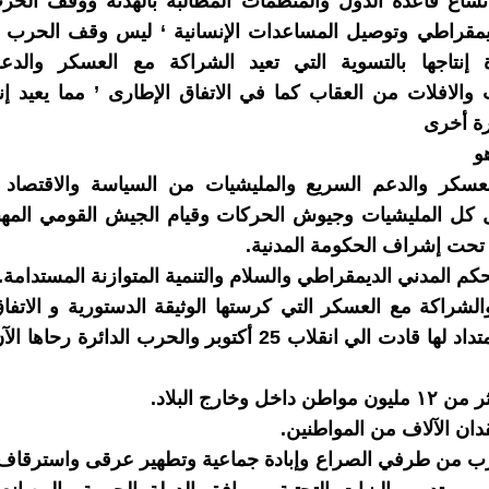
اتساع قاعدة الدول والمنظمات المطالبة بالهدنة ووقف الح
ديمقراطي وتوصيل المساعدات الإنسانية ‘ ليس وقف الحرب 
 إنتاجها بالتسوية التي تعيد الشراكة مع العسكر والدع
 والافلات من العقاب كما في الاتفاق الإطارى ’ مما يعيد إنت
ة أخرى
و
عسكر والدعم السريع والمليشيات من السياسة والاقتصاد وا
ل كل المليشيات وجيوش الحركات وقيام الجيش القومي المهن
تحت إشراف الحكومة المدنية.
كم المدني الديمقراطي والسلام والتنمية المتوازنة المستدامة.
الشراكة مع العسكر التي كرستها الوثيقة الدستورية و الاتفا
الذي جاء امتداد لها قادت الي انقلاب 25 أكتوبر والحرب الدائرة 
داخل وخارج البلاد.
دان الآلاف من المواطنين.
رب من طرفي الصراع وإبادة جماعية وتطهير عرقى واسترقاف