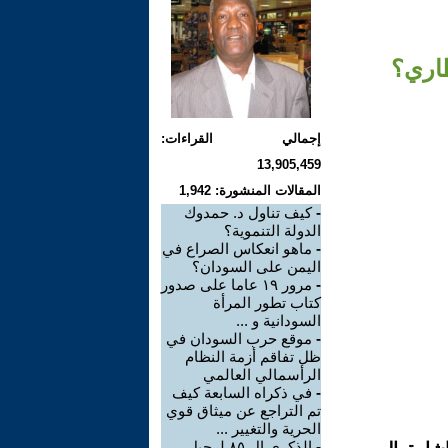
طاري؟
إجمالي القراءات:
13,905,459
المقالات المنشورة: 1,942
-
كيف تناول د. حمدوك
الدولة التنموية؟
-
ماهو انعكاس الصراع في
اليمن على السودان؟
-
مرور ١٩ عاما على صدور
كتاب تطور المرأة
السودانية و ...
-
موقع حرب السودان في
ظل تفاقم أزمة النظام
الرأسمالي العالمي
-
في ذكراه السابعة كيف
تم التراجع عن ميثاق قوي
الحرية والتغيير ...
-
الذكرى ال ٨٥ لرحيل