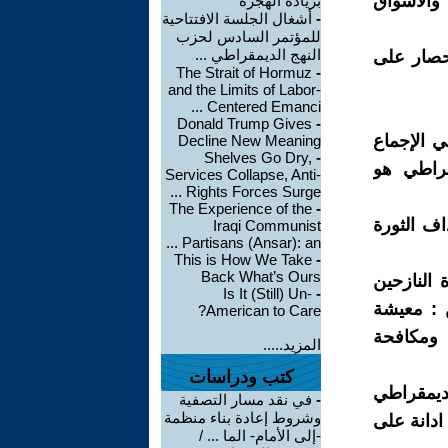
 والأسواق
بزيادة الهجرة
-
أشغال الجلسة الافتتاحية
للمؤتمر السادس لحزب
النهج الديمقراطي ...
لحصار على
The Strait of Hormuz
-
and the Limits of Labor-
Centered Emanci ...
Donald Trump Gives
-
ي الإجماع
Decline New Meaning
Shelves Go Dry,
-
قراطي هو
Services Collapse, Anti-
Rights Forces Surge ...
The Experience of the
-
اف الثورة
Iraqi Communist
Partisans (Ansar): an ...
This is How We Take
-
Back What’s Ours
النازحين
Is It (Still) Un-
-
ن : معيشة
American to Care?
 ومكافحة
المزيد.....
كتب ودراسات
لديمقراطي
-
في نقد مسار التصفية
وشروط إعادة بناء منظمة
ادانة على
-إلى الأمام- الما ... /