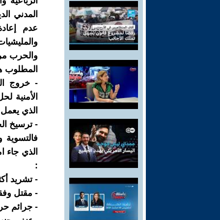
الرباعية و
المدني ال
عدم إعادة
والمليشيات
والحرب مر
المطلوب ه
- خروج ال
الأمنية لح
الذي يعمل 
- ترسيخ الح
فالتسوية و
:
- تشريد أكثر من ١٢ مليون مواطن 
- مقتل وفق
- جرائم ح