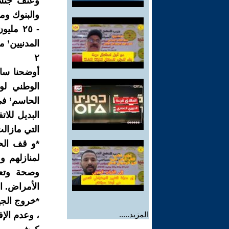
وعنف جنسي 
والبنوك ومو
- ٢٥ م
المدنيين’ م
٢
أوضحنا ساب
الوطني لو
الحاسم’ في
البديل للا
التي مازال
*و قف الحر
لمنازلهم و
وصحة وتعل
الأمراض. ال
*خروج الجي
المزيد.....
، وعدم الإف