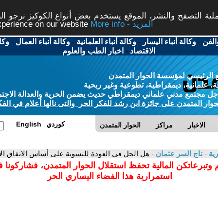
ة التصفح والنشر، الموقع يستخدم بعض أنواع الكوكيز نرجو النق
More info - المزيد
experience on our website
الفن
-
وكالة أنباء اليسار
-
وكالة أنباء العلمانية
-
وكالة أنباء العمال
-
وكا
الاقتصاد
-
اخبار الطب والعلوم
 الرئيسي لمؤسسة الحوار المتمدن
، علمانية، ديمقراطية، تطوعية وغير ربحية
ل مجتمع مدني علماني ديمقراطي حديث يضمن الحرية والعدالة الاجتم
حوار المتمدن على جائزة ابن رشد للفكر الحر والتى نالها أعلام في الفك
كوردي
English
الاخبار
مراكز
الحوار المتمدن
رية
-
تاج السر عثمان
- هل الحل في العودة للتسوية على أساس الاتفاق ال
 وتبرعاتكن المالية تحفظ استقلال الحوار المتمدن، فشاركونا 
استمرارية هذا الفضاء اليساري الحر