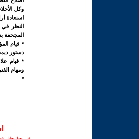
اصلاح النظ
وكل الأحلا
استعادة أرا
المجحفة ب
* قيام الم
دستور ديمق
* قيام علا
ومهام الفترة
*
ا‫
في رحيل جليل شهبا