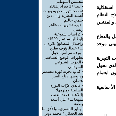
محسين الشهباني
-
ليبيا 17 فبراير 2011
استقلالية
تحققت ثورة جذرية وبينت
ح النظام
أهمية النظرية وا ... / بن
حلمي حاليم
والمدنيين
-
ثورة تشرين / مظاهر
ريسان
-
كراسات شيوعية
ل والدفاع
(إيطاليا،سبتمبر 1920:
هني موحد
وإحتلال المصانع) دائرة ل
... / عبدالرؤوف بطيخ
-
ورقة سياسية حول
تطورات الوضع السياسي
ت التجربة
/ الحزب الشيوعي
لذي تحول
السوداني
-
كتاب تجربة ثورة ديسمبر
 اهتمام
ودروسها / تاج السر
عثمان
-
غاندي عرّاب الثورة
الأ ساسية
السلمية وملهمها:
(اللاعنف) ضد العنف
منهجا ... / علي أسعد
وطفة
-
يناير المصري.. والأفق ما
بعد الحداثي / محمد دوير