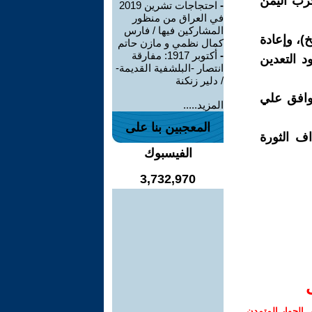
حرب اليمن
-
احتجاجات تشرين 2019
في العراق من منظور
المشاركين فيها / فارس
)، وإعادة
كمال نظمي و مازن حاتم
-
أكتوبر 1917: مفارقة
د وصلت الي 99 عاما، وعقود التعدين
انتصار -البلشفية القديمة-
/ دلير زنكنة
توافق علي
المزيد.....
المعجبين بنا على
ف الثورة
الفيسبوك
3,732,970
الحوار المتمدن