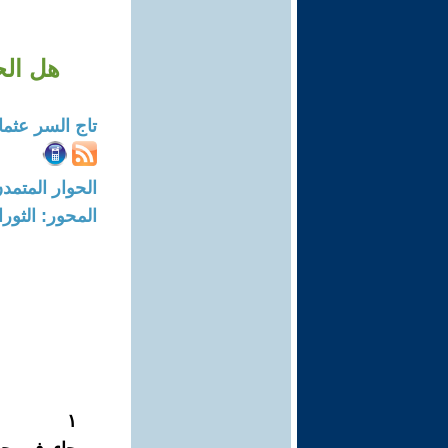
هل الح
تاج السر عثما
الحوار المتمدن-العدد: 8595 - 26
المحور: الثور
١