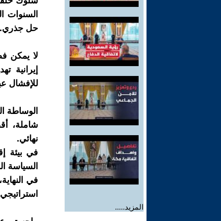
سلوك حلفائه
السنوات الم
حل جذري.
لا يمكن ف
إيرانية ت
للإفشال عب
الوساطة ال
شاملة، أق
نهائي.
في بيئة إق
السياسة الو
في النهاية،
استراتيجي
المزيد.....