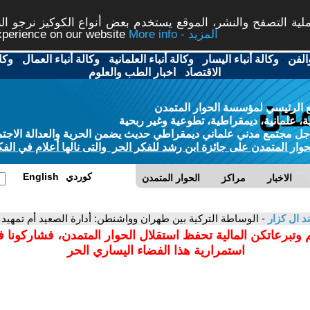
ة التصفح والنشر، الموقع يستخدم بعض أنواع الكوكيز نرجو النق
More info - المزيد
experience on our website
الفن
-
وكالة أنباء اليسار
-
وكالة أنباء العلمانية
-
وكالة أنباء العمال
-
وكا
الاقتصاد
-
اخبار الطب والعلوم
 الرئيسي لمؤسسة الحوار المتمدن
، علمانية، ديمقراطية، تطوعية وغير ربحية
ل مجتمع مدني علماني ديمقراطي حديث يضمن الحرية والعدالة الاجتم
حوار المتمدن على جائزة ابن رشد للفكر الحر والتى نالها أعلام في الفك
كوردي
English
الاخبار
مراكز
الحوار المتمدن
د ال كزار
- الوساطة التركية بين طهران وواشنطن: أدارة الصعيد أم تمهيد
 وتبرعاتكن المالية تحفظ استقلال الحوار المتمدن، فشاركونا 
استمرارية هذا الفضاء اليساري الحر