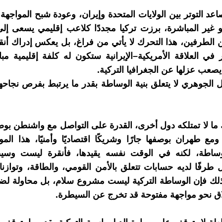
د التوتر بين الولايات المتحدة وإيران، وعودة شبح المواجهة
و غير المباشرة، برزت تركيا مجددًا كلاعب إقليمي يسعى إلى
 الطرفين، هذا التحرك لا يأتي من فراغ، بل يعكس إدراك أنق
 في العلاقة الأمريكية–الإيرانية ستكون له كلفة إقليمية مباش
 يصعب عزلها عن الجغرافيا التركية.
 الجوهري لا يتعلق بنية الوساطة بقدر ما يرتبط بفرص نجاحه
ك ما لا تمتلكه دول أخرى، القدرة على التواصل مع واشنطن بوص
ومع طهران بوصفها جارًا وشريكًا اقتصاديًا وأمنيًا، هذا المو
ساطة، لكنه في الوقت نفسه يقيدها، فأنقرة ليست وسيطًا
ل طرفًا لديه حسابات تتعلق بالأمن القومي، والطاقة، وتواز
لك فإن الوساطة التركية ليست مشروع سلام، بل محاولة لضب
لاق نحو مواجهة مفتوحة قد تخرج عن السيطرة.