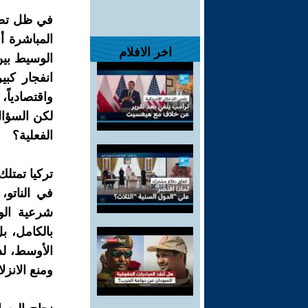
في ظل تصاع
المباشرة أ
اخر الافلام
الوسيط بين
انفجار كبير
واقتصادياً،
لكن السؤال
الفعلية؟
تركيا تمتل
في الناتو، 
شرعية الو
بالكامل، ب
الأوسط، لذ
ومنع الانز