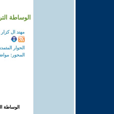
الوساطة التر
مهند ال كزار
الحوار المتمدن-العدد: 8604 - 26
المحور: مواض
الوساطة ال