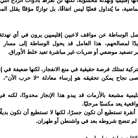
ا إقليميًا وتهدئة محسوبة، لكنها لن تفرط بأدوات الردع التي ب
اضية، ما يُتداول فعليًا ليس اتفاقًا، بل توازنًا مؤقتًا يقلل ا
صل الوساطة عن مواقف لاعبين إقليميين يرون في أي تهدئة 
هديدًا لمصالحهم، هذا العامل قد يحول الوساطة إلى مسار
ر تصعيد موضعي أو ضربات غير مباشرة تعيد خلط الأوراق.
تركية تمتلك فرصة حقيقية في منع الانفجار، لكنها ضعيفة في إن
صى نجاح يمكن تحقيقه هو إرساء معادلة “لا حرب الآن”،
ليمية مشبعة بالأزمات قد يبدو هذا الإنجاز محدودًا، لكنه 
اقعية يعد مكسبًا مرحليًا.
 أنقرة تستطيع أن تكون جسرًا، لكنها لا تستطيع أن تكون بديلً
 لم تنضج شروطه بعد في واشنطن أو طهران.