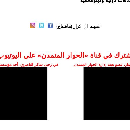
اقات دولية ودبلوماسية
#مهند_ال_كزار (هاشتاغ)
شترك في قناة «الحوار المتمدن» على اليوتيوب
ز، عضو هيئة إدارة الحوار المتمدن
في رحيل شاكر الناصري، أحد مؤسسي 