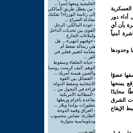
الخليجية ومعها إسرا ...
 العسكرية
-
من يعطل طريق المالكي
إلى رئاسة الوزراء؟ تفكيك
 أداء دور
معادلة الصراع ...
رة بأن أي
-
عودة المالكي: الرجل
القوى بين تحديات الداخل
رة أمنياً
واملاءات الخارج
-
«وقتهم انتهى»… هل
هي رسالة ضغط أم
ا وحدودها
مقدّمة لتغيير فعلي في
العر ...
-
خيانة الحلفاء وسقوط
الوهم :كيف كرست روسيا
والصين هيمنة أمريك ...
فها عضوًا
-
الفصائل بين القوة
قع يمنحها
الانتخابية وضغط الدولة:
قراءة في التحول من ...
 محايدًا
-
المطالبة الأمريكية
نات الشرق
بقاعدة باغرام وربطها
بتطورات بولندا وبلار ...
ط الإيقاع
-
العراق وقمة الدوحة
الطارئة: تضامن محسوب
ودبلوماسية متوازنة
المزيد.....