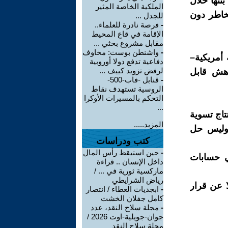
نتها خلال
الملكية الخاصة المثير
لمخاطر دون
للجدل ...
-
فرصة نادرة للعلماء..
الإقامة في قاع المحيط
مقابل مشروع بحثي ...
-
واشنطن بوست: مخاوف
أمريكية–
دفاعية تدفع دولا أوروبية
لرفض تزويد كييف ...
 هش قابل
-
قنابل -فاب-500-
الروسية تستهدف نقاط
التحكم بالمسيرات الأوكرا
...
تاج تسوية
المزيد.....
 وليس حل
كتب ودراسات
-
حين استيقظ رأس المال
في حسابات
داخل الإنسان .. قراءة
ماركسية ثورية في ... /
رياض الشرايطي
ا عن قرار
-
ابجديات العطاء / انتصار
كامل جفلان الخشت
-
مجلة سلاح النقد، عدد
جوان-جويلية-اوت 2026 /
مجلة سلاح النقد