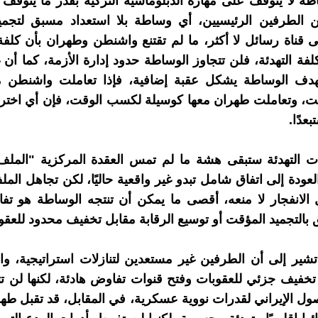
طة لا يتوقف على مهارة الدبلوماسية التركية بقدر ما يتوقف
الطرفين الرئيسيين، أي وساطة بلا استعداد مسبق لتجميد
 قناة رسائل لا أكثر، ما لم تقتنع واشنطن وطهران بأن كلفة
فة التهدئة، فلن تتجاوز الوساطة حدود إدارة الأزمة، كما أن 
دف الوساطة يشكل عقبة إضافية، فإذا تعاملت واشنطن مع
قت، وتعاملت طهران معها كوسيلة لكسب الوقت، فإن أي اختر
عدًا.
ت التهدئة ستبقى هشة ما لم تمس العقدة المركزية "الملف 
عودة إلى اتفاق شامل تبدو غير واقعية حاليًا، لكن تجاهل المل
 الانفجار لا منعه، أقصى ما يمكن أن تنتجه الوساطة هو تف
ق بالتجميد المؤقت أو توسيع الرقابة مقابل تخفيف محدود للعقو
شير إلى أن الطرفين غير مستعدين لتنازلات استراتيجية، و
خفيف جزئي للعقوبات وفتح قنوات تفاوض هادئة، لكنها لن ت
ول الإيراني لقدرات نووية عسكرية، في المقابل، قد تقبل ط