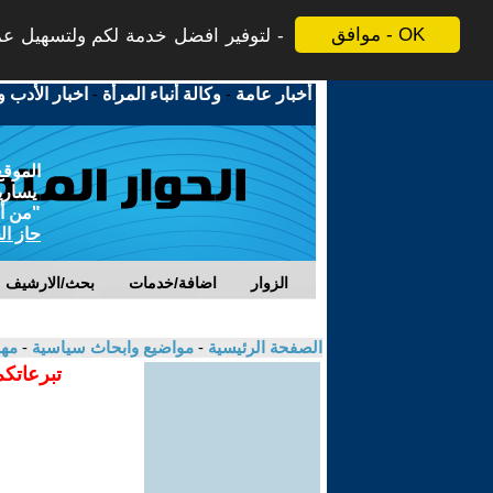
موافق - OK
لتوفير افضل خدمة لكم ولتسهيل عملي
أخبار عامة
-
وكالة أنباء المرأة
-
اخبار الأدب و
الموقع
يسارية
"من أج
حاز ال
الزوار
اضافة/خدمات
بحث/الارشيف
الصفحة الرئيسية
-
مواضيع وابحاث سياسية
-
مهن
تبرعاتكم