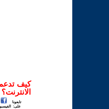
كيف تدعم-
الانترنت؟
تابعونا
على:
الفيسب