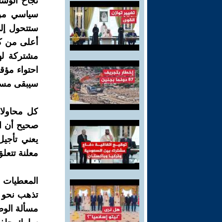
نجاح الوسا
سياسي من 
ستتحول إلى
أعلى من كل
مشتركة له
احتواء مؤ
سيبقى مستب
كل محاولا
صحيح أن ال
يعني تأجيل
معلنة تتعل
المعطيات ت
تذهب نحو ت
مسألة الوص