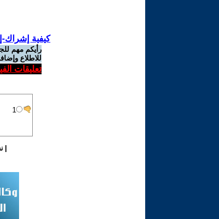
كيفية إشراك-إ
رأيكم مهم للج
للاطلاع وإضافة
تعليقات الف
|
ن