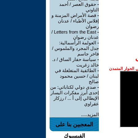
-
حقوق العصر / أحمد
التاوتي
-
قصة الأمراض المزمنة و
إفلاس الأطباء / عدنان
رضوان
Letters from the East /
-
عدنان رضوان
-
العولمة الرأسمالية:
جدل المجرد والملموس /
فاخر جاسم
-
سياسة حفار الساق / د.
خالد زغريت
الحوار المتمدن
-
الطائفية المتغلغلة في
لبنان / حسين محمود
صالح
-
صدى دولي لكتاباتي: من
إحدى أبرز مفكرات اليسار
الإيطالي إلى أ ... / رزكار
عقراوي
المزيد.....
المعجبين بنا على
الفيسبوك