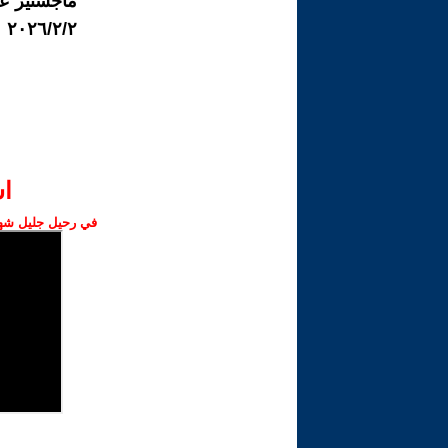
ماجستير عل
٢٠٢٦/٢/٢
ا‫
في رحيل جليل شهبا