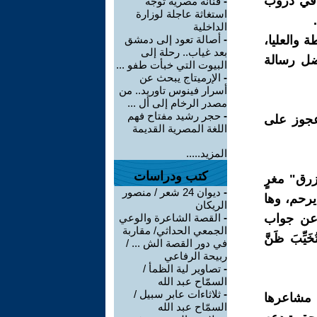
 في دروب
-
فنانة مصرية توجّه
استغاثة عاجلة لوزارة
الداخلية
ة والعليا،
-
أصالة تعود إلى دمشق
بعد غياب.. رحلة إلى
ضل رسالة
البيوت التي خبأت طفو ...
-
الإرميتاج يبحث عن
أسرار فينوس تاوريد.. من
مصدر الرخام إلى أل ...
-
حجر رشيد مفتاح فهم
عجوز على
اللغة المصرية القديمة
المزيد.....
كتب ودراسات
رق" مغرٍ
-
ديوان 24 شعر / منصور
يرحم، وها
الريكان
 عن جواب
-
القصة الشاعرة والوعي
الجمعي الحداثي/ مقاربة
ِبَ ظَنَّ
في دور القصة الش ... /
ربيحة الرفاعي
-
تصاوير لية الظمأ /
السمّاح عبد الله
-
ثلاثاءات عابر سبيل /
 مشاعرها
السمّاح عبد الله