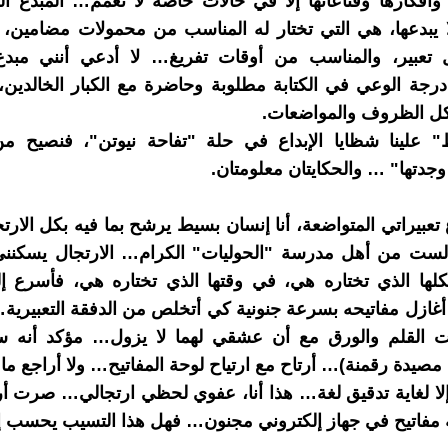
ا وأفكارها وقناعاتها إلا في حالات خاصة لا تعمم… المبدع ا
ا يبدعها، هي التي تختار له المناسب من محمولات مضامين،
تعبير، والمناسب من أوقات تفريغ… لا أدعي أنني مب
رجة الوعي في الكتابة مطلوبة وحاضرة مع الكبار الخالدين
كل الظروف والمواضعات.
 علينا شظايا الإبداع في حلة "تفاحة نيوتن"، فنصيح من 
جدتها" … والحكايتان معلومتان.
عبيراتي المتواضعة، أنا إنسان بسيط يرشح بما فيه بكل الارت
لست من أهل مدرسة "الحوليات" الكرام… الارتجال يسكنني
كلها الذي تختاره هي، في وقتها الذي تختاره هي، فأسرع إ
 أغازل مفاتيحه بسرعة جنونية كي أتخلص من الدفقة التعبيرية…
القلم والورق مع أن عشقي لهما لا يزول… مؤكد أنه 
صيدة رقمنة)… أرتاح مع ارتياح لوحة المفاتيح… ولا أراجع م
إلا لغاية تدقيق لغة… هذا أنا، عفوي لحظي ارتجالي… صرت 
مفاتيح في جهاز إلكتروني مجنون… فهل هذا التسيب يحسب إب