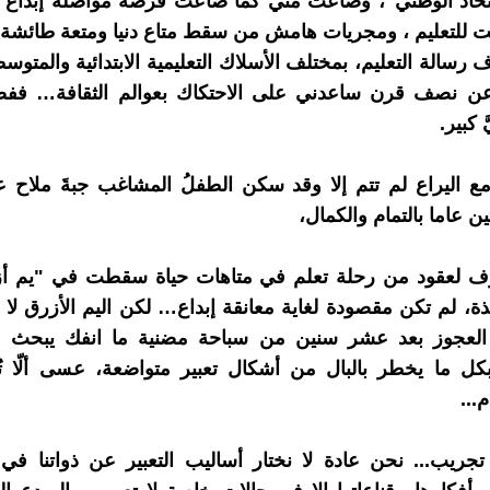
اتحاد الوطني"، وضاعت مني كما ضاعت فرصة مواصلة إبداع
 للتعليم ، ومجريات هامش من سقط متاع دنيا ومتعة طائشة.
رسالة التعليم، بمختلف الأسلاك التعليمية الابتدائية والمتوسط
عن نصف قرن ساعدني على الاحتكاك بعوالم الثقافة… فف
َ كبير.
ع اليراع لم تتم إلا وقد سكن الطفلُ المشاغب جبةَ ملاح 
عاما بالتمام والكمال،
 لعقود من رحلة تعلم في متاهات حياة سقطت في "يم أز
ذة، لم تكن مقصودة لغاية معانقة إبداع… لكن اليم الأزرق لا 
 العجوز بعد عشر سنين من سباحة مضنية ما انفك يبحث
 ما يخطر بالبال من أشكال تعبير متواضعة، عسى ألّا تُخَيّ
...
جريب... نحن عادة لا نختار أساليب التعبير عن ذواتنا في