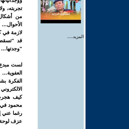
ووجدانياته
تجربته، ول
من أشكال 
الأحوال… د
لازمة في 
المزيد.....
قد "تسقط"
"وجدتها… و
لست مبدع ت
العفوية… 
الفكرة بش
الالكتروني
كيف هجرت 
محمود في م
رغما عني 
عزف لوحة 