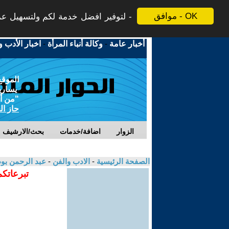
موافق - OK
لتوفير افضل خدمة لكم ولتسهيل عملي
أخبار عامة
-
وكالة أنباء المرأة
-
اخبار الأدب و
الموقع
يسارية
"من أج
حاز ال
الزوار
اضافة/خدمات
بحث/الارشيف
الصفحة الرئيسية
-
الادب والفن
-
عبد الرحمن ب
تبرعاتكم