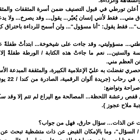
السفاهة والرداءة.
.. أعلن تورطي في قبول التصنيف ضمن أسرة المثقفات والمث
مني... فقط لأنني إنسان يُعبّر... يقول... وقد يصرخ... ولا يد
ف"... فقط يقول: "أنا مسؤول"... ولن أسمح للرداءة باختراق كي
رطتي... مسؤوليتي، وقد جاءت على شيخوخة... ابتدأتْ طفلةً 
 والستين... نعم ما جاءتْ هذه الكتابة / الورطة طفلةً إل
ن العظم مني.
صري تفضلت به عليّ الإعلامية الكبيرة، والمثقفة المبدعة الأس
صراحة وتواضع:
 قفص رعشة اللحظة... المصالحة مع اليراع لم تتم إلا وقد س
ةَ ملاح عجوز }.
ت عن الذات… سؤال حارق، فهل من جواب؟
/ السؤال"، وما بالإمكان القبض عن ذات متشظية تبحث عن ح