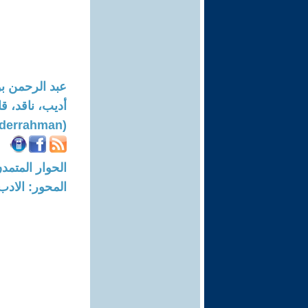
عبد الرحمن ب
أديب، ناقد، ق
(Boutaib Abderrahman)
الحوار المتمدن-العدد: 8622 - 26
المحور: الادب