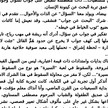
ق متشظيات… ذات متعطشة للقبض على جواب لسؤال وجود
مق تربة البحث عن كينونة الإنسان.
بيضاء، ويولد معنا "السؤال" عن الذات والأحوال… نتقدم في ال
رك "البحث عن جواب" فنشقى، وقد نعيش إما كائنات ع
ضيع "ثوب الخياط في خيطه".
تفكير في جواب عن سؤال، أدرك أنه ريشة في مهب رياح، تار
ها إلى كهف جواب لا يخرج عن حدود هَمِّ القائل "جئت لا
ارة – لحظة إشراق – تحملها إلى معبد صوفية حلاجية هاربة
…
اك بدايات وامتدادات ذات قيمة اعتبارية، ليس من السهل الق
شروخة، والسقوط في لعبة "السيرة" هو نوع من السقو
السيرة"… لكن، لا مفر من محاولة السقوط في هذا الشرك الا
أتذكر أول تجربة لي في الكتابة، كانت تجربة كتابة أول ق
بداية السبعينات من القرن الماضي، وأنا آنذاك معلم مؤقت، 
ل صديق الطفولة والشباب المرحوم مصطفى المسناوي، 
اعها بشكل غير جارٍ على مألوف أشكال تعبير قصصي، نشر