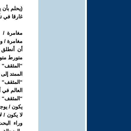
(يحلم بأن 
غارقا في 
مغامرة / 
مغامرة / و
أن أنطلق 
متورط متو
"المثقف" ع
الممتد إلى
"المثقف" ف
العالم في 
"المثقف" ، 
يكون / يوج
لا يكون / ل
وراء البح