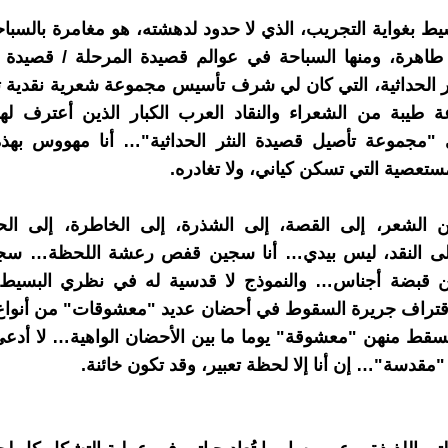
سيط بغواية التجريب، الذي لا حدود لدهشته، هو مغامرة بالسب
طاهرة، ومنها السباحة في عوالم قصيدة المرحلة / قصيدة
ر الحداثية، التي كان لي شرف تأسيس مجموعة شعرية نقدية ت
 طيبة من الشعراء والنقاد العرب الكبار الذين أعترف له
ي "مجموعة تأصيل قصيدة النثر الحداثية"… أنا مهووس بهذه
مستعصية التي تسكن كياني، ولا تغادره.
 الشعر، إلى القصة، إلى الشذرة، إلى الخاطرة، إلى الحك
ى النقد، ليس بيدي… أنا سجين قفص رعشة اللحظة… سج
 قبضة أجناس… والنموذج لا قدسية له في نظري البسيط، 
قتراف جريرة السقوط في أحضان عديد "معشوقات" من أنواع
قط منهن "معشوقة" يوما ما بين الأحضان الواهية… لا أدع
قدسة"… إن أنا إلا لحظة تعبير، وقد تكون خائنة.