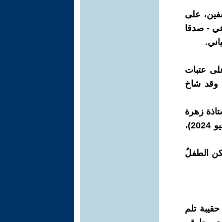
قفين، على
عي - صدقا
اني.
على عتبات
ا وقد شاخ
تاذة زهرة
منون ناصر، في رحاب (جريدة ألوان الرقمية، الصادرة من كندا / 22 يونيو 2024)،
كن الطفلُ
قيبة تلم