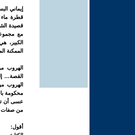
إيماني الب
قطرة ماء 
قصيدة النث
مع مجموعة
الكبير، ه
الممكنة ال
الهروب من
القصة… إل
الهروب من
محكومة با
عسى أن تس
من صفات "م
أقول: