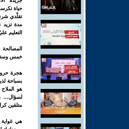
جريدة "ال
حياة تكرست
تقلّدي شرف 
مدة تزيد 
التعليم عليّ
المصالحة م
خمس وستين 
هجرة حروف
بسباحة لذي
هو الملاح
لسؤال… بكل
متلقين كرام
هي غواية ت