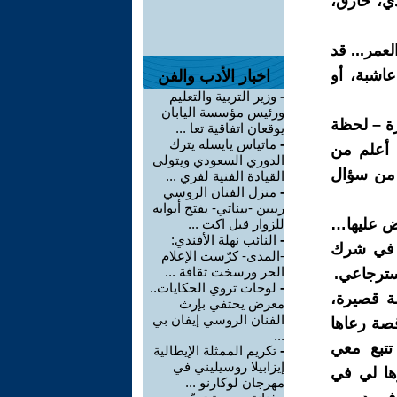
ي، حارق،
عمر... قد
اشبة، أو
اخبار الأدب والفن
-
وزير التربية والتعليم
ورئيس مؤسسة اليابان
ة – لحظة
يوقعان اتفاقية تعا ...
-
ماتياس يايسله يترك
 أعلم من
الدوري السعودي ويتولى
 من سؤال
القيادة الفنية لفري ...
-
منزل الفنان الروسي
ريبين -بيناتي- يفتح أبوابه
بض عليها…
للزوار قبل اكت ...
-
النائب نهلة الأفندي:
ط في شرك
-المدى- كرّست الإعلام
الحر ورسخت ثقافة ...
سترجاعي.
-
لوحات تروي الحكايات..
صة قصيرة،
معرض يحتفي بإرث
الفنان الروسي إيفان بي
قصة رعاها
...
تتبع معي
-
تكريم الممثلة الإيطالية
إيزابيلا روسيليني في
ها لي في
مهرجان لوكارنو ...