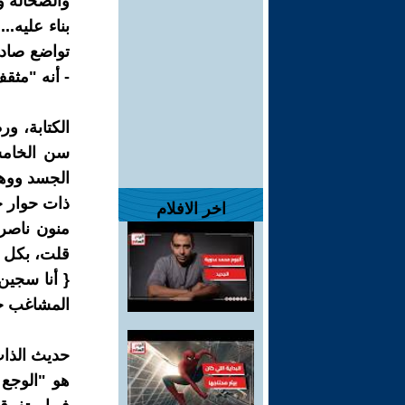
والضحالة و
بناء عليه.
تواضع صادق 
- أنه "مثق
الكتابة، و
سن الخامسة
الجسد ووه
ذات حوار ح
اخر الافلام
قلت، بكل 
{ أنا سجين
المشاغب جب
حديث الذا
هو "الوجع 