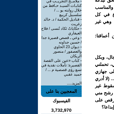
لحق تبدعه
-
ملامــح التجريــب في
كتابـات السيـد حـافظ من
 والمناسب
خلال روايته يو ... /
دع في كل
سلسبيل كريبع
-
قناديل الحكمة / د. خالد
، وهي غير
زغريت
-
حكاياتْ تَكاد تُنسى / فلاح
العيفاري
أعماقنا:
-
وعي ـ قصص قصيرة جدا
/ حسين جداونه
-
ديوان 23 الحاوي
والعصفور / منصور
الريكان
جال، وبكل
-
كتاب «عين على القصة
، تحملني
القصيرة: تأملات نقدية في
تسع رؤى قصصية م ... /
لى جهازي
حميد عقبي
 (لا أدري
المزيد.....
سقوط غير
المعجبين بنا على
ا رشح مني
أرقص على
الفيسبوك
داعا؟
3,732,970