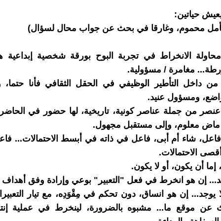
يعيش حياتين:
تأمل محموم، وغارقا في بحث عن جواب محال لسؤال)
محاولة الانخراط في تجربة البوح بورقة شخصية إبداعية ه
رطة... مغامرة / مسؤولية.
من داخل التأطير الوظيفي في الحقل الثقافي فأنا حتما، و
اضع، ومسؤول عنيد.
نصر من جملة عناصر كونية، تاريخية، لها حضور في الحاضر 
 ماض معلوم، وإلى مستقبل مجهول.
اعل، شاء أم أبى، فاعل في ذاته في أبسط الاحتمالات... فا
أقصى الاحتمالات.
إما أن يكون، أو لا يكون.
د... إن هو انخرط في فعل "التعبير" بوعي وإرادة وفق أهداف
ا يوجد... إن هو انساق، دون تحكم في مِقْوَدِه، مع تيار التعبير
ث عن موقع ما... مشبوه بالضرورة، لينخرط في عملية إنتاج