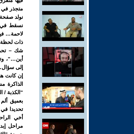
فيها متفر
متجذر في ع
نولد صفحة 
نسقط في ش
لاحمة… في
ذات لحظة 
شك – تحمل
أين…"، وت
إلى سؤال
إن كانت هن
الذاكرة م
"الكذبة / 
بعميق ألم 
تحديدا في 
أخي الراح
مراحل إبد