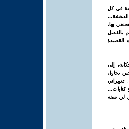
احة في كل
 الدهشة…
حتفي بها،
م بالفضل
 القصيدة
اية، إلى
ين يحاول
تعبيراتي
 كتابات…
ي لي صفة