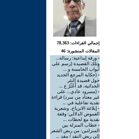
إجمالي القراءات: 78,363
المقالات المنشورة: 46
-
ورقة إبداعية: رسالة...
وتلك القصيدة (رسم على
أبواب الخامسة و ...
-
(حكاية المرجع الجديد
حول قصيدة النثر
الحداثية، قد أَعْثُرُ ع ...
-
(مسرود عادي... على
غير معتاد من سرد) قراءة
نقدية تفاعلية في ...
-
[بلاغة الانزياح، وشعرية
الغموض الدلالي: وقفة
نقدية مع لحظات ...
-
خطاب المنزلة بين
المنزلتين: من ربض الشعر
إلى ربض النقد / مقد ...