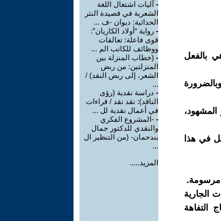
-
آليات اشتغال اللغة
الشعرية في قصيدة النثر
الحداثية: ديوان -ف ...
-
رواية “أولاد الكاريان”:
قوى فاعلة: تعالقات
ووظائف للكاتب الم ...
ي بالفعل
-
(خطاب المنزلة بين
المنزلتين: من ربض
الشعر، إلى ربض النقد) /
بالضرورة
...
-
دراسة نقدية (رؤى
الناقد): نقد نقد / قراءات
المشهود،
في أعمال نقدية لل ...
-
-المشروع الفكري
والنقدي للدكتور جمال
بندحمان- (من التنظير ال
عل في هذا
...
المزيد.....
 مرسومة.
ات الجارية
 التفاهة