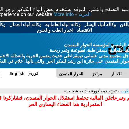
ة التصفح والنشر، الموقع يستخدم بعض أنواع الكوكيز نرجو النق
More info - المزيد
experience on our website
الفن
-
وكالة أنباء اليسار
-
وكالة أنباء العلمانية
-
وكالة أنباء العمال
-
وكا
الاقتصاد
-
اخبار الطب والعلوم
 الرئيسي لمؤسسة الحوار المتمدن
، علمانية، ديمقراطية، تطوعية وغير ربحية
ل مجتمع مدني علماني ديمقراطي حديث يضمن الحرية والعدالة الاجتم
حوار المتمدن على جائزة ابن رشد للفكر الحر والتى نالها أعلام في الفك
كوردي
English
الاخبار
مراكز
الحوار المتمدن
وطيب
- تبرئة ذمة / ورقة أدبية شخصية
 وتبرعاتكن المالية تحفظ استقلال الحوار المتمدن، فشاركونا 
استمرارية هذا الفضاء اليساري الحر