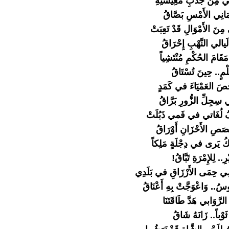
كي مِنْ جَدْبِ مَعِيشَتِهِ
َمَانِي الأَمْسِ بَصَّاقُ
مِنَ الأَمْوَالِ قَدْ تَعِبَتْ
َيالي النَّهْبِ إِحْرَاقُ
قَامَ الحُكْمِ مُنْتَشِياً
ِلْمٍ.. حِينَ تُسْتَاقُ
ُخَصَ العَمْيَاءَ في كَمَدٍ
 سِجِلِّ الزُّورِ بَرَّاقُ
ُ لُغَاتي في فَمي ذَبُلَتْ
صَصِ الأَحْزَانِ أَوْرَاقُ
كُ يَرى في دِجْلَةٍ مَلِكاً
رِ.. لِلإِمْرَةِ تَبَّاقُ!
ِي حِمَى الأَرْزَاقِ في بَلَدِي
سُ.. وَاعْوَجَّتْ بِهِ أَعْنَاقُ
رَّوَابي هَدَّ طَاقَتَنَا
 ثَوْباً.. زَانَهُ شَاقُ