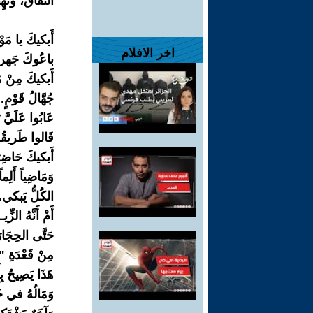
النفاق، ونُ
أَبكيكَ يا مَو
اخر الافلام
باعُوكَ جَهراً.
أَبكيكَ مِنْ م
جُهَّالُ قَوْمٍ..
عَابُوا عَلَيَّ
قَالوا طَريقُك
أَبكيكَ حَاضِرَ
وَمَاضِياً أَلِم
الكُلُّ يَبكي..
أَمْ أَنَّهُ الزِّ
حَتَّى الحِجَارَ
مِنْ قَعْدَةِ "ا
هَذَا يَصِيحُ بِأَ
وَمَالُهُ في خَف