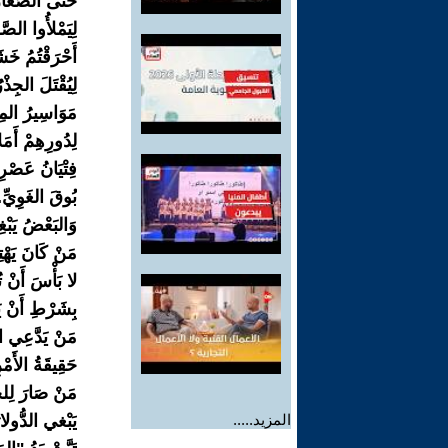
حَتَّى الصِّغَار
لِيَمْلأُوا الصّ
أَحْرَقْتُمُ خ
لِيُقْتَلَ الجِ
مَوَاسِيرُ المِي
لِدُورِهِمْ أَمَل
فِتْيَانُ عَصْرِ
بُوقَ الغَوِيّ
وَالبَعْضُ يَبْغِ
مَنْ كَانَ يَهْت
لا بَأْسَ أَنْ 
بِشَرْطِ أَنْ ي
مَنْ يَدَّعِي ال
حَقِيقَةُ الأَمْر
مَنْ صَارَ لِلخ
المزيد.....
يَبْغي الدُّولارَ