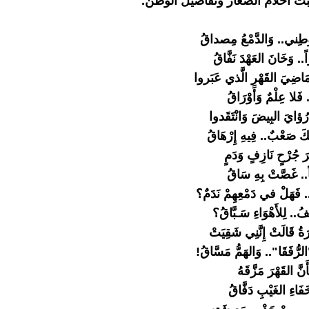
هِبت أحلامُ الصغار وتفاصيلُ الوطن.
ْطِني.. وَالدَّمْعُ مِصداقُ
. وَخَانَ العَهْدَ نَفَّاقُ
َاضِيَ القَهْرِ الَّذي عَبَروا
 فَلا عِلْمٌ وَأَوْرَاقُ
 رُؤايَ البِيضَ وَانْتَقَدوا
َ صَعْبٌ.. فِيهِ إِرْهَاقُ
 جُرْحٍ نَازِفٍ وَدَمٍ
اً.. غَصَّتْ بِهِ سَاقُ
 فَهَلْ في دَمْعِهِمْ نَدَمٌ؟
يـفُ.. لِلأَهْوَاءِ سَـبَّاقُ؟
ةُ قَالَتْ إِنَّنِي شَقِيَتْ
لرُّفَقَا".. وَالهَمُّ مَسَّاقُ!
نَّ القَهْرَ مَزَّقَهُ
َاءِ الغَيْبِ دَفَّاقُ