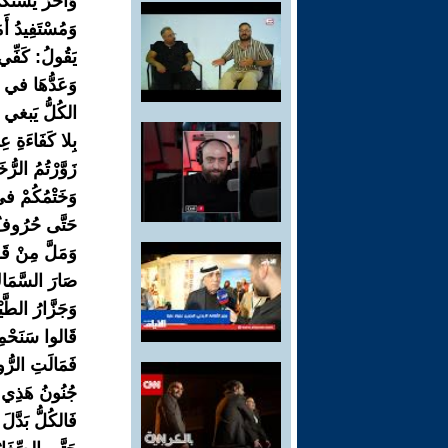
وَآخَرٌ يَشْتَ
وَمُسْتَفِيدُ أ
يَقُولُ: كَفِّي 
وَعَدُّهَا في ل
الكُلُّ يَبغي مَ
بِلا كَفَاءَةِ ع
زَوَّرْتُمُ الرّ
وَخَتْمُكُمْ في
حَتَّى حُرُوف
وَمَلَّ مِنْ قَ
صَارَ السَّمَا
وَجَزَّارُ الطَّيْ
قَالوا سَنَحْم
فَمَالَتِ الرُّو
جُنُونُ هَذِي ال
فَالكُلُّ بَدَّلَ