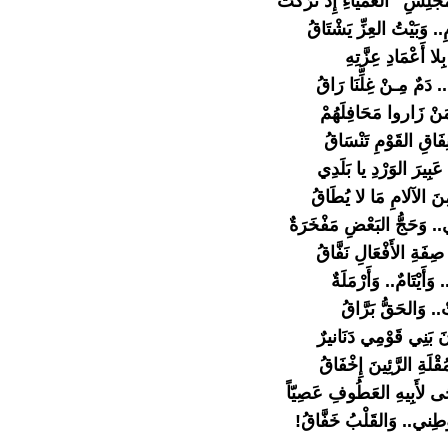
مَجْلِسِ" العَمْيَاءِ إِذْ تَرَكَتْ
.. وَبَيْتُ العِزِّ يَشْتَاقُ
ِلا أَعْمَادِ عِزَّتِهِ
. دَمٌ مِـنْ غِلِّنَا رَاقُ
 مَنْ زَاروا مَحَافِلَهُمْ
ِفَاقِ القَوْمِ تَنْسَاقُ
عَبِيرَ الوَرْدِ يا بَلَدِي
ِنَ الآلامِ مَا لا يُطَاقُ
 وَحَجُّ البَعْضِ مَفْخَرَةٌ
فَةِ الأَفْعَالِ نَفَّاقُ
َأَيْتَامٌ.. وَأَرْمَلَةٌ
ْ.. وَالحَقُّ بَرَّاقُ
َ بَنِي قَوْمِي دَنَانيرٌ
لَةِ الرَّئِينَ إِخْفَاقُ
َى لأَبِيهِ العَطُوفِ عَصِيّاً
طِني.. وَالقَلْبُ خَفَّاقُ!