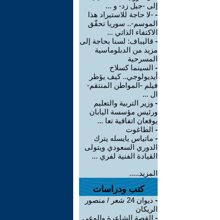
إلى -جيل زد- و ...
-
-لا حاجة للاستيراد هذا
الموسم-.. سوريا تحقّق
الاكتفاء الذاتي ...
-
قاليباف: لسنا بحاجة إلى
مزيد من الدبلوماسية
المسرحية
-
السينما كسلاح
أيديولوجي.. كيف يؤطر
فيلم -المواطن المنتقم-
ال ...
-
وزير التربية والتعليم
ورئيس مؤسسة اليابان
يوقعان اتفاقية تعا ...
-
الطاغوت
-
ماتياس يايسله يترك
الدوري السعودي ويتولى
القيادة الفنية لفري ...
المزيد.....
كتب ودراسات
-
ديوان 24 شعر / منصور
الريكان
-
القصة الشاعرة والوعي