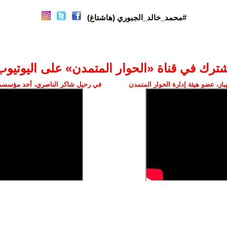
#محمد_خالد_الجبوري (هاشتاغ)
شترك في قناة «الحوار المتمدن» على اليوتيوب
ز، عضو هيئة إدارة الحوار المتمدن
في رحيل شاكر الناصري، أحد مؤسسي 