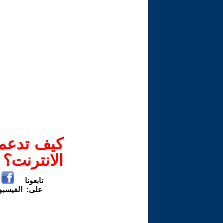
كيف تدعم-
الانترنت؟
تابعونا
على:
الفيسب