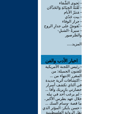
-
نَجوى الشَّقاء
-
لَعْنَةُ الخِيَانَةِ وَالخَذْلَان
-
مَنبَرُ الأيام
-
بيت جَدّي
-
جرار الوفاء
-
نُقوشٌ على جدارِ الروح
-
سيرةُ -الشبلِ-
والصَّرصور
المزيد.....
اخبار الأدب والفن
-
رئيس اللجنة الأمريكية
للفنون الجميلة: من
المقرر الانتهاء من ...
-
اكتشافات أثرية جديدة
في ألتاي تكشف أسرار
حضارتي بازيريك وأفا ...
-
لم يرغب أحد في نيله
خلال عهد بطرس الأكبر..
ما قصة -وسام السك ...
-
حسن بايكر: المؤثر الذي
نقل الرواية الفلسطينية