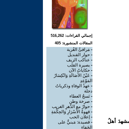
إجمالي القراءات: 516,262
المقالات المنشورة: 405
-
مَرافئُ الغُربة
-
حوار القنديل
-
عناكب الزيف
-
بصيرة القلب
-
حكاياتُ الآن
-
عَيْنُ الأَصَالَةِ وَانْكِسَارُ
المَوْعِدِ
-
عهدُ الوفاءِ وذكرياتُ
دجلة
-
نَسجُ العطاء
-
صرخة وطن
-
حوارٌ مع الدَّهرِ الغريب
-
قهوةُ الأَسْرَارِ وَالحِكْمَةِ
-
إعلان الحب
 ٢٠٠٣، حيث تصدّر المشهدَ أهلُ
-
قصيدة: مَبنيٌّ على
الجَفاء