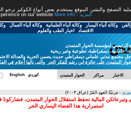
ة التصفح والنشر، الموقع يستخدم بعض أنواع الكوكيز نرجو النق
More info - المزيد
experience on our website
الفن
-
وكالة أنباء اليسار
-
وكالة أنباء العلمانية
-
وكالة أنباء العمال
-
وكا
الاقتصاد
-
اخبار الطب والعلوم
 الرئيسي لمؤسسة الحوار المتمدن
، علمانية، ديمقراطية، تطوعية وغير ربحية
ل مجتمع مدني علماني ديمقراطي حديث يضمن الحرية والعدالة الاجتم
حوار المتمدن على جائزة ابن رشد للفكر الحر والتى نالها أعلام في الفك
كوردي
English
الاخبار
مراكز
الحوار المتمدن
بوري
- مَرثيّةُ العهدِ المُرّ (عراق ٢٠٠٣)
 وتبرعاتكن المالية تحفظ استقلال الحوار المتمدن، فشاركونا 
استمرارية هذا الفضاء اليساري الحر