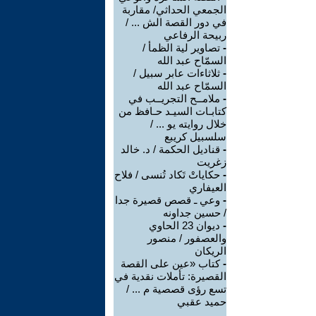
الجمعي الحداثي/ مقاربة
في دور القصة الش ... /
ربيحة الرفاعي
-
تصاوير لية الظمأ /
السمّاح عبد الله
-
ثلاثاءات عابر سبيل /
السمّاح عبد الله
-
ملامــح التجريــب في
كتابـات السيـد حـافظ من
خلال روايته يو ... /
سلسبيل كريبع
-
قناديل الحكمة / د. خالد
زغريت
-
حكاياتْ تَكاد تُنسى / فلاح
العيفاري
-
وعي ـ قصص قصيرة جدا
/ حسين جداونه
-
ديوان 23 الحاوي
والعصفور / منصور
الريكان
-
كتاب «عين على القصة
القصيرة: تأملات نقدية في
تسع رؤى قصصية م ... /
حميد عقبي