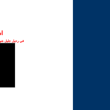
ا‫
في رحيل جليل شهبا