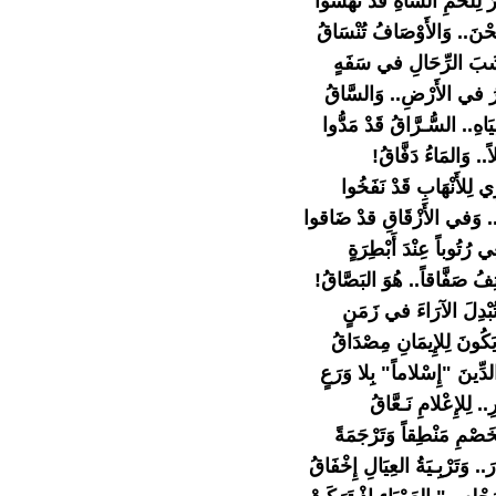
ُ لِلَحْمِ الشَّاةِ قَدْ نَهَشُوا
َحْنَ.. وَالأَوْصَافُ تُنْسَاقُ
َشَبَ الرِّحَالِ في سَفَهٍ
ذْرُ في الأَرْضِ.. وَالسَّاقُ
َاهِ.. السُّـرَّاقُ قَدْ مَدُّوا
اً.. وَالمَاءُ دَفَّاقُ!
ي لِلأَنْهَابِ قَدْ نَفَخُوا
ِ.. وَفي الأَزْقَاقِ قدْ ضَاقوا
ي رُتُوباً عِنْدَ أَبْطِرَةٍ
ِفُ صَفَّاقاً.. هُوَ البَصَّاقُ!
تُبْدِلَ الآرَاءَ في زَمَنٍ
َكُونَ لِلإِيمَانِ مِصْدَاقُ
دِّينَ "إِسْلاماً" بِلا وَرَعٍ
ِ.. لِلإِعْلامِ نَـعَّاقُ
َصْمِ مَنْطِقاً وَتَرْجَمَةً
.. وَتَرْبِـيَةُ العِيَالِ إِخْفَاقُ