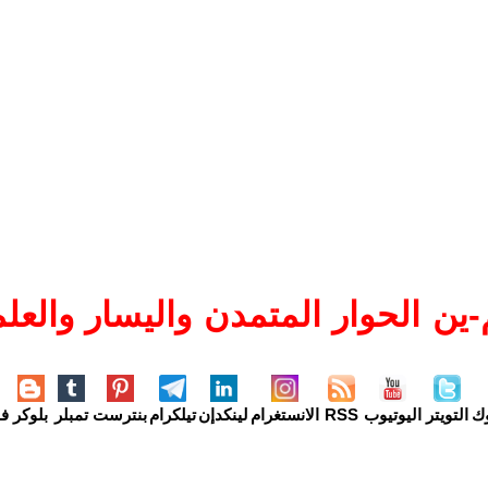
ين الحوار المتمدن واليسار والعلم
وك
التويتر
اليوتيوب
RSS
الانستغرام
لينكدإن
تيلكرام
بنترست
تمبلر
بلوكر
فل