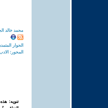
محمد خالد ال
الحوار المتمدن-العدد: 8625 - 26
المحور: الادب