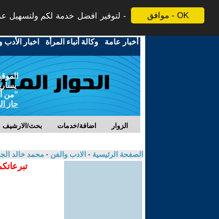
موافق - OK
لتوفير افضل خدمة لكم ولتسهيل عملي
أخبار عامة
-
وكالة أنباء المرأة
-
اخبار الأدب و
الموقع
يسارية
"من أج
حاز ال
الزوار
اضافة/خدمات
بحث/الارشيف
الصفحة الرئيسية
-
الادب والفن
-
محمد خالد الج
تبرعاتكم