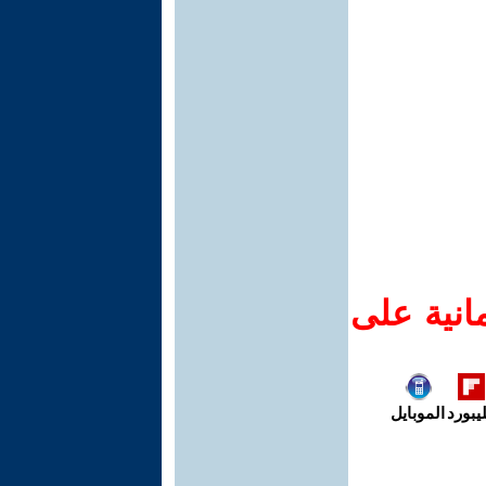
انية على
يبورد
الموبايل