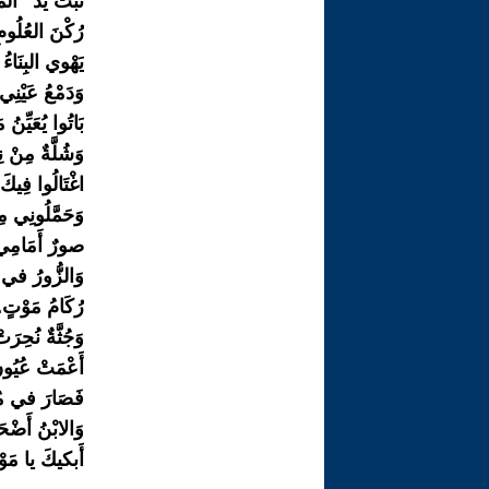
تَبَّتْ يَدُ "ال
رُكْنَ العُلُومِ
يَهْوي البِنَاءُ ب
وَدَمْعُ عَيْنِي.
بَاتُوا يُعَيِّنُ
وَشُلَّةٌ مِنْ ن
اغْتَالُوا فِيكَ 
وَحَمَّلُونِي م
صورٌ أَمَامِي..
وَالزُّورُ في صِ
رُكَامُ مَوْتٍ.. و
وَجُثَّةٌ نُحِرَت
أَعْمَتْ عُيُون
فَصَارَ في مُقْ
وَالابْنُ أَضْح
أَبكيكَ يا مَوْ