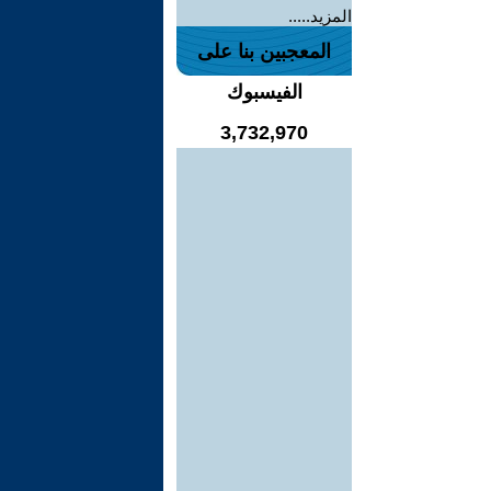
المزيد.....
المعجبين بنا على
الفيسبوك
3,732,970