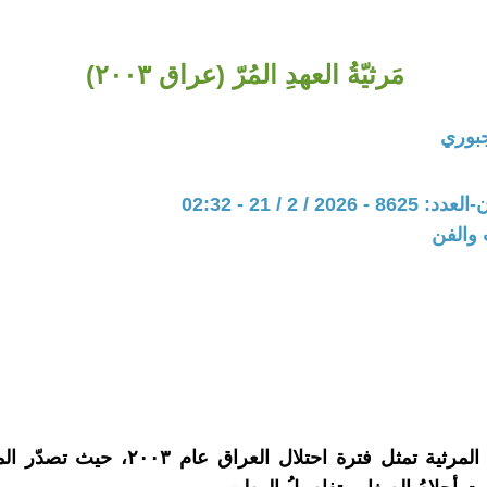
مَرثيّةُ العهدِ المُرّ (عراق ٢٠٠٣)
جبوري
20 / 2 / 21 - 02:32
 والفن
تنويه: هذه المرثية تمثل فترة احتلال العراق عام