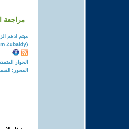
مراجعة ال
ميثم ادهم الز
(Maitham Adham Zubaidy)
الحوار المتمدن-العدد: 8722 - 26
المحور: الفسا