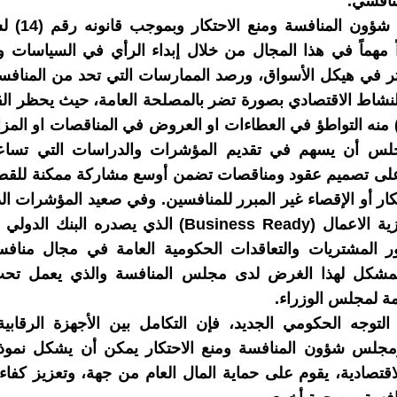
تنافسي.
ً مهماً في هذا المجال من خلال إبداء الرأي في السياسات و
ثر في هيكل الأسواق، ورصد الممارسات التي تحد من المنافس
النشاط الاقتصادي بصورة تضر بالمصلحة العامة، حيث يحظر القا
لمادة (10) منه التواطؤ في العطاءات او العروض في المناقصات او المز
لس أن يسهم في تقديم المؤشرات والدراسات التي تساع
على تصميم عقود ومناقصات تضمن أوسع مشاركة ممكنة للقط
كار أو الإقصاء غير المبرر للمنافسين. وفي صعيد المؤشرات الد
تقرير جهوزية الاعمال (Business Ready) الذي يصدره الب
ر المشتريات والتعاقدات الحكومية العامة في مجال مناف
لمشكل لهذا الغرض لدى مجلس المنافسة والذي يعمل ت
امة لمجلس الوزراء.
توجه الحكومي الجديد، فإن التكامل بين الأجهزة الرقابية
مجلس شؤون المنافسة ومنع الاحتكار يمكن أن يشكل نموذجاً
اقتصادية، يقوم على حماية المال العام من جهة، وتعزيز كفاء