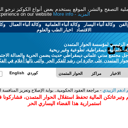
ة التصفح والنشر، الموقع يستخدم بعض أنواع الكوكيز نرجو النق
More info - المزيد
experience on our website
الفن
-
وكالة أنباء اليسار
-
وكالة أنباء العلمانية
-
وكالة أنباء العمال
-
وكا
الاقتصاد
-
اخبار الطب والعلوم
 الرئيسي لمؤسسة الحوار المتمدن
، علمانية، ديمقراطية، تطوعية وغير ربحية
ل مجتمع مدني علماني ديمقراطي حديث يضمن الحرية والعدالة الاجتم
حوار المتمدن على جائزة ابن رشد للفكر الحر والتى نالها أعلام في الفك
كوردي
English
الاخبار
مراكز
الحوار المتمدن
 ادهم الزبيدي
- مراجعة العقود الحكومية.. بوابة الإصلاح وتعزيز المنافسة ا
 وتبرعاتكن المالية تحفظ استقلال الحوار المتمدن، فشاركونا 
استمرارية هذا الفضاء اليساري الحر