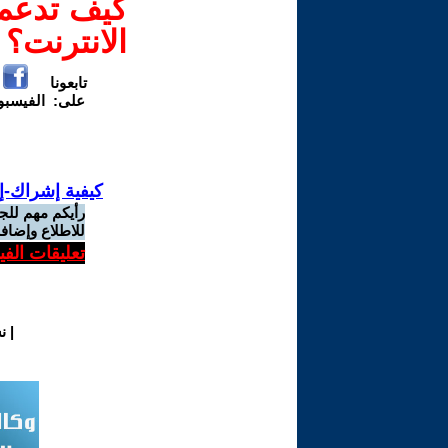
كيف تدعم-
الانترنت؟
تابعونا
على:
الفيسب
كيفية إشراك-إ
رأيكم مهم للج
للاطلاع وإضافة
تعليقات الف
|
ن