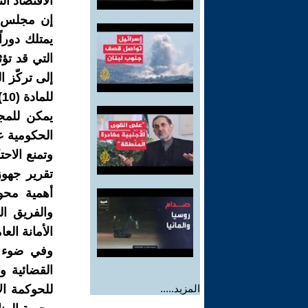
الاقتصاد ال
يمتلك دورا
التي قد تؤ
إلى تركّز 
ل
يمكن للمج
الحكومية 
وتمنع الاحت
أهمية محو
والفريق ا
الأمانة الع
وفي ضوء ال
القضائية و
المزيد.....
للحوكمة ال