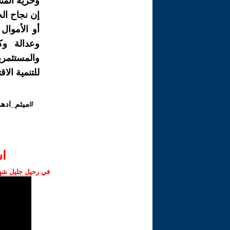
وحرية المن
إن نجاح ال
أو الأموال
وعدالة وك
والمستثمري
للتنمية الا
#ميثم_ادهم
ا‫
في رحيل جليل شهبا