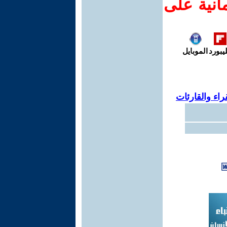
انية على
يبورد
الموبايل
اء والقارئات