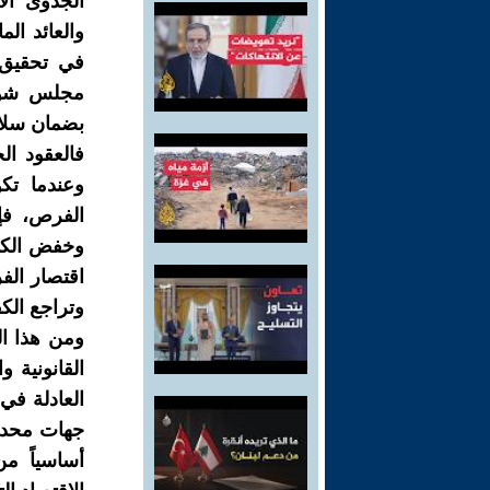
الجدوى الا
والعائد ال
في تحقيق 
مجلس شؤون
بضمان سلامة
فالعقود الح
وعندما تكو
الفرص، فإ
وخفض الكلف
اقتصار الف
وتراجع الكف
ومن هذا ال
القانونية 
العادلة في 
جهات محددة
أساسياً م