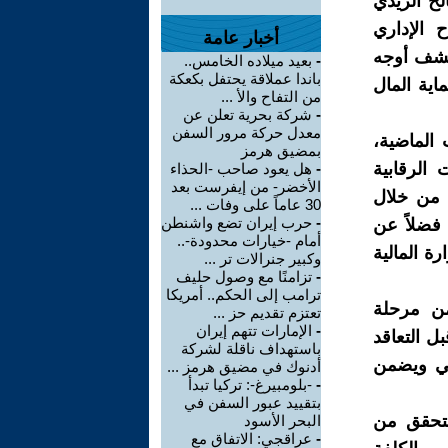
لح الزيدي
 الإداري
أخبار عامة
وكشف أوجه
-
بعيد ميلاده الخامس..
باندا عملاقة يحتفل بكعكة
اية المال
من التفاح والأ ...
-
شركة بحرية تعلن عن
معدل حركة مرور السفن
 الماضية،
بمضيق هرمز
الرقابية
-
هل يعود صاحب -الحذاء
الأخضر- من إيفرست بعد
 من خلال
30 عاماً على وفات ...
-
حرب إيران تضع واشنطن
 فضلاً عن
أمام -خيارات محدودة-..
رة المالية
وكبير جنرالات تر ...
-
تزامنًا مع وصول حليف
ترامب إلى الحكم.. أمريكا
من مرحلة
تعتزم تقديم حز ...
-
الإمارات تتهم إيران
ل التعاقد
باستهداف ناقلة لشركة
الي ويضمن
أدنوك في مضيق هرمز ...
-
-بلومبيرغ-: تركيا تبدأ
بتقييد عبور السفن في
لتحقق من
البحر الأسود
-
عراقجي: الاتفاق مع