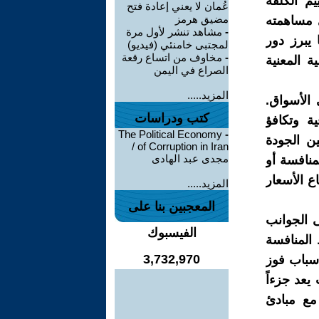
م الكلفة
عُمان لا يعني إعادة فتح
مضيق هرمز
ى مساهمته
-
مشاهد تنشر لأول مرة
يبرز دور
لمجتبى خامنئي (فيديو)
-
مخاوف من اتساع رقعة
 المعنية
الصراع في اليمن
المزيد.....
 الأسواق.
كتب ودراسات
ة وتكافؤ
The Political Economy
-
ن الجودة
of Corruption in Iran /
مجدى عبد الهادى
منافسة أو
ع الأسعار
المزيد.....
المعجبين بنا على
ى الجوانب
الفيسبوك
المنافسة
3,732,970
أسباب فوز
يعد جزءاً
مع مبادئ