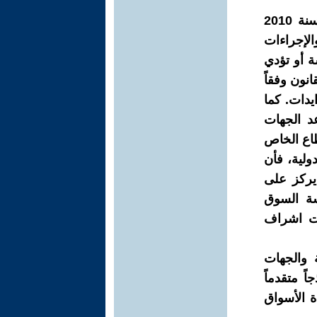
إن مجلس شؤون المنافسة ومنع الاحتكار وبموجب قانونه رقم (14) لسنة 2010
الإجراءات
ة أو تؤدي
نون وفقاً
ايدات. كما
د الجهات
اع الخاص
ولية، فأن
نك الدولي يركز على
سة السوق
حت اشراف
 والجهات
 متقدماً
ة الأسواق