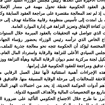
اءات الأخيرة التي اتخذها رئيس مجلس الوزراء السيد علي فا
ق العقود الحكومية نقطة تحول مهمة في مسار الإصلاح
، إذ لم تعد المعالجة مقتصرة على مراجعة العقود السابقة 
، بل امتدت إلى تأسيس منظومة رقابية متكاملة تهدف إلى حم
 كفاءة الإنفاق وتعزيز النزاهة في إدارة الموارد العامة.
الذي تتواصل فيه التحقيقات بالعقود المبرمة خلال السنوات
ماع الخاص الذي ترأسه رئيس الوزراء بحضور رؤساء الجهات 
المختصة ليؤكد أن الحكومة تتجه نحو معالجة جذرية للملف،
لس السيادي الأعلى للنزاهة والرقابة واسترداد المال العام،
يل لجنة مركزية تضم ديوان الرقابة المالية وهيأة النزاهة ووزا
 تدقيق ومراجعة للعقود الحكومية قبل إبرامها.
ه الإجراءات أهمية استثنائية لأنها تنقل العمل الرقابي 
لاحقة للمخالفات إلى مرحلة الوقاية المسبقة منها. فالتدقيق قب
هم أدوات الحوكمة الحديثة، إذ يحد من احتمالات الهدر الم
ريع مع التخصيصات المالية والأهداف التنموية للدولة.
برز ما طرح خلال الاجتماع الحكومي التأكيد على ضرورة ا