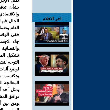
تمثل الإجر
بشأن تدقي
والاقتصادي
اخر الافلام
الخلل فيها
العام وضمان
ففي الوقت 
جاء الاجت
والقضائية 
تشكيل المج
التوجه لتشك
لوضع آليات
وتكتسب هذ
المعالجة ال
يمثل أحد أ
توافق المشا
ومن بين أ