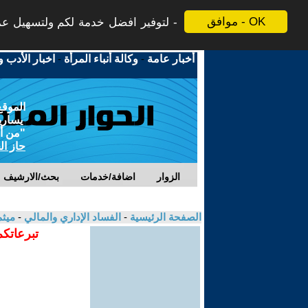
موافق - OK
لتوفير افضل خدمة لكم ولتسهيل عملي
أخبار عامة
-
وكالة أنباء المرأة
-
اخبار الأدب و
الموقع
يسارية
"من أج
حاز ال
الزوار
اضافة/خدمات
بحث/الارشيف
الصفحة الرئيسية
-
الفساد الإداري والمالي
-
ميثم
تبرعاتكم