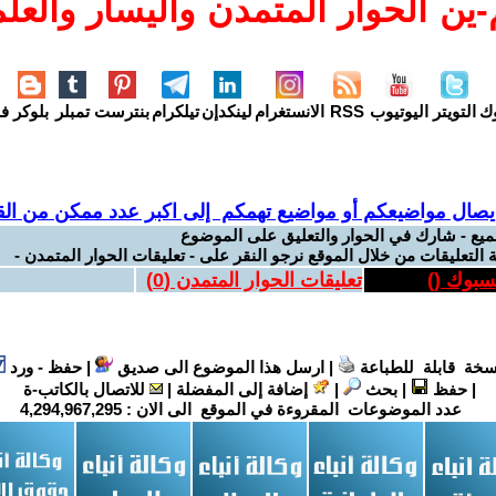
ين الحوار المتمدن واليسار والعلم
وك
التويتر
اليوتيوب
RSS
الانستغرام
لينكدإن
تيلكرام
بنترست
تمبلر
بلوكر
فل
يصال مواضيعكم أو مواضيع تهمكم إلى اكبر عدد ممكن من القر
ميع - شارك في الحوار والتعليق على الموضوع
 التعليقات من خلال الموقع نرجو النقر على - تعليقات الحوار المتمدن -
يسبوك (
)
تعليقات الحوار المتمدن (
0
)
سخة قابلة للطباعة
|
ارسل هذا الموضوع الى صديق
|
حفظ - ورد
|
حفظ
|
بحث
|
إضافة إلى المفضلة
|
للاتصال بالكاتب-ة
عدد الموضوعات المقروءة في الموقع الى الان :
4,294,967,295