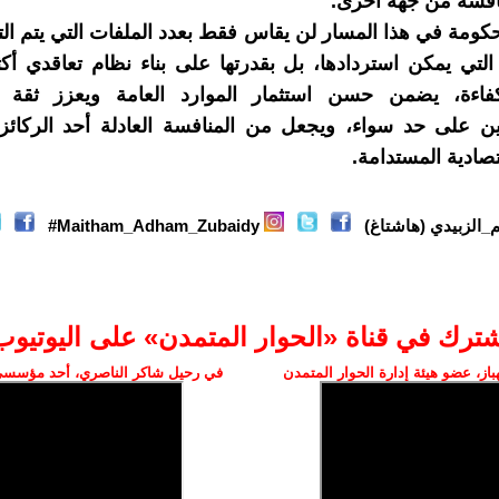
افسة من جهة أخرى.
حكومة في هذا المسار لن يقاس فقط بعدد الملفات التي يتم الت
 التي يمكن استردادها، بل بقدرتها على بناء نظام تعاقدي أك
فاءة، يضمن حسن استثمار الموارد العامة ويعزز ثقة ا
ن على حد سواء، ويجعل من المنافسة العادلة أحد الركائز 
قتصادية المستدامة.
_الزبيدي (هاشتاغ)
Maitham_Adham_Zubaidy#
شترك في قناة «الحوار المتمدن» على اليوتيوب
ز، عضو هيئة إدارة الحوار المتمدن
في رحيل شاكر الناصري، أحد مؤسسي 