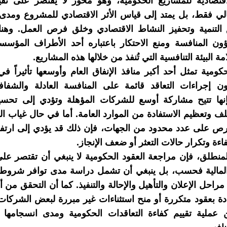
قتصادية للمشاريع الحكومية، وهو محور لا يقتصر على تقيي
مالي فقط، بل يمتد إلى قياس الأثر الاقتصادي للمشروع ومد
التنمية وتحفيز النشاط الاقتصادي وخلق فرص العمل. وهنا 
 المنافسة ومنع الاحتكار باعتباره أحد الأطراف المؤسسية
 البيئة التنافسية التي تُنفذ من خلالها هذه المشاريع.
كومية تمثل أحد أكبر منافذ الإنفاق العام وأوسعها تأثيراً في
ن إجراءات التعاقد قائمة على المنافسة العادلة والشفافي
نها تتيح مشاركة أوسع للشركات المؤهلة وتؤدي إلى تحسي
 وتعظيم الاستفادة من الموارد العامة. أما في حال غياب ال
رص على عدد محدود من الجهات، فإن ذلك قد يؤدي إلى ارتفا
اءة وتكرار حالات التعثر أو ضعف الإنجاز.
منطلق، فإن مراجعة العقود الحكومية لا ينبغي أن تقتصر عل
والمالية فحسب، بل ينبغي أن تشمل دراسة مدى توافر شروط 
مراحل الإعلان والتأهيل والإحالة والتنفيذ. كما أن التحقق من 
 بعقود متكررة أو منح استثناءات غير مبررة لبعض الشركات 
ن عملية تقييم كفاءة التعاقدات الحكومية ومدى انسجامها 