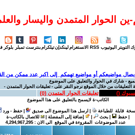
ين الحوار المتمدن واليسار والعلم
وك
التويتر
اليوتيوب
RSS
الانستغرام
لينكدإن
تيلكرام
بنترست
تمبلر
بلوكر
فل
يصال مواضيعكم أو مواضيع تهمكم إلى اكبر عدد ممكن من القر
ميع - شارك في الحوار والتعليق على الموضوع
 التعليقات من خلال الموقع نرجو النقر على - تعليقات الحوار المتمدن -
يسبوك (
)
تعليقات الحوار المتمدن (
0
)
الكاتب-ة لايسمح بالتعليق على هذا الموضوع
سخة قابلة للطباعة
|
ارسل هذا الموضوع الى صديق
|
حفظ - ورد
|
حفظ
|
بحث
|
إضافة إلى المفضلة
|
للاتصال بالكاتب-ة
عدد الموضوعات المقروءة في الموقع الى الان :
4,294,967,295