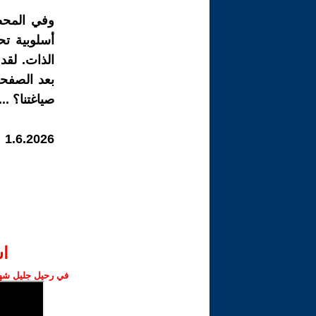
​و​في المح
أسلوبية تح
الذات. لقد
بعد الصفح
صياغتنا؟ ...
1.6.2026
ا‫
في رحيل جليل شهبا