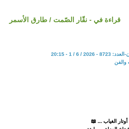
قراءة في - نقّار الصّمت / طارق الأسمر
202 / 6 / 1 - 20:15
 والفن
تار الغياب ... 📖