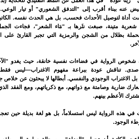
 " ريتا عودة " في هذا العمل عن النمط التقليدي للحكاية (بدا
ض عنه ببناء أقرب إلى "التدفق الشعوري" أو تيار الوعي. 
ست أداة لتوصيل الأحداث فحسب، بل هي الحدث نفسه. الكاتبة
شعرية متينة، صبغت نثَرها بـ "مَاء الشعر"، فجاءت الجم
حملة بظلال من الشجن والرمزية التي تجبر القارئ على ال
خر.
ك شخوص الرواية في فضاءات نفسية خانقة، حيث يغدو "الآ
دى. تناقش عودة ببراعة مفهوم الاغتراب—ليس فقط ا
بل الاغتراب الوجودي والنفسي. أبطالها لا يبحثون عن خلاص 
رك ضارية وصامتة مع ذواتهم، مع ذكرياتهم، ومع الفقد الذي 
شترك الأعظم بينهم.
 في هذه الرواية ليس استسلاماً، بل هو لغة بديلة حين تع
ء الوجود.