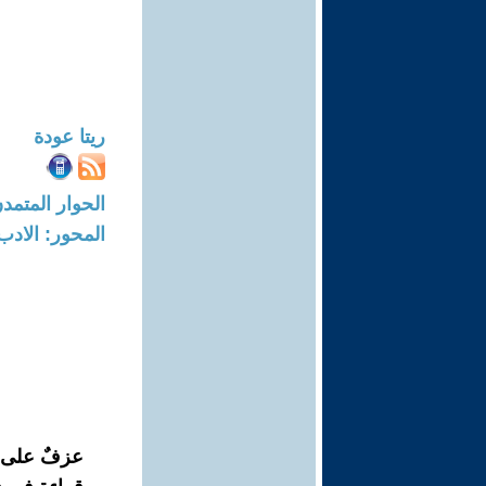
ريتا عودة
الحوار المتمدن-العدد: 8723 - 6
المحور: الادب
عزفٌ على أو