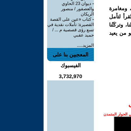
-
ديوان 23 الحاوي
، ومغامرة
والعصفور / منصور
الريكان
قرأ لتأمل
-
كتاب «عين على القصة
وتركَتْنا
القصيرة: تأملات نقدية في
تسع رؤى قصصية م ... /
 من يعيد
حميد عقبي
المزيد.....
المعجبين بنا على
الفيسبوك
3,732,970
الحوار المتمدن