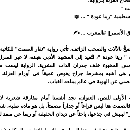
اخ العزلة بـرواية:
ت "
لسطينية "ريتا عودة " ... 📖
رق الأسمر|| #المغرب ... ✍
جُّ بالآلات والصخب الزائف، تأتي رواية "نقار الصمت" للكاتبة
" ريتا عودة "، لتُعيد إلى المشهد الأدبي هيبته، لا عبر الصرا
همس المخبوء خلف جدران الذات البشرية. الرواية ليست 
ل هي أشبه بمشرط جراح يغوص عميقاً في أورام العزلة، وا
ضني عن الهوية في عالم يبتلعه الغياب.
بة الأولى للنص، العنوان، نجد أنفسنا أمام مفارقة شعرية لاف
لصمت هنا ليس فراغاً أو جداراً مصمتاً، بل هو مادة صلبة، ش
ر" لينبش في جذعها، باحثاً عن ديدان الحقيقة أو ربما عن منفذ ل