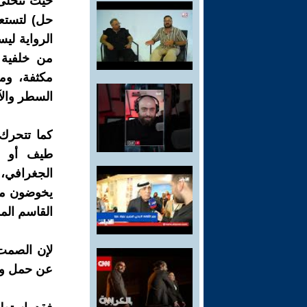
حيث ​تتخلى
حل) لتستعي
الرواية لي
من خلفية 
مكثفة، وم
السطر والآ
كما ​تتحر
طيف أو ص
الجغرافي، 
يخوضون معا
القاسم الم
​لإن الصمت
عن حمل وط