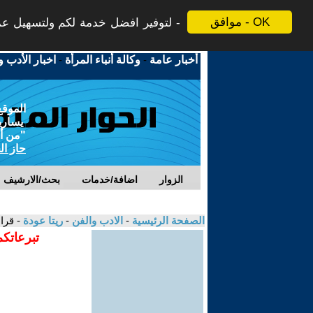
موافق - OK
لتوفير افضل خدمة لكم ولتسهيل عملي
أخبار عامة
-
وكالة أنباء المرأة
-
اخبار الأدب و
الموقع
يسارية
"من أج
حاز ال
الزوار
اضافة/خدمات
بحث/الارشيف
الصفحة الرئيسية
-
الادب والفن
-
ريتا عودة
- قرا
تبرعاتكم