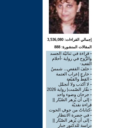
إجمالي القراءات: 3,536,080
المقالات المنشورة: 888
-
قراءة في ثنائيّة الجسد
والرُّوح في رواية -أحلام
القعيد-
-
خلفَ القفصِ... شمسٌ
-
خارج إعراب العتمة
-
القطّ والقبّعة
-
لا أكذب ولا أَتجمَّل
-
نقّار الصّمت| رواية 2026
-
جرحان وضوء واحد
-
إلى أن يُزهر الصّبّار ||
قراءة نقديّة
-
​كتاباتٌ من جوفِ الحوت
-
في حضرة الانتظار
-
إلى أن يُزهر الصّبّار ||
دراسة للدكتور جبار