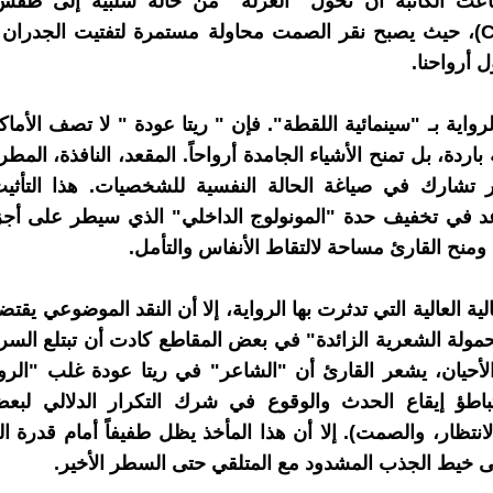
اعت الكاتبة أن تحول "العزلة" من حالة سلبية إلى طق
(Catharsis)، حيث يصبح نقر الصمت محاولة مستمرة لتفتيت الجدران ا
 أرواحنا.
الرواية بـ "سينمائية اللقطة". فإن " ريتا عودة " لا تصف الأم
باردة، بل تمنح الأشياء الجامدة أرواحاً. المقعد، النافذة، المطر،
ر تشارك في صياغة الحالة النفسية للشخصيات. هذا التأثي
د في تخفيف حدة "المونولوج الداخلي" الذي سيطر على أجز
ومنح القارئ مساحة لالتقاط الأنفاس والتأمل.
لية العالية التي تدثرت بها الرواية، إلا أن النقد الموضوعي يقت
حمولة الشعرية الزائدة" في بعض المقاطع كادت أن تبتلع السرد
حيان، يشعر القارئ أن "الشاعر" في ريتا عودة غلب "الروا
باطؤ إيقاع الحدث والوقوع في شرك التكرار الدلالي لبعض
انتظار، والصمت). إلا أن هذا المأخذ يظل طفيفاً أمام قدرة ال
 خيط الجذب المشدود مع المتلقي حتى السطر الأخير.