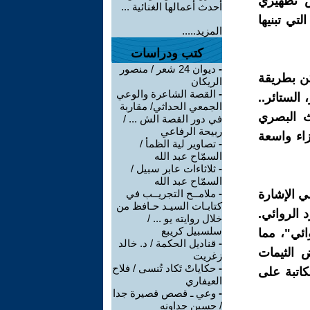
س تطهيري
أحدث أعمالها الغنائية ...
لتي تبنيها
المزيد.....
كتب ودراسات
-
ديوان 24 شعر / منصور
اكن بطريقة
الريكان
-
القصة الشاعرة والوعي
 الستائر..
الجمعي الحداثي/ مقاربة
ث البصري
في دور القصة الش ... /
ربيحة الرفاعي
اء واسعة
-
تصاوير لية الظمأ /
السمّاح عبد الله
-
ثلاثاءات عابر سبيل /
السمّاح عبد الله
ضي الإشارة
-
ملامــح التجريــب في
كتابـات السيـد حـافظ من
 الروائي.
خلال روايته يو ... /
سلسبيل كريبع
ئي"، مما
-
قناديل الحكمة / د. خالد
 الثيمات
زغريت
-
حكاياتْ تَكاد تُنسى / فلاح
كاتبة على
العيفاري
-
وعي ـ قصص قصيرة جدا
/ حسين جداونه