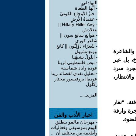
البهادلي
-
أيُّها الطُّغاة
-
خبزُ الأوجاعِ الكونيّ
-
عقيدةُ الأَرضِ
Hillary Hitler Avy ||
-
بنغلادش
-
هوانغ سانغ سون ||
شاعر كوري
-
شُعَرَاء دَوْلِيُّون || كانغ
 والشاعرة
بيونغ-تشيول
-
ايلولُ يشبهُنا
خ، بل عبر
-
نبض فلسطيني لريتا
مجرد سرد
عودة واياد شماسنة
-
تحليل نقدي لقصائد ريتا
لانتظار،
عودة|| بروفيسور مختار
زكلول
المزيد.....
تة. "نقار
جرة وارفة
اخبار الأدب والفن
لضوء.
-
مهرجان مالمو ينطلق
اليوم بموسيقى وفعاليات
وأطعمة من مختلف أن ...