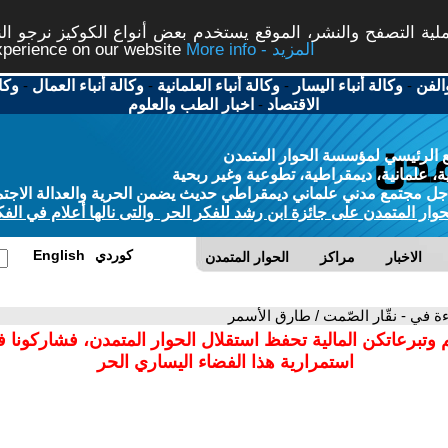
ة التصفح والنشر، الموقع يستخدم بعض أنواع الكوكيز نرجو النق
More info - المزيد
experience on our website
الفن
-
وكالة أنباء اليسار
-
وكالة أنباء العلمانية
-
وكالة أنباء العمال
-
وكا
الاقتصاد
-
اخبار الطب والعلوم
 الرئيسي لمؤسسة الحوار المتمدن
، علمانية، ديمقراطية، تطوعية وغير ربحية
ل مجتمع مدني علماني ديمقراطي حديث يضمن الحرية والعدالة الاجتم
حوار المتمدن على جائزة ابن رشد للفكر الحر والتى نالها أعلام في الفك
كوردي
English
الاخبار
مراكز
الحوار المتمدن
ءة في - نقّار الصّمت / طارق الأسمر
 وتبرعاتكن المالية تحفظ استقلال الحوار المتمدن، فشاركونا 
استمرارية هذا الفضاء اليساري الحر