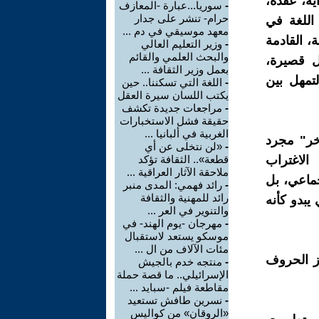
ية، عقدة،
-
سوريا...عبارة -المعازف
حرام- تنشر على جدار
اللغة في
معهد موسيقي في دم ...
، القادمة
-
وزير التعليم العالي
والبحث العلمي والقائم
ل قصيرة،
بعمل وزير الثقافة ...
تمهل بين
-
اللغة التي تسكننا.. حين
يكتب اللسان سيرة العقل
-
مراجعات جديدة تكشف
حقيقة فشل الاستخبارات
الغربية في ألبانيا ...
خر" مجرد
-
«لن نتخلى عن أي
لاغتراب
قطعة».. الثقافة تؤكد
ملاحقة الآثار العراقية ...
جماعي، بل
-
رائد فهمي: المدى منبر
رائد للمهنية والثقافة
يبدو كأنه
والتنوير في العر ...
-
مهرجان -يوم الهند- في
موسكو يستعد لاستقبال
مئات الآلاف من ال ...
جز الحروف
-
منتجه خدم بالجيش
الإسرائيلي.. ما قصة حملة
مقاطعة فيلم -سبايد ...
-
نسرين طافش تستعيد
«الروقان» من كواليس