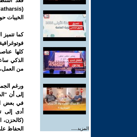
فقد ​استط
الخيبات حول
كما ​تتميز 
فوتوغرافية 
كلها عناص
الذكي ساع
من العمل، 
و​رغم الجما
إلى أن "ال
في بعض الأ
أدى إلى ت
(كالحزن، ال
المزيد.....
الحفاظ على