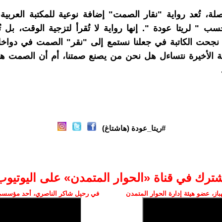
صلة، تُعد رواية "نقار الصمت" إضافة نوعية للمكتبة العربية
سب " لريتا عودة ". إنها رواية لا تُقرأ لتزجية الوقت، بل تُ
 نجحت الكاتبة في جعلنا نستمع إلى "نقر" الصمت في دواخلنا، 
ة الأخيرة نتساءل هل نحن من يصنع صمتنا، أم أن الصمت هو
#ريتا_عودة (هاشتاغ)
شترك في قناة «الحوار المتمدن» على اليوتيوب
ز، عضو هيئة إدارة الحوار المتمدن
في رحيل شاكر الناصري، أحد مؤسسي 