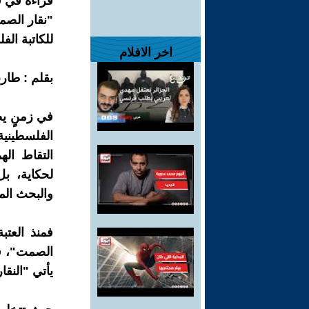
قراءة في فخ
"نقار الصم
للكاتبة الف
اخر الافلام
​بقلم : طا
​في زمنٍ يض
الفلسطينية 
التقاط ال
لحكاية، ب
والبحث الم
ف​منذ العت
الصمت"، فا
يأتي "النقا