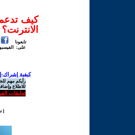
كيف تدعم-
الانترنت؟
تابعونا
على:
الفيسب
كيفية إشراك-إ
رأيكم مهم للج
للاطلاع وإضافة
تعليقات الف
|
ن