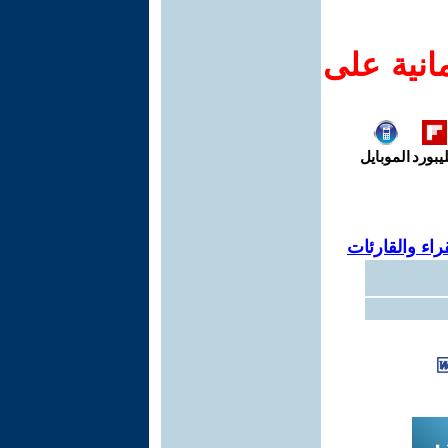
انية على
يبورد
الموبايل
اء والقارئات