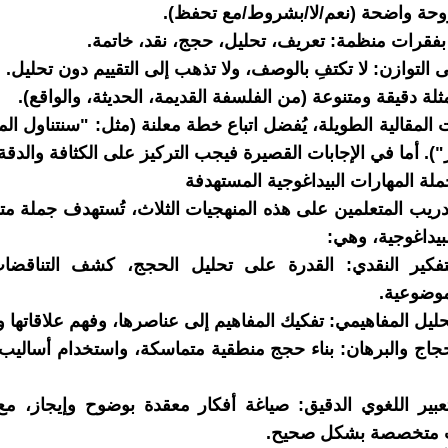
وحة واضحة (نعم/لا/بشروط/مع تحفظ).
ة بفقرات منظمة: تعريف، تحليل، حجج، نقد، خاتمة.
التوازن: لا تكتفِ بالوصف، ولا تذهب إلى التقييم دون تحليل.
لة دقيقة ومتنوعة (من الفلسفة القديمة، الحديثة، والواقع).
ت المقالية الطويلة، يُفضل اتباع خطة معلنة (مثل: "سنتناول ا
"). أما في الإجابات القصيرة فيجب التركيز على الكثافة والدقة
لة المهارات البيداغوجية المستهدفة
ريب المتعلمين على هذه المنهجيات الثلاث، تُستهدف جملة م
بيداغوجية، وهي:
تفكير النقدي: القدرة على تحليل الحجج، كشف التناقضات
موضوعية.
حليل المفاهيمي: تفكيك المفاهيم إلى عناصرها، وفهم علاقاتها 
جاج والبرهان: بناء حجج منطقية متماسكة، واستخدام أساليب 
عبير اللغوي الدقيق: صياغة أفكار معقدة بوضوح وإيجاز، م
متخصصة بشكل صحيح.