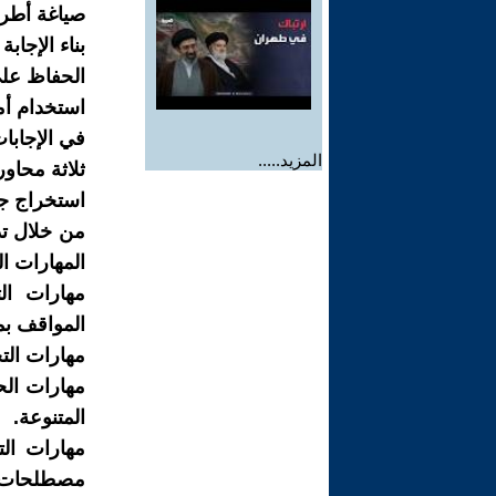
صياغة أطر
بناء الإجاب
الحفاظ على 
استخدام أمث
في الإجابا
المزيد.....
ثلاثة محاور
استخراج جم
من خلال تد
المهارات ال
مهارات ال
المواقف ب
مهارات الت
مهارات الح
المتنوعة.
مهارات الت
مصطلحات 