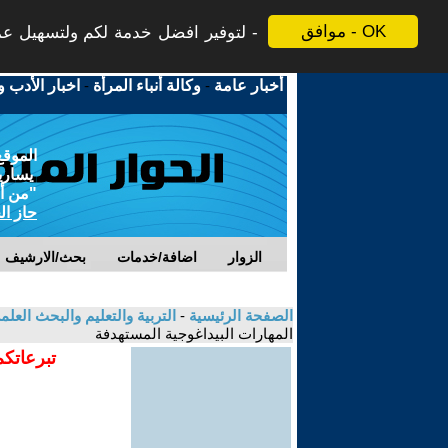
موافق - OK
لتوفير افضل خدمة لكم ولتسهيل عملي
أخبار عامة
-
وكالة أنباء المرأة
-
اخبار الأدب و
الموقع
يسارية
"من أج
حاز ال
الزوار
اضافة/خدمات
بحث/الارشيف
الصفحة الرئيسية
-
التربية والتعليم والبحث العل
المهارات البيداغوجية المستهدفة
تبرعاتكم