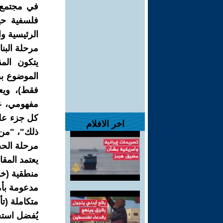
في مجتمع 
فلسفية حي
الرئيسية و
مرحلة البنا
يتكون الم
الموضوع بطر
فقط)، ويع
مفهومي، ع
كل جزء على
اخر الافلام
ذلك"، "من 
مرحلة الحج
يعتمد المق
منطقية (خا
مدعومة بأم
متكاملة (تأ
يُفضل استخ