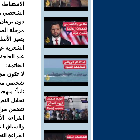
الاستنباط،
الشخصي وال
دون برهان.
مرحلة الصيا
يتميز الأس
الشعرية غ
عند الحاجة
الخاتمة:
لا تكون مج
شخصي مدع
ثانياً: منه
تحليل النص
تتضمن مرا
القراءة ال
والسياق ال
القراءة الت