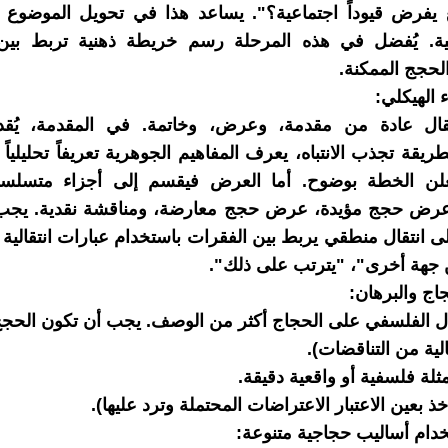
يفرض قيوداً اجتماعية؟". يساعد هذا في تحويل الموضوع 
ة. يُفضل في هذه المرحلة رسم خريطة ذهنية تربط بين 
الحجج الممكنة.
ء الهيكلي:
قال عادة من مقدمة، وعرض، وخاتمة. في المقدمة، يُقد
يقة تجذب الانتباه، يعرف المفاهيم الجوهرية تعريفاً تحليلياً (
لن الخطة بوضوح. أما العرض فيقسم إلى أجزاء متسلسل
رض حجج مؤيدة، عرض حجج معارضة، ومناقشة نقدية. يجب 
 انتقال منطقي يربط بين الفقرات باستخدام عبارات انتقالية
جهة أخرى"، "يترتب على ذلك".
اج والبرهان:
ال الفلسفي على الحجاج أكثر من الوصف. يجب أن تكون الحجج
لية من التناقضات).
ثلة فلسفية أو واقعية دقيقة.
خذ بعين الاعتبار الاعتراضات المحتملة وترد عليها).
دام أساليب حجاجية متنوعة: