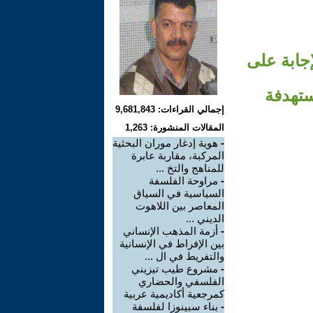
جابة على
ستهدفة
إجمالي القراءات: 9,681,843
المقالات المنشورة: 1,263
-
هوية إدغار موران البحثية
المركبة، مقاربة عابرة
للمناهج والتخ ...
-
مراوحة الفلسفة
السياسية في السياق
المعاصر بين اللاهوت
الديني ...
-
أزمة المذهب الإنساني
بين الإفراط في الإنسانية
والتفريط في ال ...
-
مشروع طيب تيزيني
الفلسفي والحضاري
كمرجعية أكاديمية عربية
-
بناء سبينوزا لفلسفة