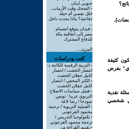
جنوبي لبنان
ائج؟
-
الضحك وقت الأزمات..
خلل نفسي أم حيلة
دفاعية؟ ماذا يحدث داخل
قضات).
...
-
فيدان يتوقع انضمام
مصر إلى اتفاقية مكة
للدفاع المشترك
المزيد.....
كتب ودراسات
كون كثيفة
-
التربية الرقمية للكاتبة د-
يري" بفرض
انتصار الخشت / انتصار
كامل جفلان الخشت
-
الكنز المخفي / انتصار
كامل جفلان الخشت
-
فشل سياسات الاصلاح
ئلة نقدية
التربوي عربيا : تونس
رأي شخصي
نموذجا / رضا لاغة
-
العملية التربوية / ترجمة
محمود الفرعوني
-
تكنولوجيا التدريس /
ترجمة محمود الفرعوني
-
تقييم القراءة من