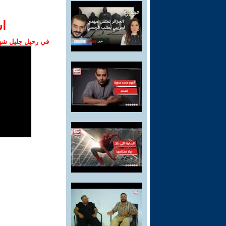
ا‫
في رحيل جليل شهبا