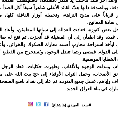
عند آخر صك تدخلت يد القدر بالصدفة، فاستيقظت العدالة م
ة، وبالصدفة ذاتها هبّ القائد الأعلى شاهراً سيفاً أكل الصدأ 
 قرباناً على مذبح النزاهة، وتحميله أوزار القافلة كلها،
 سادة المفاتيح.
بعض كنوزه، فعادت العدالة إلى سباتها المطمئن، وأعاد ال
غمده وقد اطمأن إلى أن الفضيلة قد أُنجزت. ثم فتح له صا
 ليأخذ استراحة محاربٍ أضنته معارك الصكوك والخزائن، وأع
 الدولة. فمضى ريثما تتبدل الوجوه، ويُستخرج من القطيع 
 الخطايا الموسمية.
م، وتبدلت الوجوه والألقاب، وظهرت حكايات، فعاد الرجل إ
انق الأصحاب، وحمل النواب الأوفياء إلى حج بيت الله على م
ف وإياهم، غسل جميع الذنوب، ثم عاد إلى بغداد ناصع الصفحة
ارك في بناء العراق الجديد.
#سعد_العبيدي (هاشتاغ)