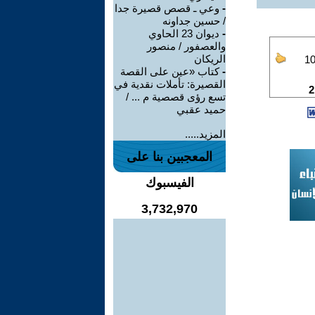
-
وعي ـ قصص قصيرة جدا
/ حسين جداونه
-
ديوان 23 الحاوي
والعصفور / منصور
الريكان
-
كتاب «عين على القصة
القصيرة: تأملات نقدية في
تسع رؤى قصصية م ... /
حميد عقبي
المزيد.....
المعجبين بنا على
الفيسبوك
3,732,970