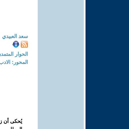
سعد العبيدي
الحوار المتمدن-العدد: 8724 - 6
المحور: الادب
يُحكى أن زه