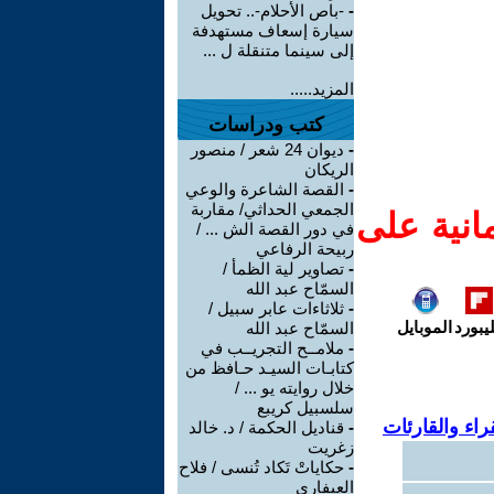
-
-باص الأحلام-.. تحويل
سيارة إسعاف مستهدفة
إلى سينما متنقلة ل ...
المزيد.....
كتب ودراسات
-
ديوان 24 شعر / منصور
الريكان
-
القصة الشاعرة والوعي
الجمعي الحداثي/ مقاربة
انية على
في دور القصة الش ... /
ربيحة الرفاعي
-
تصاوير لية الظمأ /
السمّاح عبد الله
-
ثلاثاءات عابر سبيل /
يبورد
الموبايل
السمّاح عبد الله
-
ملامــح التجريــب في
كتابـات السيـد حـافظ من
خلال روايته يو ... /
سلسبيل كريبع
اء والقارئات
-
قناديل الحكمة / د. خالد
زغريت
-
حكاياتْ تَكاد تُنسى / فلاح
العيفاري