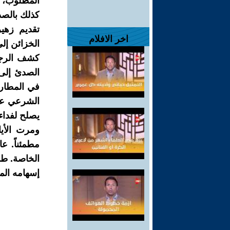
المطلوب، و
كذلك بالصدف
تقديم زهير
اخر الافلام
الخزائن إلى
كشف الرجل 
الصدئ إلى 
في المطار،
الشرعي على
يصلح لفداء
ومرت الأيا
مطمئناً. ع
الخاصة. طا
إسهامه المب