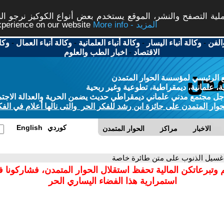
ة التصفح والنشر، الموقع يستخدم بعض أنواع الكوكيز نرجو النق
More info - المزيد
experience on our website
الفن
-
وكالة أنباء اليسار
-
وكالة أنباء العلمانية
-
وكالة أنباء العمال
-
وكا
الاقتصاد
-
اخبار الطب والعلوم
 الرئيسي لمؤسسة الحوار المتمدن
، علمانية، ديمقراطية، تطوعية وغير ربحية
ل مجتمع مدني علماني ديمقراطي حديث يضمن الحرية والعدالة الاجتم
حوار المتمدن على جائزة ابن رشد للفكر الحر والتى نالها أعلام في الفك
كوردي
English
الاخبار
مراكز
الحوار المتمدن
غسيل الذنوب على متن طائرة خاصة
 وتبرعاتكن المالية تحفظ استقلال الحوار المتمدن، فشاركونا 
استمرارية هذا الفضاء اليساري الحر