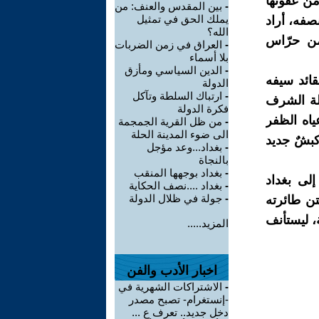
ن غفوتها
-
بين المقدس والعنف: من
يملك الحق في تمثيل
نصفه، أراد
الله؟
 من حرّاس
-
العراق في زمن الضربات
بلا أسماء
-
الدين السياسي ومأزق
قائد سيفه
الدولة
-
ارتباك السلطة وتآكل
لة الشرف
فكرة الدولة
ياه الظفر
-
من ظل القرية الجمجمة
الى ضوء المدينة الحلة
كبشٌ جديد
-
بغداد...وعد مؤجل
بالنجاة
-
بغداد بوجهها المنقب
لى بغداد
-
بغداد ....نصف الحكاية
-
جولة في ظلال الدولة
تن طائرته
، ليستأنف
المزيد.....
اخبار الأدب والفن
-
الاشتراكات الشهرية في
-إنستغرام- تصبح مصدر
دخل جديد.. تعرف ع ...