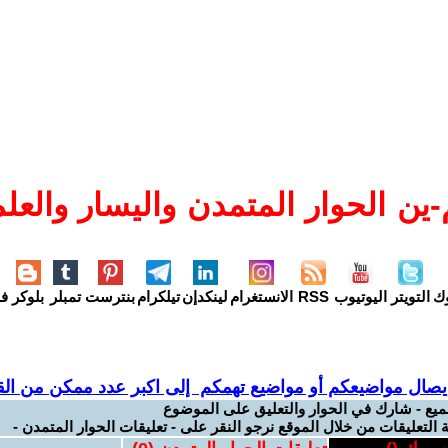
ين الحوار المتمدن واليسار والعلم
وك
التويتر
اليوتيوب
RSS
الانستغرام
لينكدإن
تيلكرام
بنترست
تمبلر
بلوكر
فل
يصال مواضيعكم أو مواضيع تهمكم إلى اكبر عدد ممكن من القر
ميع - شارك في الحوار والتعليق على الموضوع
 التعليقات من خلال الموقع نرجو النقر على - تعليقات الحوار المتمدن -