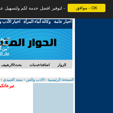
موافق - OK
لتوفير افضل خدمة لكم ولتسهيل عملي
أخبار عامة
-
وكالة أنباء المرأة
-
اخبار الأدب و
الموقع
يسارية
"من أج
حاز ال
الزوار
اضافة/خدمات
بحث/الارشيف
الصفحة الرئيسية
-
الادب والفن
-
سعد العبيدي
- 
تبرعاتكم