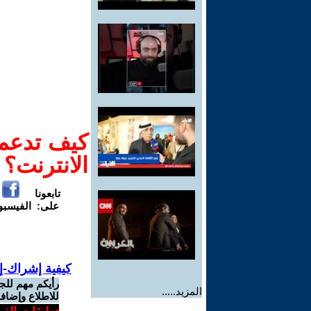
كيف تدعم-
الانترنت؟
تابعونا
على:
الفيسب
كيفية إشراك-إ
رأيكم مهم للج
المزيد.....
للاطلاع وإضافة