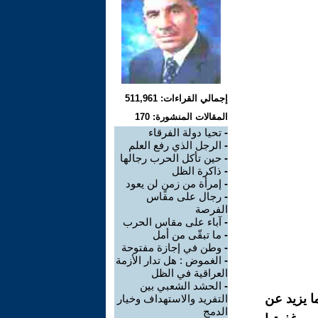
إجمالي القراءات: 511,961
المقالات المنشورة: 170
-
تحيا دولة الفرقاء
-
الرجل الذي رفع العلم
-
حين تأكل الحرب رجالها
-
ذاكرة الظل
-
إمرأة من زمنٍ لن يعود
-
رجال على مقاس
الفرصة
-
آباء على مقاس الحرب
-
ما تبقّى من أمل
-
وطن في إجازة مفتوحة
-
الغموض : هل تدار الأزمة
العراقية في الظل
-
الحشد الشعبي بين
ما يزيد عن
التفريد والاستهداف وخيار
الدمج