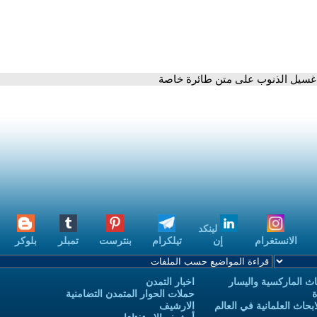
غسيل الذنوب على متن طائرة خاصة
لينكد
الانستغرام
إن
تيلكرام
بنترست
تمبلر
بلوكر
ث الماركسية واليسار
اخبار التمدن
ة
حملات الحوار المتمدن التضامنية
حاث العلمانية في العالم
الارشيف