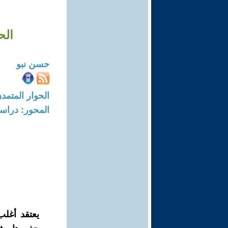
الح
حسن نبو
الحوار المتمدن-العدد: 8724 - 6
المحور: دراسا
يعتقد أغلب