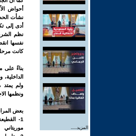
كما أن الج
أحواض الأن
نشأت الحضا
أدى إلى تك
نظم الشرق 
نفسها انقط
كانت مرحلة
بناءً على 
الداخلية، 
ولم يمتد م
ونظمها الا
بعض المراج
1- القطيع
المزيد.....
موريتاني