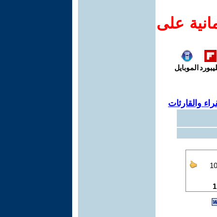
انية على
يبورد
الموبايل
اء والقارئات