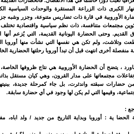
غرافيا لعبت دورًا حاسمًا في هذا الانفصال. فالحضارات القديم
هار الكبرى ذات الزراعة المستقرة والوحدات السياسية الكب
رة الأوروبية في قارة ذات تضاريس متنوعة، وجزر وشبه جزي
وين مجتمعات متنافسة، ذات نظم سياسية واقتصادية تختلف ج
القديم. وحتى الحضارة اليونانية القديمة، التي يُزعم أنها 
عت وتلاشت، ولم تكن هي نفسها التي نشأت منها أوروبا الح
 منفصلة أخرى انتهت قبل أن تبدأ أوروبا رحلتها الحضارية الخا
ماورد ، يتضح أن الحضارة الأوروبية هي نتاج ظروفها الخاصة، 
وتفاعلات مجتمعاتها على مدار القرون، وهي كيان مستقل بذات
ن حضارات سبقته واندثرت، بل جاء كمرحلة جديدة، ببنيتها 
جتماعية، وقيمها التي لم يكن لها وجود في أي حضارة سابقة.
ع :
ة الحضا ية : أوروبا وبداية التاريخ من جديد / ولد اباه، م