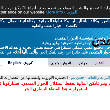
ة التصفح والنشر، الموقع يستخدم بعض أنواع الكوكيز نرجو النق
More info - المزيد
experience on our website
الفن
-
وكالة أنباء اليسار
-
وكالة أنباء العلمانية
-
وكالة أنباء العمال
-
وكا
الاقتصاد
-
اخبار الطب والعلوم
 الرئيسي لمؤسسة الحوار المتمدن
، علمانية، ديمقراطية، تطوعية وغير ربحية
ل مجتمع مدني علماني ديمقراطي حديث يضمن الحرية والعدالة الاجتم
حوار المتمدن على جائزة ابن رشد للفكر الحر والتى نالها أعلام في الفك
كوردي
English
الاخبار
مراكز
الحوار المتمدن
التراث واللغات
-
حسن نبو
- الحضارة الأوروبية وانفصالها عن الحضارات ال
 وتبرعاتكن المالية تحفظ استقلال الحوار المتمدن، فشاركونا 
استمرارية هذا الفضاء اليساري الحر