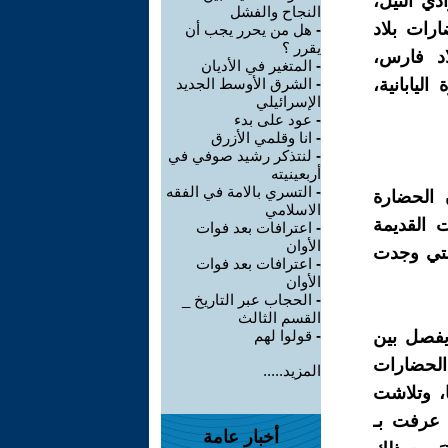
ي النيل،
النجاح والفشل
ارات بلاد
-
هل من يحرر يجب أن
يقرر ؟
لاد فارس،
-
المتغير في الأديان
ليابانية،
-
الشرق الأوسط الجديد
الإسرائيلي
-
عود على بدء
-
انا وقلمي الأزرق
-
لنتذكر رشيد صوفي في
أربعينيته
-
التسري بالامة في الفقه
 الحضارة
الاسلامي
 القديمة
-
اعترافات بعد فوات
الأوان
التي وجدت
-
اعترافات بعد فوات
الأوان
-
الحجاب عبر التاريخ _
القسم الثالث
يفصل بين
-
قولوا لهم
الحضارات
المزيد.....
ا، وتلاشت
 عرفت بـ
أخبار عامة