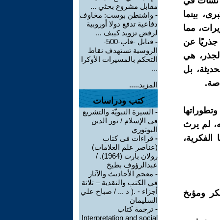
ة نشأت في
مقابل مشروع بحثي ...
رى، بينما
-
واشنطن بوست: مخاوف
دفاعية تدفع دولا أوروبية
رات، مما
لرفض تزويد كييف ...
ذريًا عن
-
قنابل -فاب-500-
الروسية تستهدف نقاط
الجذر، هي
التحكم بالمسيرات الأوكرا
...
ديثة، بل
صة.
المزيد.....
كتب ودراسات
وتطوراتها
-
السيرة النبويّة والتشريع
في الإسلام / نور الدين
ه، لم يرث
البوثوري
الفكرية،
-
قراءات فى كتاب
(عناصر علم العلامات)
رولان بارت (1964). /
عبدالرؤوف بطيخ
-
معجم الأحاديث والآثار
في الكتب والنقدية – ثلاثة
أجزاء - .( د ... / صباح علي
فكر ومؤىخ
السليمان
-
ترجمة كتاب
Interpretation and social