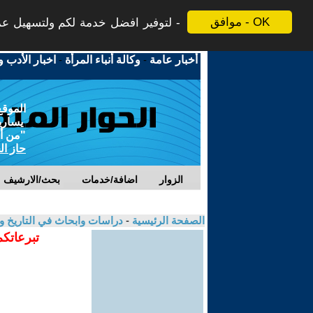
موافق - OK
لتوفير افضل خدمة لكم ولتسهيل عملي
أخبار عامة
-
وكالة أنباء المرأة
-
اخبار الأدب و
الموقع
يسارية
"من أج
حاز ال
الزوار
اضافة/خدمات
بحث/الارشيف
الصفحة الرئيسية
-
دراسات وابحاث في التاريخ و
تبرعاتكم