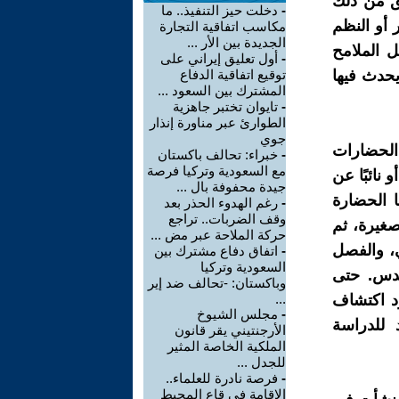
قَ من ذلك
-
دخلت حيز التنفيذ.. ما
 أو النظم
مكاسب اتفاقية التجارة
الجديدة بين الأر ...
ل الملامح
-
أول تعليق إيراني على
يحدث فيها
توقيع اتفاقية الدفاع
المشترك بين السعود ...
-
تايوان تختبر جاهزية
الطوارئ عبر مناورة إنذار
جوي
الحضارات
-
خبراء: تحالف باكستان
مع السعودية وتركيا فرصة
نائبًا عن
جيدة محفوفة بال ...
ا الحضارة
-
رغم الهدوء الحذر بعد
وقف الضربات.. تراجع
صغيرة، ثم
حركة الملاحة عبر مض ...
ي، والفصل
-
اتفاق دفاع مشترك بين
السعودية وتركيا
قدس. حتى
وباكستان: -تحالف ضد إير
رد اكتشاف
...
-
مجلس الشيوخ
 للدراسة
الأرجنتيني يقر قانون
الملكية الخاصة المثير
للجدل ...
-
فرصة نادرة للعلماء..
الإقامة في قاع المحيط