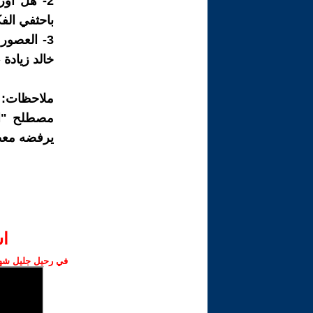
2- هل او
باحثفي الفك
3- العصور
خالد زيادة 
ملاحظات:
مصطلح "ال
يرفضه معظم
ا‫
في رحيل جليل شهبا