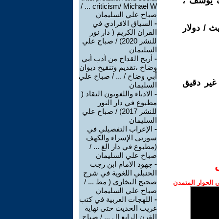
ف يوسف ،
criticism/ Michael W ... /
صباح علي السليمان
-
السياق الافرادي في
ث / دولار
القران الكريم ( دار نور
للنشر 2020) / صباح علي
السليمان
-
أريج القداح من أدب أبي
وضاح ،تقديم وتنقيح ديوان
أبي وضاح / ... / صباح علي
غير دقيق
السليمان
-
الادباء واللغويون النقاد (
مطبوع في دار النور
للنشر 2017) / صباح علي
السليمان
-
الإعراب التفصيلي في
سورتي الإسراء والكهف
(مطبوع في دار الغ ... /
صباح علي السليمان
-
جهود الامام ابن رجب
الحنبلي اللغوية في شرح
صحيح البخاري ( مط ... /
الحوار المتمدن
صباح علي السليمان
-
اللهجات العربية في كتب
غريب الحديث حتى نهاية
القرن الرابع ال ... / صباح