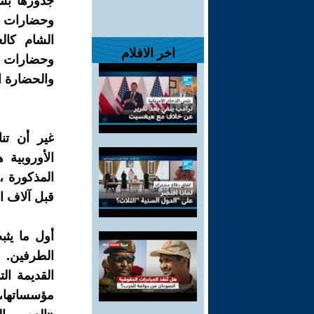
جذورها بشك
وحضارات بل
الشام كالع
اخر الافلام
وحضارات ال
والحضارة الي
غير أن تن
الأوروبية
المذكورة ،
قبل آلاف ا
أول ما يثب
الطرفين. 
القديمة ال
مؤسساتها،