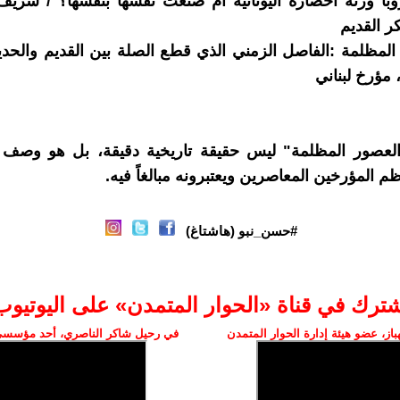
روبا ورثة احضارة اليونانية ام صنعت نفسها بنفسها؟ / شري
ر القديم
 المظلمة :الفاصل الزمني الذي قطع الصلة بين القديم والحدي
، مؤرخ لبناني
عصور المظلمة" ليس حقيقة تاريخية دقيقة، بل هو وصف 
 المؤرخين المعاصرين ويعتبرونه مبالغاً فيه.
#حسن_نبو (هاشتاغ)
شترك في قناة «الحوار المتمدن» على اليوتيوب
ز، عضو هيئة إدارة الحوار المتمدن
في رحيل شاكر الناصري، أحد مؤسسي 