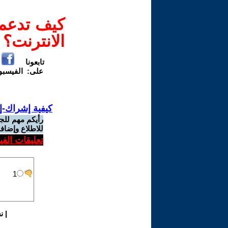
كيف تدعم-
الانترنت؟
تابعونا
على:
الفيسب
كيفية إشراك-إ
رأيكم مهم للج
للاطلاع وإضافة
تعليقات الف
|
ن