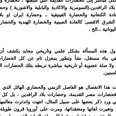
ل مباشر إلى الحضارات القديمة التي سبقتها ، كحضارة واد
اد الرافدين،(السومرية والاكادية والبابلية والاشورية ) وحض
ادة الكنعانية والحضارة الفينيقية .. وحضارة ايران او ب
شرق الاقصى كالعادة الصينية والحضارة الهندية والحضارة ا
ونانية ...الخ .
اول هذه المسألة بشكل علمي وتاريخي محايد يكشف أن
 هي بناء مستقل، نشأ وتطور بمعزل تام عن كل الحضارات
 ولا صلة عضوية أو تاريخية مباشرة تربطه بتلك الحضارات 
لسنين.
ت هذا الانفصال هو الفاصل الزمني والحضاري الهائل الذي 
فحضارات مصر القديمة، وحضارات بلاد الرافدين ، بل كل 
تي ورد ذكر بعضها على سبيل المثال، انتهت واندثرت معالمه
 وتغيرت لغاتها ومعتقداتها، ومرت على أوروبا قرون طويلة