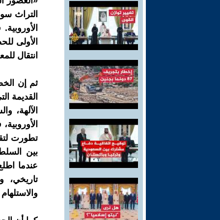
«العصور ال
التراث سوى
الأوروبية.
الأولى للح
انتقال للمع
ثم إن الخص
القديمة الت
الآلهة، وا
الأوروبية،
تطورت لتقو
بين السلط
عندما اطلع
تاريخي، و
والاستلهام 