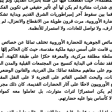
مظلمة»، حيث انقطعت فيها كل صلة بالتراث القديم، ولم يب
 شذرات متناثرة لم يكن لها أي تأثير حقيقي في تكوين الفكر
 فما بين سقوط آخر إمبراطوريات الشرق القديم وبداية تشك
ضارة الأوروبية، مرت قرون طويلة من الانقطاع والانعزال، لم 
ارف، ولا تواصل للعادات، ولا استمرار للأنظمة.
ائص الجوهرية للحضارة الأوروبية تختلف تمامًا عن خصائص 
ي قامت على أسس دينية ملكية مقدسة، حيث كان الحاكم إلهًا أو 
لسلطة مطلقة مركزية، والمعرفة حكرًا على طبقة الكهنة. أم
 فقد نشأت في البداية كنسيج من المجتمعات القبلية والمدن ال
م على مفاهيم مختلفة تمامًا: مثل الفردية، والقانون الوضع
ات، والبحث العلمي القائم على التجربة لا على النقل الم
 الأوروبيون لاحقًا على آثار الحضارات القديمة، كان ذلك مج
لم يكن استمرارًا لتراث متوارث، بل تعاملوا معه كمواد
لا كأساس بنوا عليه حضارتهم.