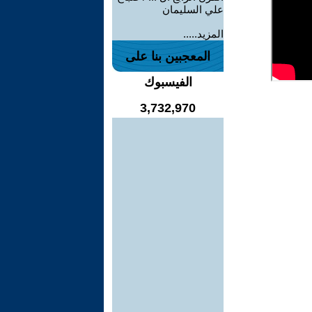
علي السليمان
المزيد.....
المعجبين بنا على
الفيسبوك
3,732,970