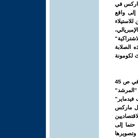
 ماركس في
 إلى واقع
للاستيلاء
إمبريالي،
لاشتراكية"
ه الصلابة
ث لكومونة
وفي ذروة تخبطه داخل هذه الفجوة الواهمة، يعلن ياسين بنبرة المنتصر في ص 45
"المرشد"
فيدماير"
رل ماركس
قتصاديين
 حتما إلى
 وتصويرها