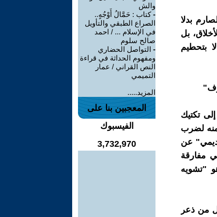
والش
-
كتاب : حَمَّالُ أَوْجُهٍ..
صارم بدلا
الصراع الطبقي والتأويل
في الإسلام ... / احمد
أخلاق، بل
صالح سلوم
ا بتحطيم
-
التواصل الحضاري
ومفهوم الحداثة في قراءة
النص القراني / عمار
التميمي
المزيد.....
المعجبين بنا على
لى تكتيك
الفيسبوك
منه لضرب
اديمي" عن
3,732,970
في مفارقة
و "تشويه
بل من ذعر