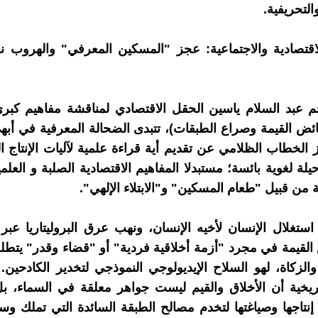
التحريفية.
 الاقتصادية والاجتماعية: عجز "المسكين المعرفي" والهروب 
م عبد السلام ياسين الحقل الاقتصادي لمناقشة مفاهيم كبرى
ئض القيمة وصراع الطبقات)، تتبدى الضحالة المعرفية في أبهى 
ز الخطاب الظلامي عن تقديم أية قراءة علمية لآليات الإنتاج ا
يلة لغوية بائسة؛ مستبدلا المفاهيم الاقتصادية الصلبة و العلم
 من قبيل "طعام المسكين" و"الابتلاء الإلهي".
استغلال الإنسان لأخيه الإنسان، ونهب عرق البروليتاريا عبر 
لقيمة في مجرد "أزمة أخلاقية فردية" أو "قضاء وقدر" يتطل
الزكاة، لهو السلاح الإيديولوجي النموذجي لتخدير الكادحين. 
تاريخية أن الأخلاق والقيم ليست جواهر معلقة في السماء، ب
إنتاجها وصياغتها لتخدم مصالح الطبقة السائدة التي تملك وسائ