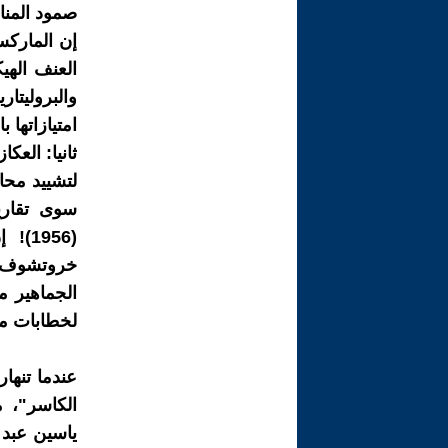
صمود المنا
إن الماركس
العنف الهي
والبروليتا
امتيازاتها ب
ثانيا: العك
لتشييد محا
سوى تقاري
(956
خروتشوف تفض
الجماهير م
لخطابات مث
عندما تنها
الكاسر"، 
ياسين عبد 