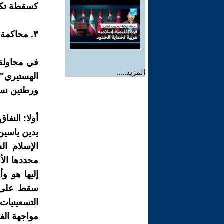
كسقطة تكشف
٣. محاكمة العنف ونفاق المرجعية: العكازات التحريفية والمنحدر الشوفيني
في محاولة 
المزيد.....
الهستيري" 
ورطتين نسفت
أولا: النفا
يدين ياسين 
الإسلام ا
محددها الأ
إليها هو وأ
سقط على إ
التسعينيات
مواجهة الف