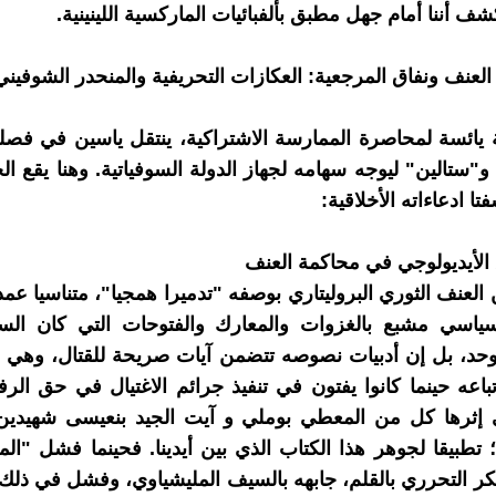
 أننا أمام جهل مطبق بألفبائيات الماركسية اللينينية.
يائسة لمحاصرة الممارسة الاشتراكية، ينتقل ياسين في فصل
و"ستالين" ليوجه سهامه لجهاز الدولة السوفياتية. وهنا يقع 
ا ادعاءاته الأخلاقية:
ق الأيديولوجي في محاكمة العنف
العنف الثوري البروليتاري بوصفه "تدميرا همجيا"، متناسيا عمدا
لسياسي مشبع بالغزوات والمعارك والفتوحات التي كان السي
وحد، بل إن أدبيات نصوصه تتضمن آيات صريحة للقتال، وهي ا
تباعه حينما كانوا يفتون في تنفيذ جرائم الاغتيال في حق الرف
ثرها كل من المعطي بوملي و آيت الجيد بنعيسى شهيدين 
؛ تطبيقا لجوهر هذا الكتاب الذي بين أيدينا. فحينما فشل "ا
كر التحرري بالقلم، جابهه بالسيف المليشياوي، وفشل في ذلك 