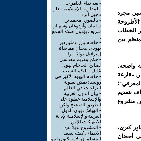
-
بعد نداء العامري..
-المقاومة الإسلامية- تعلن
اسين مجرد
تأجيل الرد
-
بالصور.. محمد بن
الأطروحة
سلمان وأردوغان وشهباز
عر الخطاب
شريف يؤدون صلاة الجمع
...
منظم بين
-
حاخام بارز وملياردير
يهودي يبحثان مقاضاة
إسرائيل دوليًا.. وا ...
-
حكم بتغريم مقدسي
لصالح الحاخام يهودا
ة واضحة:
غليك.. إليكم السبب
عن مقارعة
-
حاخام اليهود الأكبر في
روسيا: يمكن تسوية
 المعرفي"؛
النزاعات في العالم ...
اف بتقديم
-
بيان الدول العربية
والإسلامية خطوة على
سين مشروع
الطريق الصحيح ولكن... ...
-
الهباش: بيان الدول
العربية والإسلامية لإدانة
الانتهاكات الإس ...
اور كبرى،
-
المشروع بديلا عن
الانتماء.. كيف يصعد
في أحضان
المسلمون الأمريكيون لمو