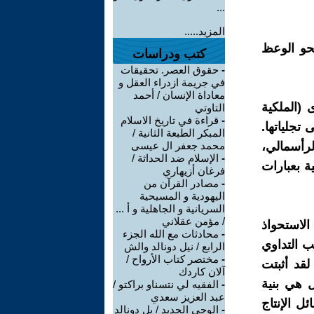
...
المزيد.....
نحو الوعظ
كتب ودراسات
-
حقوق العصر. تحقيقات
في جريمة ازدراء العقل و
معاداة الإنسان / أحمد
 (الملكية
التاوتي
-
قراءة في تاريخ الاسلام
تجلياتها.
المبكر الطبعة الثانية /
لرأسمالي،
محمد جعفر ال عيسى
-
الإسلام ضد الحداثة /
ية بعبارات
فرغان أزيهاري
-
مصادر القرآن من
اليهودية و المسيحية
السريانية و الجاهلية و أ ...
/ مؤمن عقلاني
الاستحواذ
-
محادثات مع الله الجزء
ب التداوي
الرابع / نيل دونالد والش
-
مختصر كتاب الأرواح /
لقد أثبتت
آلان كاردك
ل هي بنية
-
الفقيه لي نتسناو براكتو /
عبد العزيز سعدي
ل الإنتاج
-
الوحي الجديد / يل دونالد