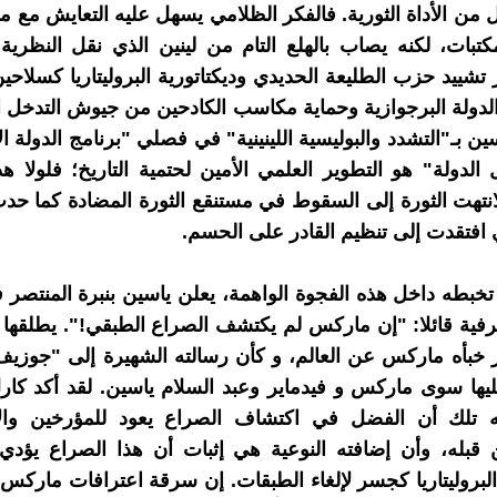
من الأداة الثورية. فالفكر الظلامي يسهل عليه التعايش مع
كتبات، لكنه يصاب بالهلع التام من لينين الذي نقل النظرية
تشييد حزب الطليعة الحديدي وديكتاتورية البروليتاريا كسلاحين 
لدولة البرجوازية وحماية مكاسب الكادحين من جيوش التدخل ال
سين بـ"التشدد والبوليسية اللينينية" في فصلي "برنامج الدولة ا
الدولة" هو التطوير العلمي الأمين لحتمية التاريخ؛ فلولا هذ
لانتهت الثورة إلى السقوط في مستنقع الثورة المضادة كما حد
 افتقدت إلى تنظيم القادر على الحسم.
ية قائلا: "إن ماركس لم يكتشف الصراع الطبقي!". يطلقها 
بأه ماركس عن العالم، و كأن رسالته الشهيرة إلى "جوزيف 
يها سوى ماركس و فيدماير وعبد السلام ياسين. لقد أكد كا
 تلك أن الفضل في اكتشاف الصراع يعود للمؤرخين والا
ن قبله، وأن إضافته النوعية هي إثبات أن هذا الصراع يؤدي
 البروليتاريا كجسر لإلغاء الطبقات. إن سرقة اعترافات ماركس