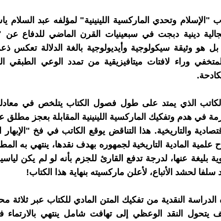
اب "الإسلام وتحدي الماركسية اللينينية" لمؤلفه عبد السلام ي
الية دينية دبجت في سبعينيات القرن الماضي للدفاع عن "
؛ بل هو وثيقة سيكولوجية وأيديولوجية بالغة الدلالة تعكس ذ
متخفي وراء لافتات ميتافيزيقية من تمدد الوعي الطبقي ال
كادحة.
لكاتب الذي يمتد على طول فصول الكتاب يتلخص في معادل
ارمة في هدم وتفكيك الماركسية اللينينية المقابلة بعجز مطلق 
اقتصادية والتاريخية. هذا التناقض يوقع الكاتب في فخ "الإبهار
علمية المادية التاريخية لجمهوره بهدف نقدها، ينتهي به المط
ية بليغة عنها، لدرجة تدفع القارئ للجزم بأنه لو لم يكن ليا
لفا لحشد الأتباع، لأعلن ماركسيته بنهاية هذا الكتاب!
الدراسة النقدية من تفكيك المتن المادي للكتاب عبر ثلاثة مح
 يتحول النقد الوعظي إلى تهافت شامل ينتهي بالارتماء 