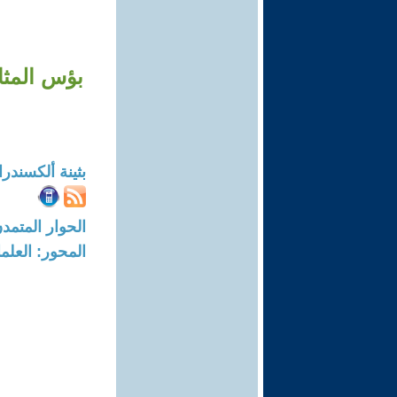
بؤس المثال
بثينة ألكسندرا
الحوار المتمدن-العدد: 8724 - 6
المحور: العلما