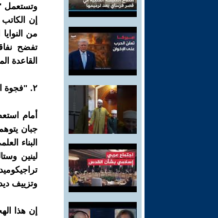
وتستعمل "ا
إن الكاتب ي
من النوايا
تفضح نفاقه
القاعدة الم
٢. "فجوة الدخول" التكتيكية: ذعر الحسم اللينيني وفضيحة "السر المكشوف"
أمام استعص
جبان يتوهم
البناء الع
لينين وستا
تراجيكوميد
وتزييف ديد
إن هذا اله