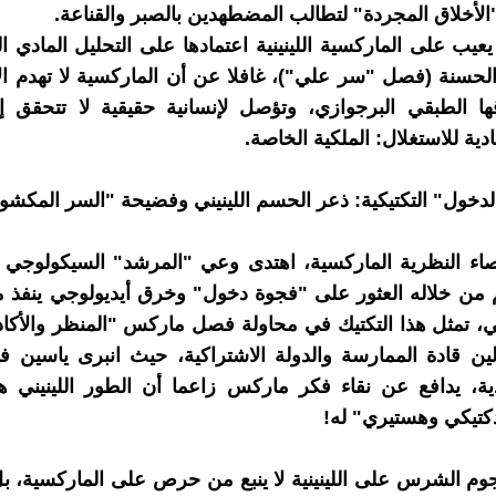
لأخلاق المجردة" لتطالب المضطهدين بالصبر والقناعة.
عيب على الماركسية اللينينية اعتمادها على التحليل المادي ال
 الحسنة (فصل "سر علي")، غافلا عن أن الماركسية لا تهدم ال
ا الطبقي البرجوازي، وتؤصل لإنسانية حقيقية لا تتحقق إل
ادية للاستغلال: الملكية الخاصة.
اء النظرية الماركسية، اهتدى وعي "المرشد" السيكولوجي إ
 من خلاله العثور على "فجوة دخول" وخرق أيديولوجي ينفذ 
لمي، تمثل هذا التكتيك في محاولة فصل ماركس "المنظر والأك
لين قادة الممارسة والدولة الاشتراكية، حيث انبرى ياسين 
ية، يدافع عن نقاء فكر ماركس زاعما أن الطور اللينيني ه
كتيكي وهستيري" له!
جوم الشرس على اللينينية لا ينبع من حرص على الماركسية، 