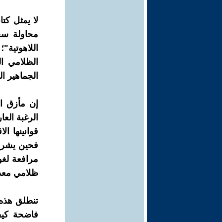
لا يمثل كت
محاولة سج
اللاهوتية"
الظلامي ال
الجماهير ال
إن مأزق ا
الرغبة الع
قوانينها ال
فحين يشرح 
مرافعة لغو
ظلامي معد س
تنطلق هذه 
فاضحة كيف