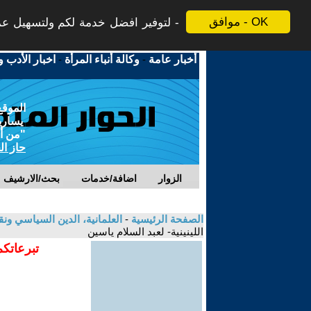
موافق - OK
لتوفير افضل خدمة لكم ولتسهيل عملي
أخبار عامة
-
وكالة أنباء المرأة
-
اخبار الأدب و
الموقع
يسارية
"من أج
حاز ال
الزوار
اضافة/خدمات
بحث/الارشيف
الصفحة الرئيسية
-
العلمانية، الدين السياسي ونق
اللينينية- لعبد السلام ياسين
تبرعاتكم