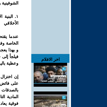
الشوفينية و
١. البنية
الأخلاقي
عندما يقتح
الخاصة وفا
و بهذا يعج
فيلجأ إلى ح
اخر الافلام
وعظية بالية
إن اختزال 
على فائض ا
بالصدقات و
المادية ال
فوقية يعاد 