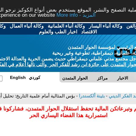
ة التصفح والنشر، الموقع يستخدم بعض أنواع الكوكيز نرجو النق
More info - المزيد
experience on our website
الفن
-
وكالة أنباء اليسار
-
وكالة أنباء العلمانية
-
وكالة أنباء العمال
-
وكا
الاقتصاد
-
اخبار الطب والعلوم
 الرئيسي لمؤسسة الحوار المتمدن
، علمانية، ديمقراطية، تطوعية وغير ربحية
ل مجتمع مدني علماني ديمقراطي حديث يضمن الحرية والعدالة الاجتم
حوار المتمدن على جائزة ابن رشد للفكر الحر والتى نالها أعلام في الفك
كوردي
English
الاخبار
مراكز
الحوار المتمدن
د الفكر الديني
-
بثينة ألكسندرا
- بؤس المثالية أمام علمية التاريخ: تحليل
 وتبرعاتكن المالية تحفظ استقلال الحوار المتمدن، فشاركونا 
استمرارية هذا الفضاء اليساري الحر