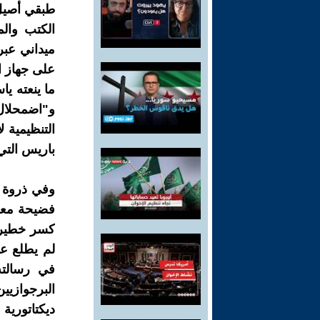
طبقي أصيل 
الكتب والم
ميداني عبر 
على جهاز ا
ما ينعته يا
و"اضمحلال 
التنظيمية 
باريس التي
فضيحة معرف
كسر خطير خ
لم يطلع عل
في رسالته
البرجوازيي
ديكتاتورية