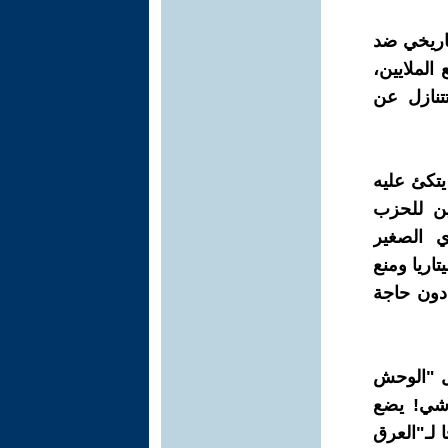
تاريخي ضد
الملايين،
تتنازل عن
يتكئ عليه
ين للحزب
ي الصغير
تاريا ومنع
 دون حاجة
صل "الوحش
اشي! يضع
 لـ"العرق