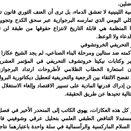
ضلين.
ية اللينينية لا تعشق الدماء، بل ترى أن العنف الثوري قانون 
كلي اليومي الذي تمارسه البرجوازية عبر سحق الكدح وتجويع 
ريا المنظمة هي قابلة التاريخ لانتزاع حقوقها من طبقة لن 
الدعاء ولا الوعظ.
از التحريفي الخروتشوفي
كمته ضد ستالين ومرحلة البناء الصناعي، لم يجد الشيخ عكازا 
ر وكتابات نيكيتا خروتشوف التحريفي في المؤتمر العشر
1)! إن استعارة الخطاب الظلامي لأطروحات ارتداد البرجواز
ح الالتقاء بين الرجعية والتحريفية لتعطيل ديكتاتورية البرولي
ن إدراك قدرتها المادية على تسيير الاقتصاد وإلغاء الاستغلال
الية تحيدها عن طريق الحقيقة.
ر كل هذه العكازات، يهوي الكاتب إلى المنحدر الأخير في ف
مستبدلا التناقض الطبقي العلمي بتحليل عرقي وشوفيني ف
السلام الماركسية والرأسمالية في سلة واحدة باعتبارهما نتاجا