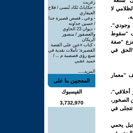
لى "سلعة"
زغريت
-
حكاياتْ تَكاد تُنسى / فلاح
لظلامي لا
العيفاري
ه.
-
وعي ـ قصص قصيرة جدا
/ حسين جداونه
 وجودي".
-
ديوان 23 الحاوي
سف "سقوط
والعصفور / منصور
الريكان
تنزع "صفة
-
كتاب «عين على القصة
"الحق في
القصيرة: تأملات نقدية في
تسع رؤى قصصية م ... /
حميد عقبي
المزيد.....
ف "معمار
المعجبين بنا على
 أخلاقي".
الفيسبوك
ق الصخور،
3,732,970
 تتجلى في
جبل يحمي