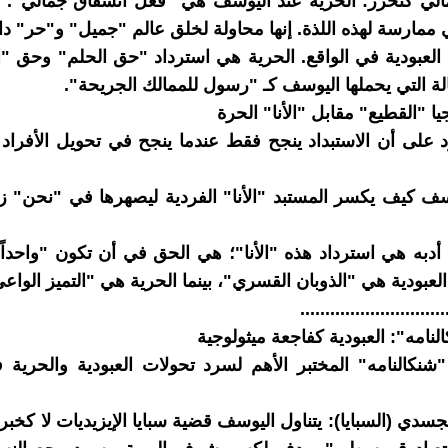
الي كتحرر: الحرية عند اليوسف هي "فعل انشقاق جمالي". ا
 ممارسة لهذه اللذة. إنها محاولة لخلق عالم "جميل" و"حر" د
العبودية في الواقع. الحرية هي استرداد "حق الحلم" وحق "ا
ة التي يحملها اليوسف كـ "رسول للممالك الجريحة".
 على أن الاستبداد ينجح فقط عندما ينجح في تحويل الأفراد 
ف كيف يكسر المستبد "الأنا" الفردية ليصهرها في "نحن" ز
أدبه هي استرداد هذه "الأنا"؛ هي الحق في أن تكون "واحداً" 
لعبودية هي "الذوبان القسري"، بينما الحرية هي "التميز الواعي
.............................
كالنامه": العبودية كفاجعة ميثولوجية
"شنكالنامه" المختبر الأهم لسرد تحولات العبودية والحري
لجسدي (السبايا): يتناول اليوسف قضية سبايا الإيزيديات لا كخب