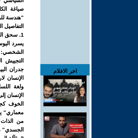
السياسي لي
صياغة الكا
"هندسة للم
التفاصيل ال
1. سحق الفردانية: صناعة "الإنسان المبرمج"
يسرد اليوس
الشخصي:
التجييش ا
جدران الب
اخر الافلام
الإنسان لا
ولغة اللس
الإنسان إلى
الخوف كجد
معماري" ي
من الذات".
الجسدي" مق