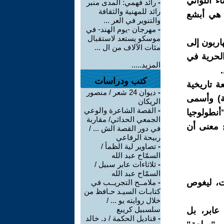
 اللواتي
-
رائد فهمي: المدى منبر
رائد للمهنية والثقافة
ة هي أبشع
والتنوير في العر ...
-
مهرجان -يوم الهند- في
موسكو يستعد لاستقبال
اربون إلى
مئات الآلاف من ال ...
الحرية في
المزيد.....
كتب ودراسات
ة تاريخية
-
ديوان 24 شعر / منصور
ة) وأسمى
الريكان
-
القصة الشاعرة والوعي
"أنطولوجيا
الجمعي الحداثي/ مقاربة
ح معنى أن
في دور القصة الش ... /
ربيحة الرفاعي
-
تصاوير لية الظمأ /
السمّاح عبد الله
-
ثلاثاءات عابر سبيل /
السمّاح عبد الله
ات، ليغوص
-
ملامــح التجريــب في
كتابـات السيـد حـافظ من
خلال روايته يو ... /
سلسبيل كريبع
عابر، بل
-
قناديل الحكمة / د. خالد