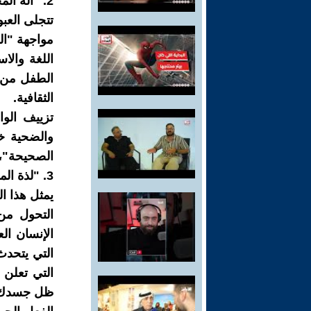
2. "آلة المحو": استهداف الذاكرة والهوية
تتجلى العب
مواجهة "ال
اللغة والاس
الطفل من ن
الثقافية.
تزييف الوا
والضحية خا
الصحيحة"، أ
3. "لذة المواجهة": الانشقاق كفعل حرية أسمى
يمثل هذا ا
التحول من 
الإنسان الع
التي يتحدث
التي تعلن 
ظل جسدك 