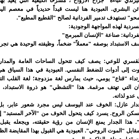
رتدي عباءة "جراح الأرواح"، مشرحاً الكيفية التي يعيد بها 
ئن البشري. العبودية هنا ليست قيداً حديدياً في معصم ال
حو" تستهدف تدمير الفردانية لصالح "القطيع المطيع".
سردية لهذه المواجهة الوجودية:
ف الاستبداد بوصفه "معملاً" ضخماً، وظيفته الوحيدة هي تجري
لقسري للوعي: يصف كيف تتحول الساحات العامة والمد
يوت إلى أدوات للضغط النفسي. العبودية في هذا السياق ه
رتداء "قناع" يومي، حيث يمارس لغة مزدوجة؛ لغة القلب ال
ان التي تهتف مرغمة. هذا "التشظي" هو ذروة الاستبداد، ل
 عدو لذاته.
ار عازل: الخوف عند اليوسف ليس مجرد شعور عابر، بل 
سكن الروح. يسرد كيف يتحول الخوف من "الآخر المستبد" 
 هذا الجدار يمنع الإنسان من رؤية حقيقته، ويجعله يقبل ب
ابل "الموت الروحي". العبودية هي القبول بهذا المقايضة الظا