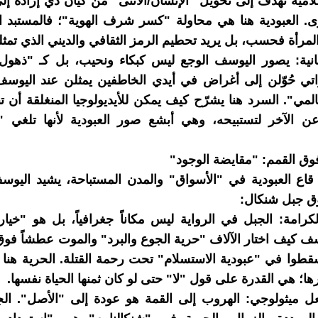
مية تهدف إلى تحويل "الإنسان/الأنثى" من كيان ذي إرادة إ
ترى. العبودية هنا هي محاولة "كسر شرف الهوية"؛ فالمستبد ا
لمرأة فحسب، بل يريد تحطيم الرمز الثقافي والديني الذي تمثل
سانية: يصور اليوسف الوجع ليس كبكاء ونحيب، بل كـ "ذهول
واتي حُوّلن إلى أغراض في أيدي الخاطفين يمثلن عند اليو
المي". السرد هنا يشرّح كيف يمكن للأيديولوجيا المنغلقة أن 
عن الآخر لتستبيحه، وهي أبشع صور العبودية لأنها تلغي 
اع العبودية في "الأسواق" والمدن المستباحة، يشيد اليوس
ق جبل شنكال:
رامة: الجبل في الرواية ليس مكاناً جغرافياً، بل هو "خيار
ف كيف اختار الآلاف "حرية الجوع والبرد" والموت عطشاً فو
طوا في "عبودية الاستسلام" تحت رحمة القتلة. الحرية هنا
؛ هي القدرة على قول "لا" حتى لو كان ثمنها الحياة نفسها.
عل ميثولوجي: الهروب إلى القمة هو عودة إلى "الأصل". ال