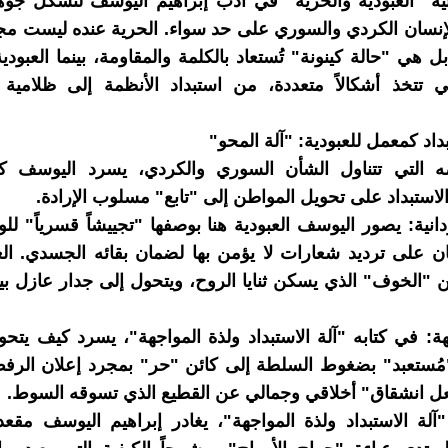
ئية "العبودية والحرية" في أدب إبراهيم اليوسف لتشكل جو
إنسان الكردي والسوري على حد سواء. الحرية عنده ليست مج
 هي "حالة كينونة" تُستعاد بالكلمة والمقاومة، بينما العبودي
ي تتخذ أشكالاً متعددة، من استبداد الأنظمة إلى ظلامية 
تبداد كمعمل للعبودية: "آلة المحو"
التي تتناول الشأن السوري والكردي، يسرد اليوسف ك
استبداد على تحويل المواطن إلى "تابع" مسلوب الإرادة.
نية: يصور اليوسف العبودية هنا بوصفها "تجييشاً قسرياً" ل
سان على ترديد شعارات لا يؤمن بها لضمان بقائه الجسدي. ال
من "الخوف" الذي يسكن ثنايا الروح، ويتحول إلى جدار عازل بي
هة: في كتابه "آلة الاستبداد ولذة المواجهة"، يسرد كيف يتح
مُستعبد" بضغوط السلطة إلى كائن "حر" بمجرد إعلان الرفض
ل انشقاق" أخلاقي وجمالي عن القطيع الذي تسوقه السوط.
لة الاستبداد ولذة المواجهة"، يغادر إبراهيم اليوسف مقع