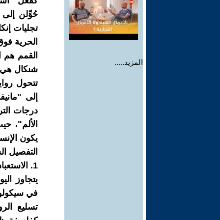
كفعل "است
حُوِّلن إل
تجليات إنكار
الحرية فوق
القمم هم ا
المزيد.....
شنكال هي "
تتحول رواي
إلى "ماني
درجات الترف
الألم"، حي
يكون الإنسا
التفصيل الس
1. الاستعباد الجسدي: "سوق النخاسة" كإنكار للكونية
يتجاوز الي
في سيكولوج
تسليع الر