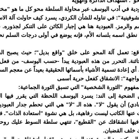
ودية في أدب اليوسف عبر محاولة السلطة محو كل ما هو "مخ
شوفينية": في تناوله للشأن الكردي، يسرد كيف حاولت آلة الاس
م والرمز. العبودية هنا هي إجبار الكائن على التنكر لجذوره. ع
طق اسمه بلسانه الأم، فإنه يوضع في أولى درجات السلم نحو
قع: تعمل آلة المحو على خلق "واقع بديل"؛ حيث يصبح الجل
ئنة. التحرر من هذه العبودية يبدأ -حسب اليوسف- من فعل 
ي إعادة تسمية الأشياء بأسمائها الحقيقية بعيداً عن معجم الس
لمفهوم "الثورة الشخصية" التي تسبق الثورة الجماعية:
الضحية إلى الند: يسرد اليوسف اللحظة التي يقرر فيها ال
ادي) أن يقول "لا". هذه الـ "لا" هي التي تحطم جدار العبودية
 عنها الكاتب ليست رفاهية، بل هي نشوة "استعادة الذات". 
فيها انشقاقك عن "القطيع"، تنتهي سلطة السوط عليك روحيا
خلف القضبان.