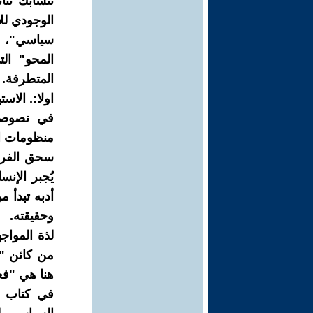
تتشابك ثنا
الوجودي لل
سياسي"، بل
المحو" الت
المتطرفة.
اولا:. الاس
في نصوصه 
منظومات ال
سحق الفردا
يُجبر الإن
أدبه تبدأ 
وحقيقته.
لذة المواج
من كائن "
هنا هي "فع
في كتاب "آ