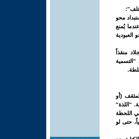
تلف":
تبداد محو
ندما يُمنع
 العبودية
اد منقذاً
"التسمية
لطة.
مثقف (أو
. "اللذة"
في اللحظة
ً، حتى لو