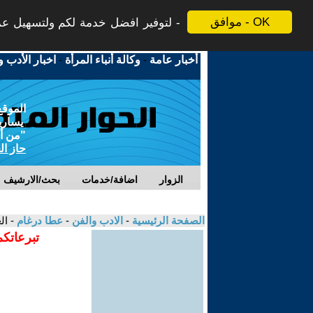
موافق - OK
لتوفير افضل خدمة لكم ولتسهيل عملي
أخبار عامة
-
وكالة أنباء المرأة
-
اخبار الأدب و
الموقع
يسارية
"من أج
حاز ال
الزوار
اضافة/خدمات
بحث/الارشيف
الصفحة الرئيسية
-
الادب والفن
-
عطا درغام
- ال
تبرعاتكم