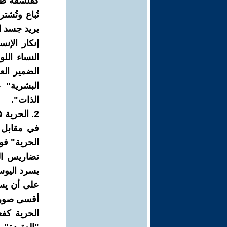
كفلسفة ظلا
تُباع وتُش
يريد جسد ا
إنكار الإن
النساء الل
الضمير الع
البشرية" 
الذات".
2. الحرية فوق القمم: "مقايضة الوجود"
في مقابل ق
الحرية" فو
تضاريس الك
يسرد اليوس
على أن يسق
أقسى صورها
الحرية كف