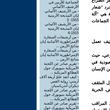
هر الصراع
الجماعية للأرمن في
الأرشيف الألماني
رد "شعار
-
من الأرشيف الألماني
ة هي "آلة
إبان المذبحة الأرمنية
1915- 3
الجماعات
-
من الأرشيف الألماني
إبان المذبحة الأرمنية
1915-4
-
من أرشيفات السفارة
يف تعمل
الإمبراطورية الألمانية إبان
مذابح الأرمن ...
-
من أرشيفات السفارة
الإمبراطورية الألمانية إبان
لوعي، حيث
مذابح الأرمن ...
عبودية في
-
تقرير صادر عن اللجنة
الأمريكية بنيويورك حول
ن الإنسان
الفظائع المرتكبة ...
-
كيف أنقذ علمٌ أربعة آلاف
أرمني: رواية القس
ول المثقف
ديكران أندرياسيان
. الحرية
-
تقرير صادر عن اللجنة
الأمريكية بنيويورك حول
الفظائع المرتكبة ...
د المراقب
-
تقرير صادر عن اللجنة
الأمريكية بنيويورك حول