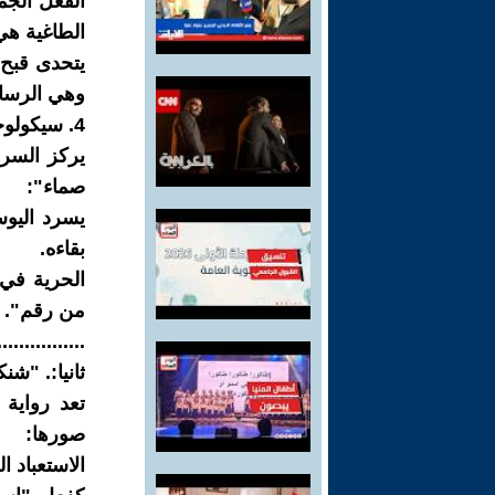
الفعل الجم
الطاغية هي
يتحدى قبح 
وهي الرسال
4. سيكولوجيا "القطيع" مقابل "الأنا" الحرة
يركز السرد
صماء":
يسرد اليوس
بقاءه.
الحرية في 
من رقم". ا
................
ثانيا:. "شن
تعد رواية 
صورها:
الاستعباد ا