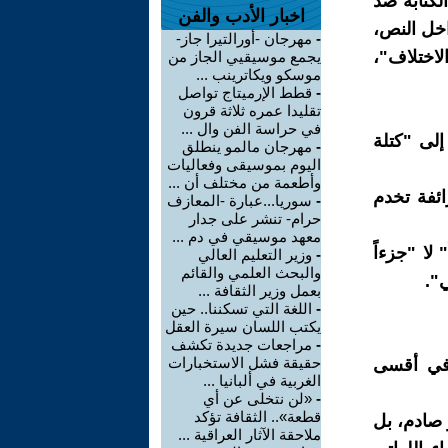
لكتابة ضد
اخبار الأدب والفن
اخل النص،
-
مهرجان -أورالتيرا جاز-
لاختلاف"،
يجمع موسيقيي الجاز من
موسكو ويكاترينب ...
-
قطط الإرميتاج تواصل
تقليدا عمره ثلاثة قرون
في حراسة الفن وال ...
إلى "كتلة
-
مهرجان مالمو ينطلق
اليوم بموسيقى وفعاليات
وأطعمة من مختلف أن ...
ائفة تخدم
-
سوريا...عبارة -المعازف
حرام- تنشر على جدار
معهد موسيقي في دم ...
لا "جزءاً
-
وزير التعليم العالي
والبحث العلمي والقائم
".
بعمل وزير الثقافة ...
-
اللغة التي تسكننا.. حين
يكتب اللسان سيرة العقل
-
مراجعات جديدة تكشف
حقيقة فشل الاستخبارات
ة في أقسى
الغربية في ألبانيا ...
-
«لن نتخلى عن أي
قطعة».. الثقافة تؤكد
ر صادم، بل
ملاحقة الآثار العراقية ...