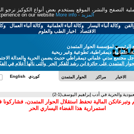
ة التصفح والنشر، الموقع يستخدم بعض أنواع الكوكيز نرجو النق
More info - المزيد
experience on our website
الفن
-
وكالة أنباء اليسار
-
وكالة أنباء العلمانية
-
وكالة أنباء العمال
-
وكا
الاقتصاد
-
اخبار الطب والعلوم
 الرئيسي لمؤسسة الحوار المتمدن
، علمانية، ديمقراطية، تطوعية وغير ربحية
ل مجتمع مدني علماني ديمقراطي حديث يضمن الحرية والعدالة الاجتم
حوار المتمدن على جائزة ابن رشد للفكر الحر والتى نالها أعلام في الفك
كوردي
English
الاخبار
مراكز
الحوار المتمدن
عبودية والحرية في أدب إبراهيم اليوسف(1-2)
 وتبرعاتكن المالية تحفظ استقلال الحوار المتمدن، فشاركونا 
استمرارية هذا الفضاء اليساري الحر