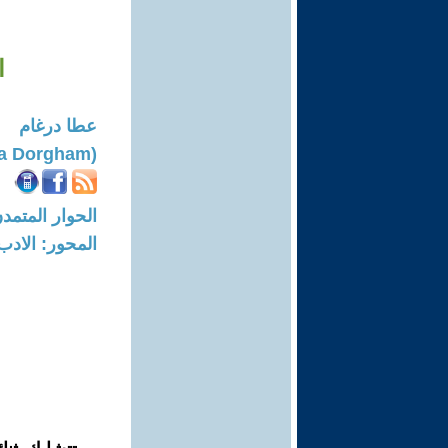
ا
عطا درغام
(Atta Dorgham)
الحوار المتمدن-العدد: 8725 - 6
المحور: الادب