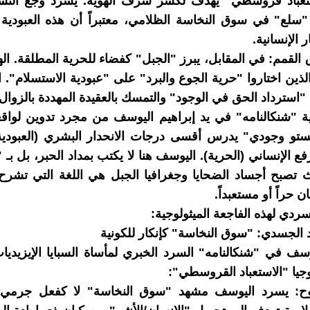
عباد قروسطي" يهدف لكسر شرف الهوية. يسرد وجع النساء
ى "سلع" في سوق النخاسة الظلامي، معتبراً أن هذه العبودي
 الإنسانية.
 القمم: في المقابل، يبرز "الجبل" كفضاء للحرية المطلقة. اله
لذين اختاروا "حرية الجوع والبرد" على "عبودية الاستسلام". 
استرداد الحق في الوجود" والتمسك بالعقيدة المهددة بالزوال.
ة "شنكالنامه" في يد إبراهيم اليوسف من مجرد تدوين لواقع
فستو وجودي" يدرس أقسى درجات الانحدار البشري (العبودي
ع الإنساني (الحرية). اليوسف هنا لا يكتب بمداد الحبر، بل بـ 
ث تصبح أجساد الضحايا وجغرافيا الجبل هي اللغة التي تشر
ن حراً أو مستعبداً.
ردي لهذه الفاجعة الميثولوجية:
وسف في "شنكالنامه" السرد الخبري لمأساة السبايا الإيزيدي
يا "الاستعباد القروسطي":
وح: يسرد اليوسف مشهد "سوق النخاسة" لا كفعل جرمي 