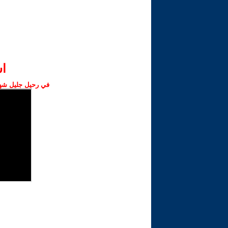
ا‫
في رحيل جليل شهبا