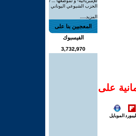
للإمبريالية- و تموضعها ... /
الحزب الشيوعي اليوناني
المزيد.....
المعجبين بنا على
الفيسبوك
3,732,970
انية على
يبورد
الموبايل