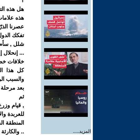
؟
هل هذه الت
هذه علامات
عصرنا الذرّي 
تفكك الدول
شلل , سأم ,
... إنحلال إ
خلافات خص
كل هذا ال
والسبب الرئ
بعد مرحلة ا
ثم
, قيام وزر
للعربدة والإ
المنطقة ال
المزيد.....
.. والكارثة مس