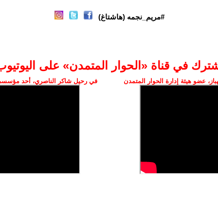
#مريم_نجمه (هاشتاغ)
شترك في قناة «الحوار المتمدن» على اليوتيوب
ز، عضو هيئة إدارة الحوار المتمدن
في رحيل شاكر الناصري، أحد مؤسسي 