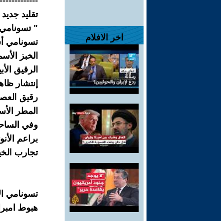
-------------
تقليد جديد
" تسونامي ا
اخر الافلام
تسونامي أس
الخبز الأسم
الرقيق الأب
إنتشار ظاه
رقيق العصا
المطر الأس
وفي الساحا
براعم الأن
تجارب الخيا
تسونامي ال
هبوط امبراط