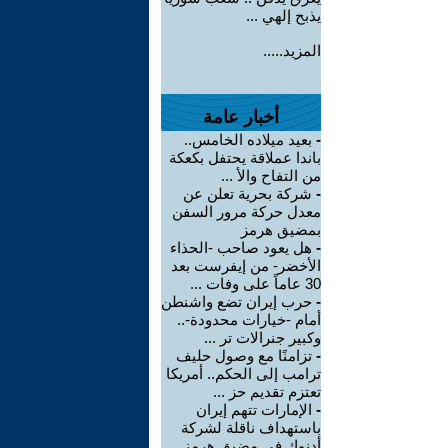
يذبح إلهي ...
المزيد.....
أخبار عامة
-
بعيد ميلاده الخامس..
باندا عملاقة يحتفل بكعكة
من التفاح والأ ...
-
شركة بحرية تعلن عن
معدل حركة مرور السفن
بمضيق هرمز
-
هل يعود صاحب -الحذاء
الأخضر- من إيفرست بعد
30 عاماً على وفات ...
-
حرب إيران تضع واشنطن
أمام -خيارات محدودة-..
وكبير جنرالات تر ...
-
تزامنًا مع وصول حليف
ترامب إلى الحكم.. أمريكا
تعتزم تقديم حز ...
-
الإمارات تتهم إيران
باستهداف ناقلة لشركة
أدنوك في مضيق هرمز ...