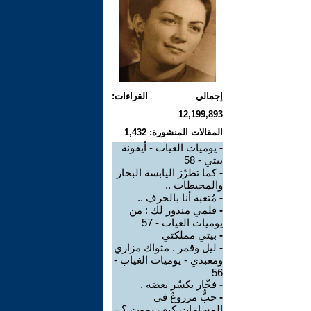
إجمالي القراءات:
12,199,893
المقالات المنشورة: 1,432
-
يوميات الغياب - أيقونة
بيتي - 58
-
كما تطرّز اليابسة البحار
والمحيطات ..
-
مُتعبة أنا بالحرفِ ..
-
قلمي منذور لك : من
يوميات الغياب - 57
-
بيتي مملكتي
-
ليل وقمر . مثواك مزاري
ومعبدي - يوميات الغياب -
56
-
فخّار يكسّر بعضه .
-
حبٌّ مزروعٌ في
المسامات كيف يموت ؟ -