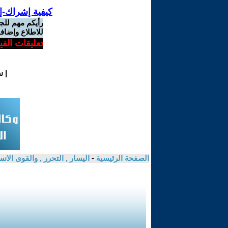
كيفية إشراك-إ
رأيكم مهم للج
للاطلاع وإضافة
تعليقات الف
|
ن
الصفحة الرئيسية
-
اليسار , التحرر , والقوى الان