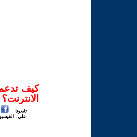
كيف تدعم-
الانترنت؟
تابعونا
على:
الفيسب