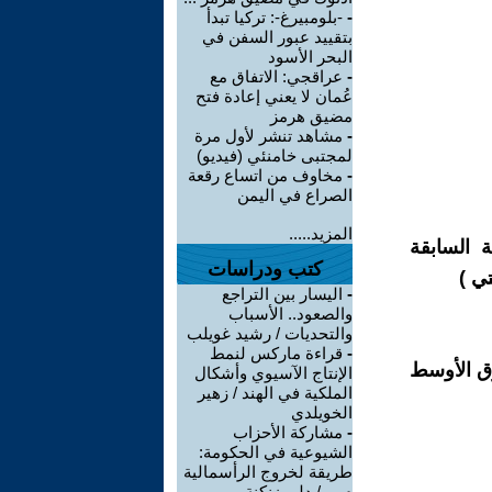
-
-بلومبيرغ-: تركيا تبدأ
بتقييد عبور السفن في
البحر الأسود
-
عراقجي: الاتفاق مع
عُمان لا يعني إعادة فتح
مضيق هرمز
-
مشاهد تنشر لأول مرة
لمجتبى خامنئي (فيديو)
-
مخاوف من اتساع رقعة
الصراع في اليمن
المزيد.....
 السابقة
كتب ودراسات
تي )
-
اليسار بين التراجع
والصعود.. الأسباب
والتحديات / رشيد غويلب
-
قراءة ماركس لنمط
رق الأوسط
الإنتاج الآسيوي وأشكال
الملكية في الهند / زهير
الخويلدي
-
مشاركة الأحزاب
الشيوعية في الحكومة:
طريقة لخروج الرأسمالية
م ... / دلير زنكنة