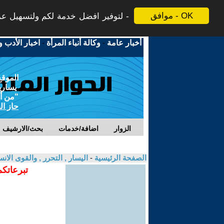
موافق - OK
لتوفير افضل خدمة لكم ولتسهيل عملي
أخبار عامة
-
وكالة أنباء المرأة
-
اخبار الأدب و
الموقع
يسارية
"من أج
حاز ال
الزوار
اضافة/خدمات
بحث/الارشيف
الصفحة الرئيسية
-
اليسار , التحرر , والقوى الان
تبرعاتكم