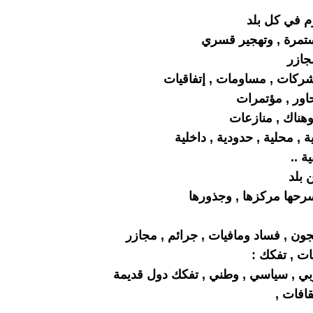
م في كل بلد
مرة , وتهجير قسري
جازر
ركات , مساومات , إتفاقيات
اور , مؤتمرات
هناك , منازعات
, محلية , حدودية , داخلية
ة ..
 بلد
رحها مركزها , وجذورها
ون , فساد ومافيات , جرائم , مجازر
ات , تفكك :
بي , سياسي , وطني , تفكك دول قديمة
قافات ,