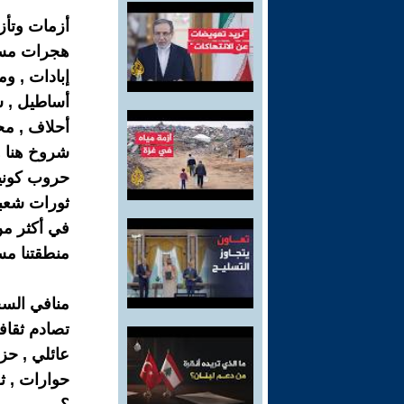
أزمات وتأز
هجرات مست
إبادات , وم
أساطيل , ش
أحلاف , مح
شروخ هنا و
حروب كونية 
ثورات شعبي
في أكثر من
منطقتنا مس
منافي السج
تصادم ثقاف
عائلي , حز
حوارات , ث