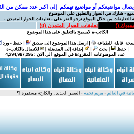
يصال مواضيعكم أو مواضيع تهمكم إلى اكبر عدد ممكن من القر
ميع - شارك في الحوار والتعليق على الموضوع
 التعليقات من خلال الموقع نرجو النقر على - تعليقات الحوار المتمدن -
يسبوك (
)
تعليقات الحوار المتمدن (
0
)
الكاتب-ة لايسمح بالتعليق على هذا الموضوع
سخة قابلة للطباعة
|
ارسل هذا الموضوع الى صديق
|
حفظ - ورد
|
حفظ
|
بحث
|
إضافة إلى المفضلة
|
للاتصال بالكاتب-ة
عدد الموضوعات المقروءة في الموقع الى الان :
4,294,967,295
سانية في العالم
-
مريم نجمه
- العصر الجديد , والكارثة مستمرة !؟