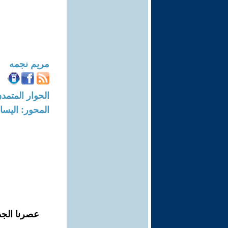
مريم نجمه
الحوار المتمدن-العدد: 8725 - 6
المحور: اليسار
عصرنا الجد