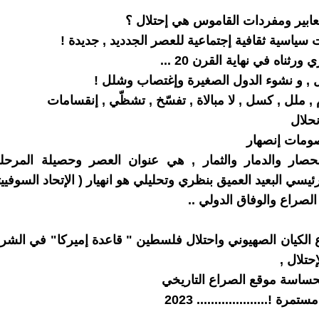
عابير ومفردات القاموس هي إحتلال ؟
 سياسية ثقافية إجتماعية للعصر الجدديد , جديدة !
ورثناه في نهاية القرن 20 ...
 , و نشوء الدول الصغيرة وإغتصاب وشلل !
 ملل , كسل , لا مبالاة , تفسّخ , تشظّي , إنقسامات
نحلال
ومات إنصهار
حصار والدمار والثمار , هي عنوان العصر وحصيلة المرحلة
يسي البعيد العميق بنظري وتحليلي هو انهيار ( الإتحاد السوفيي
لصراع والوفاق الدولي ..
ع الكيان الصهيوني واحتلال فلسطين " قاعدة إميركا" في الش
حتلال ,
حساسة موقع الصراع التاريخي
تمرة !.................... 2023