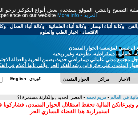
ة التصفح والنشر، الموقع يستخدم بعض أنواع الكوكيز نرجو النق
More info - المزيد
experience on our website
الفن
-
وكالة أنباء اليسار
-
وكالة أنباء العلمانية
-
وكالة أنباء العمال
-
وكا
الاقتصاد
-
اخبار الطب والعلوم
 الرئيسي لمؤسسة الحوار المتمدن
، علمانية، ديمقراطية، تطوعية وغير ربحية
ل مجتمع مدني علماني ديمقراطي حديث يضمن الحرية والعدالة الاجتم
حوار المتمدن على جائزة ابن رشد للفكر الحر والتى نالها أعلام في الفك
كوردي
English
الاخبار
مراكز
الحوار المتمدن
سانية في العالم
-
مريم نجمه
- العصر الجديد , والكارثة مستمرة !؟
 وتبرعاتكن المالية تحفظ استقلال الحوار المتمدن، فشاركونا 
استمرارية هذا الفضاء اليساري الحر