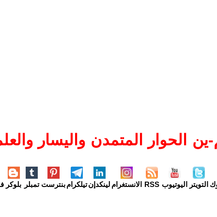
ين الحوار المتمدن واليسار والعلم
وك
التويتر
اليوتيوب
RSS
الانستغرام
لينكدإن
تيلكرام
بنترست
تمبلر
بلوكر
فل