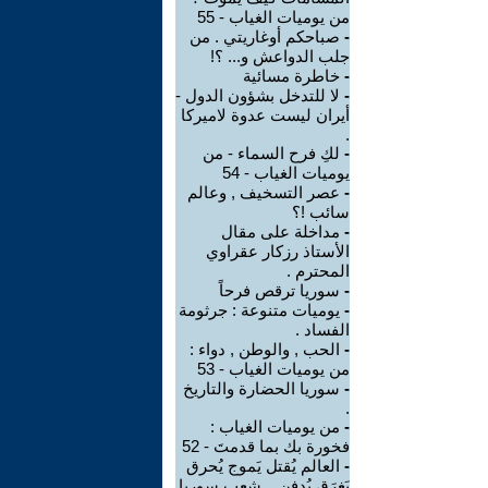
من يوميات الغياب - 55
-
صباحكم أوغاريتي . من
جلب الدواعش و... ؟!
-
خاطرة مسائية
-
لا للتدخل بشؤون الدول -
أيران ليست عدوة لاميركا
.
-
لكِ فرح السماء - من
يوميات الغياب - 54
-
عصر التسخيف , وعالم
سائب !؟
-
مداخلة على مقال
الأستاذ رزكار عقراوي
المحترم .
-
سوريا ترقص فرحاً
-
يوميات متنوعة : جرثومة
الفساد .
-
الحب , والوطن , دواء :
من يوميات الغياب - 53
-
سوريا الحضارة والتاريخ
.
-
من يوميات الغياب :
فخورة بك بما قدمتَ - 52
-
العالم يُقتل يَموج يُحرق
يَغرَق يُدفن .. شعب سوريا