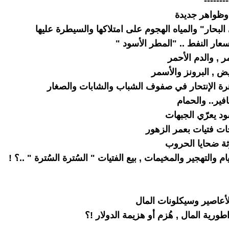
--------
 وظواهر جديدة
لبحار" والمياه الهجوم على امتلاكها والسيطرة عليها
عار النفط .. "المطر الأسود "
ر , والدم الأحمر
يض , البرونز والأسمر
رة الإنتحار في صفوف الشباب والشابات والصغار
فير.. والحمام
ود يعرّي الجبهات
ت فتيات بعمر الزهور
وثة ضحايا الحروب
م والتهجير والمخيمات , بيع الفتيات " السُترة السُترة " ..؟ !
أعاصير وسيكلونات المال
ورية المال , هُزم أو هزيمة الدولار !؟