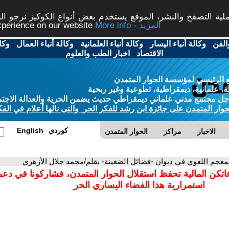
ة التصفح والنشر، الموقع يستخدم بعض أنواع الكوكيز نرجو النق
More info - المزيد
experience on our website
الفن
-
وكالة أنباء اليسار
-
وكالة أنباء العلمانية
-
وكالة أنباء العمال
-
وكا
الاقتصاد
-
اخبار الطب والعلوم
 الرئيسي لمؤسسة الحوار المتمدن
، علمانية، ديمقراطية، تطوعية وغير ربحية
ل مجتمع مدني علماني ديمقراطي حديث يضمن الحرية والعدالة الاجتم
حوار المتمدن على جائزة ابن رشد للفكر الحر والتى نالها أعلام في الفك
كوردي
English
الاخبار
مراكز
الحوار المتمدن
لمعجم اللغوي في ديوان -فضائل الضغينة- بقلم/محمد جلال الأزهري
اتكن المالية تحفظ استقلال الحوار المتمدن، فشاركونا في دعم
استمرارية هذا الفضاء اليساري الحر