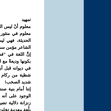
تمهيد
معلوم أنْ ليس ال
معلوم في منثور 
الحديثة، فهي ليس
الشاعر مؤمن سمي
إنَّ اللغة في "ف
بكونها وديعةً مع ا
في ديوانه قبل 
شظية من ركام الو
شديد الصخب!
إننا أمام بنية ص
الوجود على أنه 
زنزانة دلالية ت
بلُغة معدنية تخلت 