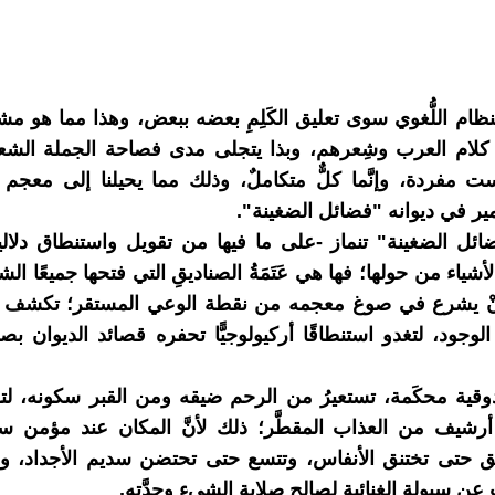
نظام اللُّغوي سوى تعليق الكَلِمِ بعضه ببعض، وهذا مما هو مش
كلام العرب وشِعرهم، وبذا يتجلى مدى فصاحة الجملة الشع
ت مفردة، وإنَّما كلٌّ متكاملٌ، وذلك مما يحيلنا إلى معجم 
ر في ديوانه "فضائل الضغينة".
ضائل الضغينة" تنماز -على ما فيها من تقويل واستنطاق دلاليي
لأشياء من حولها؛ فها هي عَتَمَةُ الصناديقِ التي فتحها جميعًا الش
أنْ يشرع في صوغ معجمه من نقطة الوعي المستقر؛ تكشف
جود، لتغدو استنطاقًا أركيولوجيًّا تحفره قصائد الديوان ب
ندوقية محكَمة، تستعيرُ من الرحم ضيقه ومن القبر سكونه، لت
أرشيف من العذاب المقطَّر؛ ذلك لأنَّ المكان عند مؤمن س
ضيق حتى تختنق الأنفاس، وتتسع حتى تحتضن سديم الأجداد، و
عن سيولة الغنائية لصالح صلابة الشيء وحِدَّتِه.