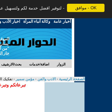
موافق - OK
لتوفير افضل خدمة لكم ولتسهيل عملي
أخبار عامة
-
وكالة أنباء المرأة
-
اخبار الأدب و
الموقع
يسارية
"من أج
حاز ال
الزوار
اضافة/خدمات
بحث/الارشيف
الصفحة الرئيسية
-
الادب والفن
-
مؤمن سمير
- تفكيك ا
تبرعاتكم وتبرع