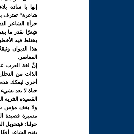
إنها يا سادة بلا
شاعرة" تعترف بجب
جرأة الشاعر الذ
شِعرًا بقدر ما يب
يختلط فيه الأخطب
هذا الديوان وثيقة
المعاصر.
إنَّ لغة العرب عن
الذات من التحلل ا
أخرى ليفكك هذه ا
حياة لا تعد بشيء 
القصيدة النثرية ال
ولا يقف مؤمن سم
مسيرة قصيدة الن
حولنا؛ فبتحويل ا
يفتح الشاعر أفقًا 