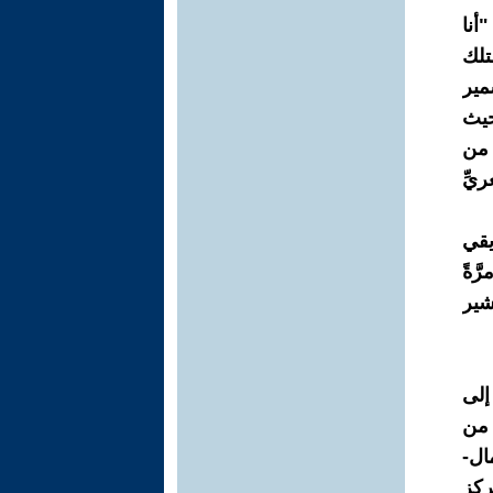
أنا
تلك
مير
حيث
 من
يِّ
يقي
َةً
شير
إلى
 من
ال-
ركز