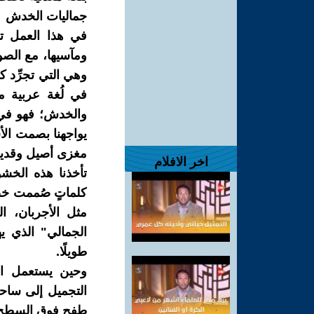
جماليات الخدش
في هذا العمل تت
ومآسيها، مع الصوري
وهي التي تجرِّد 
في لُغة عربية م
والخدش؛ فهو في "
يواجهنا بصمت الأ
مغزى أصيل وقديم
اخر الافلام
تأخذنا هذه الخشو
كلماتٍ صُممت خصيص
مثل الأجربان، ال
الجمالي" الذي ي
طويلًا.
وحين يستعمل الش
التجميل إلى ساحة
طفح فوق السطح،