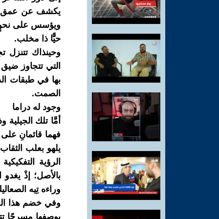
يكشف عن عمق الع
ويؤسس على نحوٍ با
حيًّا ذا مخلب.
وحينذاك تتنزل ت
التي تتجاوز ضيق ا
بها في طبقات الذاك
الصمت.
وجود له دراما
أمَّا تلك الجيلية
فهما قائمانِ على 
يلهو بعلب الثقاب،
الرؤية التفكيكية 
بالأصل؛ إذْ يغدو ا
وراءه تِيه الصعال
وفي خضم هذا الع
بوصفها مسرحًا تت