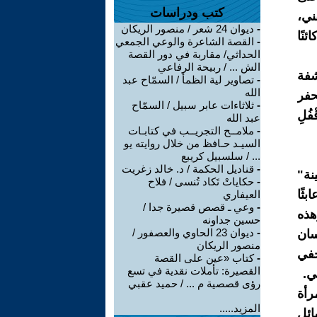
كتب ودراسات
ني،
-
ديوان 24 شعر / منصور الريكان
نًا
-
القصة الشاعرة والوعي الجمعي
الحداثي/ مقاربة في دور القصة
الش ... / ربيحة الرفاعي
شفة
-
تصاوير لية الظمأ / السمّاح عبد
الله
حفر
-
ثلاثاءات عابر سبيل / السمّاح
ُلِ
عبد الله
-
ملامــح التجريــب في كتابـات
السيـد حـافظ من خلال روايته يو
... / سلسبيل كريبع
-
قناديل الحكمة / د. خالد زغريت
نة"
-
حكاياتْ تَكاد تُنسى / فلاح
ثًا
العيفاري
-
وعي ـ قصص قصيرة جدا /
هذه
حسين جداونه
-
ديوان 23 الحاوي والعصفور /
سان
منصور الريكان
يخفي
-
كتاب «عين على القصة
القصيرة: تأملات نقدية في تسع
ي.
رؤى قصصية م ... / حميد عقبي
رأة
المزيد.....
ائل