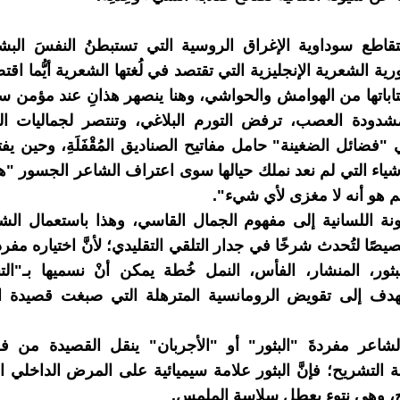
قاطع سوداوية الإغراق الروسية التي تستبطنُ النفسَ البشر
ة الشعرية الإنجليزية التي تقتصد في لُغتها الشعرية أيُّما اقتصا
كتاباتها من الهوامش والحواشي، وهنا ينصهر هذانِ عند مؤمن س
شدودة العصب، ترفض التورم البلاغي، وتنتصر لجماليات الن
فضائل الضغينة" حامل مفاتيح الصناديق المُقْفَلَةِ، وحين يفت
شياء التي لم نعد نملك حيالها سوى اعتراف الشاعر الجسور "ه
 هو أنه لا مغزى لأي شيء".
نة اللسانية إلى مفهوم الجمال القاسي، وهذا باستعمال الش
ًا لتُحدث شرخًا في جدار التلقي التقليدي؛ لأنَّ اختياره مفرد
بثور، المنشار، الفأس، النمل خُطة يمكن أنْ نسميها بـ"التن
هدف إلى تقويض الرومانسية المترهلة التي صبغت قصيدة ال
اعر مفردةَ "البثور" أو "الأجربان" ينقل القصيدة من ف
 التشريح؛ فإنَّ البثور علامة سيميائية على المرض الداخلي ا
 وهي نتوء يعطل سلاسة الملمس.