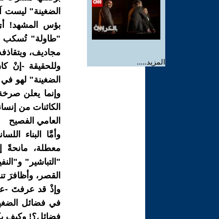
الضغينة" ليست آله
بؤس المشهد! أي 
"طاولة" تُسكب عل
مجاديف، ويتقاذفه
المزيد.....
وللحقيقة -إنْ كا
الضغينة" لهو في ج
وإنما يعلن صرخة 
الكائنات من إنسان
العامي الفصيح
وأمَّا البناء ال
معطلة، مانحةً إ
"التباشير" و"النف
القصر، وأظافرَ ت
وإذْ قد عرفتَ -ع
في فضائل الضغينة
فضائل؟! وكيف يك