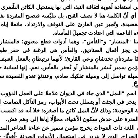
 استعادة لُغوية لثقافة النبذ، التي بها يستحيل الكائن الشِّعري 
 أي أنَّ الكلمة هنا لا تصف القبح، بل تتلبَّسه فتصبح المفردة نف
قصيدة، وتُجبر عين القارئ على التوقف والارتداد، مانعةً إياه
ة الناعمة التي اعتادت تجميلَ المأساة.
تا "المنشار" و"الفأس"، وهما أدوات قطع معنوي؛ فالمنشار
ذي يجز أقفال الصناديق، والفأس هي الرغبة في حفر طب
ا مفردتانِ تخدشانِ وعي القارئ؛ لأنهما ترتبطانِ بالفعل العنيف؛ 
مؤمن سمير تُنشر بالمنشار أو تُحفر بالفأس. نعم، إنها لسانية ح
يلة تواصل إلى وسيلة تفكيك صادم، وعندئذٍ تغدو القصيدة س
ًا.
سم "النمل" الذي جاء في الديوان علامةً على العمل الدؤوب
ي ينخر في الجثث أو يتسلل تحت الأبواب، رمز التآكل الصامت ا
 الوجودية؛ وذلك لأنَّ النمل كائن ما أصغره! خلا أنه قد اكتسب
القدرة على خدش سكون الأشياء، محوِّلًا إياها إلى وهم هش.
ك اللغة ذات النتوءات يخرج مؤمن سمير عن عباءة الشاعر المد
لجراح، الذي لا يتردد في استعمال الأدوات الصدئة -لُغويًّا- 