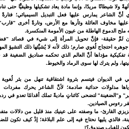
ةً ولا شيطانًا مريدًا، وإنما مادة يعاد تشكيلها وظيفيًّا حتى تن
أنَّ الشاعر يمارس عليها فعل التبديل السيميائي؛ فتارةً
يها مخاوف العائلة وثأرها مع الأرض، وتارةً أخرى "قارب" 
 ملح الدموع الهاطلة من عيون الأمومة المنكسرة.
ن ثَمَّ حقيقة- فإنَّ تحويل المرأة إلى شيء في قصائد "فض
وهره احتجاج لُغوي صارم؛ ذلك لأنه لا يُشيِّئها ذلك التشيؤ المه
تفكيكية مؤداها أنَّ العالم الذي تحكمه صناديق الضغينة قد جر
يتها، ولم يترك لها سوى الرماد والخيوط.
لساني في الديوان فيتسم بثروة اشتقاقية تنهل من بئر لُغوية 
ياها مدلولات حداثية صادمة؛ لأنَّ الشاعر يحرك مفردات 
ير" و"الضغينة" لتضحى كائناتٍ ماديةً تملك أقدامًا تعدو في رد
نقر رءوس الصيادين.
زيزي القارئ- ما وصفته على عينيك منذ قليل من دلالات متف
، فالذي يليها نحتاج فيه إلى علم البلاغة؛ إذْ كيف تكون للضغ
ون للغياب صندوق؟!