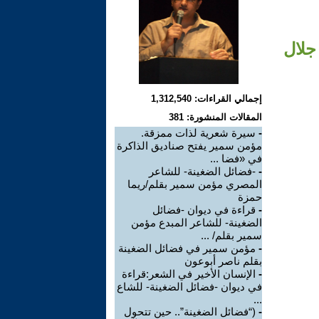
جلال
إجمالي القراءات: 1,312,540
المقالات المنشورة: 381
-
سيرة شعرية لذات ممزقة.
مؤمن سمير يفتح صناديق الذاكرة
في «فضا ...
-
-فضائل الضغينة- للشاعر
المصري مؤمن سمير بقلم/ريما
حمزة
-
قراءة في ديوان -فضائل
الضغينة- للشاعر المبدع مؤمن
سمير بقلم/ ...
-
مؤمن سمير في فضائل الضغينة
بقلم ناصر أبوعون
-
الإنسان الأخير في الشعر:قراءة
في ديوان -فضائل الضغينة- للشاع
...
-
(“فضائل الضغينة”.. حين تتحول