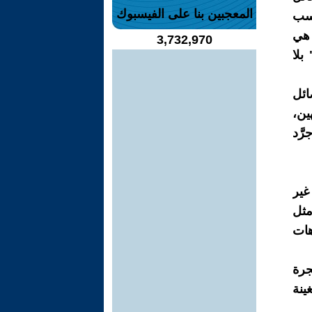
المعجبين بنا على الفيسبوك
اسب
 هي
3,732,970
بلا
ائل
ين،
َّد
غير
مثل
هات
جرة
ينة