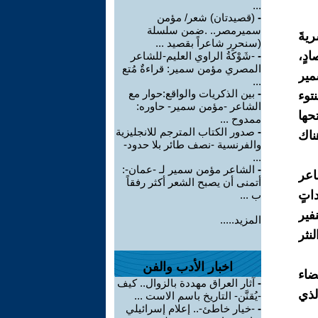
...
-
(قصيدتان) شعر/ مؤمن
سميرمصر.. .ضمن سلسلة
يةَ
(سنحرر شاعراً بقصيد ...
دٍ،
-
-شَوْكَةُ الراوي العليم-للشاعر
المصري مؤمن سمير: قراءةٌ مُتع
مير
...
-
بين الذكريات والواقع:حوار مع
توء
الشاعر -مؤمن سمير- حاوره:
حها
ممدوح ...
-
صدور الكتاب المترجم للانجليزية
ناك
والفرنسية -نصف طائر بلا حدود-
...
-
الشاعر مؤمن سمير لـ -عمان-:
اعر
أتمنى أن يصبح الشعر أكثر رفقاً
اتٍ
ب ...
فير
المزيد.....
نثر
اخبار الأدب والفن
ضاء
-
آثار العراق مهددة بالزوال.. كيف
لذي
-يُقنَّن- التاريخ باسم الاست ...
-
-خيار خاطئ-.. إعلام إسرائيلي