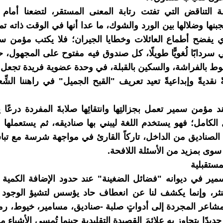
غة التناقض التي تفتت رتابة المعنى المستقر، لتضعنا أمام "
نها وضلالها بين الورد والشوك، ما عدا أنها في الوقت ذاته تم
ي يفضح أطماع العائلات وخطايا الجيران؛ فلا يكتب مؤمن س
ني سردابًا لُغويًّا طويلًا، كل صندوق فيه مفتوح على المجهول، 
وط بالفراشة، والسكين بالقبلة، في وحدة عضوية فريدة تجعل
ً نقديةً وإبداعيةً تعيد تعريف "القبح الجميل" في راهننا الشِّعر
د مؤمن سمير تعمل بجزالتِها وانتقائِها صلابةَ المفردة درعًا 
لكامل؛ فهو يستخدم اللغة ليبني بها صناديقه، ثم يستعملها مرّ
لصناديق من الداخل، تاركاً القارئ في مواجهة شرسة مع تبا
سوى بمزيد من الأسئلة اللافحة.
مستقبلية
ير في ديوانه "فضائل الضغينة" عند حدود الإضافة الكمية 
ثر، وإنما يكشف لنا عن انعطاف حاد يؤسس لتشيؤ الوجود
لمشاعر المجردة إلى أدواتٍ صلبة -صناديق، مسامير، خيوط، رم
جديدًا يتجاوز به علائمَ القصيدة التقليدية حينما تُمسي الأشياء م