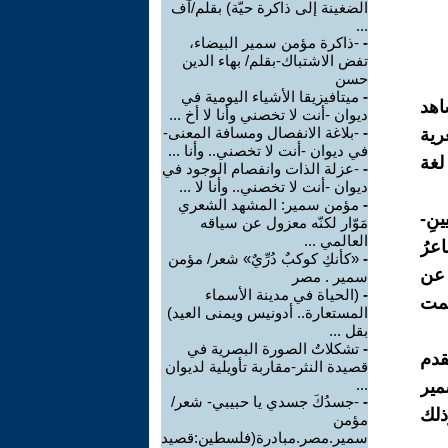
الضغينة إلى ذاكرة حيّة) بقلم/آف
...
-
-ذاكرة مؤمن سمير البيضاء،
تفض الاشتباك-بقلم/ بهاء الدين
حسن
-
ميتافيزيقا الأشياء اليومية في
اهد
ديوان -أنت لا تخصني وأنا لا أخ ...
-
-بلاغة الانفصال ومسافة المعنى-
رية
في ديوان -أنت لا تخصني.. وأنا ...
لغة
-
-عزلة الذات وانفصام الوجود في
ديوان -أنت لا تخصني.. وأنا لا ...
-
مؤمن سمير: المشهد الشعري
نِ-
مَوّار لكنّه معزول عن سياقه
العالمي ...
اعرُ
-
«كأنكِ كوكبٌ دُرِّيٌ» شعر/ مؤمن
 عن
سمير . مصر
-
(الحياة في مدينة الأسماء
صمت
المستعارة.. أدونيس ويمنى العيد)
بقل ...
-
تشكلاتُ الصورة البصرية في
قدم
قصيدة النثر-مقاربة تأويلية لديوان
...
مير
-
-جسدُكَ جسدي يا حبيبي- شعر/
ذلك
مؤمن
سمير.مصر.مبادرة(فلسطين:قصيد