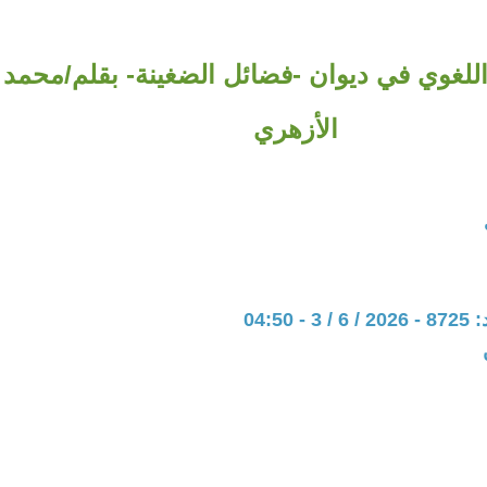
للغوي في ديوان -فضائل الضغينة- بقلم/محمد 
الأزهري
04:5