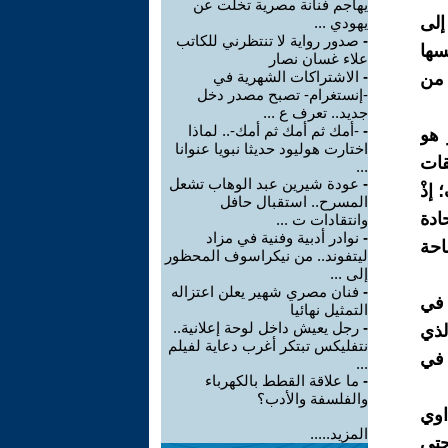
يهاجم فنانة مصرية تخلت عن
إلى
يهودي ...
-
صدور رواية لا تنتظرني للكاتب
سها
علاء غسان نصار
-
الاشتراكات الشهرية في
 من
-إنستغرام- تصبح مصدر دخل
جديد.. تعرف ع ...
-
-أمك ثم أمك ثم أمك-.. لماذا
 هو
اختارت هوليود حديثا نبويا عنوانا
قات
...
-
عودة شيرين عبد الوهاب تشعل
إذْ
المسرح.. استقبال حافل
ادة
وانتقادات ت ...
-
نوادر أدبية وفنية في مزاد
احة
ليتفوند.. من نيكراسوف المحظور
إلى ...
-
فنان مصري شهير يعلن اعتزاله
 في
التمثيل نهائيا
-
رجل يعيش داخل لوحة إعلانية..
لذي
نتفليكس تبتكر أغرب دعاية لفيلم
 في
...
-
ما علاقة القطط بالكهرباء
والفلسفة والأدب؟
اوي
المزيد.....
حتى