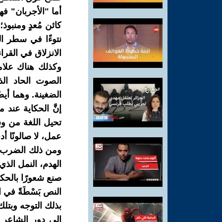
أما "الأجربان" فهي
كائن مُعدٍ ومنبوذ؛
نتوءًا في سطر ال
الانزلاق في القراء
وكذلك هناك علام
الصوت الحاد ال
الضغينة. وهما أيضً
إنَّ الحكاية عند 
تحيل اللغة من وس
عمل، لا صالونًا أدبيّ
ومن ذلك الضرب ا
الهدم، النمل الذ
صنع شعورًا بالحكة
النص بَسْطَةً في 
بذلك التوجه وبتل
إلى دور الشاعر ا