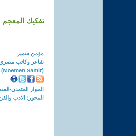
تفكيك المعجم ا
مؤمن سمير
شاعر وكاتب مصري
(Moemen Samir)
الحوار المتمدن-العدد: 8725 - 2026 / 6 / 3 - 0
المحور: الادب والفن