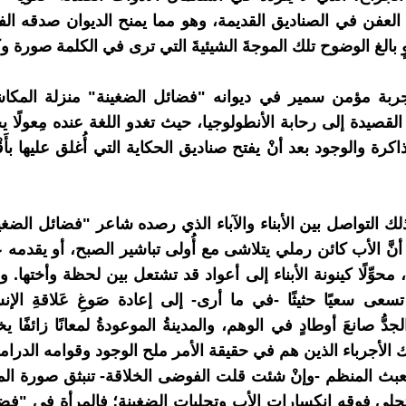
فن في الصناديق القديمة، وهو مما يمنح الديوان صدقه الف
لغ الوضوح تلك الموجةَ الشيئيةَ التي ترى في الكلمة صورة وكائ
جربة مؤمن سمير في ديوانه "فضائل الضغينة" منزلة المكا
لقصيدة إلى رحابة الأنطولوجيا، حيث تغدو اللغة عنده مِعولًا ي
رة والوجود بعد أنْ يفتح صناديق الحكاية التي أُغلق عليها بأَقْف
 وذلك التواصل بين الأبناء والآباء الذي رصده شاعر "فضائل الضغي
أنَّ الأب كائن رملي يتلاشى مع أُولى تباشير الصبح، أو يقدمه عاب
 محوِّلًا كينونة الأبناء إلى أعواد قد تشتعل بين لحظة وأختها. و
تسعى سعيًا حثيثًا -في ما أرى- إلى إعادة صَوغِ عَلاقةِ الإن
لجدُّ صانعَ أوطادٍ في الوهم، والمدينةُ الموعودةُ لمعانًا زائفًا 
يك الأجرباء الذين هم في حقيقة الأمر ملح الوجود وقوامه الدرام
بث المنظم -وإنْ شئت قلت الفوضى الخلاقة- تنبثق صورة الم
جلى فوقه انكسارات الأب وتجليات الضغينة؛ فالمرأة في "فض