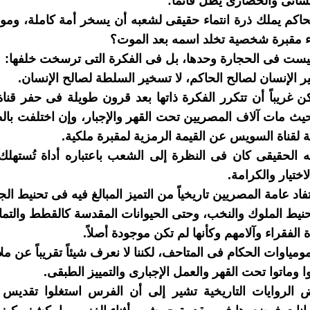
نسانى والحضارى يظل قائماً:
اكم يملك ذرة انتماء حقيقى لشعبه أن يسخر أمة كاملة، ومو
ناء مقبرة شخصية تخلد اسمه بعد الموت؟
ليست فى الحجارة وحدها، بل فى الفكرة التى ترسخت خلفها:
 الإنسان لصالح الحاكم، لا تسخير السلطة لصالح الإنسان.
كن غريباً أن تتكرر الفكرة ذاتها بعد قرون طويلة فى حفر قن
يث مات آلاف المصريين تحت القهر والإجبار، وإن اختلفت بالط
ة لقناة السويس عن القيمة الرمزية لمقبرة ملكية.
ه الحقيقى كان فى النظرة إلى الشعب باعتباره أداة تُستهلك، ل
ختيار والكرامة.
فاد عامة المصريين تاريخياً من التميز المبالغ فيه فى تحنيط ال
نيط الملوك والنخب، وحتى الحيوانات المقدسة كالقطط والتماس
 الفقراء وآلامهم وكأنها لم تكن موجودة أصلاً.
ومياوات الحكام فى المتاحف، لكننا لا نعرف شيئاً تقريباً عن مل
 وماتوا تحت القهر والعمل الإجبارى والتمييز الطبقى.
 الروايات التاريخية تشير إلى أن الفرس استغلوا تقديس 