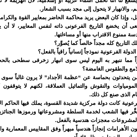
شفع لنا أننا نحمل أسماء عربية أو إسلامية، لأن الهزيمة لا ت
، والانهيار لا يتحول إلى مجد بسبب الشعار.
ل، وإذا كان البعض يريد محاكمة الحاضر بمعايير القوة والكرامة
ى أن يخضع التاريخ الفرعونى ذاته لنفس المعايير، لا أن 
ة ممنوع الاقتراب منها أو مساءلتها.
 التاريخ كله مجداً خالصاً كما يُصوَّر؟
دولة الفرعونية نموذجاً إنسانياً راقياً بالفعل؟
راً مما ننبهر به اليوم ليس سوى انبهار زخرفى سطحى بالح
امع والطقوس الغامضة؟
 يتحدثون بحماسة عن “عظمة الأجداد” لا يرون غالباً سوى 
المومياوات والنقوش والتماثيل العملاقة، لكنهم لا يتوقفون كث
ام الذى صنع كل ذلك.
فرعونية كانت دولة مركزية شديدة القسوة، يملك فيها الحاكم 
سخَّر فيها الشعب لخدمة السلطة ومشروعاتها ورموزها الجنائزي
المشروعات معجزات هندسية بالفعل.
ن الأهرامات إنجازاً هندسياً مبهراً وفق المقاييس المعمارية وا