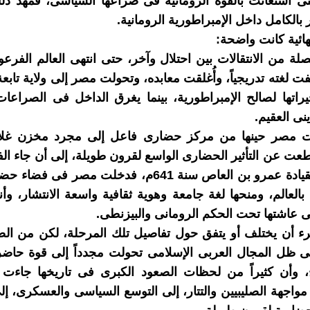
التى استعانت بالقوة الرومانية فى صراعها السياسى، فمهد ذ
 بالكامل داخل الإمبراطورية الرومانية.
نهائية كانت واضحة:
ة من الانتقالات بين احتلال وآخر، حتى انتهى العالم الفرعو
تفت لغته تدريجياً، وأُغلقت معابده، وتحولت مصر إلى ولاية تابع
راتها لصالح الإمبراطورية، بينما يغرق الداخل فى الصراعات 
نى العقيم.
ت مصر حينها من مركز حضارى فاعل إلى مجرد مخزن غلا
قطعت عن التأثير الحضارى الواسع لقرون طويلة، إلى أن جاء الف
الإسلامى بقيادة عمرو بن العاص سنة 641م، فدخلت مصر فى
بالعالم، ومنحها لغة جامعة وهوية ثقافية واسعة الانتشار، وأن
تى عاشتها تحت الحكم الرومانى والبيزنطى.
ء أن يختلف أو يتفق حول تفاصيل تلك المرحلة، لكن من الص
 ظل المجال العربى الإسلامى تحولت مجدداً إلى قوة حاضر
خ، وأن كثيراً من لحظات الصعود الكبرى فى تاريخها جاءت
 مواجهة الصليبيين والتتار، إلى التوسع السياسى والعسكرى، إل