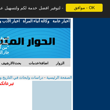
موافق - OK
لتوفير افضل خدمة لكم ولتسهيل عملي
أخبار عامة
-
وكالة أنباء المرأة
-
اخبار الأدب و
الموقع
يسارية
"من أج
حاز ال
الزوار
اضافة/خدمات
بحث/الارشيف
الصفحة الرئيسية
-
دراسات وابحاث في التاريخ و
تبرعاتكم