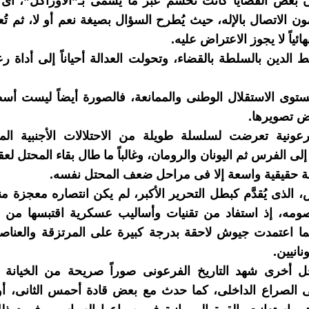
ن بعض القضايا كانت تُحسم عبر ما يسمى بـ”الأوراكل”، أى
ن الاتصال بالإله، حيث يُطرح السؤال بصيغة نعم أو لا، ثم تُعت
 نهائياً لا يجوز الاعتراض عليه.
ط الدين بالسلطة بالقضاء، وتحولت العدالة أحياناً إلى أداة 
توى الاستقلال الوطنى والممانعة، فالصورة أيضاً ليست أس
ض تصويرها.
عونية تعرضت لسلسلة طويلة من الاحتلالات الأجنبية الم
ى الفرس ثم اليونان والرومان، وغالباً ما طال بقاء المحتل لع
 حقيقية واسعة إلا فى مراحل ضعف المحتل نفسه.
الذى يُقدَّم كبطل التحرير الأكبر، لم يكن انتصاره معجزة 
صومه، إذ استفاد من تقنيات وأساليب عسكرية اقتبسها من
ا اعتمدت جيوش لاحقة بدرجة كبيرة على المرتزقة والعناصر 
نانيين.
 أخرى شهد التاريخ الفرعونى صوراً صريحة من الخيانة وا
ى الصراع الداخلى، كما حدث مع بعض قادة أحمس الثانى، أو 