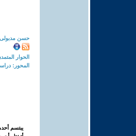
حسن مدبولى
الحوار المتمدن-العدد: 8725 - 6
المحور: دراسا
يبتسم أحدهم