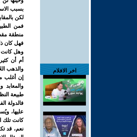
وحينها لن ي
بسبب الاسم
لكن بالمقاب
فمن الطبيع
منطقة مقدس
فهل كان ذلك
وهل كانت ال
أم أن كثي
والذهب الل
اخر الافلام
إن أغلب من
والمعابد و
طبيعة النظ
فالدولة ال
عليها، ويُ
كانت تلك 
نعم، قد تكو