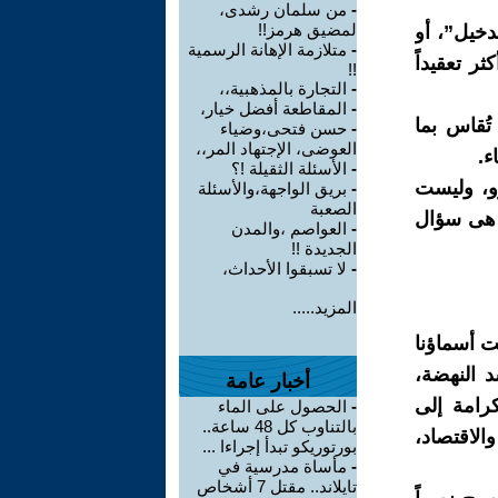
-
من سلمان رشدى،
لمضيق هرمز!!
دخيل”، أو
-
متلازمة الإهانة الرسمية
ثر تعقيداً
!!
-
التجارة بالمذهبية،،
-
المقاطعة أفضل خيار،
تُقاس بما
-
حسن فتحى،وضياء
العوضى، الإجتهاد المر،،
ء.
-
الأسئلة الثقيلة !؟
و، وليست
-
بريق الواجهة،والأسئلة
الصعبة
ا هى سؤال
-
العواصم ،والمدن
الجديدة !!
-
لا تسبقوا الأحداث،
المزيد.....
ت أسماؤنا
د النهضة،
أخبار عامة
رامة إلى
-
الحصول على الماء
بالتناوب كل 48 ساعة..
الاقتصاد،
بورتوريكو تبدأ إجراءا ...
-
مأساة مدرسية في
تايلاند.. مقتل 7 أشخاص