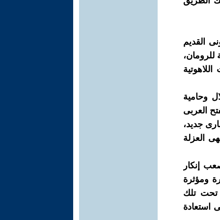
لك الطريق
نى القديم
ة للرومان،
اللاهوتية
ل وحامية
تح العربى
 فضاء حضارى جديد،
هى العزلة
عب إنكار
ة ومؤثرة
 تحت تلك
ى استعادة