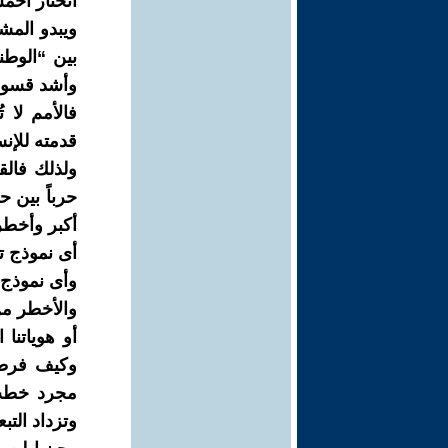
أتختار أحم
ويبدو المش
بين “الوطني
وأشد قسوة 
فالأمم لا ت
قدمته للإن
ولذلك فال
حرباً بين 
أكبر وأخطر
أى نموذج ت
وأى نموذج أ
والأخطر من 
أو هوياتنا 
وكيف فرطن
مجرد خطب و
وتزداد التب