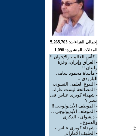
إجمالي القراءات: 5,265,703
المقالات المنشورة: 1,098
-
كأس العالم ، والإخوان !!
-
العراق وإيران، وغزة
ولبنان !!
-
مأساة محمود سامى
البارودى ،،
-
النبوغ العلمى النسوى،
-
المصالحة ليست عارا،،
-
شهداء كوبرى عباس فى
مصر!؟
-
الموظف الأيديولوجى !!
-
الموظف الأيديولوجى ،،
-
دنشواى ، الذكرى
والدموع،،
:
-
شهداء كوبرى عباس ،،
-
الحليف الاماراتى