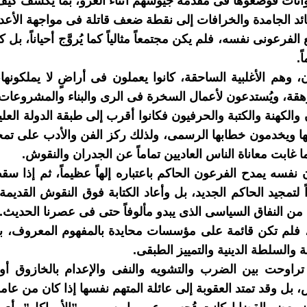
انات فوضعوها فى مقدمة جيوشهم أثناء الغزو، بما يكشف كي
ائد الجامدة والخرافات إلى نقطة ضعف قاتلة فى مواجهة الأعدا
الفرعونى نفسه، فلم يكن مجتمعاً مثالياً كما يُروَّج أحياناً، بل ك
ً.
، وهم الأغلبية الساحقة، كانوا يعملون فى أراضٍ لا يملكونها
ة، ويُستدعون لأعمال السخرة فى الرى والبناء والمشروعات 
ن والكهنة والكتبة والحرفيون فكانوا أقرب إلى طبقة الدولة العل
ا ويخدمون خطابها الرسمى، ولذلك ركز الفن والأدب على تمج
نما غابت معاناة الناس العاديين تماماً عن الجدران والنقوش.
 نفسه يمدح الفرعون الحاكم باعتباره إلهاً عظيماً، ثم إذا سقط
 لتمجيد الحاكم الجديد، بل وأعاد الكتابة فوق النقوش القديمة 
ن النفاق السياسى الذى يبدو مألوفاً حتى فى عصرنا الحديث.
لة، فلم تكن قائمة على مؤسسات محايدة بالمفهوم المعروف،
انة والسلطة الدينية والتمييز الطبقى.
تراوحت بين الضرب والتشويه والنفى والإعدام بالخازوق أو
 بل وقد تمتد العقوبة إلى عائلة المتهم نفسها إذا كان من عا