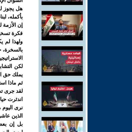
السؤال الإ
هل يجوز لح
بأكمله، لب
إن الأزمة 
فكرة تسخير
ولهذا لم ي
بالسخرة، ح
الاستراتيجي
لكن التشاب
يملك حق الا
ثم ماذا است
لقد جرى تح
اندثرت حياة
نرى اليوم م
الذين عاشوا
بل إن بعض