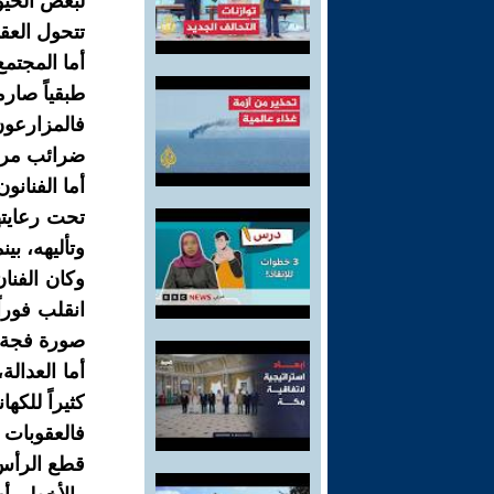
لبعض الحيو
تتحول العق
أما المجتمع 
طبقياً صارما
فالمزارعون
ضرائب مرهق
أما الفنانو
تحت رعايته
وتأليهه، بي
وكان الفنان
انقلب فوراً
صورة فجة م
أما العدا
كثيراً للكه
فالعقوبات 
قطع الرأس،