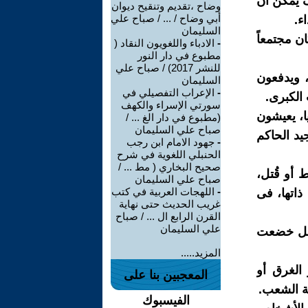
ف يمكن أن
وضاح ،تقديم وتنقيح ديوان
أبي وضاح / ... / صباح علي
ء.
السليمان
ان مجتمعاً
-
الادباء واللغويون النقاد (
مطبوع في دار النور
للنشر 2017) / صباح علي
، ويدفعون
السليمان
-
الإعراب التفصيلي في
الكبرى.
سورتي الإسراء والكهف
يا، يعيشون
(مطبوع في دار الغ ... /
صباح علي السليمان
يد الحاكم
-
جهود الامام ابن رجب
الحنبلي اللغوية في شرح
صحيح البخاري ( مط ... /
 أو قُتل،
صباح علي السليمان
-
اللهجات العربية في كتب
ذاتها، فى
غريب الحديث حتى نهاية
القرن الرابع ال ... / صباح
علي السليمان
 بل خضعت
المزيد.....
 الغرق أو
المعجبين بنا على
مة الشعب.
الفيسبوك