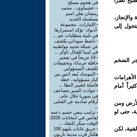
صبح نصراً
في هجوم مسلح
-
-عشماوي-.. محمد
رمضان يعلن اسم
 والإنجاز،
مسلسله الجديد
-
الإمارات.. مجموعة
يتحول إلى
-أدنوك- تؤكد استمرارها
في تلبية متطلبات عم ...
-
ناشط سوداني يكشف
عن شبكة تجنيد مواطنيه
في ليبيا للقتال بأوكر ...
-
14 جريحاً في تفجير
جر الضخم
حافلة جرمانا، وتحقيقات
لكشف المسؤولين
-
الموساد يُبعد اثنين من
الأهرامات
كبار مسؤوليه.. خطة
فاشلة لتغيير النظا ...
يراً أمام
-
حوادث السير تتضاعف
في سوريا خلال عام..
أرقام صادمة عن القتلى
الأرض ومن
...
ة، حتى لو
-
ترامب ينفي حسم دعمه
لفانس في انتخابات 2028:
الوقت مبكر للتفك ...
لفنية، لكن
-
حريق غابات يلتهم 100
هكتار قرب مدينة ناربون