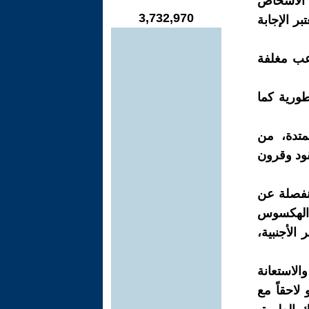
 الأشخاص
3,732,970
بر الإجابة
رعب مغلفة
طورية كما
متدة، من
قود وقرون
منفصلة عن
 الهكسوس
الأجنبية،
لاستعانة
لاحقاً مع