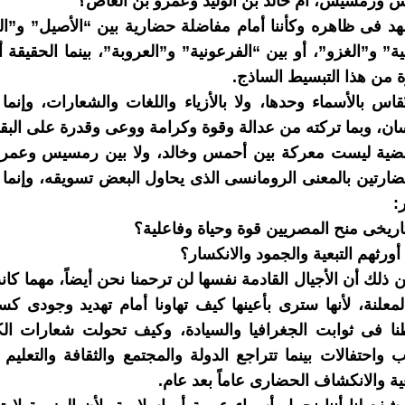
س ورمسيس، أم خالد بن الوليد وعمرو بن العاص؟
هد فى ظاهره وكأننا أمام مفاضلة حضارية بين “الأصيل” و”ال
ة” و”الغزو”، أو بين “الفرعونية” و”العروبة”، بينما الحقيقة أك
من هذا التبسيط الساذج.
ُقاس بالأسماء وحدها، ولا بالأزياء واللغات والشعارات، وإنما 
سان، وبما تركته من عدالة وقوة وكرامة ووعى وقدرة على البقا
قضية ليست معركة بين أحمس وخالد، ولا بين رمسيس وعمر
حضارتين بالمعنى الرومانسى الذى يحاول البعض تسويقه، وإنم
:
اريخى منح المصريين قوة وحياة وفاعلية؟
ورثهم التبعية والجمود والانكسار؟
ذلك أن الأجيال القادمة نفسها لن ترحمنا نحن أيضاً، مهما كان
المعلنة، لأنها سترى بأعينها كيف تهاونا أمام تهديد وجودى كس
ا فى ثوابت الجغرافيا والسيادة، وكيف تحولت شعارات الك
احتفالات بينما تتراجع الدولة والمجتمع والثقافة والتعليم و
عية والانكشاف الحضارى عاماً بعد عام.