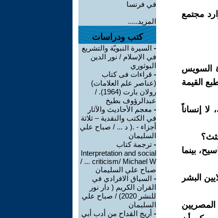
في فرنسا
ارد مجتمع
المزيد.....
كتب ودراسات
-
السيرة النبويّة والتشريع
في الإسلام / نور الدين
البوثوري
اة السويس
-
قراءات فى كتاب
بع القيمة
(عناصر علم العلامات)
رولان بارت (1964). /
عبدالرؤوف بطيخ
ا إنساناً
-
معجم الأحاديث والآثار
في الكتب والنقدية – ثلاثة
أجزاء - .( د ... / صباح علي
السليمان
جثث؟
-
ترجمة كتاب
يح، بينما
Interpretation and social
criticism/ Michael W ... /
صباح علي السليمان
ايين البشر
-
السياق الافرادي في
القران الكريم ( دار نور
للنشر 2020) / صباح علي
المصريين
السليمان
-
أريج القداح من أدب أبي