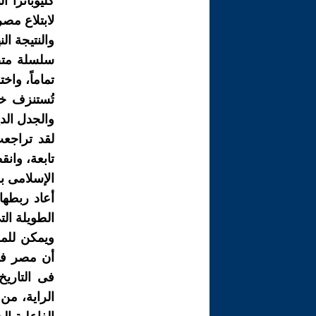
كليوباترا 
لابتلاع مصر
والنتيجة ال
سلسلة متصل
تماماً، واخ
تُستنزف خي
والجدل الدي
لقد تراجع
تابعة، وان
أعاد ربطها 
الطويلة ال
ويمكن للمر
أن مصر فى
فى التاري
الراية، من