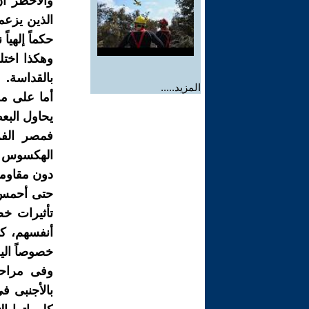
والأخطر أ
الذين يزعمو
حكماً إلهياً
وهكذا اختل
بالقداسة.
المزيد.....
أما على مس
يحاول البع
فمصر الفر
الهكسوس إل
دون مقاومة
حتى أحمس، 
تأثيرات خ
أنفسهم، كم
خصوصاً اليو
وفى مراحل
بالأجنبى ف