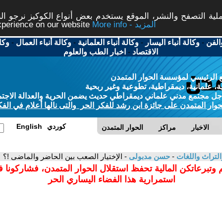
ة التصفح والنشر، الموقع يستخدم بعض أنواع الكوكيز نرجو النق
More info - المزيد
experience on our website
الفن
-
وكالة أنباء اليسار
-
وكالة أنباء العلمانية
-
وكالة أنباء العمال
-
وكا
الاقتصاد
-
اخبار الطب والعلوم
 الرئيسي لمؤسسة الحوار المتمدن
، علمانية، ديمقراطية، تطوعية وغير ربحية
ل مجتمع مدني علماني ديمقراطي حديث يضمن الحرية والعدالة الاجتم
حوار المتمدن على جائزة ابن رشد للفكر الحر والتى نالها أعلام في الفك
كوردي
English
الاخبار
مراكز
الحوار المتمدن
التراث واللغات
-
حسن مدبولى
- الإختيار الصعب بين الحاضر والماضى !؟
 وتبرعاتكن المالية تحفظ استقلال الحوار المتمدن، فشاركونا 
استمرارية هذا الفضاء اليساري الحر