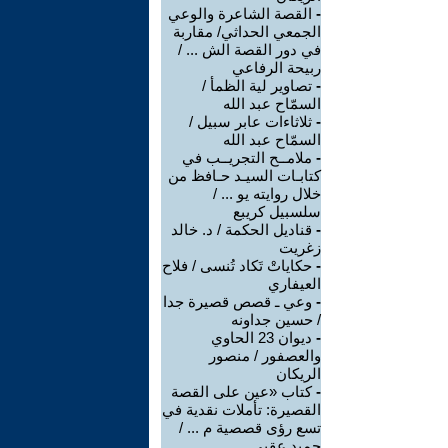
-
القصة الشاعرة والوعي
الجمعي الحداثي/ مقاربة
في دور القصة الش ... /
ربيحة الرفاعي
-
تصاوير لية الظمأ /
السمّاح عبد الله
-
ثلاثاءات عابر سبيل /
السمّاح عبد الله
-
ملامــح التجريــب في
كتابـات السيـد حـافظ من
خلال روايته يو ... /
سلسبيل كريبع
-
قناديل الحكمة / د. خالد
زغريت
-
حكاياتْ تَكاد تُنسى / فلاح
العيفاري
-
وعي ـ قصص قصيرة جدا
/ حسين جداونه
-
ديوان 23 الحاوي
والعصفور / منصور
الريكان
-
كتاب «عين على القصة
القصيرة: تأملات نقدية في
تسع رؤى قصصية م ... /
حميد عقبي