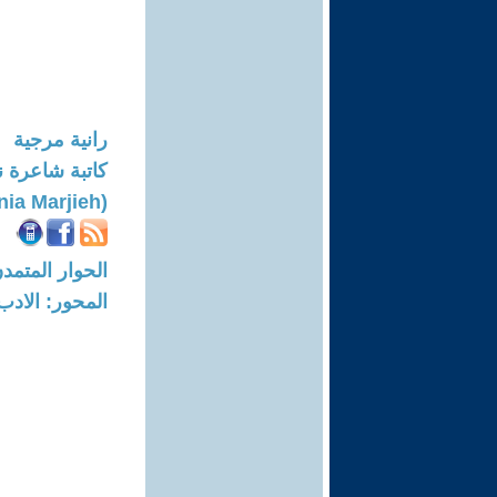
رانية مرجية
كاتبة شاعرة
(Rania Marjieh)
الحوار المتمدن-العدد: 8725 - 6
المحور: الادب