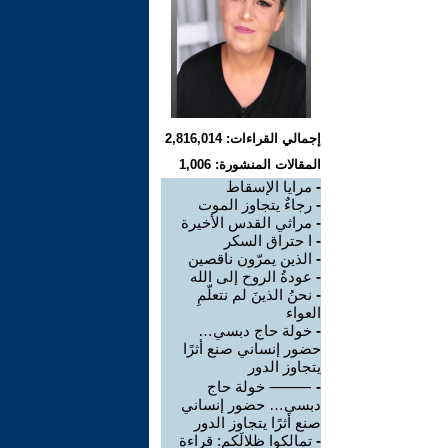
إجمالي القراءات: 2,816,014
المقالات المنشورة: 1,006
-
مرايا الإسقاط
-
رجاءٌ يتجاوز الموت
-
مراثي القدس الأخيرة
-
ا حتراق السكر
-
الذين يمرّون ناقصين
-
عودةُ الروح إلى الله
-
نحنُ الذينَ لم نتعلّمِ
العواء
-
خولة حاج دبسي…
حضور إنساني صنع أثرًا
يتجاوز الدور
-
⸻ خولة حاج
دبسي… حضور إنساني
صنع أثرًا يتجاوز الدور
-
تمالكوا ظلالَكم: قراءة