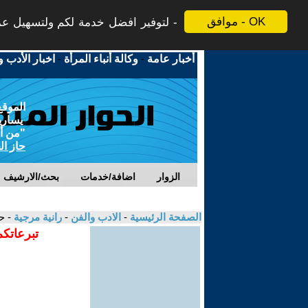
موافق - OK
لتوفير افضل خدمة لكم ولتسهيل عملي
أخبار عامة
-
وكالة أنباء المرأة
-
اخبار الأدب و
الموقع
يسارية
"من أج
حاز ال
الزوار
اضافة/خدمات
بحث/الارشيف
الصفحة الرئيسية
-
الادب والفن
-
رانية مرجية
- ح
تبرعاتكم