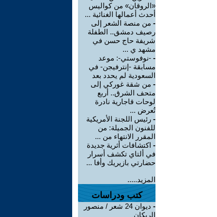
«الروقان» من كواليس
أحدث أعمالها الغنائية ...
-
من منصة الشعر إلى
رصيف دمشق.. الطفلة
شريفة حاج حسن في
مشهد ي ...
-
-نوفوستي-: موعد
مسابقة -إنترفيجن- في
السعودية لم يحدد بعد
-
من شقة غوركي إلى
متحف الشرق.. أربع
لوحات قاجارية نادرة
تُعرض ...
-
رئيس اللجنة الأمريكية
للفنون الجميلة: من
المقرر الانتهاء من ...
-
اكتشافات أثرية جديدة
في ألتاي تكشف أسرار
حضارتي بازيريك وأفا ...
المزيد.....
كتب ودراسات
-
ديوان 24 شعر / منصور
الريكان