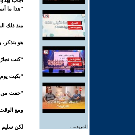
أجاب بهدوء
"هذا ما أتم
منذ ذلك ال
هو يتذكر، 
"كنت نجارًا
"بكيت يوم 
"خفت من ال
ومع الوقت،
المزيد.....
لكن سليم 