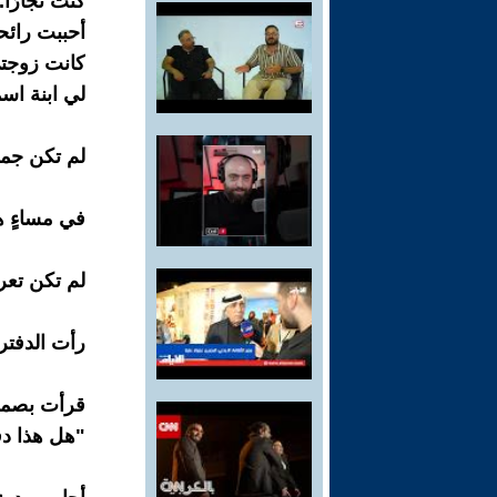
كنت نجارًا.
أحببت رائح
كانت زوجت
لي ابنة اسم
لم تكن جملً
في مساءٍ ه
لم تكن تعر
رأت الدفتر 
قرأت بصمت
"هل هذا دف