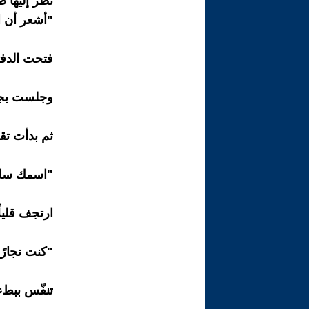
نظر إليها طو
"أشعر أن 
فتحت الدفت
وجلست بجو
ثم بدأت تقر
"اسمك سلي
ارتجف قليلً
"كنت نجارًا
تنفّس ببطء