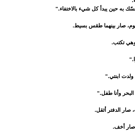
:
سّك به حين يبدأ كل شيء بالاختفاء."
يوم، صار بينهما طقس بسيط.
وهي تكتب.
."
ولدت ابنتي."
بحر وأنا طفل."
 صار الدفتر أثقل.
صار أخف.