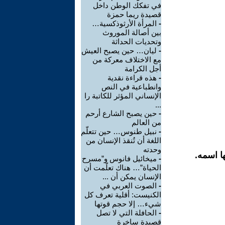
في تفكك الوطن داخل
قصيدة ريما حمزة
-
المرأة الأرثوذكسية…
بين أصالة الموروث
وتحديات الحداثة
-
ليان… حين يصبح العيش
مع الاختلاف معركة من
أجل الكرامة
-
هذه قراءة نقدية
وانطباعية في النص
الإنساني المؤثر للكاتبة را
...
-
حين يصبح الشارع أرحم
من العالم
-
نبيل طنوس… حين تتعلّم
اللغة أن تُنقذ الإنسان من
وحدته
ا اسمه.
-
ميخائيل فانوس و”مسرح
الحياة”… هناك تعلّمت أن
الإنسان يمكن أن ...
-
الصوت العربي في
الكنيست: أقلية تعرف كل
شيء… إلا حجم قوتها
-
الحافلة التي لا تصل
قصيدة ساخرة