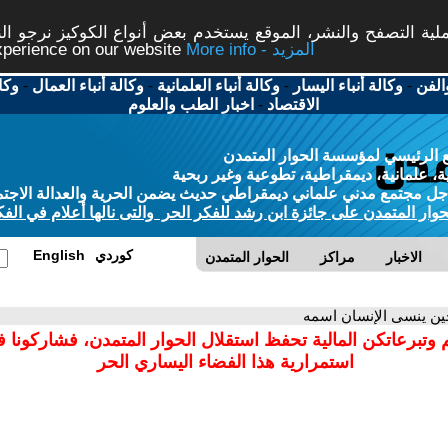
ة التصفح والنشر، الموقع يستخدم بعض أنواع الكوكيز نرجو النق
More info - المزيد
experience on our website
الفن
-
وكالة أنباء اليسار
-
وكالة أنباء العلمانية
-
وكالة أنباء العمال
-
وكا
الاقتصاد
-
اخبار الطب والعلوم
 الرئيسي لمؤسسة الحوار المتمدن
، علمانية، ديمقراطية، تطوعية وغير ربحية
ل مجتمع مدني علماني ديمقراطي حديث يضمن الحرية والعدالة الاجتم
حوار المتمدن على جائزة ابن رشد للفكر الحر والتى نالها أعلام في الفك
كوردي
English
الاخبار
مراكز
الحوار المتمدن
ين ينسى الإنسان اسمه
 وتبرعاتكن المالية تحفظ استقلال الحوار المتمدن، فشاركونا 
استمرارية هذا الفضاء اليساري الحر