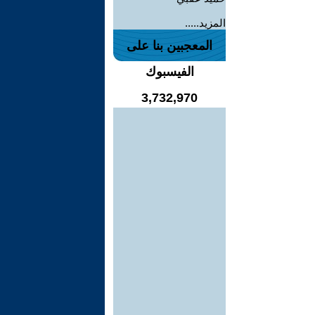
المزيد.....
المعجبين بنا على
الفيسبوك
3,732,970