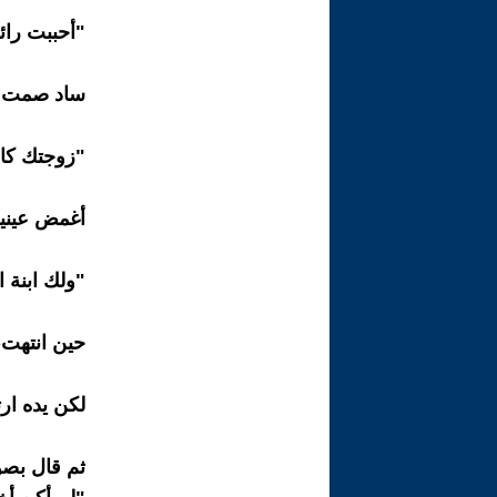
"أحببت رائ
ساد صمت 
"زوجتك كا
أغمض عينيه
"ولك ابنة ا
حين انتهت، 
لكن يده ار
ثم قال بص