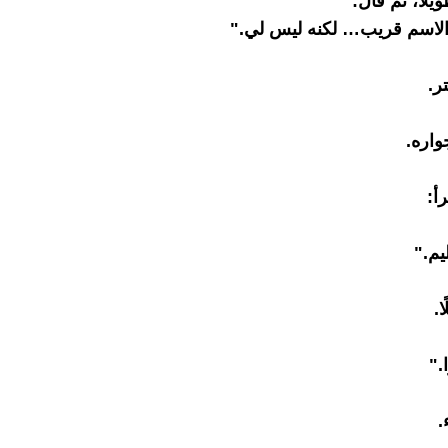
يلًا، ثم قال:
الاسم قريب… لكنه ليس لي."
ر.
اره.
أ:
م."
ا.
."
.