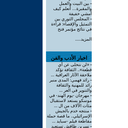
-
بين البيت والعمل
والمقبرة… أتعلم كيف
أمشي خفيفة
-
المجلس الثوري بين
التمثيل والإقصاء: قراءة
في نتائج مؤتمر فتح
المزيد.....
اخبار الأدب والفن
-
«لن نتخلى عن أي
قطعة».. الثقافة تؤكد
ملاحقة الآثار العراقية ...
-
رائد فهمي: المدى منبر
رائد للمهنية والثقافة
والتنوير في العر ...
-
مهرجان -يوم الهند- في
موسكو يستعد لاستقبال
مئات الآلاف من ال ...
-
منتجه خدم بالجيش
الإسرائيلي.. ما قصة حملة
مقاطعة فيلم -سبايد ...
-
نسرين طافش تستعيد