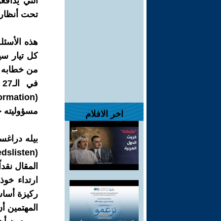
التي يدافع
تحت أنظار 
هذه الأسئلة
كل تيار سي
من خطابه ا
مسؤوليته ح
اخر الافلام
المقال نقدا
ارتداء خوذ
ركيزة أسا
المهتمين أ