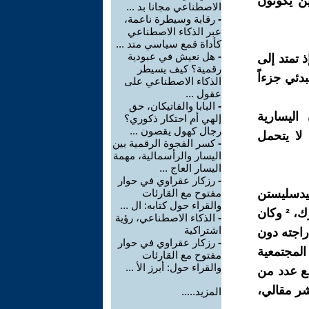
ن يكونون
الاصطناعي مجانا بد ...
-
رقابة وسيطرة ناعمة،
عبر الذكاء الاصطناعي
كأداة قمع سياسي متد ...
-
هل نعيش في عبودية
 تمتد إلى
رقمية؟ كيف يسيطر
دئي جزءاً
الذكاء الاصطناعي على
عقول ...
-
البابا والفاتيكان، حق
يون اليسارية
إلهي أم احتكار ذكوري؟
رجال كهول يقصون ...
ستيد لا يتحمل
-
كسر الفجوة الرقمية بين
اليسار والرأسمالية، مهمة
اليسار العاج ...
-
رزكار عقراوي في حوار
زب إنهيدسليستن
مفتوح مع القارئات
والقراء حول كتابه: ال ...
(Enhedslisten)، القائمة الموحدة، أحد أبرز الأحزاب اليسارية في الدنمارك، ² وكان
-
الذكاء الاصطناعي، رؤية
اشتراكية
دراجته دون
-
رزكار عقراوي في حوار
المجتمعية
مفتوح مع القارئات
والقراء حول: أبرز الأ ...
ع عدد من
شر مقالي،
المزيد.....