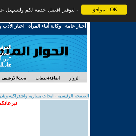
موافق - OK
لتوفير افضل خدمة لكم ولتسهيل عملي
أخبار عامة
-
وكالة أنباء المرأة
-
اخبار الأدب و
الموقع
يسارية
"من أج
حاز ال
الزوار
اضافة/خدمات
بحث/الارشيف
الصفحة الرئيسية
-
ابحاث يسارية واشتراكية وشي
تبرعاتكم