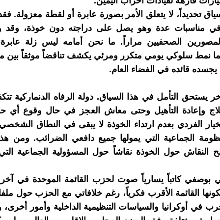
ارات فارهة لقيادات أحزاب اليمين.
اق تحديداً، لا يتعلق الأمر بصورة عابرة أو لقطة معزولة. فقد
في مناسبات عدة وهو يصل على دراجته دون خوذة، وقد 
مصورين الصحفيين مراراً. ما نحن أمامه ليس زلة عابرة أو
 إنما نمط سلوكي يومي متكرر ومرئي يكشف تناقضاً موثقاً بين ما
يجسده قائده في الفضاء العام.
خر يستحق التأمل في هذا السياق. دولة الرفاه الدنماركية تتك
علاج وإعادة التأهيل وحتى معاش العجز في حال وقوع أي حا
خيار الفردي بعدم ارتداء الخوذة لا يبقى في النطاق الشخصي، 
ظومة الجماعية التي يمولها جميع دافعي الضرائب. ومن هذا
بح النقاش حول الخوذة نقاشاً حول المسؤولية الجماعية التي 
 بوصفي كاتباً يسارياً صوت لحزب القائمة الموحدة في آخر ا
لكونها القائمة الأقرب فكرياً، رغم خلافاتي مع الحزب حول ملف
لحرب في أوكرانيا والسياسات التنظيمية الداخلية وأمور أخرى، 