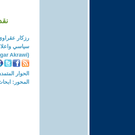
نقد
رزكار عقراوي
سياسي واعلا
(Rezgar Akrawi)
الحوار المتمدن-العدد: 8725 - 6
المحور: ابحاث