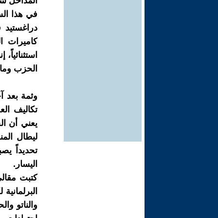
المداخل سي
في هذا السي
دراغستيد 
كاميرات ال
استثنائياً،
الحزب وما 
وثمة بعد آ
تكاليف ال
يعني أن ال
ليطال المن
تحديداً يص
اليسار.
كتبت مقالي
البرلمانية 
والناتو وا