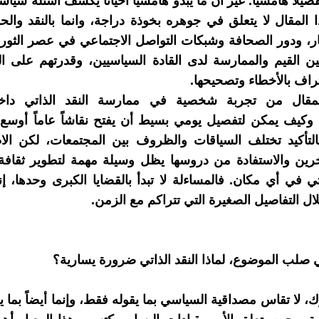
يلاً هامشياً. غير أن ما يبدو هامشياً أحياناً يكشف أسئلة سياس
 المقال لا يتعلق في جوهره بخوذة دراجة، وانما بالنقد والحو
ر، ودور الصحافة وشبكات التواصل الاجتماعي في عصر الثورة
ين القيم والممارسة لدى القادة السياسيين، وقدرتهم على ا
تراف بالأخطاء وتصحيحها.
مقال من تجربة شخصية في ممارسة النقد الذاتي داخل
 وكيف يمكن لتفصيل يومي بسيط أن يفتح نقاشاً عاماً أوسع
بالتأكيد تختلف السياقات والظروف بين المجتمعات، لكن ال
رين والاستفادة من دروسها يظل وسيلة مهمة لتطوير ثقافة 
اتي في أي مكان. فالمساءلة لا تبدأ بالقضايا الكبرى وحدها، إ
ال التفاصيل الصغيرة التي تتراكم مع الزمن.
 صلب الموضوع، لماذا النقد الذاتي ضرورة يسارية؟
ك، لا تقاس مصداقية السياسي بما يقوله فقط، وإنما أيضاً بما