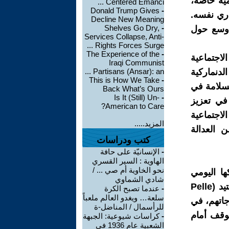
مية خاصة،
Centered Emanci ...
Donald Trump Gives
-
اري نفسه.
Decline New Meaning
Shelves Go Dry,
-
أوسع حول
Services Collapse, Anti-
Rights Forces Surge ...
The Experience of the
-
اجتماعية
Iraqi Communist
لدنماركية
Partisans (Ansar): an ...
This is How We Take
-
لسلامة في
Back What’s Ours
Is It (Still) Un-
-
 في تعزيز
American to Care?
اجتماعية
المزيد.....
ن العدالة
كتب ودراسات
-
الإنسانيّة على حافة
الهاوية : السير القسري
نحو الخاوية أم صي ... /
ها اليومي
شادي الشماوي
بشكل لافت. فقد رأينا كيف يحضر وفد الحزب المتكون من بيله دراغستيد (Pelle
-
عندما تصبح الكرة
سلعة… ويغدو العالم ملعباً
اجاتهم، في
للرأسمال / المناضل-ة
توقف أمام
-
كراسات شيوعية: الجبهة
الشعبية عام 1936 في