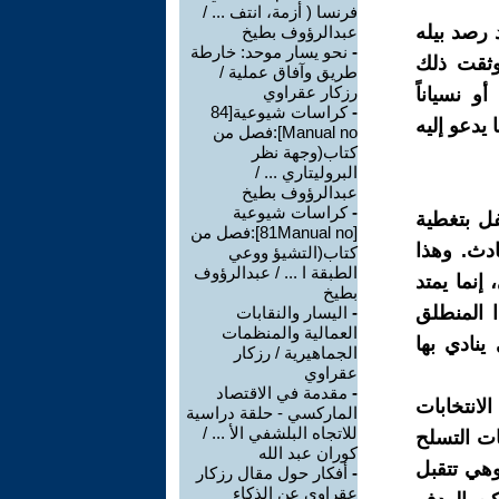
فرنسا ( أزمة، انتف ... /
 رصد بيله
عبدالرؤوف بطيخ
-
نحو يسار موحد: خارطة
وثقت ذلك
طريق وآفاق عملية /
رزكار عقراوي
 نسياناً
-
كراسات شيوعية[84
 يدعو إليه
Manual no]:فصل من
كتاب(وجهة نظر
البروليتاري ... /
عبدالرؤوف بطيخ
-
كراسات شيوعية
فل بتغطية
[81Manual no]:فصل من
دث. وهذا
كتاب(التشيؤ ووعي
الطبقة ا ... / عبدالرؤوف
إنما يمتد
بطيخ
 المنطلق
-
اليسار والنقابات
العمالية والمنظمات
ينادي بها
الجماهيرية / رزكار
عقراوي
-
مقدمة في الاقتصاد
لانتخابات
الماركسي - حلقة دراسية
للاتجاه البلشفي الأ ... /
ات التسلح
كوران عبد الله
وهي تتقبل
-
أفكار حول مقال رزكار
عقراوي عن الذكاء