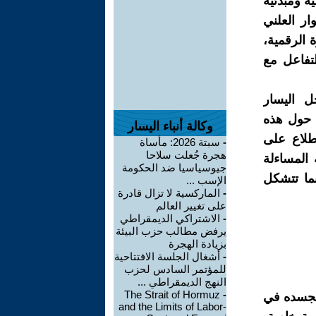
ية ومبدئية
ار العلني
 الرقمية،
لتفاعل مع
 اليسار
 حول هذه
وكالة أنباء اليسار
اطلاع على
-
سبتة 2026: مأساة
هجرة جُعلت سلاحا
المساءلة
جيوسياسيا ضد الحكومة
نما تتشكل
الإسب ...
-
الماركسية لا تزال قادرة
على تغيير العالم
-
الاشتراكي الديمقراطي
يرفض مطالب حزب البيئة
بزيادة الهجرة
-
أشغال الجلسة الافتتاحية
للمؤتمر السادس لحزب
النهج الديمقراطي ...
The Strait of Hormuz
-
 يجسده في
and the Limits of Labor-