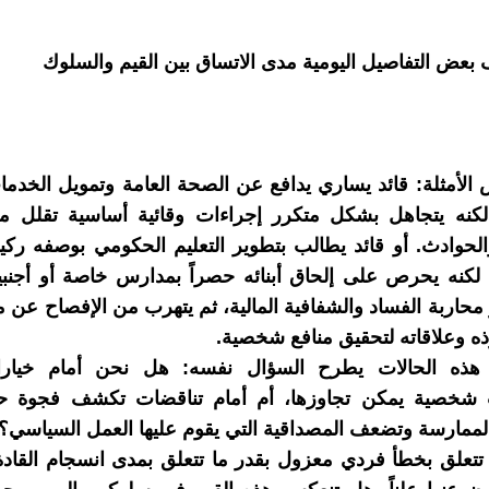
عض التفاصيل اليومية مدى الاتساق بين القيم والسلوك
 الأمثلة: قائد يساري يدافع عن الصحة العامة وتمويل الخدم
 لكنه يتجاهل بشكل متكرر إجراءات وقائية أساسية تقلل 
الحوادث. أو قائد يطالب بتطوير التعليم الحكومي بوصفه ركيز
، لكنه يحرص على إلحاق أبنائه حصراً بمدارس خاصة أو أجنبية
محاربة الفساد والشفافية المالية، ثم يتهرب من الإفصاح عن مم
ه وعلاقاته لتحقيق منافع شخصية.
هذه الحالات يطرح السؤال نفسه: هل نحن أمام خيارا
ت شخصية يمكن تجاوزها، أم أمام تناقضات تكشف فجوة حق
ممارسة وتضعف المصداقية التي يقوم عليها العمل السياسي؟
 تتعلق بخطأ فردي معزول بقدر ما تتعلق بمدى انسجام القادة