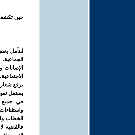
حين تكشف ب
لنتأمل بعض
الجماعية،
الإصابات و
الاجتماعية
يرفع شعار 
يستغل نفوذ
في جميع 
واستثناءا
الخطاب وال
فالقضية لا