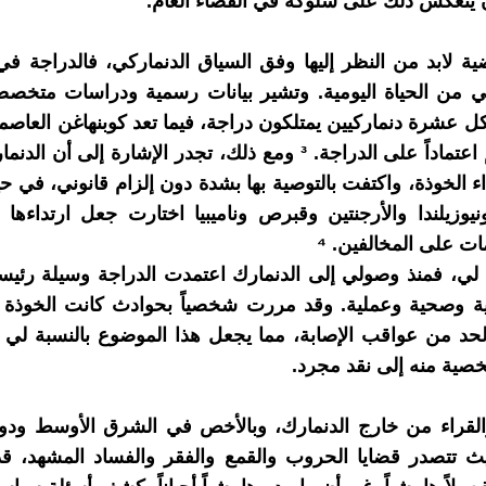
ينعكس ذلك على سلوكه في الفضاء العام.
ية لابد من النظر إليها وفق السياق الدنماركي، فالدراجة في
 من الحياة اليومية. وتشير بيانات رسمية ودراسات متخصص
 عشرة دنماركيين يمتلكون دراجة، فيما تعد كوبنهاغن العاصم
مدن العالم اعتماداً على الدراجة. ³ ومع ذلك، تجدر الإشارة إلى أن
تداء الخوذة، واكتفت بالتوصية بها بشدة دون إلزام قانوني، في حي
نيوزيلندا والأرجنتين وقبرص وناميبيا اختارت جعل ارتداءها إل
 على المخالفين. ⁴
ة لي، فمنذ وصولي إلى الدنمارك اعتمدت الدراجة وسيلة رئيسي
ية وصحية وعملية. وقد مررت شخصياً بحوادث كانت الخوذة في
لحد من عواقب الإصابة، مما يجعل هذا الموضوع بالنسبة لي
ية منه إلى نقد مجرد.
والقراء من خارج الدنمارك، وبالأخص في الشرق الأوسط ودو
ث تتصدر قضايا الحروب والقمع والفقر والفساد المشهد، قد