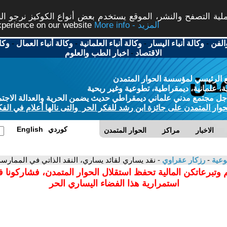
ة التصفح والنشر، الموقع يستخدم بعض أنواع الكوكيز نرجو النق
More info - المزيد
experience on our website
الفن
-
وكالة أنباء اليسار
-
وكالة أنباء العلمانية
-
وكالة أنباء العمال
-
وكا
الاقتصاد
-
اخبار الطب والعلوم
 الرئيسي لمؤسسة الحوار المتمدن
، علمانية، ديمقراطية، تطوعية وغير ربحية
ل مجتمع مدني علماني ديمقراطي حديث يضمن الحرية والعدالة الاجتم
حوار المتمدن على جائزة ابن رشد للفكر الحر والتى نالها أعلام في الفك
كوردي
English
الاخبار
مراكز
الحوار المتمدن
وعية
-
رزكار عقراوي
- نقد يساري لقائد يساري، النقد الذاتي في الممارسة
 وتبرعاتكن المالية تحفظ استقلال الحوار المتمدن، فشاركونا 
استمرارية هذا الفضاء اليساري الحر