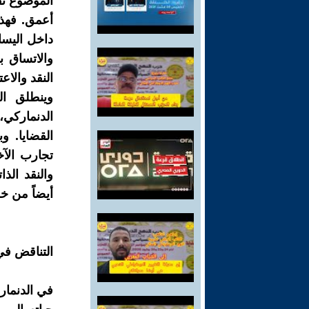
الموضوع تفص
أعمق. فهذا
داخل اليسا
والاتساق ب
النقد والاع
وينطلق ال
الدنماركي،
القضايا. و
تجارب الآخ
والنقد الذ
أيضاً من خل
التناقض في
في الدنمار