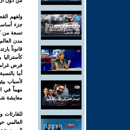
من دون أن 
ولفهم القض
جزء أساسي
تسعة من كل
قانوناً بار
كأستراليا و
فرض غرامات
أما بالنسب
لأسباب بيئ
مهماً في ا
معايشة شخص
للقارئات 
العالمي حي