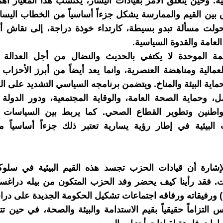
مية. وحين يتعلق الأمر بقيادات اليسار، يكتسب هذا المعيار أه
ق بين القيم والممارسة يشكل جزءاً أساسياً من الخطاب اليس
حولت مسألة تبدو بسيطة، كارتداء خوذة دراجة، إلى نقاش 
لعامة والقدوة السياسية.
مة الموحدة لا يكتفي بالحديث والنضال من أجل العدالة ال
عمالية ومناهضة العنصرية، وانما يعد أيضاً من أبرز الأحزاب ا
ماية البيئة والمناخ. ويتضمن برنامجه السياسي التشديد على ا
ل، وحماية الصحة العامة، والوقاية المجتمعية، ودور الدولة
واطنين وتطوير القطاع الصحي. كما يربط بين السياسات ال
البيئية في إطار رؤية يسارية تعتبر ذلك جزءاً أساسياً م
لإشارة أن قيادات الحزب تجسد هذه القيم البيئية في سلوك
Dragsted) ورفيقاته ورفاقه اجتماعات تشكيل الحكومة الجديدة على در
التزاماً حقيقياً بقيم الاستدامة والبيئة والصحة، في حين ت