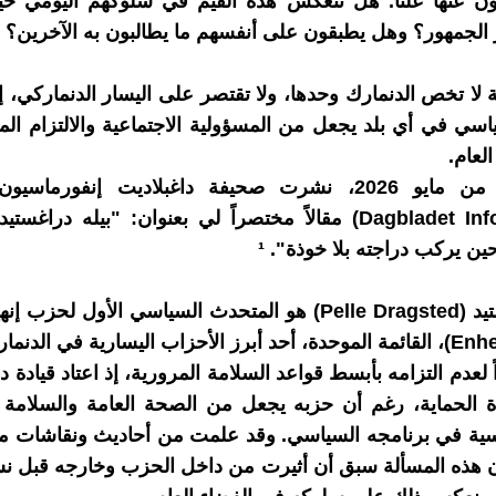
ون عنها علناً. هل تنعكس هذه القيم في سلوكهم اليومي حي
الجمهور؟ وهل يطبقون على أنفسهم ما يطالبون به الآخرين؟
 لا تخص الدنمارك وحدها، ولا تقتصر على اليسار الدنماركي، إذ
اسي في أي بلد يجعل من المسؤولية الاجتماعية والالتزام المب
لعام.
في الـ27 من مايو 2026، نشرت صحيفة داغبلاديت إنفورماس
(Dagbladet Information) مقالاً مختصراً لي بعنوان: "بيله دراغ
ين يركب دراجته بلا خوذة". ¹
بيله دراغستيد (Pelle Dragsted) هو المتحدث السياسي الأول لح
ً لعدم التزامه بأبسط قواعد السلامة المرورية، إذ اعتاد قيادة 
ة الحماية، رغم أن حزبه يجعل من الصحة العامة والسلامة 
سية في برنامجه السياسي. وقد علمت من أحاديث ونقاشات م
ن هذه المسألة سبق أن أثيرت من داخل الحزب وخارجه قبل ن