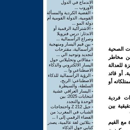
الاندماج في الدول
الأوروب ...
-
القضية الكردية والمسألة
القومية، الدولة القومية أم
دولة المو ...
-
الاشتراكية الرقمية أو
الاندثار: درس فنزويلا
وصراع الرأسمالية ...
-
بين قيم اليسار ومنهجية
ات الصحية
الرأسمالية، مقترحات
لتجديد وتوحيد الي ...
من مخاطر
-
مقالاتي وتحليلاتي حول
ة للعدالة
اليسار الالكتروني والذكاء
الاصطناعي وا ...
. أو قائد
-
الرؤية الرأسمالية للذكاء
الاصطناعي: الربح،
تلكاته أو
السلطة، والسيطرة
-
اليسار العراقي عشية
انتخابات 2025: بين
ت فردية
الوحدة والتجدد
يقية بين
-
جيل Z 212 واحتجاجات
الشباب في المغرب: من
الفضاء الرقمي إلى ا ...
 مع القيم
-
بثلاثين لغة عالمية، يصدر
كتابي حول الذكاء