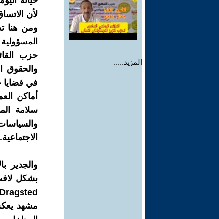
حياته اليو
لأن الاتسا
ومن هنا ت
المسؤولية ا
حزب القائ
المزيد.....
والحقوق ال
في قضايا ح
أماكن العم
سلامة الم
والسياسات 
الاجتماعية.
والجدير با
مشهد يعكس 