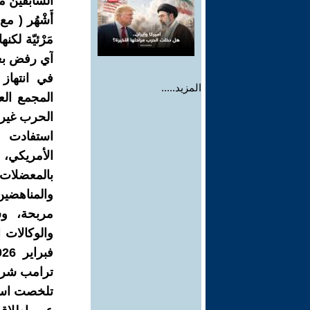
السابقين 
أَشْهُر ( 
مَرْئيّة لك
في انتهاز 
المزيد.....
المجمع الع
الحرب غير 
استفادت ش
الأمريكي، 
بالمعضلات
والمناهضين
مربحة، و
ترامب شركة أوبن
تلخصت استر