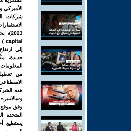
عسكرية متق
الأميركي و
شركات الت
إلى ارتفا
جديدة، مكّ
المعلومات و
من تعطيل 
الاصطناعي 
هذه الشرك
و«بالانتير»
المتحدة الت
يستطيع أحد