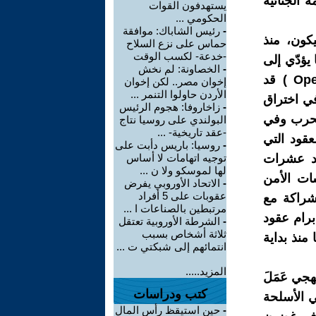
الجنائية
يستهدفون القوات
الحكومي ...
-
رئيس الشاباك: موافقة
كون، منذ
حماس على نزع السلاح
-خدعة- لكسب الوقت
ؤدّي إلى
-
الخصاونة: لم نخش
زيادة في الخسائر في صفوف المدنيين، وكانت شركة أوبناي ( OpenAI ) قد
إخوان مصر.. لكن إخوان
الأردن حاولوا التنمر ...
ي اختراق
-
زاخاروفا: هجوم الرئيس
الحرب وفي
البولندي على روسيا نتاج
-عقد تاريخية- ...
قود التي
-
روسيا: باريس دأبت على
يد عشرات
توجيه اتهامات لا أساس
لها لموسكو ولا ن ...
ت الأمن
-
الاتحاد الأوروبي يفرض
عقوبات على 5 أفراد
شراكة مع
مرتبطين بالصناعات ا ...
برام عقود
-
الشرطة الأوروبية تعتقل
ثلاثة أشخاص بسبب
منذ بداية
انتمائهم إلى شبكتي ت ...
المزيد.....
أوبناي ( OpenAI ) بشكل منهجي عَمَلَ
كتب ودراسات
 حيث جندت مسؤولي الأسلحة
-
حين استيقظ رأس المال