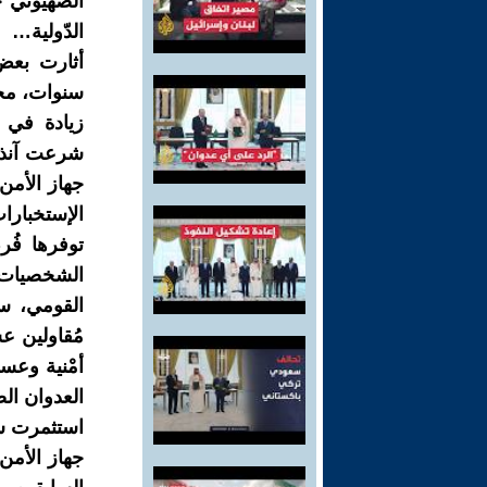
الصهيوني ح
الدّولية…
أثارت بعض
سنوات، مخا
شرعت آنذاك
جهاز الأمن
الإستخبار
توفرها فُ
الشخصيات 
القومي، س
مُقاولين ع
أمْنية وعس
العدوان ال