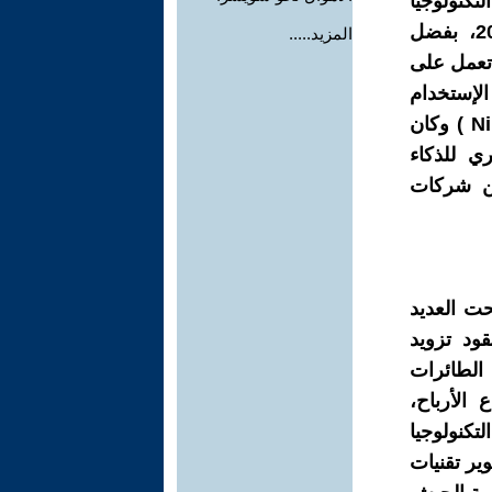
تكنولوجيا
الحربية بحوالي 18 ضعفاً خلال العقد الأخير، وخصوصًا منذ سنة 2017، بفضل
المزيد.....
 تعمل على
لإستخدام
العسكري، مثل مشروع مافن ( Maven ) أو مشروع نيمبوس ( Nimbus ) وكان
ي للذكاء
من شركات
ذ احتلال العراق سنة 2003، وأصبحت العديد
ود تزويد
 الطائرات
 الأرباح،
كنولوجيا
 دولار، بهدف تطوير تقنيات