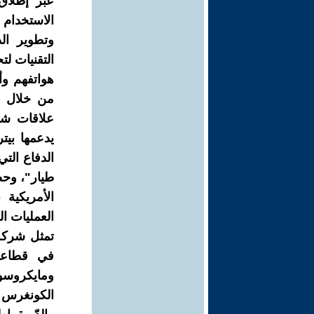
عبر إطلاق
الاستخدام 
وتطوير ال
التقنيات لت
هواتفهم وأ
من خلال عق
يدعمها بيت
الدفاع الت
العمليات ال
تمثل شركة 
في قطاعا
ومايكروسو
الكونغرس و