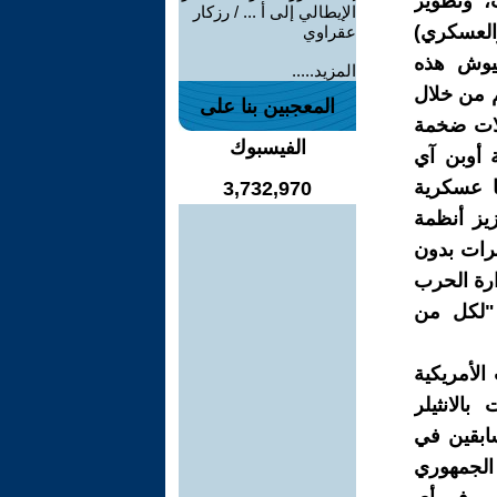
، وتطوير
الإيطالي إلى أ ... / رزكار
العسكري)
عقراوي
جيوش هذه
المزيد.....
هم من خلال
المعجبين بنا على
يلات ضخمة
الفيسبوك
ة أوبن آي
كة تكنولوجيا عسكرية
3,732,970
زيز أنظمة
ئرات بدون
202 على عقد مع وزارة الحرب
اعي "لكل من
الأمريكية
لانثيلر
ابقين في
 الجمهوري