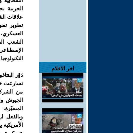
السحابية و
علاقات الش
تطوير تقني
الشعب الف
الإصطناعي
التكنولوجيا
اخر الافلام
دَوْر البنت
من الشركا
الجيوش وال
المسيّرة، 
وبالفعل ا