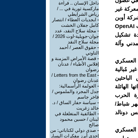
 في غضون
داخل الإنسان .. قراءة
معركة غير
ماركسية ثورية في ... /
رياض الشرايطي
شركة أوبن
-
ابجديات العطاء / انتصار
كامل جفلان الخشت
آي رفض بعض الشركات الإستخدامات العسكرية معينة لنماذجها ، سارعت OpenAI
-
مجلة سلاح النقد، عدد
ادة تشكيل
جوان-جويلية-اوت 2026 /
مجلة سلاح النقد
مدني وآلة
-
حقوق العصر / أحمد
التاوتي
-
قصة الأمراض المزمنة و
 العسكري
إفلاس الأطباء / عدنان
ر مُبالية
رضوان
Letters from the East /
-
الباحثين
عدنان رضوان
-
العولمة الرأسمالية:
 الهائلة
جدل المجرد والملموس /
ة الحرب
فاخر جاسم
-
سياسة حفار الساق / د.
ن دولار، خلال شهر شباط/
خالد زغريت
رئيس دونالد
-
الطائفية المتغلغلة في
لبنان / حسين محمود
صالح
 العسكري
-
صدى دولي لكتاباتي: من
إحدى أبرز مفكرات اليسار