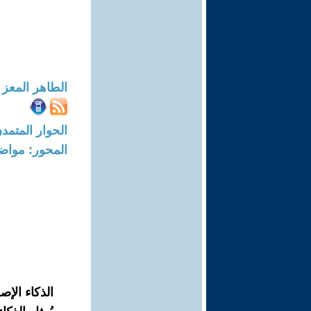
الطاهر المعز
الحوار المتمدن-العدد: 8758 - 6
المحور: مواض
الذكاء الإ