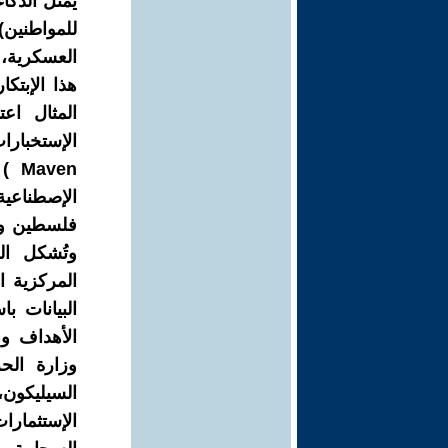
يُمثل الذكا
للمواطنين)
العسكرية، 
هذا الإبتك
المثال اع
ven
الإصطناعية
وتُشكل ال
البيانات ب
الأهداف وم
وزارة الحر
السيليكون
الإستثمار