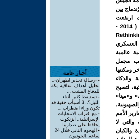
مة الجيش
ندماج بين
ك ارتفعت
الاستثمارات في قطاع تكنولوجيا الدفاع بنحو 18 ضعفاً خلال عقد واحد ( 2014 -
Rethinking de
، وأدّى الإستثمار العسكري
ة عالمية
راقب مجمل
ر ومكنتها
أخبار عامة
 والذكاء
-
-رسالة تحذير لطهران-..
تحليل: أهداف اتفاقية مكة
ية، لتصبح
للدفاع المشت ...
 و«ميتا»
-
تستيقظ كثيرا أثناء
الليل؟.. 3 أسباب خفية قد
الصهيونية،
تكون وراء اضطراب ...
2) وهو ما أثبتتْه تقارير الأمم
-
مع اقتراب الانتخابات
الإسرائيلية.. أيزنكوت
 والتي لا
يحافظ على صدارة ا ...
ة والكيان
-
الهجوم الثاني خلال 24
ساعة..الحوثيون