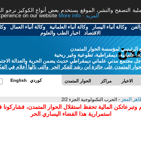
ة التصفح والنشر، الموقع يستخدم بعض أنواع الكوكيز نرجو النق
More info - المزيد
experience on our website
الفن
-
وكالة أنباء اليسار
-
وكالة أنباء العلمانية
-
وكالة أنباء العمال
-
وكا
الاقتصاد
-
اخبار الطب والعلوم
 الرئيسي لمؤسسة الحوار المتمدن
، علمانية، ديمقراطية، تطوعية وغير ربحية
ل مجتمع مدني علماني ديمقراطي حديث يضمن الحرية والعدالة الاجتم
حوار المتمدن على جائزة ابن رشد للفكر الحر والتى نالها أعلام في الفك
كوردي
English
الاخبار
مراكز
الحوار المتمدن
اهر المعز
- الحرب التكنولوجية الجزء 2/2
 وتبرعاتكن المالية تحفظ استقلال الحوار المتمدن، فشاركونا 
استمرارية هذا الفضاء اليساري الحر