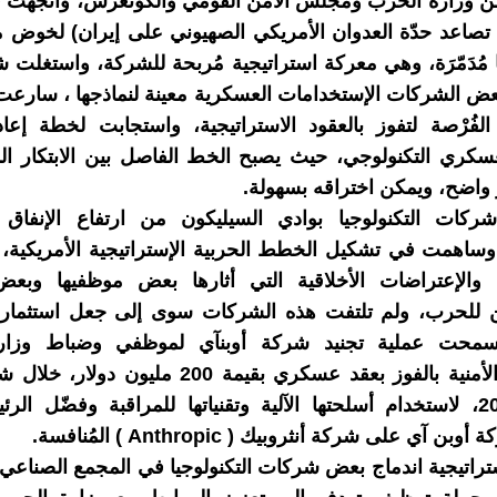
من وزارة الحرب ومجلس الأمن القومي والكونغرس، واتجهت
مع تصاعد حدّة العدوان الأمريكي الصهيوني على إيران) لخوض 
نها مُدَمّرَة، وهي معركة استراتيجية مُربحة للشركة، واستغلت 
الفُرْصة لتفوز بالعقود الاستراتيجية، واستجابت لخطة إع
سكري التكنولوجي، حيث يصبح الخط الفاصل بين الابتكار ال
واضح، ويمكن اختراقه بسهولة.
ركات التكنولوجيا بوادي السيليكون من ارتفاع الإنفاق
وساهمت في تشكيل الخطط الحربية الإستراتيجية الأمريكية، غي
 والإعتراضات الأخلاقية التي أثارها بعض موظفيها وبعض 
 للحرب، ولم تلتفت هذه الشركات سوى إلى جعل استثماراتها
سمحت عملية تجنيد شركة أوبنآي لموظفي وضباط وزار
والوكالات الأمنية بالفوز بعقد عسكري بقيمة 200 مليو
فبراير 2026، لاستخدام أسلحتها الآلية وتقنياتها للمراقبة وفضّل ال
 آي على شركة أنثروبيك ( Anthropic ) المُنافسة.
اتيجية اندماج بعض شركات التكنولوجيا في المجمع الصناعي