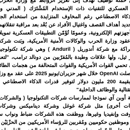
 حملة توظيف تهدف إلى تعزيز الروابط مع وزارة الحرب
العسكري للتقنيات ذات الإستخدام المُشْتَرَك ( المدني و
ذكاء الاصطناعي رغم المخاوف المتزايدة من استخدام ال
حديد أهداف القصف واغتيال الأفراد عن بُعْد بعد مراقبة تنقلات
جهزتهم الإلكترونية، وعمومًا تُؤَمّن التطبيقات العسكرية تمو
ود وزارة الحرب والوكالات الأمنية الأمريكية، وبَنت شرك
علاقات شراكة مع شركة أندوريل ( Anduril ) وهي شر
ر ثيل، ولها علاقات وطيدة بالمُقرّبين من دونالد ترامب، "لتع
ي تحمي القوات الأمريكية والقوات المتحالفة من هجمات الطا
طيار"، وحصلت OpenAI خلال شهر حزيران/يونيو 5
الأمريكية بقيمة 200 مليون دولار لتوفير قدرات الذكاء الاصطن
قتالية والوظائف الداخلية"
أوبن آي نموذجا لممارسات شركات التكنولوجيا ( والشركات 
ت أخرى) مثل شركة غوغل وشركة ديناميكس وشركات با
فت وإنفيديا وغيرها، ووظفت هذه الشركات ضباط ونواب س
موظفين حكوميين ومُقربين للرؤساء الأمريكيين من الحزْبَيْن