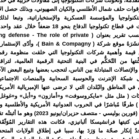
دمة، وتحولت شركات التكنولوجيا إلى مقاولات حربية في خد
قوات حلف شمال الأطلسي والكيان الصهيوني، وبذلك حصل الإ
كنولوجيا والمؤسسة العسكرية والإستخباراتية، وتبعا لذل
2023)، بحسب تقرير بعنوان ( fense - The role of private
capital ) نشَرَهُ موقع شركة ( Bain & Compagny )
ع قيمة وأهمية شركات التكنولوجيا التي خلقت منظومة رقمي
نتها من التّحَكُّم في البنية التحتية الرقمية العالمية، لت
الإتصالات المتبادلة بين الناس، لتحجب بعضها وتبيع البعض الآخ
شبكة الإنترنت والحوسبة السحابية والمنصات الاجتماعية
في المناطق والبُلدان التي لا ترضى عنها الإمبريالية الأمريك
ات ( مثل مثل «مايكروسوفت» و«أمازون» و«أبل» و«غوغل»
 ) طرفًا مُباشرًا في الحروب العدوانية الأمريكية والأطلسية و
وفق موقع (فورين بوليسي - منتصف حزيران/يونيو 023
ي كتبتها فرانشيسكا ألبانيزي، فكانت هذه التقارير المُوَثّقَة
ٌ إنكار صحّة ما وَرَدَ بها، سببا في إطلاق الولايات المتحد