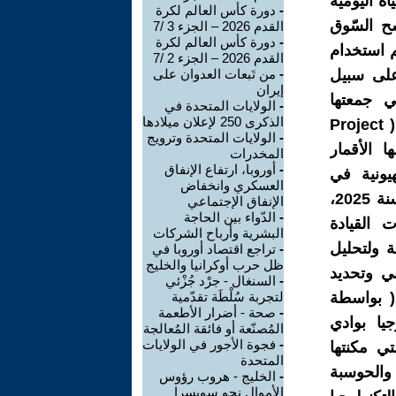
اة اليومية
-
دورة كأس العالم لكرة
سح السّوق
القدم 2026 – الجزء 3 /7
-
دورة كأس العالم لكرة
م استخدام
القدم 2026 – الجزء 2 /7
وعلى سبيل
-
من تَبعات العدوان على
إيران
ي جمعتها
-
الولايات المتحدة في
الذكرى 250 لإعلان ميلادها
الإستخبارات التقليدية فضلا عن الذكاء الإصطناعي و " مشروع مافن " ( Project
-
الولايات المتحدة وترويج
ها الأقمار
المخدرات
-
أوروبا، ارتفاع الإنفاق
يونية في
العسكري وانخفاض
فلسطين ولبنان وسوريا والعراق واليمن منذ سنة 2023، ثم إيران منذ سنة 2025،
الإنفاق الإجتماعي
-
الدّواء بين الحاجة
 القيادة
البشرية وأرباح الشركات
ُراقبة ولتحليل
-
تراجع اقتصاد أوروبا في
ظل حرب أوكرانيا والخليج
بي وتحديد
-
السنغال - جرْد جُزْئي
 ( بواسطة
لتجربة سُلْطَة تقدّمية
-
صحة - أضرار الأطعمة
جيا بوادي
المُصنّعة أو فائقة المُعالجة
-
فجوة الأجور في الولايات
ي مكنتها
المتحدة
والحوسبة
-
الخليج - هروب رؤوس
الأموال نحو سويسرا