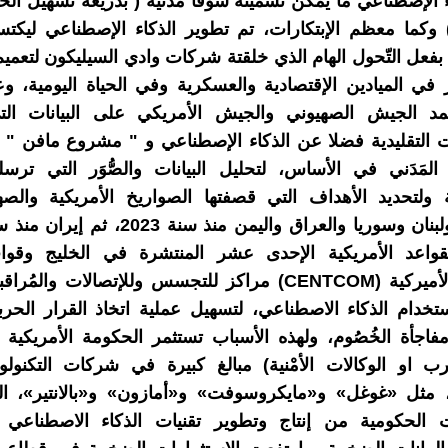
ء الإصطناعي ما يمكن تسميته سوقًا مَدَنية ( بذريعة تسهيل الحي
 وكما معظم الإبتكارات، تم تطوير الذكاء الإصطناعي ليكت
بفعل التّحول الهام الذي خلقتة شركات وادي السيليكون لتعمي
ار في الميادين الإقتصادية والعسكرية وفي الحياة اليومية، 
تمد الجيش الصهيوني والجيش الأمريكي على البيانات الت
Ma ) المَدَني في الأساس، لتحليل البيانات والصُّوَر التي ترسل
 ولتحديد الأهداف التي قصفتها الصواريخ الأمريكية والصه
قواعد الأمريكية الإحدى عشر المنتشرة في الخليج وقوات
المركزية الأميركية (CENTCOM) مراكز للتجسس وللإتصالات والم
استخدام الذكاء الاصطناعي، لتسهيل عملية اتخاذ القرار الحر
فاجأة الخُصُوم، ولهذه الأسباب تستثمر الحكومة الأمريكية
ب او الوكالات الأمْنية) مبالغ كبيرة في شركات التكنولو
، مثل «غوغل» و«مايكروسوفت» و«أمازون» و«بالانتير»، الت
ات الحكومية من إنتاج وتطوير تقنيات الذكاء الاصطناعي 