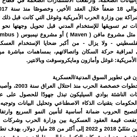
البيانات الضخمة، وارتفعت الاستثمارات الضخمة في قطاع ال
راكة بين وزارة الحرب الأمريكية وغوغل التي كانت قبل ذلك
ات تم تسويقها للإستخدام المدني قبل تحويل وجهتها نحو ا
لسطيني - ولا يزال - من أكبر ضحايا الإستخدام العسكر
 لمراقبة حركة السكان واتصالاتهم، بمساهمات مباشرة 
 الأمريكية: غوغل وأمازون ومايكروسوفت وبالانتير.
اغون في تطوير السوق المدنية/العسكرية
تسارعت خطوات خصخصة الحرب من
ت الناشئة بوادي السيليكون تبذل جهودًا للحصول على عق
حكومات بتقنيات الذكاء الاصطناعي وتحليل البيانات وتوجيه
لتصبح الحروب ضمانة أساسية لتأمين النمو السريع وارتفاع
رتفعت قيمة العقود العسكرية بين وزارة الحرب وشركات الت
الأمريكية بين سَنَتَيْ 2018 و 2022 إلى أكثر من 28 مليار