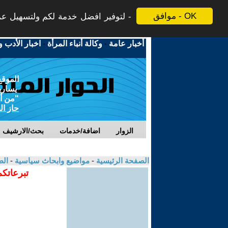
موافق - OK
لتوفير افضل خدمة لكم ولتسهيل عملي
أخبار عامة
-
وكالة أنباء المرأة
-
اخبار الأدب و
الموقع
يسارية
"من أج
حاز ال
الزوار
اضافة/خدمات
بحث/الارشيف
الصفحة الرئيسية
-
مواضيع وابحاث سياسية
-
الط
تبرعاتكم