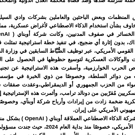
ملة شرسة ضدها وضد قُضاة محكمة العدل الدولية والمحكمة 
 المنظمات وبعض الباحثين والعاملين بشركات وادي السيلي
وف بشأن استخدام الذكاء الاصطناعي لأغراض عسكرية، مما ي
، بدون إثارة أي ضجيج، في تنفيذ خطة استراتيجية تمثلت ف
 القومي الأمريكي، عبر توظيف الضُّبَّاط السابقين في وزارة 
ات والوكالات العسكرية لتوسيع حظوظها في الحصول على الع
رص الحرب الخوارزمية، وأسفرت هذه الاستراتيجية عن تجن
من دوائر السلطة، وخصوصًا من ذوي الخبرة في مؤسسا
واء من الحزب الجمهوري أو الديمقراطي،وعقدت صفقات 
سكريين مُقرّبين من دونالد ترامب، وأثمرت هذه الإستراتيجية إ
كرية ضخمة زادت من إيرادات وأرباح شركة أوبنآي، وخصوصًا 
صهيوني الأمريكي على إيران.
استثمرت شركة الذكاء الاصطناعي العملاقة 
جهاز الأمن الأمريكي، خصوصًا منذ بداية العام 2024،