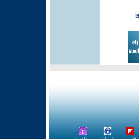
فليبورد
الموبايل
بودكاست