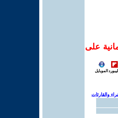
انية على
يبورد
الموبايل
اء والقارئات