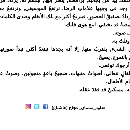
سكُ بيد من بجانبه, يراقصه, ينظر إليها, تبتسمُ له, يزدادُ فرحا
 وجد في وجهها علاماتِ الرضا, ترتفعُ الموسيقى, وترتفعُ مع
دادُ تصفيقُ الحضورِ, فيترنحُ أكثر مع تلك الأنغامِ وصدى الكلمات
مضةٌ قد تختفي, اتبع هوى قلبك.
ى صوته.
ونلتُ به.
الشيء, يقتربُ منها, إلا أنه يجدها تبتعدُ أكثر, تبدأ صورتها
 بالتموجِ, يصيحُ.
, أرجوكِ توقفي.
فالٍ تتعالى, أصواتُ منبهات, ضجيجُ باعةٍ متجولين, وصوتُ ع
ِ الأطفال.
نه, مسكينٌ قد فقدَ عقله.
#داود_سلمان_عجاج (هاشتاغ)