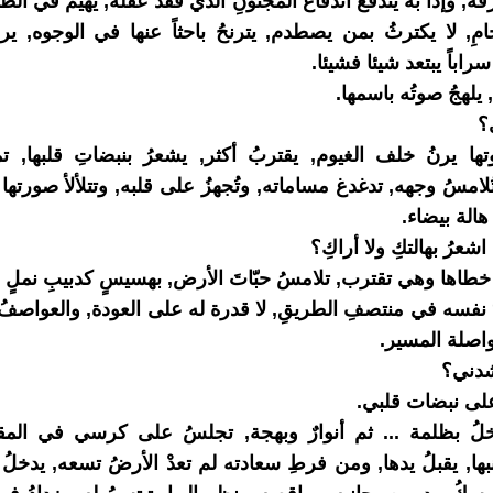
ه, وإذا به يندفعُ اندفاعَ المجنونِ الذي فقد عقله, يهيمُ في ال
ِ, لا يكترثُ بمن يصطدم, يترنحُ باحثاً عنها في الوجوه, يراه
راباً يبتعد شيئا فشيئا.
 يلهجُ صوتُه باسمها.
؟
 يرنُ خلف الغيوم, يقتربُ أكثر, يشعرُ بنبضاتِ قلبها, تم
لامسُ وجهه, تدغدغ مساماته, وتُجهزُ على قلبه, وتتلألأ صورتها
لة بيضاء.
اشعرُ بهالتكِ ولا أراكِ؟
خطاها وهي تقترب, تلامسُ حبّاتَ الأرض, بهسيسٍ كدبيبِ نملٍ 
دَ نفسه في منتصفِ الطريقِ, لا قدرة له على العودة, والعواصفُ
واصلة المسير.
دني؟
لى نبضات قلبي.
خلُ بظلمة ... ثم أنوارٌ وبهجة, تجلسُ على كرسي في المق
ها, يقبلُ يدها, ومن فرطِ سعادته لم تعدْ الأرضُ تسعه, يدخلُ