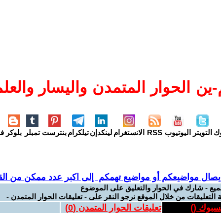
ين الحوار المتمدن واليسار والعلم
وك
التويتر
اليوتيوب
RSS
الانستغرام
لينكدإن
تيلكرام
بنترست
تمبلر
بلوكر
فل
يصال مواضيعكم أو مواضيع تهمكم إلى اكبر عدد ممكن من القر
ميع - شارك في الحوار والتعليق على الموضوع
 التعليقات من خلال الموقع نرجو النقر على - تعليقات الحوار المتمدن -
يسبوك (
)
تعليقات الحوار المتمدن (
0
)