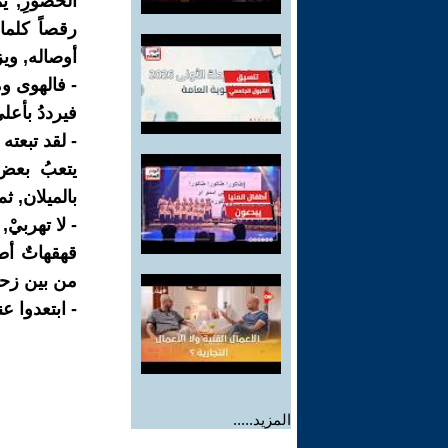
الحضورِ, يم
رقصاً كلما
أوصاله, ويز
- فالهوى و
فيرددُ بأعل
- لقد تبعته 
يتعبُ بعض 
بالميلان, ثم
- لا تهربيْ
قهقهاتٌ أط
من بين زحام
- ابتعدوا ع
المزيد.....