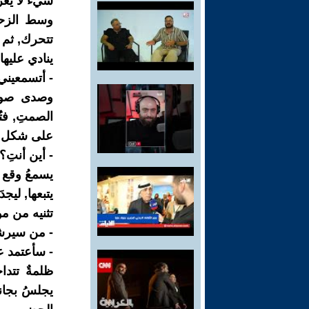
شيء لا يعرف
وسط الزحام
تتحرك, ثم س
ينادي عليها,
- أتسمعيني
وصدى صوتها
الصمتِ, فتُ
على شكل ها
- أين أنتِ؟ 
يسمعُ وقع 
يتبعها, ليج
تثنيه من م
- من سيرش
- سأعتمد ع
ظلمةٌ تتدا
يجلسُ بجانب