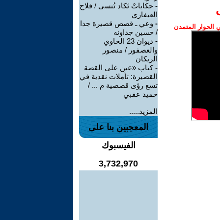
-
حكاياتْ تَكاد تُنسى / فلاح
العيفاري
-
وعي ـ قصص قصيرة جدا
الحوار المتمدن
/ حسين جداونه
-
ديوان 23 الحاوي
والعصفور / منصور
الريكان
-
كتاب «عين على القصة
القصيرة: تأملات نقدية في
تسع رؤى قصصية م ... /
حميد عقبي
المزيد.....
المعجبين بنا على
الفيسبوك
3,732,970