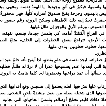
 الذكرياتِ، فتتموج روحُه على أسيلِ نغماتِ صوتها، ويلمه وشا
 واسمها، فيكبرُ في ألقِ وجودها، يا للهفةُ نفسه ومنتهى مبتغا
يض بالهموم، وجرحهُ يفتحُ صندوقَ أسراره كلِّها، فهي محفورةٌ
 حضرتْ تعيدُ إليه ذلك الاطمئنان وسكنَ الروحِ، رغم حضورِ ب
ا الغموض، ورغم الأرقِ والوجدِ إن طالَ غيابها.
ه في الفراغِ اَلْمُمْتَدِّ أمامه، كي يتلمسَ جيدها، تبتسم، تقهقه
َ الأرض، تتراجعُ ببعضِ الخطواتِ إلى الخلف، يبتلعُ الص
بعها، خطوة، خطوتين، ينادي عليها.
تظري.
رُ خطواته، ليجدَ نفسه في حلمِ يقظةٍ، لذا أيقنَ بأنه حلمٌ بعيد الم
ةَ التي أبعدتها عنه, يستميحها عذرا أن لا تردْ له طلباً, فطل
ِ, يسألها أن تمدَ ذراعيها وتحضرها له, كلما هامتْ به الروح,
اتِ علها تمرُ فيها, لعله يستمعُ إلى هسيسِ وقعِ أقدامِها الذي
تها الذي يتخيله يصله من بعيد, منشدةٌ بلحنٍ الشجي, يصي
دادُ دقاتُ قلبه, تختلجُ أوصاله, يتلمسُ الحاجياتِ التي بجانبه