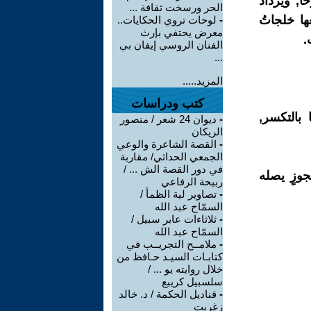
ً, ويزدادُ
الحر ورسخت ثقافة ...
ها خلجاتُ
-
لوحات تروي الحكايات..
معرض يحتفي بإرث
.
الفنان الروسي إيفان بي
...
المزيد.....
كتب ودراسات
 بالتكسر,
-
ديوان 24 شعر / منصور
الريكان
-
القصة الشاعرة والوعي
الجمعي الحداثي/ مقاربة
في دور القصة الش ... /
جوزٍ يصله
ربيحة الرفاعي
-
تصاوير لية الظمأ /
السمّاح عبد الله
-
ثلاثاءات عابر سبيل /
السمّاح عبد الله
-
ملامــح التجريــب في
كتابـات السيـد حـافظ من
خلال روايته يو ... /
سلسبيل كريبع
-
قناديل الحكمة / د. خالد
زغريت