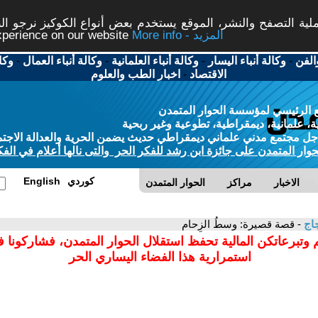
ة التصفح والنشر، الموقع يستخدم بعض أنواع الكوكيز نرجو النق
More info - المزيد
experience on our website
الفن
-
وكالة أنباء اليسار
-
وكالة أنباء العلمانية
-
وكالة أنباء العمال
-
وكا
الاقتصاد
-
اخبار الطب والعلوم
 الرئيسي لمؤسسة الحوار المتمدن
، علمانية، ديمقراطية، تطوعية وغير ربحية
ل مجتمع مدني علماني ديمقراطي حديث يضمن الحرية والعدالة الاجتم
حوار المتمدن على جائزة ابن رشد للفكر الحر والتى نالها أعلام في الفك
كوردي
English
الاخبار
مراكز
الحوار المتمدن
جاج
- قصة قصيرة: وسطُ الزِحام
 وتبرعاتكن المالية تحفظ استقلال الحوار المتمدن، فشاركونا 
استمرارية هذا الفضاء اليساري الحر