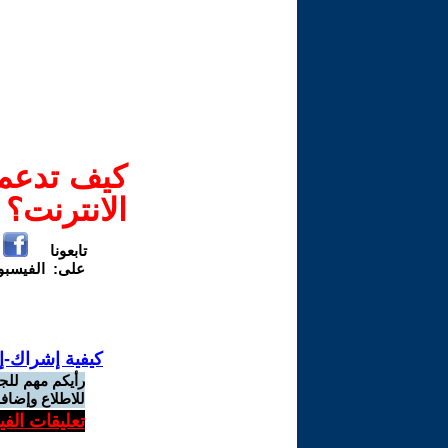
كيف تدعم-
الانترنت؟
تابعونا
على:
الفيسب
كيفية إشراك-إ
رأيكم مهم للج
للاطلاع وإضافة
تعليقات الف