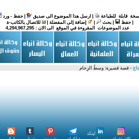
سخة قابلة للطباعة
|
ارسل هذا الموضوع الى صديق
|
حفظ - ورد
|
حفظ
|
بحث
|
إضافة إلى المفضلة
|
للاتصال بالكاتب-ة
عدد الموضوعات المقروءة في الموقع الى الان :
4,294,967,295
جاج
- قصة قصيرة: وسطُ الزِحام
لينكد
الانستغرام
إن
تيلكرام
بنترست
تمبلر
بلوكر