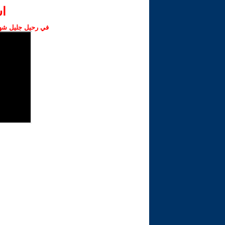
ا‫
في رحيل جليل شهبا