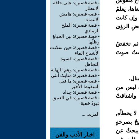
حٌ منقوشٌ
-
قصة قصيرة: على حافة
الانتظار
ها، يعلمُ
-
قصة قصيرة: هامش
 وإن كانت
الانتماء
-
قصة قصيرة: الملح
عضِ الرؤى
الرمادي
-
قصة قصيرة: بين الحياةِ
وظلّها
، ثم تخفضُ
-
قصة قصيرة: حين سكنت
متُ صوتَ
الأشباح الماء
-
قصة قصيرة: قسوة
التجاهل
-
قصة قصيرة: وهم النهاية
-
قصة قصيرة: منابتُ أنثى
نال.
-
قصة قصيرة: ما قبل
السقوط الأخير
به ليس من
-
قصة قصيرة: حِداد
 واشتاقتْ
-
قصة قصيرة: في العمق
قيودٌ خفية
 لا يخطأه,
المزيد.....
حُ بصرخةٍ
, يبحثُ عن
اخبار الأدب والفن