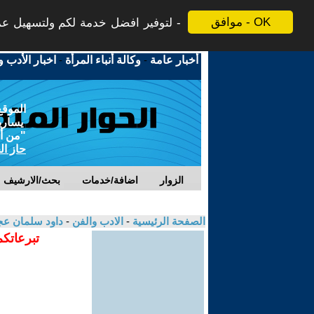
موافق - OK
لتوفير افضل خدمة لكم ولتسهيل عملي
أخبار عامة
-
وكالة أنباء المرأة
-
اخبار الأدب و
الموقع
يسارية
"من أج
حاز ال
الزوار
اضافة/خدمات
بحث/الارشيف
الصفحة الرئيسية
-
الادب والفن
-
داود سلمان ع
تبرعاتكم