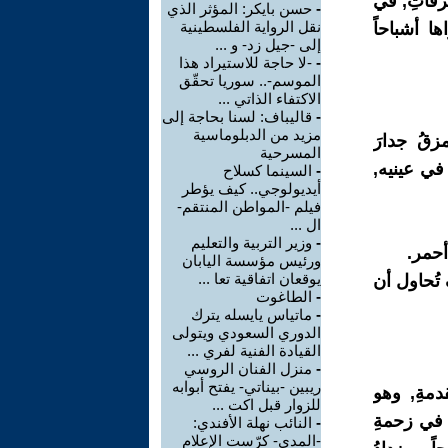
طرقاتِ, في
-
حسن بايكر: المؤثر الذي
نقل الرواية الفلسطينية
ا أشباحاً
إلى -جيل زد- و ...
-
-لا حاجة للاستيراد هذا
الموسم-.. سوريا تحقّق
الاكتفاء الذاتي ...
-
قاليباف: لسنا بحاجة إلى
مزيد من الدبلوماسية
زقُ جدارَ
المسرحية
 في عينيه,
-
السينما كسلاح
أيديولوجي.. كيف يؤطر
فيلم -المواطن المنتقم-
ال ...
-
وزير التربية والتعليم
أحمر.
ورئيس مؤسسة اليابان
يوقعان اتفاقية تعا ...
 تُحاول أن
-
الطاغوت
-
ماتياس يايسله يترك
الدوري السعودي ويتولى
القيادة الفنية لفري ...
-
منزل الفنان الروسي
ريبين -بيناتي- يفتح أبوابه
دمةِ, وهو
للزوار قبل اكت ...
 في زحمةِ
-
النائب نهلة الأفندي:
-المدى- كرّست الإعلام