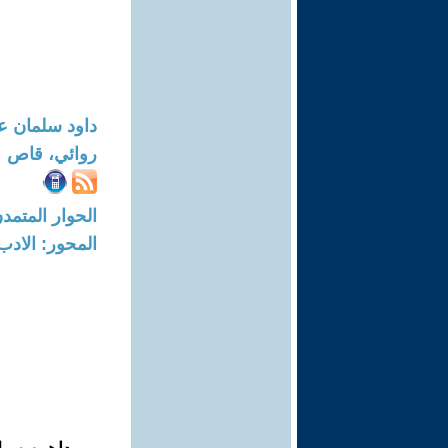
داود سلمان ع
روائي، قاص
الحوار المتمدن-العدد: 8759 - 6
المحور: الادب