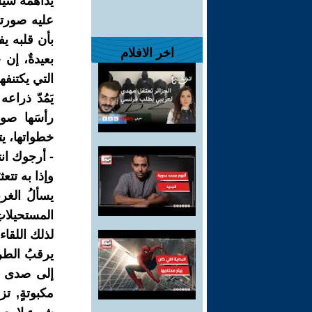
يداهمه سيلُ
عليه صورتها
بأن قلبه يف
اخر الافلام
بعيدةٌ، إن
التي يكتنفه
يَمُدّ ذراع
رأسَها صوب
خطواتها، يت
- أرجوك ان
وإذا به تتعث
يسألُ الغرب
المستحيلات
لذلك اللقاء.
يرقبُ الطرق
إلى صدى صو
مكبوتةٍ, تز