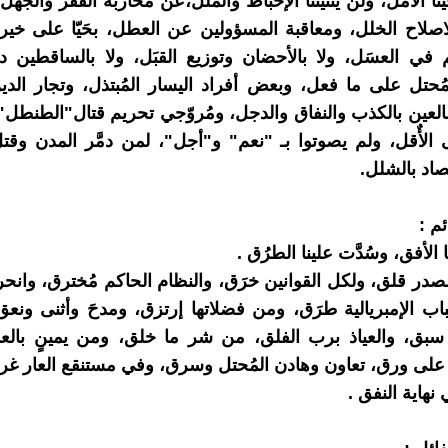
ينا الأمل، ولن يُثنيننا الإحباط والمَلل،عن مُحاربة الفقر والج
اصلاح الخلل، ومعاقبة المسؤولين عن العطل، بحَيّا على خير 
م في العسَل، ولا بالأحضان وتوزيع القبَل، ولا بالساقطين
مُحتل على ما فعل، وبعض أفراد اليسار المُبتذل، وتجار الدين 
ضالعين بالكذب والنفاق والدجل، ومُروّجي تحريم قتال"الطنطل"، 
الأٌقل، ولم يصوتوا بـ "نعم" و"أجل"، لمن دمَّر المدن وقت
صاد بالشلل.
ئم :
 الأفق، وسُدَّت علينا الطرُق .
مَصدر قلق، ولكل القوانين خرَق، والنظام الحاكم مُخترق، وانح
ِباب الإمبريالية طرَق، ومن فضلاتها إرتزق، ومدحَ وأثنى ونعق
سبق، والعياذ برب الفلق، من شر ما خلق، ومن يمينٍ بالعما
ٍ على ورق، تعاون وهادن المُحتل وسرق، وفي مستنقع العار غر
نهاية النفق .