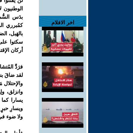
لن يقتلوا ف
الوطنيون ل
بدَس السُّ
اخر الافلام
كمُبرري ال
بالهَبل، ال
سكتوا على 
أركان الإقت
فرَدَّ المُتشا
لقد ضاقَ بنا
والإحتلال 
وانزلق، ول
يسارا كما 
ويسارِ حبر
ولا ضوء في 