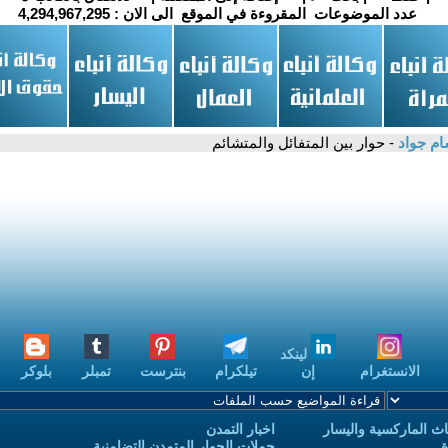
عدد الموضوعات المقروءة في الموقع الى الان :
4,294,967,295
م جواد
- حوار بين المتفائل والمتشائم
لينكد
الانستغرام
إن
تيلكرام
بنترست
تمبلر
بلوكر
ث الماركسية واليسار
اخبار التمدن
ة
حملات الحوار المتمدن التضامنية