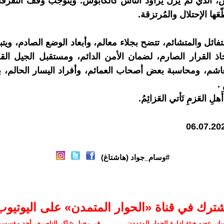
الذي لم يزل يراود الناس كالكابوس. ويتوجب وقف التفرقة،
َها الإحتلال والمُرتزقة.
تفائل والمتشائم، تتضح بجلاء معالم، وأبعاد الوضع الصادم، ويت
تخاذ القرار الصارم، لضمان الأمن الدائم، ومستقبل الجيل الق
لغاشم، ومحاسبة بعض أصحاب العمائم، وأفراد اليسار الحالم، ب
.
هلِ العَزمِ تَأتي العَزائِمُ.
#وسام_جواد (هاشتاغ)
شترك في قناة «الحوار المتمدن» على اليوتيوب
ز، عضو هيئة إدارة الحوار المتمدن
في رحيل شاكر الناصري، أحد مؤسسي 