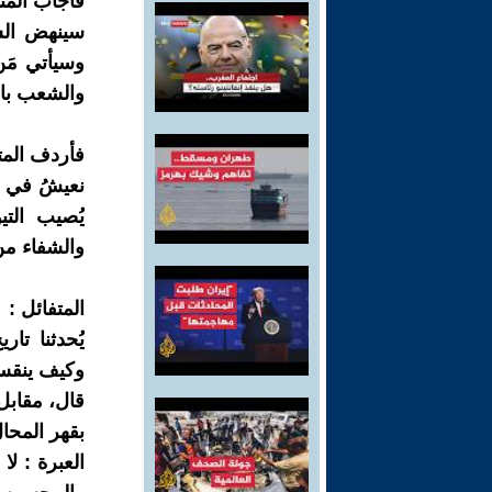
فأجاب المتف
سينهض الشع
وسيأتي مَن 
والشعب بان
فأردف المتش
نعيشُ في ز
يُصيب الت
والشفاء من
المتفائل :
يُحدثنا تا
وكيف ينقسم 
قال، مقابل
بقهر المحا
العبرة : ل