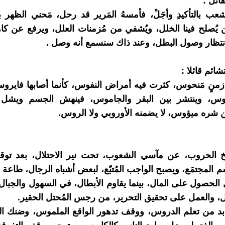
ائل :
ب بالتأكيدِ وأجَلْ، فأمسهُ المَرير قد رحل، مَحني الظهر ب
يُصلح فينا الخلل، ويُشفي من مُزمنات العلل، ويرفع عن كاهلنا
تظار وصول البطل، وعند ذاك سنسمع أنه وصل .
ائم قائلا :
منٍ مَنحوس، كثرت فيه أمراض النفوس، كأنما أصابها فايروس،
يوس، وينتشر بين البقر والجاموس، فينهش الجسم ويشل
 شره ميؤوس، لا يضمنه الأوروبي ولا الروس.
ريخ الحروب، عن مآسي الشعوب، تحت نير الاحتلال، بعد توق
المجتمَع، ويصبح الواجب المُتبّع، لبعض أشباه الرجال، طاعة ا
 الحصول على المال، بينما يقاوم الأبطال، في السهول والجبال،
ل، والعمل على تحقيق التحرير، من رجس المُحتل الحقير.
ا بد من تعلم الدروس، ووقف تدهور الواقع الملموس، وضنك الع