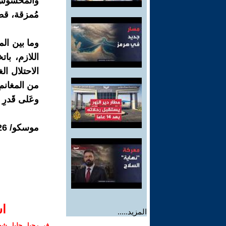
والمحسوس، 
مُمزقة، قطّع
وما بين الم
اللازم، با
الاحتلال ا
من المغانم 
وعَلى قَدرِ أَ
موسكو/ 06.07.2026
ا‫
المزيد.....
في رحيل جليل شهبا