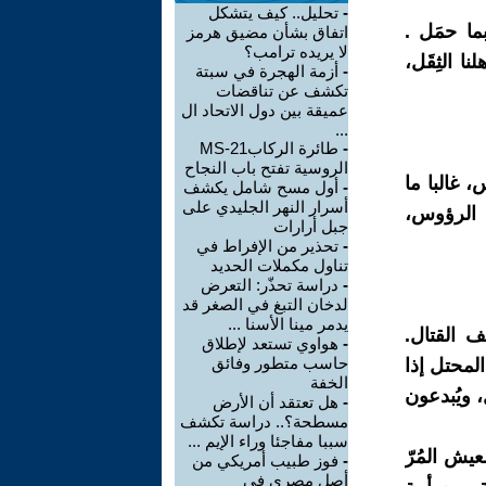
-
تحليل.. كيف يتشكل
ما حمَل .
اتفاق بشأن مضيق هرمز
لا يريده ترامب؟
 الثِقَل،
-
أزمة الهجرة في سبتة
تكشف عن تناقضات
عميقة بين دول الاتحاد ال
...
-
طائرة الركابMS-21
الروسية تفتح باب النجاح
 غالبا ما
-
أول مسح شامل يكشف
أسرار النهر الجليدي على
 الرؤوس،
جبل أرارات
-
تحذير من الإفراط في
تناول مكملات الحديد
-
دراسة تحذّر: التعرض
لدخان التبغ في الصغر قد
يدمر مينا الأسنا ...
ف القتال.
-
هواوي تستعد لإطلاق
حاسب متطور وفائق
لمحتل إذا
الخفة
 ويُبدعون
-
هل تعتقد أن الأرض
مسطحة؟.. دراسة تكشف
سببا مفاجئا وراء الإيم ...
يش المُرّ
-
فوز طبيب أمريكي من
أصل مصري في