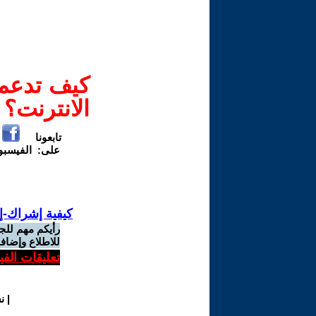
كيف تدعم-
الانترنت؟
تابعونا
على:
الفيسب
كيفية إشراك-إ
رأيكم مهم للج
للاطلاع وإضافة
تعليقات الف
|
ن