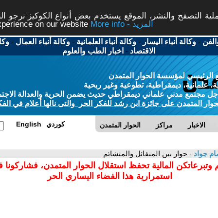
ة التصفح والنشر، الموقع يستخدم بعض أنواع الكوكيز نرجو النق
More info - المزيد
experience on our website
الفن
-
وكالة أنباء اليسار
-
وكالة أنباء العلمانية
-
وكالة أنباء العمال
-
وكا
الاقتصاد
-
اخبار الطب والعلوم
 الرئيسي لمؤسسة الحوار المتمدن
، علمانية، ديمقراطية، تطوعية وغير ربحية
ل مجتمع مدني علماني ديمقراطي حديث يضمن الحرية والعدالة الاجتم
حوار المتمدن على جائزة ابن رشد للفكر الحر والتى نالها أعلام في الفك
كوردي
English
الاخبار
مراكز
الحوار المتمدن
م جواد
- حوار بين المتفائل والمتشائم
 وتبرعاتكن المالية تحفظ استقلال الحوار المتمدن، فشاركونا 
استمرارية هذا الفضاء اليساري الحر