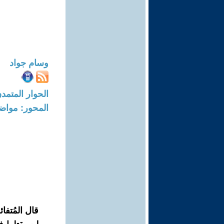
وسام جواد
الحوار المتمدن-العدد: 8760 - 6
المحور: مواض
قال المُتفائ