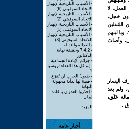
هل. وسينهض
-
الأسباب التاريخية لإنهيار
العمل، لا
الإتحاد السوفيتي (6)
-
الأسباب التاريخية لإنهيار
 دون خجل،
الاتحاد السوفيتي (2)
المُبتلين
-
الأسباب التاريخية لإنهيار
الاتحاد السوفيتي (1)
ويا ليتهم
-
الأسباب التاريخية لإنهيار
اللاتحاد السوفيتي (3)
ل، وأصابَ
-
العدالة والنذالة
-
7،4،2 وحقيقة نهاية
الدكتاتور
-
جرائم الإبادة الجماعية
-
لِمَ كل هذا العداء لروسيا
؟
-
طبولُ الحربِ لن تُقرَع
رف اليسار
-
قصة لها بداية مجهولة
النهاية
، ولم يعد
-
إحذروا العدوان يا قادة
لة عَلَق،
إيران
ق .
المزيد.....
أخبار عامة