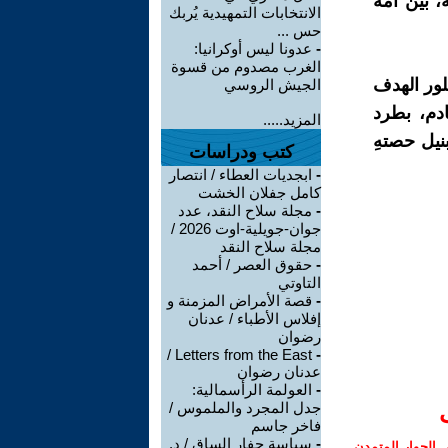
 بين أمة
الانتخابات التمهيدية يُربك
حس ...
-
عدونا ليس أوكرانيا:
الغرب مصدوم من قسوة
بلور الهدف
الجيش الروسي
ادم، بطرد
المزيد.....
نيل حصتهِ
كتب ودراسات
-
ابجديات العطاء / انتصار
كامل جفلان الخشت
-
مجلة سلاح النقد، عدد
جوان-جويلية-اوت 2026 /
مجلة سلاح النقد
-
حقوق العصر / أحمد
التاوتي
-
قصة الأمراض المزمنة و
إفلاس الأطباء / عدنان
رضوان
Letters from the East /
-
عدنان رضوان
-
العولمة الرأسمالية:
جدل المجرد والملموس /
فاخر جاسم
-
سياسة حفار الساق / د.
الحوار المتمدن