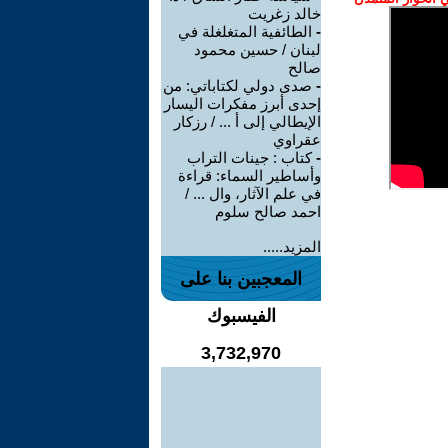
خالد زغريت
-
الطائفية المتغلغلة في
لبنان / حسين محمود
صالح
-
صدى دولي لكتاباتي: من
إحدى أبرز مفكرات اليسار
الإيطالي إلى أ ... / رزكار
عقراوي
-
كتاب : جينات التراب
وأساطير السماء: قراءة
في علم الآثار، وال ... /
احمد صالح سلوم
المزيد.....
المعجبين بنا على
الفيسبوك
3,732,970