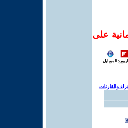
انية على
يبورد
الموبايل
اء والقارئات