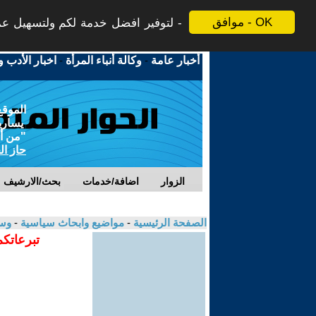
موافق - OK
لتوفير افضل خدمة لكم ولتسهيل عملي
أخبار عامة
-
وكالة أنباء المرأة
-
اخبار الأدب و
الموقع
يسارية
"من أج
حاز ال
الزوار
اضافة/خدمات
بحث/الارشيف
الصفحة الرئيسية
-
مواضيع وابحاث سياسية
-
وسا
تبرعاتكم