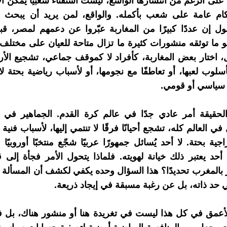
على الرغم من انتشارها الواسع، ليست استفتاءً شعبيًا يمكن الا
ام عامة على شعب بأكمله. والواقع، لمن يريد أن يبحث فعل
ل إن عددًا كبيرًا من المغاربة عبّروا عن دعمهم لمصر، قبل
و ما توثقه منشورات كثيرة ما تزال متاحة للعيان على مختلف
، اختار بعض المغاربة، كأفراد لا كموقف جماعي، تشجيع الأرج
سلوب لعبها، أو تعاطفًا مع نجومها، أو لأسباب رياضية بحتة لا 
سياسي أو قومي.
لحقيقة أمر عادي جدًا في عالم كرة القدم. الجماهير في 
 في العالم كله، تشجع أحيانًا فرقًا لا تنتمي إليها، لأسباب فنية
ية بحتة. لا أحد يُسائل جمهورًا عربيًا شجّع منتخبًا أوروبيًا
 أحد يعتبر ذلك خيانة لهويته. فلماذا يتحول الأمر فجأة إلى
ر بالمغرب تحديدًا؟ هذا السؤال وحده يكفي لكشف أن المسأل
 حد ذاته، بل عن رغبة مسبقة في إيجاد ذريعة.
أعمق في كل هذا ليست في تغريدة هنا أو منشور هناك، بل ف