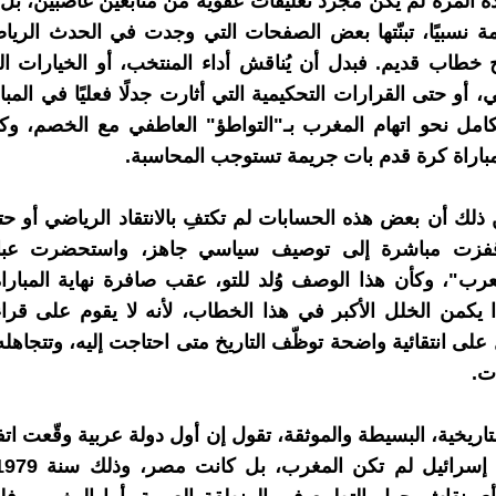
 المرة لم يكن مجرد تعليقات عفوية من متابعين غاضبين، بل 
ة نسبيًا، تبنّتها بعض الصفحات التي وجدت في الحدث الري
اج خطاب قديم. فبدل أن يُناقش أداء المنتخب، أو الخيارات ال
ي، أو حتى القرارات التحكيمية التي أثارت جدلًا فعليًا في المبا
كامل نحو اتهام المغرب بـ"التواطؤ" العاطفي مع الخصم، و
اراة كرة قدم بات جريمة تستوجب المحاسبة.
ذلك أن بعض هذه الحسابات لم تكتفِ بالانتقاد الرياضي أو ح
قفزت مباشرة إلى توصيف سياسي جاهز، واستحضرت عبا
عرب"، وكأن هذا الوصف وُلد للتو، عقب صافرة نهاية المبارا
ًا يكمن الخلل الأكبر في هذا الخطاب، لأنه لا يقوم على قراء
على انتقائية واضحة توظّف التاريخ متى احتاجت إليه، وتتجاهله 
ت.
تاريخية، البسيطة والموثقة، تقول إن أول دولة عربية وقّعت اتف