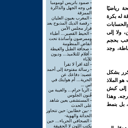
-
صمود باتريس لومومبا
في وجه الجهل والذاكرة
 رياضيًا
الممزقة
ة له بكرة
-
المغرب بعيون العليان
-
رقصة الديك المذبوح بعد
الحسابات
قرار مجلس الأمن
، ولا إلى
-
الحيط القصير… أطباء
وممرضون وأساتذة تحت
تخب بحجم
أنقاض المنظومة
اطة، وجد
-
صحافة الطبل والغيطة
-
أقلام للتلاميذ… وديون
للآباء
-
أمّة اقرأ لا تقرأ
-
رسالة مفتوحة إلى أحمد
تكرر بشكل
عصيد: دفاعك عن
الحرية… أم هوايتك في
هو الملاذ
اس ...
ج إلى كبش
-
الربا حرام… والغيبة من
فُنون الجلوس
رجه. وهذا
-
المستشفى بعين شاهد
، بل بنمط
على الحدث
-
-بين خطابين: حين تتحاور
الحداثة والهوية-
-
الصحافي الحرباء… حين
يكتب اللون لا الحقيقة