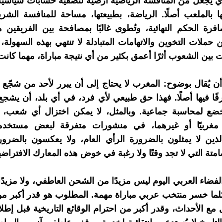
ي يجعل من المنافسة الرياضية أرضية لتصفية حسابات سياسية
ها بالملعب أصلًا. الرياضة، بطبيعتها، مساحة للمنافسة الشري
فرة الحكم النهائية، وتُطوى غالبًا بمصافحة بين الفريقين 
ن حملات التخوين والاتهامات المتبادلة لا تنتهي بهذه السهولة، 
 بين الشعوب أثرًا أعمق بكثير من أي نتيجة مباراة، مهما كانت
ن يُقال بوضوح: المغرب لا يحتاج إلى أن يبرر لأحد من شجّع 
ًا فيها أصلًا. فهذا حق طبيعي لأي فرد، في أي بلد، أن يشج
ضع لمحاسبة جماعية. وبالمثل، لا يمكن اختزال أي شعب، 
 مغربيًا أو غيرهما، في منشورات متفرقة لبعض مستخد
لذين لا يمثلون بالضرورة الرأي العام، ولا يعكسون بالضر
صامتة التي لا تجد وقتًا ولا رغبة في خوض هذه المعارك الافتراضي
لفضاء العربي اليوم ليس مزيدًا من الشحن العاطفي، ولا مزيدًا
كلما خسر منتخب عربي مباراة مهمة. المطلوب هو قدر أكبر م
مع الأحداث، وقدر أكبر من احترام الوقائع التاريخية قبل إطلا