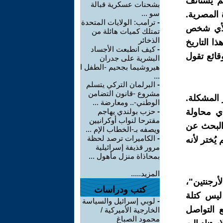
م يستأنف
بشحنات عسكرية قبالة
سو ...
لخطوة المصرية.
-
ترامب: الولايات المتحدة
ن لأي شخص
تمتلك كميات هائلة من
الذخائر
ذا التاريخ
-
كيف انطبعت الأجساد
وقائع تقول
البشرية على جدران
هيروشيما بجحيم -الطفل ا
...
-
البرلمان التركي يتسلم
مشروع -قانون التضامن
 المشكلة.
الوطني-.. ومعارضة ...
ي محاولة
-
حزب بولندي يهاجم
مقترحا لنواب أوكرانيين
البحث عن
ويصفه بـ-الخطاب الإم ...
-
الكاميرات ترصد لحظة
ُختر لأنه
مرور قذيفة إسرائيلية
بمحاذاة منزل مأهول ...
المزيد.....
أرجنتين"،
كتب ودراسات
ليس كتلة
-
لوبي إسرائيل والسياسة
 التواصل
الخارجية الأميركية /
محمود الصباغ