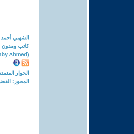
الشهبي أحمد
كاتب ومدون ا
(Echahby Ahmed)
الحوار المتمدن-العدد: 8760 - 6
المحور: القضي