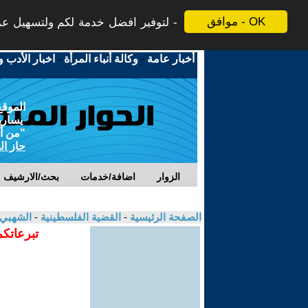
موافق - OK
لتوفير افضل خدمة لكم ولتسهيل عملي
أخبار عامة
-
وكالة أنباء المرأة
-
اخبار الأدب و
الموقع
يسارية
"من أج
حاز ال
الزوار
اضافة/خدمات
بحث/الارشيف
الصفحة الرئيسية
-
القضية الفلسطينية
-
الشهبي
تبرعاتكم