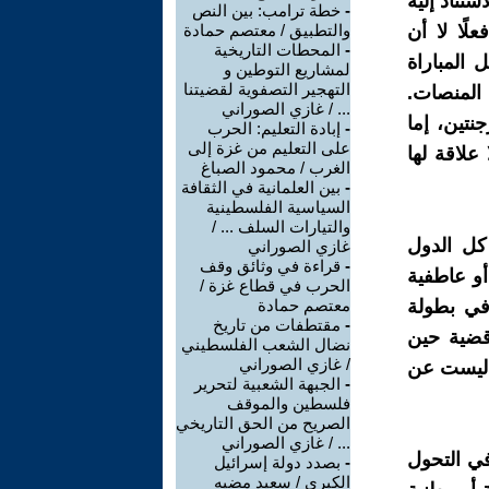
ستناد إليه
-
خطة ترامب: بين النص
ًا لا أن
والتطبيق / معتصم حمادة
-
المحطات التاريخية
 المباراة
لمشاريع التوطين و
التهجير التصفوية لقضيتنا
 المنصات.
... / غازي الصوراني
نتين، إما
-
إبادة التعليم: الحرب
على التعليم من غزة إلى
علاقة لها
الغرب / محمود الصباغ
-
بين العلمانية في الثقافة
السياسية الفلسطينية
والتيارات السلف ... /
كل الدول
غازي الصوراني
-
قراءة في وثائق وقف
 أو عاطفية
الحرب في قطاع غزة /
 في بطولة
معتصم حمادة
-
مقتطفات من تاريخ
 قضية حين
نضال الشعب الفلسطيني
/ غازي الصوراني
ة ليست عن
-
الجبهة الشعبية لتحرير
فلسطين والموقف
الصريح من الحق التاريخي
... / غازي الصوراني
ي التحول
-
بصدد دولة إسرائيل
الكبرى / سعيد مضيه