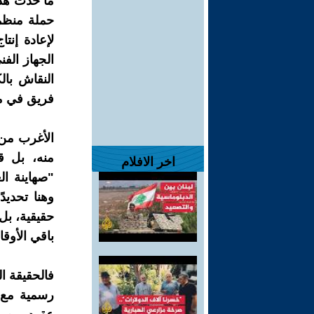
ما حدث هذه
حملة منظم
لإعادة إنت
الجهاز الفن
النقاش بال
فريق في مب
الأغرب من 
منه، بل 
اخر الافلام
"صهاينة ال
وهنا تحديد
حقيقية، بل 
باقي الأوقا
فالحقيقة ال