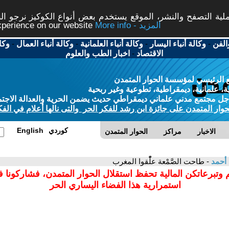
ة التصفح والنشر، الموقع يستخدم بعض أنواع الكوكيز نرجو النق
More info - المزيد
experience on our website
الفن
-
وكالة أنباء اليسار
-
وكالة أنباء العلمانية
-
وكالة أنباء العمال
-
وكا
الاقتصاد
-
اخبار الطب والعلوم
 الرئيسي لمؤسسة الحوار المتمدن
، علمانية، ديمقراطية، تطوعية وغير ربحية
ل مجتمع مدني علماني ديمقراطي حديث يضمن الحرية والعدالة الاجتم
حوار المتمدن على جائزة ابن رشد للفكر الحر والتى نالها أعلام في الفك
كوردي
English
الاخبار
مراكز
الحوار المتمدن
 أحمد
- طاحت الصَّمْعة علّْقوا المغرب
 وتبرعاتكن المالية تحفظ استقلال الحوار المتمدن، فشاركونا 
استمرارية هذا الفضاء اليساري الحر