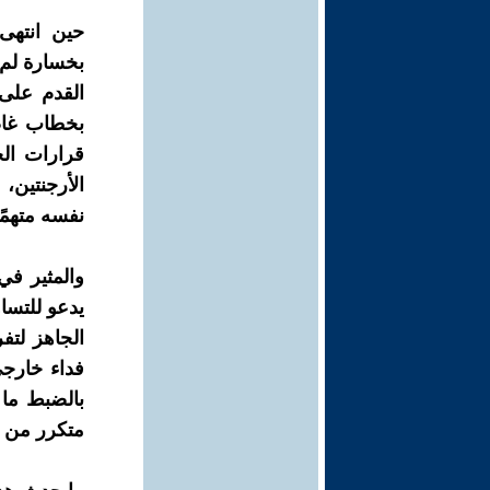
حين انتهى
بخسارة لم 
القدم على
بخطاب غاضب
قرارات الح
الأرجنتين
نفسه متهمًا
والمثير في
يدعو للتسا
الجاهز لتف
فداء خارجي
بالضبط ما 
متكرر من ا