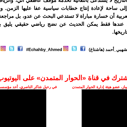
التاريخ لا يُستدعى بانتقائية لخدمة موقف عاطفي آني، والريا
لى ساحة لإعادة إنتاج خطابات سياسية عفا عليها الزمن. و
ربية أن خسارة مباراة لا تستدعي البحث عن عدو، بل مراجعة 
، عندها فقط يمكن الحديث عن نضج رياضي حقيقي يليق 
ريخها.
شهبي_أحمد (هاشتاغ)
Echahby_Ahmed#
شترك في قناة «الحوار المتمدن» على اليوتيوب
ز، عضو هيئة إدارة الحوار المتمدن
في رحيل شاكر الناصري، أحد مؤسسي 