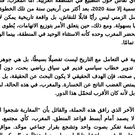
ي نقاش حول التطبيع في المنطقة العربية. أما المغرب، فل
علاقاته الرسمية إلا سنة 2020، بعد أكثر من أربعين سنة من تلك ا
ل الزمني ليس رأيًا قابلًا للنقاش، بل واقعة تاريخية يمك
 بسهولة. ومع ذلك، حين يتعلق الأمر بتوزيع الاتهامات، يُطوى ه
ستحضر المغرب وحده كأنه الاستثناء الوحيد في المنطقة، بينما ال
امًا.
ائية في التعامل مع التاريخ ليست تفصيلًا بسيطًا، بل هي جوهر
د تدوير خطاب سياسي قديم في سياق رياضي بحت، دون أ
صحته، فإن الهدف الحقيقي لا يكون البحث عن الحقيقة، بل 
متص الغضب الناتج عن الخسارة. والمغرب، في هذه الحالة، لم ي
بل لأنه كان الأقرب لتحمّل هذا الدور.
 الآخر الذي رافق هذه الحملة، والقائل بأن "المغاربة شجعوا ال
 لا يصمد أمام أبسط قواعد المنطق. المغرب، كأي مجتمع، 
انسة تفكر بصوت واحد وتشجع بقرار جماعي موحّد. مواقع