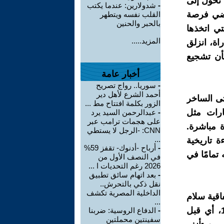
تحوّل إلى
-
شدولارين: عندما يكتب
اضي فرصة
القلب نفسه ويتطهر
بالحبر والحنين
تي اتخذها
المزيد.....
راة، انزلق
كأن تشجيع
أخبار عامة
-
سوريا.. رواج تصريح
أحمد الشرع لأهل دير
تى الساخر
الزور بكلمة افتتاح مط ...
رات مثل
-
عبدالرحمن السيد يرد
على هجمات ترامب عبر
ة مباشرة.
CNN: -الرجل لا يستطي
...
ة تاريخية
-
أرباح -أدنوك- تقفز 59%
تمامًا في
في النصف الأول من
2026 رغم التحديات ا ...
-
بعد اتهام سائق تطبيق
نقل ذكي بالتحرش..
الداخلية المصرية تكشف
اقية سلام
...
رسمية مع إسرائيل لم تكن المغرب، بل كانت مصر، وذلك سنة 1979، أي قبل
-
الدفاع الروسية: ضربنا
سفينتين محملتين