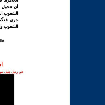
الجاهزة. ف
أن تتحول إ
الشعوب الع
جرى فعلًا
الشعوب وتا
#ال
ا‫
في رحيل جليل شهبا