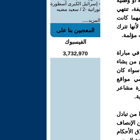
 أو وطنية
-
إسرائيل الكبرى أسطورة
فة، تنتهي
توراتية -2 / سعيد مضيه
مهما كانت
المزيد.....
لأنها تترك
المعجبين بنا على
 مؤلمة.
الفيسبوك
في مباراة
3,732,970
ع من يشاء
سواء كان
مي مواقع
ورة مشاعر
ة.
 من تبادل
ن الإنصاف
ق الأحكام