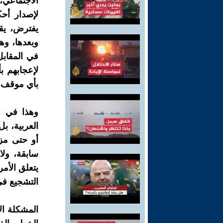
الاجتماعي، 
لإصدار أحك
يفترض، يقو
وبعدها، وه
في المقابل
لإعجابهم بأ
بأي موقف 
وهذا في ا
العربية، بل
أو حتى مزاج
سابقة، ولا
يتعلق الأم
التشجيع في
المشكلة ال