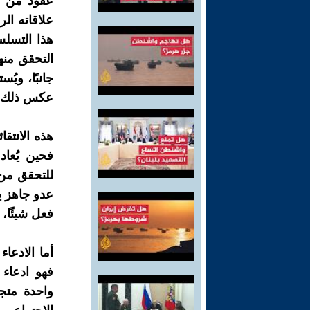
عقود من أ
هذا التسلس
التحقق منها
جانبًا، ويُ
عكس ذلك تم
هذه الانتق
فحين يُعا
للتحقق من 
عدو جاهز ي
فعل شيئًا، 
أما الادعاء
فهو ادعاء
واحدة متج