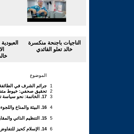
الناجيات باجنحة منكسرة
العبودية 
خالد تعلو القائدي
ال
خالد
الموضوع
1
جرائم الشرف في الطائفة
2
تحقيق صحفي: خيوط متشابك
3
17. الخاتمة: نحو سياسة تحررية
4
16. البيئة والمناخ واللجوء: الأزمة المركبة
5
15. التنظيم الذاتي والمقاومة
6
14. الإسلام كحيز للتفاوض