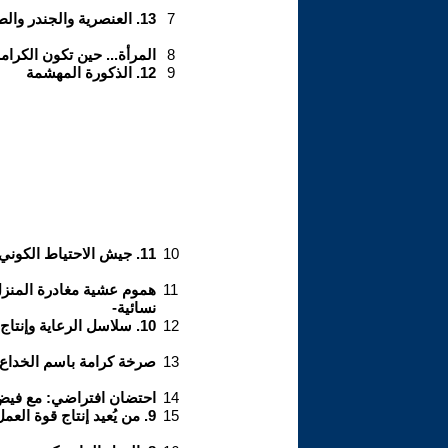
7
13. العنصرية والجندر والطبقة
8
المرأة... حين تكون الكرام
9
12. الذكورة المهشمة
10
11. جيش الاحتياط الكوني
11
هموم عشية مغادرة المنز
نسائية-
12
10. سلاسل الرعاية وإنتاج اللامساواة الكوكبية
13
صرخة كرامة باسم الخداع
14
احتضان افتراضي: مع في
15
9. من يُعيد إنتاج قوة العمل اللاجئة؟