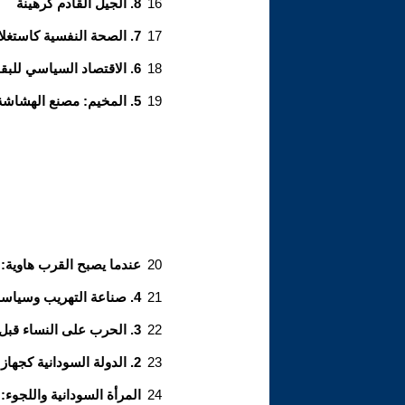
16
8. الجيل القادم كرهينة
17
7. الصحة النفسية كاستغلال ورأسمال
18
6. الاقتصاد السياسي للبقاء الجسدي
19
5. المخيم: مصنع الهشاشة وأداة الضبط الاجتماعي
20
عندما يصبح القرب هاوية: 
21
4. صناعة التهريب وسياسة الحدود
22
3. الحرب على النساء قبل اللجوء
23
2. الدولة السودانية كجهاز طبقي: صناعة اللاجئين قبل الحرب
24
المرأة السودانية واللجوء: