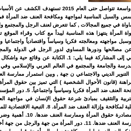
تبنت الأمم المتحدة أخيراً, القيام بحملة واسعة تتواصل ح
سس والسبل المناسبة لمواجهة ومكافحة العنف ضد المرأة في ا
ساواة في جميع المجالات , كما تتعرض لعنف الرجل والمجتمع وال
ة المرأة ينتهزا هذه المناسبة ليبدأ مع كتاب وقراء المو
ل مواجهته ومعالجته فكريا وسياساً واقتصادياً واجتماعيا و
ن مصالحها ودورها المساوي لدور الرجل في الدولة والمجت
المهتمين بهذا الموضوع الحيوي والأساسي إلى المشاركة فيما 
م التنوير الديني والاجتماعي ن جهة , وبين استمرار ممارسة ا
والأنظمة الراهنة (قانون الأحوال الشخصية ) التي تميز بين حقوق 
استمرار العنف ضد المرأة. 4. سبل 
الحجاب الساري في العالم الإسلا