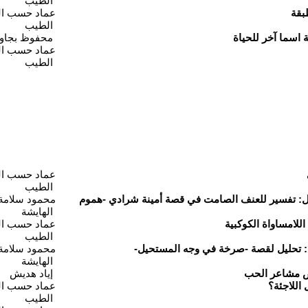
الطيب
عماد حسب ا
الطيب
ة اسما آخر للحياة
محفوظ بجاو
عماد حسب ا
الطيب
عماد حسب ا
الطيب
ل: تفسير للعنف الصامت في قصة أمينة شرادي -هموم
محمود سلامة
الهايشة
عماد حسب ا
الطيب
: تحليل لقصة -صرخة في وجه المستحيل-
محمود سلامة
الهايشة
ض مشاعر الحب
إياد هديش
عماد حسب ا
الطيب