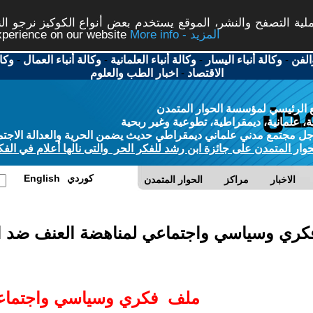
ة التصفح والنشر، الموقع يستخدم بعض أنواع الكوكيز نرجو النق
More info - المزيد
experience on our website
الفن
-
وكالة أنباء اليسار
-
وكالة أنباء العلمانية
-
وكالة أنباء العمال
-
وكا
الاقتصاد
-
اخبار الطب والعلوم
 الرئيسي لمؤسسة الحوار المتمدن
، علمانية، ديمقراطية، تطوعية وغير ربحية
ل مجتمع مدني علماني ديمقراطي حديث يضمن الحرية والعدالة الاجتم
حوار المتمدن على جائزة ابن رشد للفكر الحر والتى نالها أعلام في الفك
كوردي
English
الاخبار
مراكز
الحوار المتمدن
ري وسياسي واجتماعي لمناهضة العنف ضد ا
ملف فكري
وسياسي واجتماعي