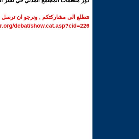
دور منظمات المجتمع المدني في نشر ال
نتطلع الى مشاركتكم , ونرجو ان ترسل ا
r.org/debat/show.cat.asp?cid=226