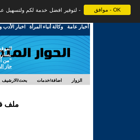
موافق - OK
لتوفير افضل خدمة لكم ولتسهيل عملي
أخبار عامة
-
وكالة أنباء المرأة
-
اخبار الأدب و
الموقع
يسارية
"من أج
حاز ال
الزوار
اضافة/خدمات
بحث/الارشيف
ملف فك