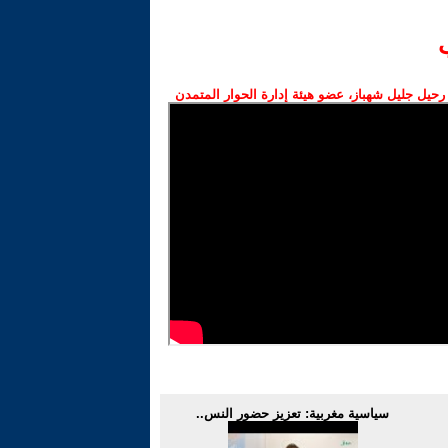
رحيل جليل شهباز، عضو هيئة إدارة الحوار المتمدن
سياسية مغربية: تعزيز حضور النس..