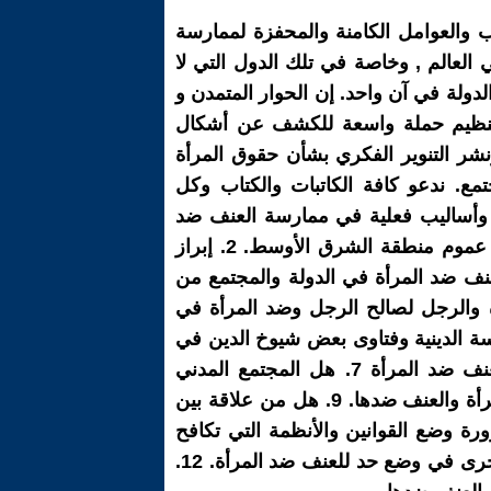
تى العام 2015 تستهدف الكشف عن الأسباب والعوامل الكامنة والمحفزة لممارسة
لعالم , وخاصة في تلك الدول التي لا
دولة في آن واحد. إن الحوار المتمدن و
قع تنظيم حملة واسعة للكشف عن أشكال
نشر التنوير الفكري بشأن حقوق المرأة
مع. ندعو كافة الكاتبات والكتاب وكل
يلي: 1. الكتابة عن وقائع حية واشكال وأساليب فعلية في ممارسة العنف ضد
المرأة في البيت والشارع والمعمل والمدرسة والجامعة والمجتمع في العالم العربي والإسلامي وفي عموم منطقة الشرق الأوسط. 2. إبراز
لعنف ضد المرأة في الدولة والمجتمع من
المرأة والرجل لصالح الرجل وضد المرأة في
مكافحة العنف ضد المرأة فكريا وسياسياً واجتماعياً. 5. دور المؤسسة الدينية وفتاوى بعض شيوخ الدين في
استمرار العنف ضد المرأة. 6. أهمية التربية والتثقيف بمبادئ شرعة حقوق الإنسان في مواجهة العنف ضد المرأة 7. هل المجتمع المدني
الديمقراطي العلماني الحديث ضمانة فعلية لمكافحة وإزالة العنف ضد المرأة. 8. التبعية الاقتصادية للمرأة والعنف ضدها. 9. هل من علاقة بين
مي ومصادرة حقوق المرأة وممارسة العنف ضدها. 10. أهمية وضرورة وضع القوانين والأنظمة التي تكافح
وتعاقب التجاوز على حقوق المرأة وممارسة العنف ضدها. 11. دور المرأة من جهة والرجل من جهة أخرى في وضع حد للعنف ضد المرأة. 12.