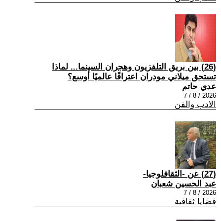
(26) بين بريق التلفزيون وهجران السينما... لماذا
تستحق ميلاني مودران اعترافًا عالميًا أوسع؟
عدي حاتم
2026 / 8 / 7
الادب والفن
(27) عن -الثقافلوجيا-
عبد الحسين شعبان
2026 / 8 / 7
قضايا ثقافية