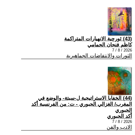
(43) ثورچية الانهيارات المتراكمة
كاظم فنجان الحمامي
2026 / 8 / 7
الثورات والانتفاضات الجماهيرية
(44) الخفايا الاستراتيجية ل-سبتة- والوضع في
المغرب/ الغزالي الجبوري - ت: من الفرنسية أكد
الجبوري
أكد الجبوري
2026 / 8 / 7
الادب والفن