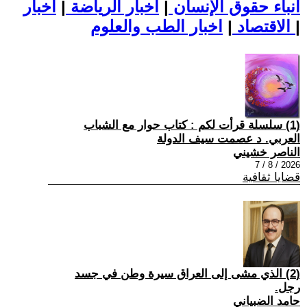
أنباء حقوق الإنسان
|
اخبار الرياضة
|
اخبار
|
اخبار الطب والعلوم
الاقتصاد
|
(1) سلسلة قرأت لكم : كتاب حوار مع الشباب
العربي. د عصمت سيف الدولة
الناصر خشيني
2026 / 8 / 7
قضايا ثقافية
(2) الذي مشى إلى العراق سيرة وطن في جسد
رجل.
حامد الضبياني