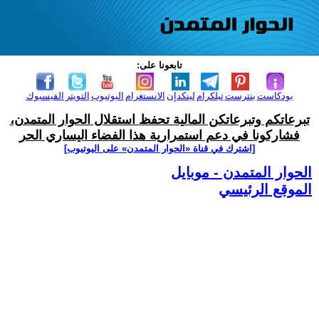
تابعونا على:
بودكاست
بنترست
تيلكرام
لينكدإن
الانستغرام
اليوتيوب
التويتر
الفيسبوك
تبرعاتكم وتبرعاتكن المالية تحفظ استقلال الحوار المتمدن،
فشاركونا في دعم استمرارية هذا الفضاء اليساري الحر
[اشترك في قناة ‫«الحوار المتمدن» على اليوتيوب]
الحوار المتمدن - موبايل
الموقع الرئيسي