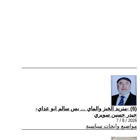
(6) -منريد الخبز والماي ... بس سالم ابو عداي-
حيدر حسين سويري
2026 / 8 / 7
مواضيع وابحاث سياسية