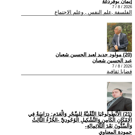
إيمان بوقردغة
2026 / 8 / 7
الفلسفة ,علم النفس , وعلم الاجتماع
(20) مولود جديد لعبد الحسين شعبان
عبد الحسين شعبان
2026 / 8 / 7
قضايا ثقافية
(21) الْأَنْطُولُوجْيَا التِّقْنِيَّةُ لِلسِّحْرِ وَالْعَدَمِ: دِرَاسَةٌ فِي
الْإِمْكَانِ الْكَامِنِ وَالتَّشْكِيلِ الْوُجُودِيِّ -الجُزْءُ الثَّالِثُ
وَالسِّتُّونَ بَعْدَ الثَّلَاثِمِائَةِ-
حمودة المعناوي