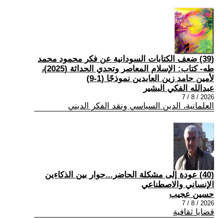
(39) ضعف الكتابات السودانية عن فكر محمود محمد
طه- كتاب: الإسلام المعاصر وتحدي الحداثة (2025)،
لأمين حامد زين العابدين نموذجًا (1-9)
عبدالله الفكي البشير
2026 / 8 / 7
العلمانية، الدين السياسي ونقد الفكر الديني
(40) عودة إلى مشكلة الحاضر...حوار بين الذكاءين
الإنساني والاصطناعي
حسين عجيب
2026 / 8 / 7
قضايا ثقافية