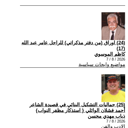
(24) اوراق (من دفتر مذكراتي) للراحل عامر عبد الله
(17)
كاظم الموسوي
2026 / 8 / 7
مواضيع وابحاث سياسية
(25) جماليات التشكيل البنائي في قصيدة الشاعر
أحمد فشلان الوائلي { استذكار مظفر النواب}
ذياب مهدي محسن
2026 / 8 / 7
الادب والفن