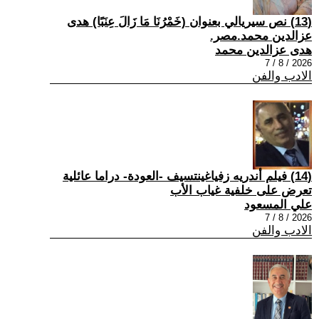
(13) نص سيريالي بعنوان (خَمْرُنَا مَا زَالَ عِنَبًا) هدى
عزالدين محمد.مصر.
هدى عزالدين محمد
2026 / 8 / 7
الادب والفن
(14) فيلم أندريه زفياغينتسيف -العودة- دراما عائلية
تعرض على خلفية غياب الأب
علي المسعود
2026 / 8 / 7
الادب والفن