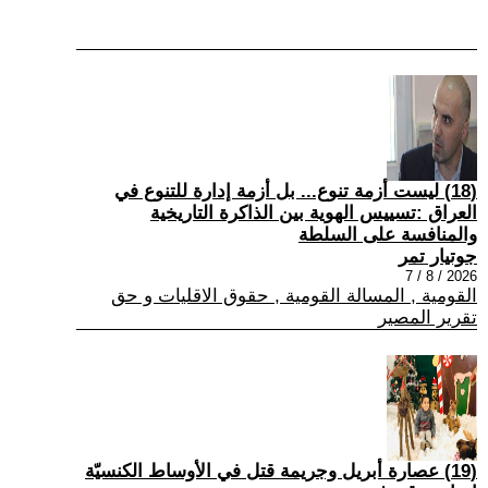
(18) ليست أزمة تنوع... بل أزمة إدارة للتنوع في
العراق :تسييس الهوية بين الذاكرة التاريخية
والمنافسة على السلطة
جوتيار تمر
2026 / 8 / 7
القومية , المسالة القومية , حقوق الاقليات و حق
تقرير المصير
(19) عصارة أبريل وجريمة قتل في الأوساط الكنسيّة