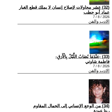
(32) عشر محاولات لإصلاح إنسان لا يملك قطع الغيار
عماد أبو حطب
2026 / 8 / 7
الادب والفن
(33) -عِنْدَمَا يُصَابُ اللَّيْلُ بِالْأَرَقِ-
فاطمة شاوتي
2026 / 8 / 7
الادب والفن
(34) من الوجع الإنساني إلى الجمال المقاوم
ريتا عودة