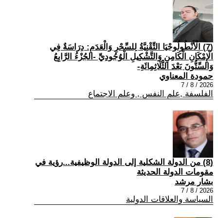
(7) الْأَنْطُولُوجْيَا التِّقْنِيَّةُ لِلسِّحْرِ وَالْعَدَمِ: دِرَاسَةٌ فِي
الْإِمْكَانِ الْكَامِنِ وَالتَّشْكِيلِ الْوُجُودِيِّ -الجُزْءُ الرَّابِعُ
وَالسِّتُّونَ بَعْدَ الثَّلَاثِمِائَةِ-
حمودة المعناوي
2026 / 8 / 7
الفلسفة ,علم النفس , وعلم الاجتماع
(8) من الدولة الشكلية إلى الدولة الوظيفية...رؤية في
مقومات الدولة الحديثة
بشار مرشد
2026 / 8 / 7
السياسة والعلاقات الدولية