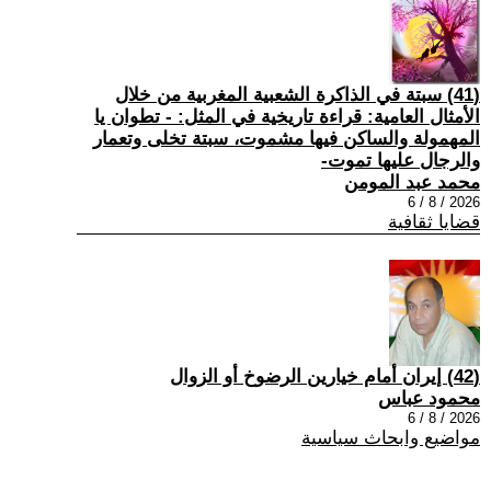
(41) سبتة في الذاكرة الشعبية المغربية من خلال
الأمثال العامية: قراءة تاريخية في المثل: - تطوان يا
المهمولة والساكن فيها مشموت، سبتة تخلى وتعمار
والرجال عليها تموت-
محمد عبد المومن
2026 / 8 / 6
قضايا ثقافية
(42) إيران أمام خيارين الرضوخ أو الزوال
محمود عباس
2026 / 8 / 6
مواضيع وابحاث سياسية