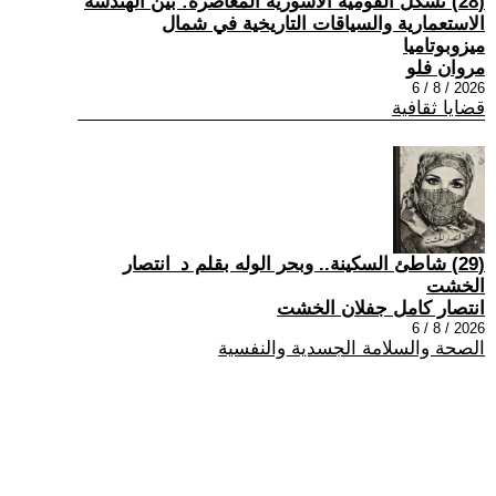
(28) تشكُّل القومية الآشورية المعاصرة: بين الهندسة
الاستعمارية والسياقات التاريخية في شمال
ميزوبوتاميا
مروان فلو
2026 / 8 / 6
قضايا ثقافية
(29) شاطئ السكينة.. وبحر الوله بقلم د_انتصار
الخشت
انتصار كامل جفلان الخشت
2026 / 8 / 6
الصحة والسلامة الجسدية والنفسية