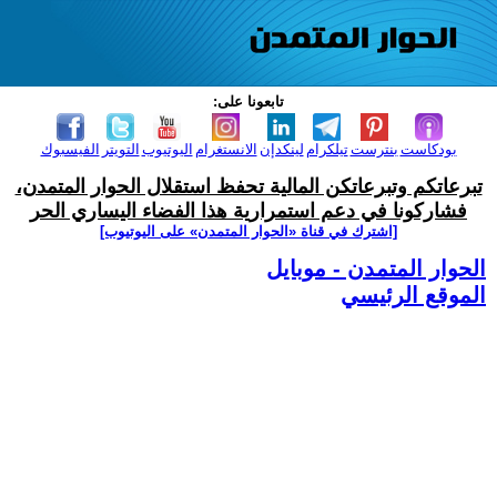
تابعونا على:
بودكاست
بنترست
تيلكرام
لينكدإن
الانستغرام
اليوتيوب
التويتر
الفيسبوك
تبرعاتكم وتبرعاتكن المالية تحفظ استقلال الحوار المتمدن،
فشاركونا في دعم استمرارية هذا الفضاء اليساري الحر
[اشترك في قناة ‫«الحوار المتمدن» على اليوتيوب]
الحوار المتمدن - موبايل
الموقع الرئيسي