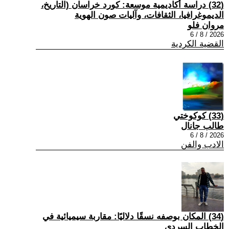
(32) دراسة أكاديمية موسعة: كورد خراسان (التاريخ،
الديموغرافيا، الثقافات، وآليات صون الهوية
مروان فلو
2026 / 8 / 6
القضية الكردية
(33) كوكوختي
طالب جانال
2026 / 8 / 6
الادب والفن
(34) المكان بوصفه نسقًا دلاليًا: مقاربة سيميائية في
الخطاب السردي