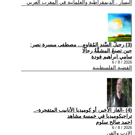
اليسار , الديمقراطية والعلمانية في المغرب العربي
(3) رحيلُ السَّندِ المُقاوم... مصطفى ميسرة نصر:
حين تصنعُ المشقَّةُ رجالًا
سامي ابراهيم فودة
2026 / 8 / 6
القضية الفلسطينية
(4) -الغاز الأخير، أو كوميديا الأنابيب المتفجرة-..
تراجيكوميديا في خمسة مشاهد
احمد صالح سلوم
2026 / 8 / 6
الادب والفن