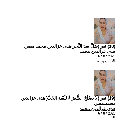
(18) نص(صَلِّ بعدَ النَّحر)هدى عزالدين محمد.مصر.
هدى عزالدين محمد
2026 / 8 / 6
الادب والفن
(19) نص(لَا يَصْلُحُ الشُّعَرَاءُ لِلُعْبَةِ الحُبِّ)هدى عزالدين
محمد.مصر.
هدى عزالدين محمد
2026 / 8 / 6