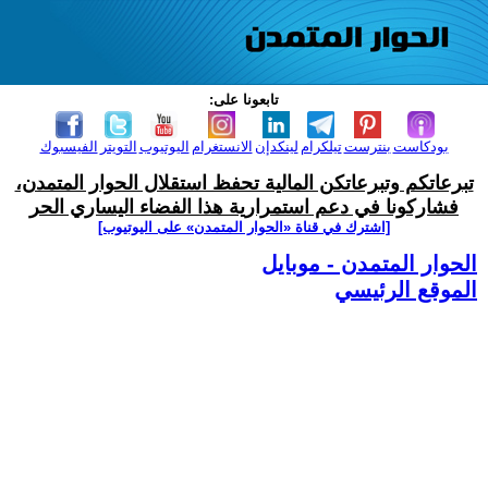
تابعونا على:
بودكاست
بنترست
تيلكرام
لينكدإن
الانستغرام
اليوتيوب
التويتر
الفيسبوك
تبرعاتكم وتبرعاتكن المالية تحفظ استقلال الحوار المتمدن،
فشاركونا في دعم استمرارية هذا الفضاء اليساري الحر
[اشترك في قناة ‫«الحوار المتمدن» على اليوتيوب]
الحوار المتمدن - موبايل
الموقع الرئيسي