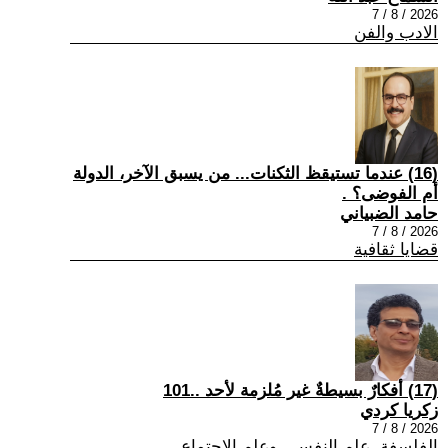
2026 / 8 / 7
الادب والفن
(16) عندما تستيقظ الثكنات... من يسبق الآخر، الدولة
أم الفوضى؟ .
حامد الضبياني
2026 / 8 / 7
قضايا ثقافية
(17) أفكارٌ بسيطةٌ غير مُلزمة لأحد ..101
زكريا كردي
2026 / 8 / 7
الفلسفة ,علم النفس , وعلم الاجتماع