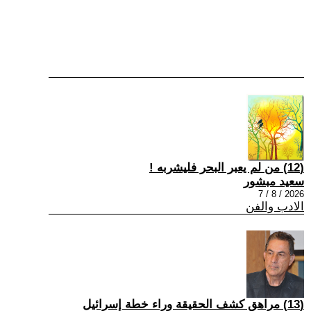
(12) من لم يعبر البحر فليشربه !
سعيد مبشور
2026 / 8 / 7
الادب والفن
(13) مراهق كشف الحقيقة وراء خطة إسرائيل