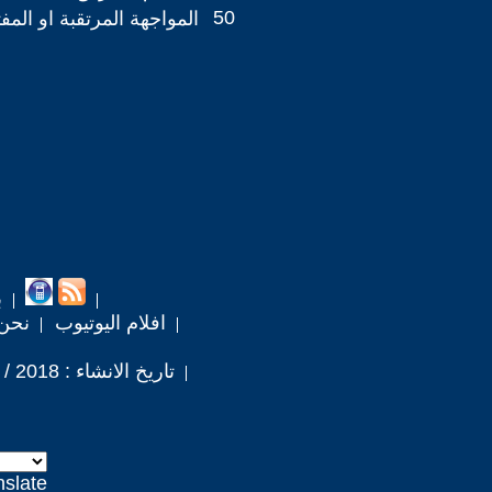
50
المواجهة المرتقبة او المف
ب
افلام اليوتيوب
نحن
تاريخ الانشاء : 2018 / 10 / 25
nslate