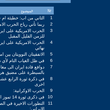
1
الثاني من اب: خطيئة ام خط
2
ربما تأتي رياح الحرب الام
3
الحرب الامريكية على ايرا
للزمن القليل المقبل
4
الحرب الامريكية على ايرا
نهائي
5
الاتفقيتان النوويتان بين ا
6
في ظل الغياب التام لأي د
7
دوافع قادة ايران الى مغ
بالسيطرة على مضيق هر
8
في ذكرة ثورة الرابع عش
اخرى
9
الحرب الاوكرانية:
10
في ذكرى ثورة 14 تموز المجيدة:
11
التطورات الاخيرة في الص
الايراني: