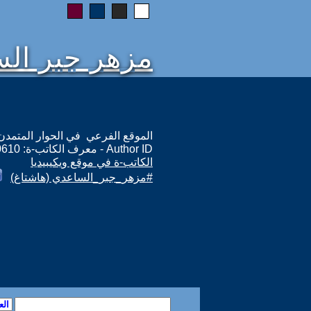
مزهر جبر ال
الموقع الفرعي في الحوار المتمدن: ps://www.ahewar.net/m.asp?i=10610
Author ID - معرف الكاتب-ة: 10610
الكاتب-ة في موقع ويكيبيديا
#مزهر_جبر_الساعدي (هاشتاغ)