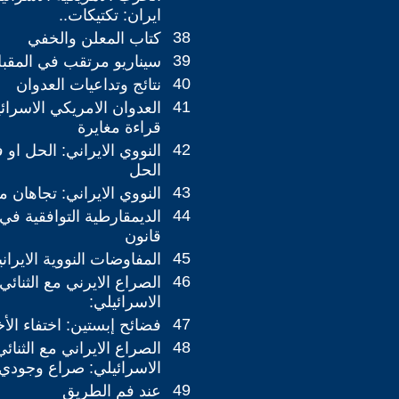
ايران: تكتيكات..
38
كتاب المعلن والخفي
39
سيناريو مرتقب في المقبل
40
نتائج وتداعيات العدوان
41
العدوان الامريكي الاسرائ
قراءة مغايرة
42
النووي الايراني: الحل او 
الحل
43
النووي الايراني: تجاهان م
44
الديمقارطية التوافقية في
قانون
45
المفاوضات النووية الايراني
46
الصراع الايرني مع الثنائي
الاسرائيلي:
47
فضائح إبستين: اختفاء الأخ
48
الصراع الايراني مع الثنائ
الاسرائيلي: صراع وجودي
49
عند فم الطريق