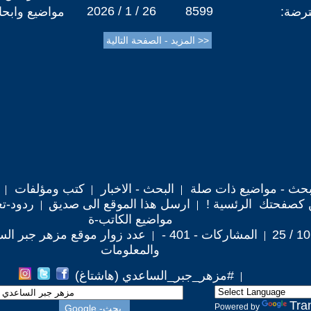
2026 / 1 / 26
8599
ترضة:
مواضيع وابح
حث - مواضيع ذات صلة
البحث - الاخبار
كتب ومؤلفات
 كصفحتك الرئسية !
ارسل هذا الموقع الى صديق
ردود-تع
مواضيع الكاتب-ة
المشاركات - 401 -
عدد زوار موقع مزهر جبر الساعدي 
والمعلومات
#مزهر_جبر_الساعدي (هاشتاغ)
Tra
Powered by