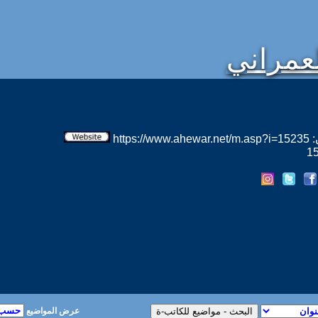
لعمراني
htt
عرض المواضيع