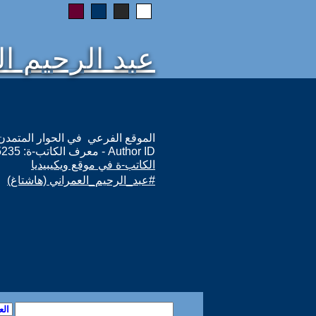
عبد الرحيم ا
الموقع الفرعي في الحوار المتمدن: ps://www.ahewar.net/m.asp?i=15235
Author ID - معرف الكاتب-ة: 15235
الكاتب-ة في موقع ويكيبيديا
#عبد_الرحيم_العمراني (هاشتاغ)