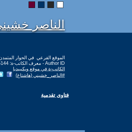
الناصر خشين
الموقع الفرعي في الحوار المتمدن: ps://www.ahewar.net/m.asp?i=5144
Author ID - معرف الكاتب-ة: 5144
الكاتب-ة في موقع ويكيبيديا
#الناصر_خشيني (هاشتاغ)
فتاوى تقدمية