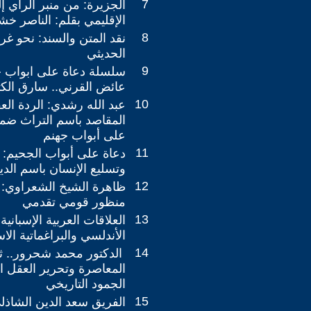
7
الجزيرة: من منبر الرأي إ
الإقليمي بقلم: الناصر خش
8
نقد المتن والسند: نحو غر
الحديثي
9
سلسلة دعاة على ابواب ج
عائض القرني.. سارق الكت
10
عبد الله رشدي: الردة العق
المقاصد باسم التراث ضم
على أبواب جهنم
11
دعاة على أبواب الجحيم: 
وتسليع الإنسان باسم الدي
12
ظاهرة الشيخ الشعراوي: 
منظور قومي تقدمي
13
العلاقات العربية الإسبانية
الأندلسي والبراغماتية الا
14
الدكتور محمد شحرور.. ثو
المعاصرة وتحرير العقل ا
الجمود التاريخي
15
الفريق سعد الدين الشاذلي