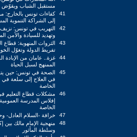
مستقبل الشباب ويقوّض ال
41
كفاءات تونس بالخارج: م
إلى الشراكة التنموية المس
42
التهريب في تونس: نزيف
وتهديد للسيادة والأمن ال
43
الثروات المنهوبة: قطاع ا
تفريط الدولة وتغوّل الخ
44
غزة.. عامان من الإبادة ال
الممنهج لسبل الحياة
45
الصحة في تونس: حين يت
في العلاج إلى سلعة في 
الخاصة
46
مشكلات قطاع التعليم ف
إفلاس المدرسة العمومية 
الخاصة
47
خرافة -السلام العادل- وح
48
منهجية الإمام مالك بين إ
وسلطة المأثور