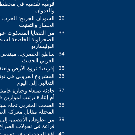
قومية تقدمية في مخططا
والعدوان ​
32
السودان الجريح: الحرب ا
الحصار والتفتيت
33
من القضايا المسكوت عنها
الصحراوية الخاضعة لسيط
البوليساريو
34
ساطع الحصري.. مهندس ا
العربي الحديث ​
35
إفريقيا: ثروة الأرض ولعنة 
36
المشروع العروبي في تو
الثعالبي إلى اليوم
37
حادثة صنعاء وجنازة خامن
أم إعادة ترتيب لموازين ق
38
الصمت المغربي تجاه سبتة
المحتلة مقابل معركة الص
39
من -طوفان الأقصى- إلى 
قراءة في تحولات الصراع
40
آفة المخدرات في تونس: 