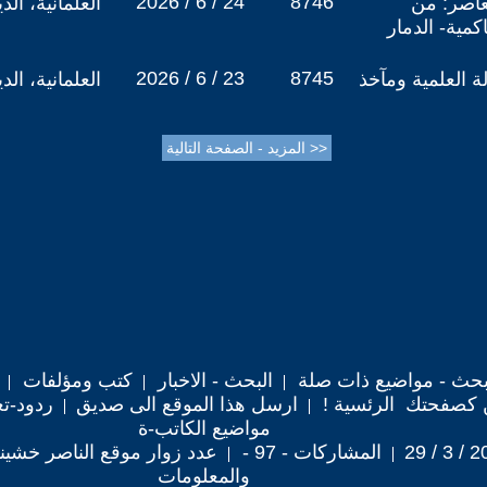
2026 / 6 / 24
8746
عاصر: من
العلمانية، ال
كمية- الدمار
2026 / 6 / 23
8745
ة العلمية ومآخذ
العلمانية، ال
حث - مواضيع ذات صلة
البحث - الاخبار
كتب ومؤلفات
 كصفحتك الرئسية !
ارسل هذا الموقع الى صديق
ردود-تع
مواضيع الكاتب-ة
المشاركات - 97 -
عدد زوار موقع الناصر خشيني : 9
والمعلومات