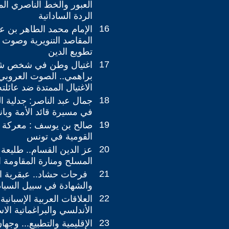
العبور والخط الناصري ال
الردة الساداتية
16
الإمام محمد الطاهر بن عا
المقاصد التنويرية وصوت
تطويع الدين
17
اغتيال وطن في شخص شه
براهمي.. الصوت العروبي
الاغتيال الممتدة ضد عائلته
18
جمال عبد الناصر: جدلية 
في مسيرة قائد الأمة وبان
19
صالح بن يوسف : معركة ال
القومية في تونس
20
عز الدين القسام.. طليعة 
المسلح ومنارة المقاومة 
21
فرحات حشاد.. عبقرية الم
والشهادة في سبيل السيادة
22
العلاقات العربية الإسبانية
الأندلسي والبراغماتية الاس
23
الإقليمية والتطبيع... وج