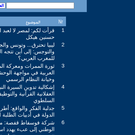
1
قرأت لكم: لمصر لا لعبد 
حسنين هيكل
2
ليبيا تحترق... وتونس والج
والتوجس: إلى أين تتجه ال
للمغرب العربي؟
3
ثورة الممرات ومعركة الم
العربية في مواجهة الوحشي
وخيانة النظام الرسمي
4
إشكالية تدوين السيرة النبو
العقلانية القرآنية والتوظي
السلطوي
5
جدلية الفكر والواقع: 
الدولة في أدبيات الطلبة 
6
شركة فوسفاط قفصة: من 
الوطني إلى عبء يهدد اس