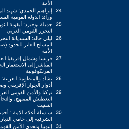
الأمة
24
إبراهيم الحمدي: شهيد ال
ورائد الدولة القومية الم
25
جميلة بوحيرد: أيقونة الثو
التحرر القومي العربي
26
ليلى خالد: السنديانة التحر
المسلح العابر للحدود (ض
الأمة
27
​فرنسا وشمال إفريقيا الع
المباشر إلى الاستعمار الج
الفرنكوفونية
28
تشاد والمنظومة العربية: 
أدوار الجوار الإفريقي وص
29
تركيا والأمن القومي العرب
التعطيش الممنهج، والتخا
التفتيت ​
30
سلسلة أعلام الامة : ​أح
الشرقية إلى حامي الديار 
31
​إثيوبيا وتحدي الأمن القو