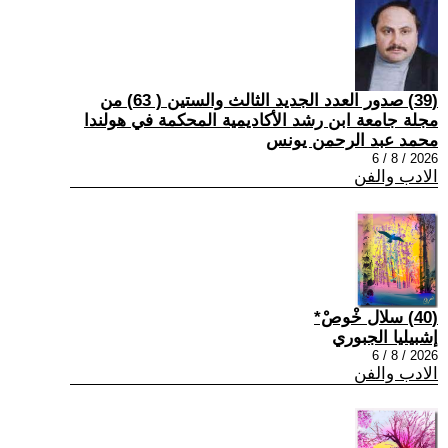
(39) صدور العدد الجديد الثالث والستين ( 63) من
مجلة جامعة ابن رشد الأكاديمية المحكمة في هولندا
محمد عبد الرحمن يونس
2026 / 8 / 6
الادب والفن
(40) سلال خْوصْ*
إشبيليا الجبوري
2026 / 8 / 6
الادب والفن