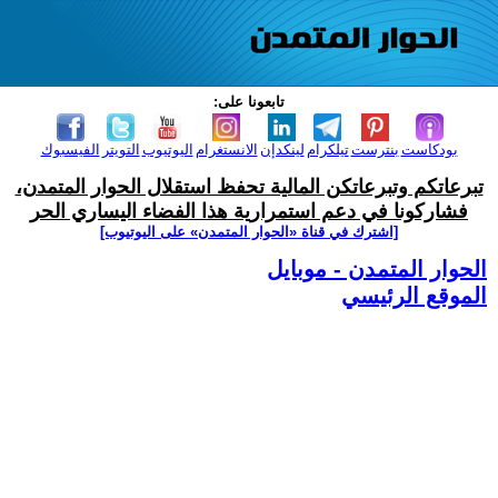
تابعونا على:
بودكاست
بنترست
تيلكرام
لينكدإن
الانستغرام
اليوتيوب
التويتر
الفيسبوك
تبرعاتكم وتبرعاتكن المالية تحفظ استقلال الحوار المتمدن،
فشاركونا في دعم استمرارية هذا الفضاء اليساري الحر
[اشترك في قناة ‫«الحوار المتمدن» على اليوتيوب]
الحوار المتمدن - موبايل
الموقع الرئيسي