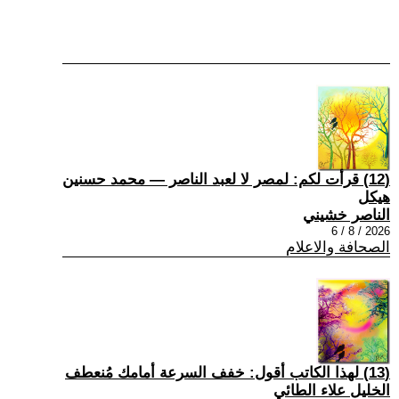
(12) قرأت لكم: لمصر لا لعبد الناصر — محمد حسنين
هيكل
الناصر خشيني
2026 / 8 / 6
الصحافة والاعلام
(13) لهذا الكاتب أقول: خفف السرعة أمامك مُنعطف
الخليل علاء الطائي