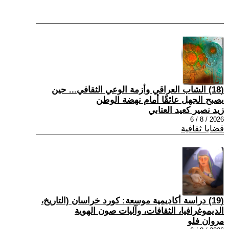
(18) الشاب العراقي وأزمة الوعي الثقافي... حين
يصبح الجهل عائقًا أمام نهضة الوطن
زيد نصير كعيد العتابي
2026 / 8 / 6
قضايا ثقافية
(19) دراسة أكاديمية موسعة: كورد خراسان (التاريخ،
الديموغرافيا، الثقافات، وآليات صون الهوية
مروان فلو