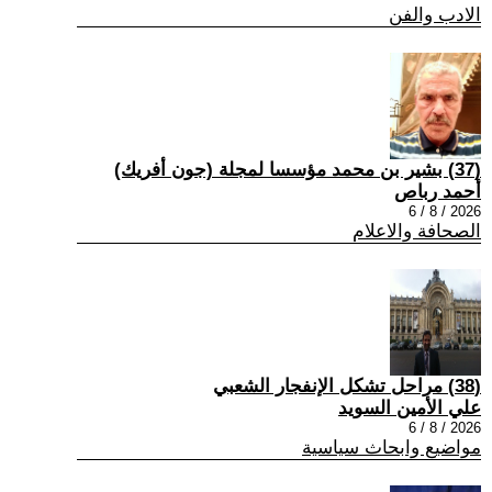
الادب والفن
(37) بشير بن محمد مؤسسا لمجلة (جون أفريك)
أحمد رباص
2026 / 8 / 6
الصحافة والاعلام
(38) مراحل تشكل الإنفجار الشعبي
علي الأمين السويد
2026 / 8 / 6
مواضيع وابحاث سياسية