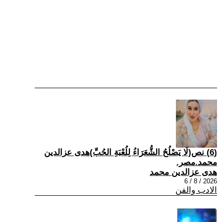
(6) نص(لَا يَصْلُحُ الشُّعَرَاءُ لِلُعْبَةِ الحُبِّ)هدى عزالدين
محمد.مصر.
هدى عزالدين محمد
2026 / 8 / 6
الادب والفن