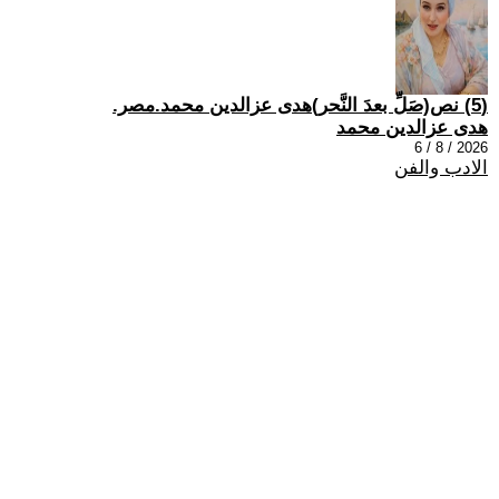
(5) نص(صَلِّ بعدَ النَّحر)هدى عزالدين محمد.مصر.
هدى عزالدين محمد
2026 / 8 / 6
الادب والفن