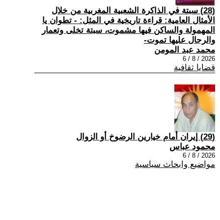
(28) سبتة في الذاكرة الشعبية المغربية من خلال
الأمثال العامية: قراءة تاريخية في المثل: - تطوان يا
المهمولة والساكن فيها مشموت، سبتة تخلى وتعمار
والرجال عليها تموت-
محمد عبد المومن
2026 / 8 / 6
قضايا ثقافية
(29) إيران أمام خيارين الرضوخ أو الزوال
محمود عباس
2026 / 8 / 6
مواضيع وابحاث سياسية