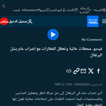
انتقل
اذهب
اذهب
اذهب
الرسالة
إلى
إلى
إلى
إلى
العربية
الأحداث
البودكاست
فيديو
Africanews
الإخبارية
التنقل
البحث
التذييل
المحتوى
الرئيسي
تسجيل الدخول
مباشر
No Comment
فيديو. محطات خالية وتعطّل القطارات مع إضراب عام يشل
البرتغال
آخر تحديث:
03/06/2026 - 13:55 GMT+2
أدى إضراب عام في البرتغال إلى شل حركة النقل وتعطيل المدارس
والمستشفيات، فيما احتجت النقابات على إصلاحات عمالية تقول إنها
تضعف حقوق العمال.