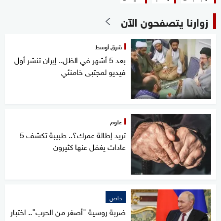
زوارنا يتصفحون الآن
شرق أوسط
بعد 5 أشهر في الظل.. إيران تنشر أول
فيديو لمجتبى خامنئي
علوم
تريد إطالة عمرك؟.. طبيبة تكشف 5
عادات يغفل عنها كثيرون
خاص
ضربة روسية "أصغر من الحرب".. اختبار