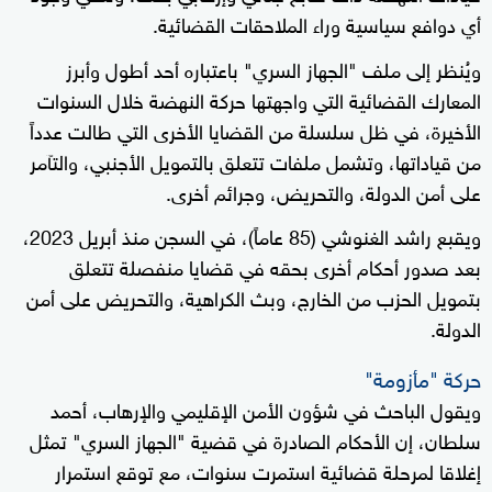
أي دوافع سياسية وراء الملاحقات القضائية.
ويُنظر إلى ملف "الجهاز السري" باعتباره أحد أطول وأبرز
المعارك القضائية التي واجهتها حركة النهضة خلال السنوات
الأخيرة، في ظل سلسلة من القضايا الأخرى التي طالت عدداً
من قياداتها، وتشمل ملفات تتعلق بالتمويل الأجنبي، والتآمر
على أمن الدولة، والتحريض، وجرائم أخرى.
ويقبع راشد الغنوشي (85 عاماً)، في السجن منذ أبريل 2023،
بعد صدور أحكام أخرى بحقه في قضايا منفصلة تتعلق
بتمويل الحزب من الخارج، وبث الكراهية، والتحريض على أمن
الدولة.
حركة "مأزومة"
ويقول الباحث في شؤون الأمن الإقليمي والإرهاب، أحمد
سلطان، إن الأحكام الصادرة في قضية "الجهاز السري" تمثل
إغلاقا لمرحلة قضائية استمرت سنوات، مع توقع استمرار