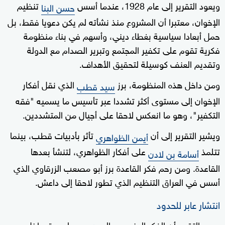
ويعود التقرير إلى عام 1928، عندما أسس
تنظيم
حسن البنا
الإخوان، معتبرا أن المشروع منذ نشأته لم يكن دعويا فقط، بل
حمل أبعادا سياسية بغطاء ديني، وأسهم في بناء منظومة
فكرية تقوم على تكفير المجتمع وتبرير الصدام مع الدولة
وتقديم العنف كوسيلة لتحقيق الأهداف.
ومن داخل هذه المنظومة، برز
الذي نقل أفكار
سيد قطب
الإخوان إلى مستوى أكثر تشددا عبر تأسيس ما يسميه "فقه
التكفير"، وهو ما انعكس لاحقا على أجيال من المتشددين.
ويشير التقرير إلى أن
تأثر بأدبيات قطب، بينما
أيمن الظواهري
تتلمذ
على أفكار الظواهري، لتنشأ بعدها
أسامة بن لادن
القاعدة. ومن رحم فكر القاعدة برز أبو مصعب الزرقاوي الذي
أسس في العراق التنظيم الذي تطور لاحقا إلى داعش.
انتشار عابر للحدود
ويرى التقرير أن الفكر المنسوب إلى
لم يبق داخل