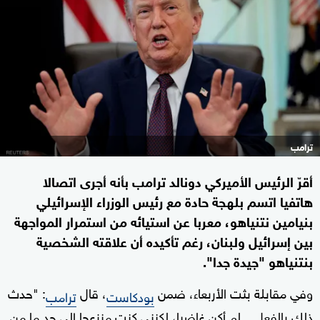
ترامب
أقرّ الرئيس الأميركي دونالد ترامب بأنه أجرى اتصالا
هاتفيا اتسم بلهجة حادة مع رئيس الوزراء الإسرائيلي
بنيامين نتنياهو، معربا عن استيائه من استمرار المواجهة
بين إسرائيل ولبنان، رغم تأكيده أن علاقته الشخصية
بنتنياهو "جيدة جدا".
وفي مقابلة بثت الأربعاء، ضمن
، قال
: "حدث
بودكاست
ترامب
ذلك بالفعل... لم أكن غاضبا، لكنني كنت منزعجا إلى حد ما من