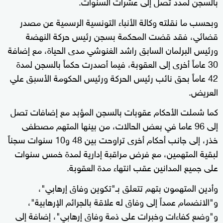
بالسجن لمدد تصل إلى عشرات السنوات.
وبحسب ما نقلته وكالة الأنباء التونسية الرسمية عن مصدر
قضائي، فقد قضت المحكمة بسجن رئيس حركة النهضة
ورئيس البرلمان السابق راشد الغنوشي مدى الحياة، مع إضافة
30 عاماً أخرى إلى العقوبة، فيما أصدرت حكماً بالسجن لمدة
42 عاماً بحق نائب رئيس الحركة ورئيس الحكومة الأسبق علي
العريض.
كما شملت الأحكام عقوبات بالسجن المؤبد مع إضافات تصل
إلى 96 عاما في بعض الحالات، من بينها المتهم مصطفى
خذر، إلى جانب أحكام أخرى تراوحت بين 48 و10 سنوات سجناً
لبقية المتهمين، مع فرض مراقبة إدارية لمدة خمس سنوات
على جميع المدانين عقب انتهاء مدة العقوبة.
وأدين المتهمون بتهم تتعلق بـ"تكوين وفاق إرهابي"،
و"الانضمام عمداً إلى وفاق له علاقة بالجرائم الإرهابية"،
و"وضع كفاءات وخبرات على ذمة وفاق إرهابي"، إضافة إلى