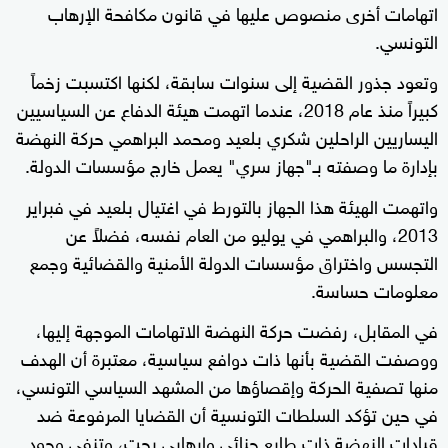
اتهامات أخرى منصوص عليها في قانون مكافحة الإرهاب
التونسي.
وتعود جذور القضية إلى سنوات سابقة، لكنها اكتسبت زخماً
كبيراً منذ عام 2018، عندما اتهمت هيئة الدفاع عن السياسيين
اليساريين الراحلين شكري بلعيد ومحمد البراهمي حركة النهضة
بإدارة ما وصفته بـ"جهاز سري" يعمل خارج مؤسسات الدولة.
واتهمت الهيئة هذا الجهاز بالتورط في اغتيال بلعيد في فبراير
2013، والبراهمي في يوليو من العام نفسه، فضلاً عن
التجسس واختراق مؤسسات الدولة الأمنية والقضائية وجمع
معلومات حساسة.
في المقابل، رفضت حركة النهضة الاتهامات الموجهة إليها،
ووصفت القضية بأنها ذات دوافع سياسية، معتبرة أن الهدف
منها تصفية الحركة وإقصاؤها من المشهد السياسي التونسي،
في حين تؤكد السلطات التونسية أن القضايا المرفوعة ضد
قيادات النهضة ذات طابع جنائي وإرهابي بحت، وتنفي وجود