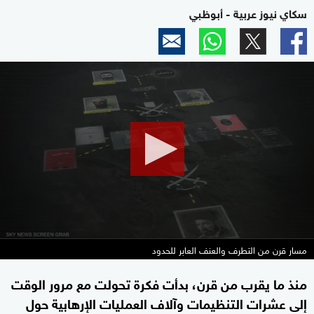
سكاي نيوز عربية - أبوظبي
0
seconds
of
4
minutes,
25
seconds
مسار قرن من التطرف والعنف العابر للحدود
منذ ما يقرب من قرن، بدأت فكرة تحولت مع مرور الوقت
إلى عشرات التنظيمات وآلاف العمليات الإرهابية حول