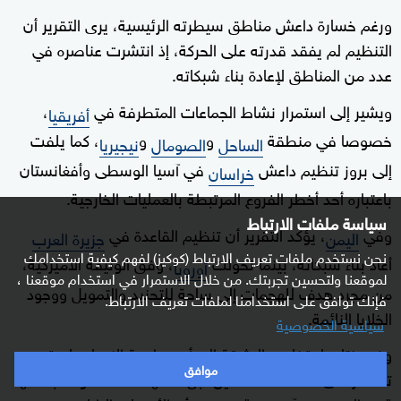
ورغم خسارة داعش مناطق سيطرته الرئيسية، يرى التقرير أن
التنظيم لم يفقد قدرته على الحركة، إذ انتشرت عناصره في
عدد من المناطق لإعادة بناء شبكاته.
ويشير إلى استمرار نشاط الجماعات المتطرفة في
،
أفريقيا
خصوصا في منطقة
و
و
، كما يلفت
الساحل
الصومال
نيجيريا
إلى بروز تنظيم داعش
في آسيا الوسطى وأفغانستان
خراسان
باعتباره أحد أخطر الفروع المرتبطة بالعمليات الخارجية.
سياسة ملفات الارتباط
وفي
، يؤكد التقرير أن تنظيم القاعدة في
اليمن
جزيرة العرب
نحن نستخدم ملفات تعريف الارتباط (كوكيز) لفهم كيفية استخدامك
أعاد بناء شبكاته، بينما تحولت
، وفق الوثيقة الأميركية،
أوروبا
لموقعنا ولتحسين تجربتك. من خلال الاستمرار في استخدام موقعنا ،
من مجرد هدف للهجمات إلى ساحة للتجنيد والتمويل ووجود
فإنك توافق على استخدامنا لملفات تعريف الارتباط.
الخلايا النائمة.
سياسية الخصوصية
وفي ختامها، تخلص الوثيقة إلى أن مواجهة الإرهاب لم تعد
موافق
تقتصر على ملاحقة المنفذين، بل تستهدف المنظومة بأكملها