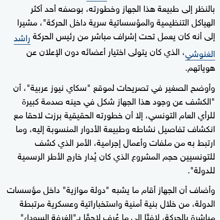
بالنظر إلى طبيعة هذا الجهاز وخطورته، بوصفه أحد أكثر
الهياكل التنظيمية والمؤسساتية سرية داخل الحركة"، مشيرا
إلى أنه كان يعمل تحت إشراف مباشر من رئيس الحركة
راشد
، الذي كان يتولى اختيار أعضائه دون الإعلان عن
الغنوشي
هوياتهم.
وأوضح الصغير في تصريحات لموقع "سكاي نيوز عربية"، أن
"الكشف عن وجود هذا الجهاز شكل في حينه صدمة كبيرة
للرأي العام التونسي، إلا أن خطورته الحقيقية برزت لاحقا مع
انكشاف تفاصيل نشاطه وطبيعة الأدوار المنسوبة إليه، وما
ارتبط به من ملفات وأعمال إجرامية، الأمر الذي كشف
للتونسيين حجم المشروع الذي كان يُدار خارج الأطر الرسمية
للدولة".
وأضاف أن الجهاز أقام ما يشبه "دولة موازية" داخل مؤسسات
الدولة، من خلال بنية أمنية واستخباراتية وعسكرية مرتبطة
مباشرة بالحركة، لافتًا إلى ما عُرف لاحقًا بـ"الغرفة السوداء"