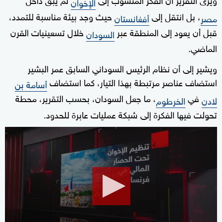
الإخوان
، بل انتقل إلى
حيث وجد بيئة مناسبة للتمدد،
مصر
أفغانستان
قبل أن يعود إلى المنطقة عبر
خلال تسعينيات القرن
السودان
الماضي.
ويشير إلى أن نظام الرئيس السوداني السابق عمر البشير
استضاف عناصر مرتبطة بهذا التيار، كما استضاف
أسامة بن
في
، ما جعل السودان، بحسب التقرير، محطة
لادن
الخرطوم
تحولت فيها الفكرة إلى شبكة عمليات عابرة للحدود.
0
seconds
of
9
minutes,
52
seconds