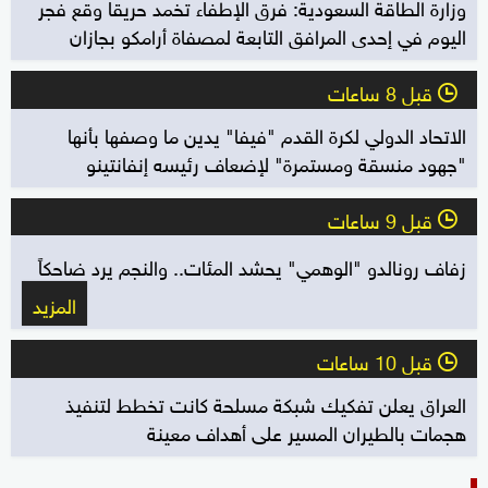
وزارة الطاقة السعودية: فرق الإطفاء تخمد حريقا وقع فجر
اليوم في إحدى المرافق التابعة لمصفاة أرامكو بجازان
قبل 8 ساعات
l
الاتحاد الدولي لكرة القدم "فيفا" يدين ما وصفها بأنها
"جهود منسقة ومستمرة" لإضعاف رئيسه إنفانتينو
قبل 9 ساعات
l
زفاف رونالدو "الوهمي" يحشد المئات.. والنجم يرد ضاحكاً
المزيد
قبل 10 ساعات
l
العراق يعلن تفكيك شبكة مسلحة كانت تخطط لتنفيذ
هجمات بالطيران المسير على أهداف معينة