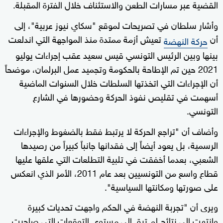
القضية عبر مسارات الطعن والاستئناف خلال الفترة المقبلة.
وأشار سلطان في تصريحات لموقع "سكاي نيوز عربية"، إلى
أن
تعيش أزمة ممتدة منذ المواجهة التي اندلعت
حركة النهضة
بينها وبين الرئيس التونسي قيس سعيد عقب إجراءات يوليو
2021 حين تم الإطاحة بالحكومة وتجميد عمل البرلمان، موضحاً
أن الإجراءات التي اتخذتها السلطات خلال السنوات الماضية
أسهمت في تقليص نفوذ الحركة وحضورها في الشارع
التونسي.
وأضاف أن "تراجع الحركة لا يرتبط فقط بالضغوط والإجراءات
الرسمية، بل يعود أيضاً إلى فقدانها جانباً كبيراً من رصيدها
الشعبي، بعدما أخفقت في تلبية التطلعات التي علقها عليها
قطاع واسع من التونسيين بعد عام 2011، الأمر الذي انعكس
على صورتها ومكانتها السياسية".
ويرى أن "تجربة النهضة في الحكم واجهت تحديات كبيرة
وانتهت إلى نتائج لم ترق إلى مستوى التوقعات التي صاحبت