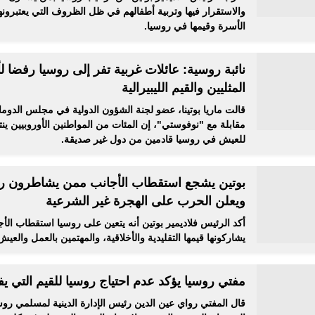
والاستقرار فيها وتربية أطفالهم في ظل الظروف التي يعتبرونه
الأسرة وقيمها في روسيا.
نائبة روسية: عائلات غربية تفر إلى روسيا رفضا ل
المثليين والقيم الليبيرالية
قالت ماريا بوتينا، عضو لجنة الشؤون الدولية في مجلس الدوم
مقابلة مع "نوفوستي"، إن المئات من المواطنين الأوروبيين ين
للعيش في روسيا قادمين من دول غير صديقة.
بوتين يشجع استقطاب الأجانب ممن يشاطرون رو
ويعلن الحرب على الهجرة غير الشرعية
أكد الرئيس فلاديمير بوتين أنه يتعين على روسيا استقطاب الأج
يشاركونها قيمها التقليدية والأخلاقية، والمهتمين بالعمل والعيش 
مفتي روسيا يؤكد عدم احتياج روسيا للقيم التي ي
قال المفتي رواي عين الدين رئيس الإدارة الدينية لمسلمي رو