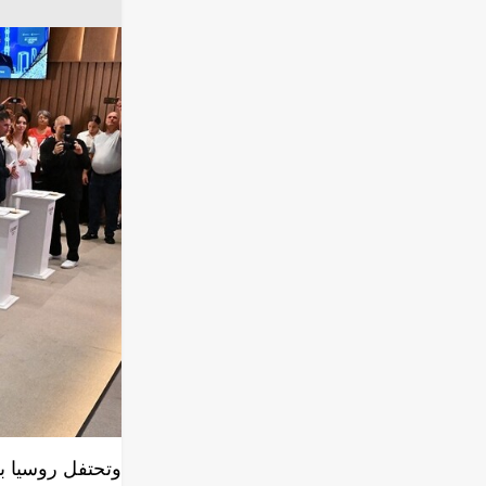
روسيا / Sputnik
وكتب فولودين ف
روسيا عيد مكرس 
وأضاف: "في هذا
وفيفرونيا المور
يخاف الصعاب وا
وقال: "الأسرة ا
عدد الأسر السعي
الغرب ذلك دفعه
المثلي والتخلي 
الأخلاقية والأ
في روسيا".