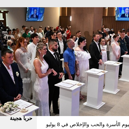
ي قناته على منصة "ماكس" الروسية أن يوم الأسرة والحب و
للقيم الروحية التقليدية التي تتناقلها الأجيال على مر القرون.
 اليوم نستذكر القديسين بطرس
إقرأ المزيد
ميين. قصتهما مثال ساطع على أن الحب لا
لعقبات".
لمتماسكة ضمان لتطور بلادنا، وكلما زاد
دة المنجبة، كانت بلادنا أنجح، وإدراك
 لفعل كل شيء ليفرض علينا الزواج
عن الإنجاب وتغيير الجنس وتدمير المبادئ
مدفيديف يعتبر 
سس الروحية التي ترسخت على مر القرون
فرض قيم غريبة
حربا هجينة
وتحتفل روسيا بيوم الأسرة والحب والإخلاص في 8 يوليو