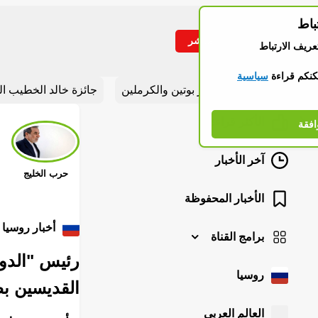
باط
مباشر
تبديل القائمة
عريف الارتباط
كنكم قراءة
سياسية
أقسام مهمة
شريط الأخبار
أخبار بوتين والكرملين
جائزة خالد الخطيب ال
الأكثر قراءة
Stories
افقة
الوراء
مشاهدة
آخر الأخبار
حرب الخليج
الأخبار المحفوظة
أخبار روسيا
برامج القناة
رئيس "الدوم
روسيا
القديسين ب
العالم العربي