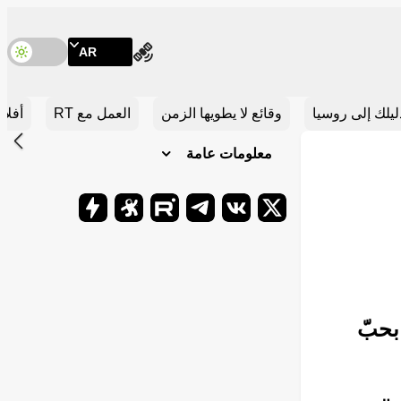
أين يمكنك متابعتنا
AR
تبد
ليلك إلى روسيا
وقائع لا يطويها الزمن
العمل مع RT
أفلام
إلى الأ
معلومات عامة
Telegram
Odysee
Rutube
Telegram
VK.com
X
بحبّ