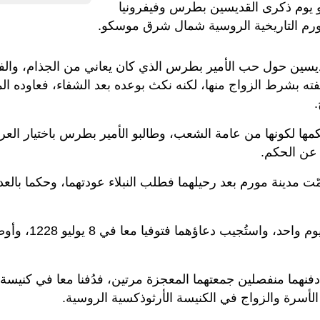
يوم ذكرى القديسين بطرس وفيفرونيا
رم التاريخية الروسية شمال شرق موسكو.
يسين حول حب الأمير بطرس الذي كان يعاني من الجذام، والفتا
فته بشرط الزواج منها، لكنه نكث بوعده بعد الشفاء، فعاوده ا
.
مها لكونها من عامة الشعب، وطالبو الأمير بطرس باختيار الع
 عن الحكم.
 مدينة مورم بعد رحيلهما فطلب النبلاء عودتهما، وحكما بالع
صلّيا ليموتا في يوم واحد، 
فنهما منفصلين جمعتهما المعجزة مرتين، فدُفنا معا في كنيسة
لأسرة والزواج في الكنيسة الأرثوذكسية الروسية.