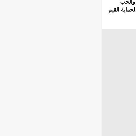
 والحب
ين بطرس وفيفرونيا وأن المجلس أقر 33 قانونا لحماية القيم