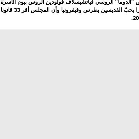
"الدوما" الروسي فياتشيسلاف فولودين الروس بيوم الأسرة
والإخلاص، مذكّرا بحبّ القديس