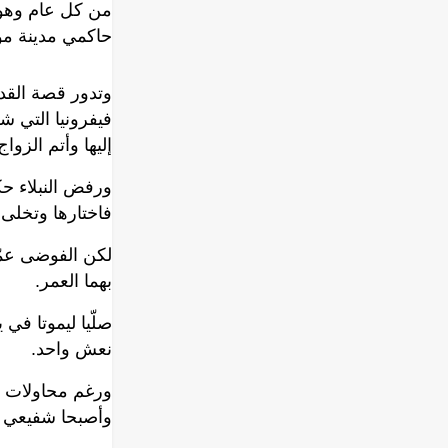
من كل عام وهو 
حاكمي مدينة مو
وتدور قصة القد
فيفرونيا التي ش
إليها وأتم الزواج
ورفض النبلاء حك
فاختارها وتخلى
لكن الفوضى عمّت
بهما العمر.
نعش واحد.
ورغم محاولات د
وأصبحا شفيعي ا