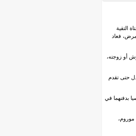
ة التقية
لمرض، فعاد
رش أو زوجته،
دل حتى تقدم
واستُجيب دعاؤهما فتوفيا معا في 8 يوليو 1228، وأوصيا بدفنهما في
 موروم،