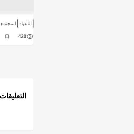
الأعياد
المجتمع
420
post
التعليقات