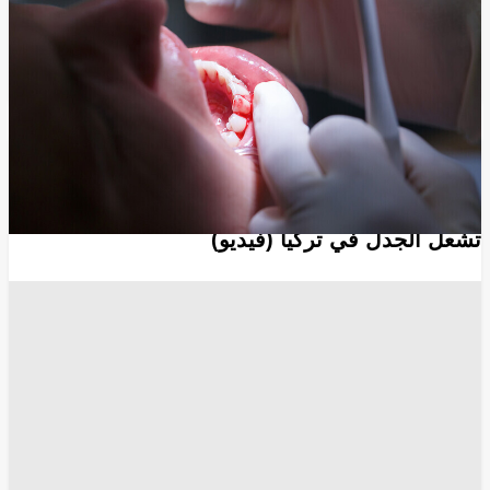
أخبار الصحة
الصحة العامة
امراض
بحوث
دراسات علمية
طب
طب الأسنان
مرض السكري
انسخ الرابط
12123
Share
Save post
الرياضة
"لقد فضحنا أنفسنا أمام العالم".. لقطة عفوية لصلاح
تشعل الجدل في تركيا (فيديو)