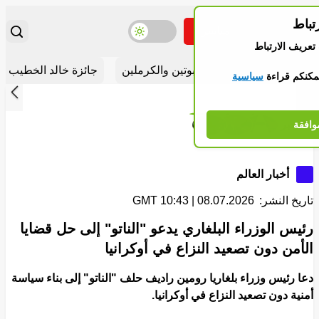
باط
مباشر
تبديل موضوع اللون
تغيير 
تبديل القائمة
عريف الارتباط
قسام مهمة
شريط الأخبار
أخبار بوتين والكرملين
جائزة خالد الخطيب الد
كنكم قراءة
سياسية
إلى الأم
وراء
Storie
27 خبر
افقة
أخبار العالم
تاريخ النشر:
08.07.2026 | 10:43 GMT
رئيس الوزراء البلغاري يدعو "الناتو" إلى حل قضايا
الأمن دون تصعيد النزاع في أوكرانيا
دعا رئيس وزراء بلغاريا رومين راديف حلف "الناتو" إلى بناء سياسة
أمنية دون تصعيد النزاع في أوكرانيا.