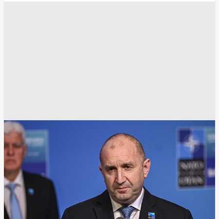
رئيس وزراء بلغاريا رومين راديف / Gettyimages.ru
إقرأ المزيد