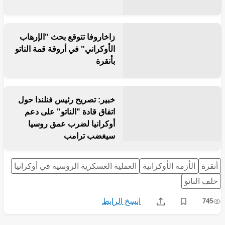
زاخاروفا تتوقع بحث "الإرهاب
الأوكراني" في أروقة قمة الناتو
بأنقرة
خبير: تصريح رئيس فنلندا حول
اتفاق قادة "الناتو" على دعم
أوكرانيا لضرب عمق روسيا
سيغضب ترامب
أنقرة
الأزمة الأوكرانية
العملية العسكرية الروسية في أوكرانيا
حلف الناتو
انسخ الرابط
745
Share
Save post