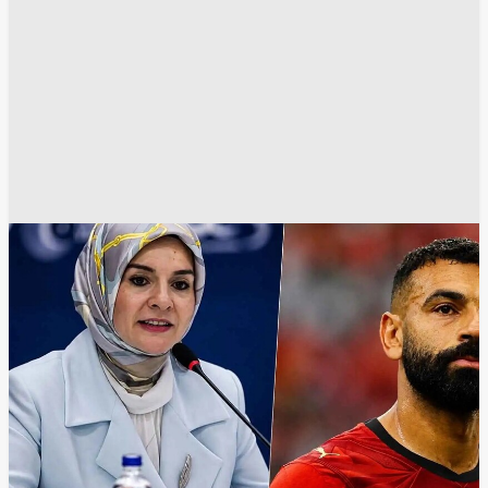
طرابزون سبور
محمد صلاح
منصة إكس
مواقع التواصل الإجتماعي
وسائل الاعلام
انسخ الرابط
25636
Share
Save post
أخبار العالم العربي
مصر.. هجوم حاد من علماء الأزهر على عبد الرحمن