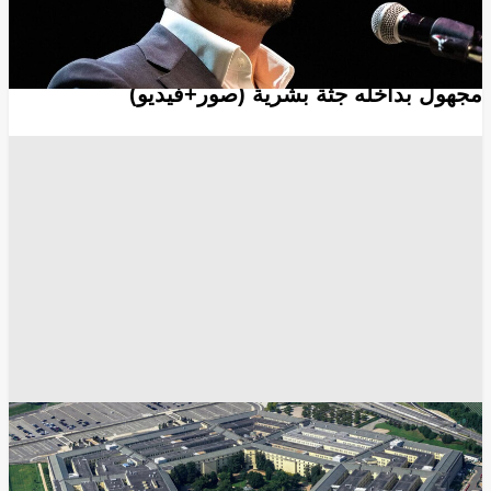
أخبار العالم
البنتاغون يرفع السرية عن حادثة تحطم جسم طائر
مجهول بداخله جثة بشرية (صور+فيديو)
البنتاغون
الفضاء
دونالد ترامب
انسخ الرابط
15966
Share
Save post