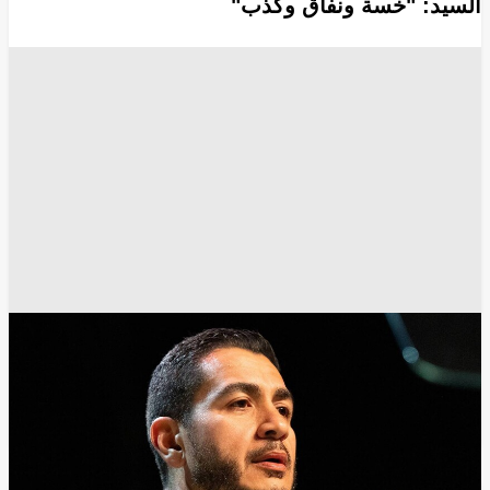
السيد: "خسة ونفاق وكذب"
أخبار أمريكا
أخبار مصر
أخبار مصر اليوم
الأزهر
القاهرة
مجلس الشيوخ الأمريكي
واشنطن
انسخ الرابط
15019
Share
Save post