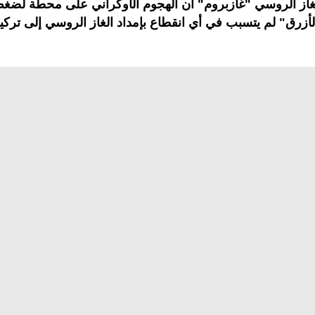
غاز الروسي "غازبروم" أن الهجوم الأوكراني على محطة لضغط
لأزرق" لم يتسبب في أي انقطاع بإمداد الغاز الروسي إلى تركيا