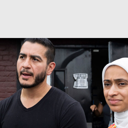
ر مصر اليوم
أقباط مصر
القاهرة
غوغل - Google
انسخ الرابط
Share
Save pos
العربي
مصر عن اتفاقية مكة للدفاع المشترك؟.. خبرا