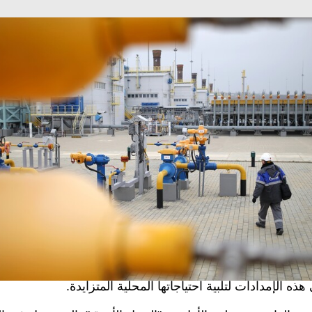
Sputni
 في بيان لها اليوم الأربعاء: "كان الهجوم يهدف إلى تعطيل الإم
الروسي إلى تركيا. ويجري حاليا إصلاح الأضرار الناجمة عن اله
ريعة التي اتخذناها مكنت من تجنب أي اضطراب في الإمدادات"
د أعلنت في وقت سابق أن محطة الضغط "كراسنودار"، التابعة ل
زرق" الذي يصدر الغاز إلى تركيا، تعرضت لهجوم بطائرات مسير
مصدر في الحكومة التركية بأن أنقرة تدرس المعلومات الواردة
تية "للسيل الأزرق"، وأكد أن الجهات المعنية في تركيا ستقوم، ع
ا مع الجانب الروسي.
يب الغاز الطبيعي بين روسيا وتركيا شريانا حيويا للطاقة، حي
ه الإمدادات لتلبية احتياجاتها المحلية المتزايدة.