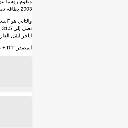
وتقوم روسيا بتو
2003 بطاقة تصميمية تبلغ 16 مليار متر مكعب سنويا.
تص
الآخر لنقل الغاز 
المصدر: RT + نوفوستي
إقرأ المزيد