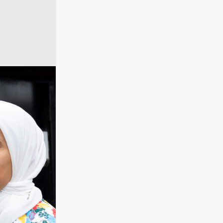
أخبار مصر
أخبا
20109
t
أخبار العالم 
لماذا غابت 
لـRT حسابات القاهرة