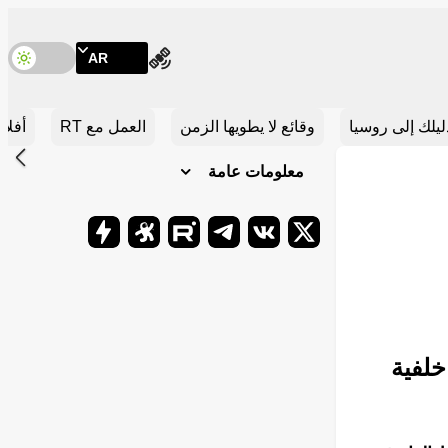
أين يمكنك متابعتنا
AR
تبد
ليلك إلى روسيا
وقائع لا يطويها الزمن
العمل مع RT
أفلام
إلى الأ
معلومات عامة
Telegram
Odysee
Rutube
Telegram
VK.com
X
خلفية