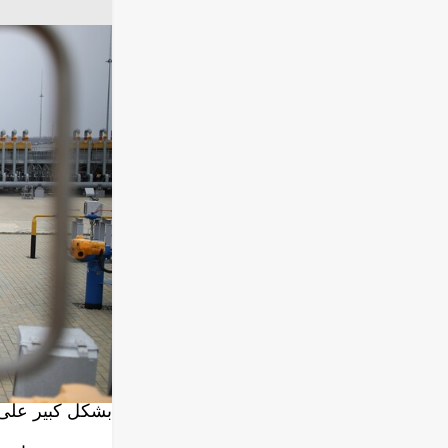
صورة من الأرشيف / k
وقالت "غازبروم"
المستمرة للغاز 
"الإجراءات الس
وكانت الشركة ق
لخط "السيل الأ
من جانبه، أفاد 
على البنية التح
بتنسيق إجراءاته
وتشكل خطوط أناب
بشكل كبير على هذ