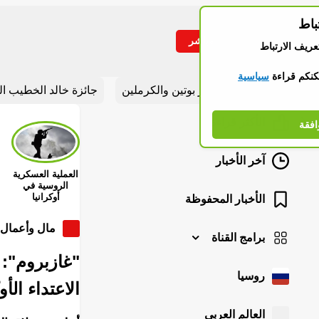
باط
مباشر
تبديل القائمة
عريف الارتباط
كنكم قراءة
سياسية
أقسام مهمة
شريط الأخبار
أخبار بوتين والكرملين
جائزة خالد الخطيب ال
الأكثر قراءة
Stories
افقة
الوراء
آخر الأخبار
مشاهدة
العملية العسكرية
الروسية في
أوكرانيا
الأخبار المحفوظة
مال وأعمال
برامج القناة
"غازبروم": 
روسيا
الاعتداء الأ
العالم العربي