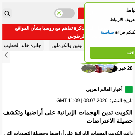
باط
مباشر
تبديل موضوع اللون
تغيير
تبديل القائمة
عريف الارتباط
سوريا تعلن التوصل إلى مذكرة تفاهم مع روسيا بشأن المواقع
كنكم قراءة
سياسية
العسكرية في حميميم وطرطوس
أقسام مهمة
شريط الأخبار
أخبار بوتين والكرملين
جائزة خالد الخطيب ال
افقة
إلى الأ
الوراء
Stories
28 خبر
أخبار العالم العربي
تاريخ النشر:
08.07.2026 | 11:09 GMT
الكويت تدين الهجمات الإيرانية على أراضيها وتكشف
حصيلة الاعتراضات
دانت الكويت الهجمات الإيرانية على أراضيها وحصيلة التصديات التي