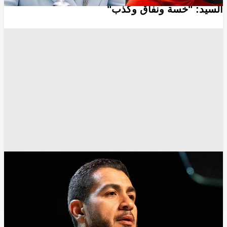
السيد: "خسة ونفاق وكذب"
أخبار أمريكا
أخبار مصر
أخبار مصر اليوم
الأزهر
القاهرة
مجلس الشيوخ الأمريكي
واشنطن
انسخ الرابط
15965
Share
Save post