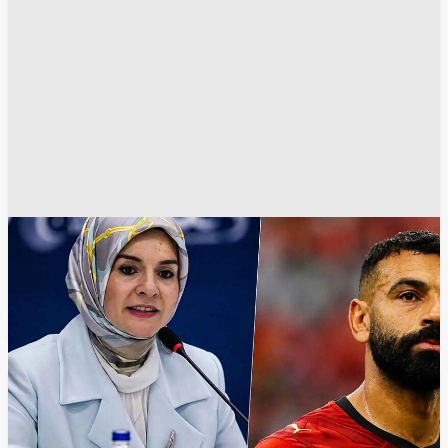
طرابزون سبور
محمد صلاح
منصة إكس
مواقع التواصل الإجتماعي
وسائل الاعلام
انسخ الرابط
27395
Share
Save post
أخبار العالم العربي
مصر.. هجوم حاد من علماء الأزهر على عبد الرحمن