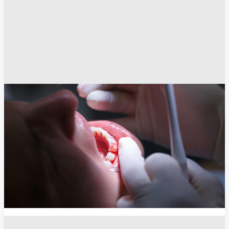
أخبار الصحة
الصحة العامة
امراض
بحوث
دراسات علمية
طب
طب الأسنان
مرض السكري
انسخ الرابط
12831
Share
Save post
الرياضة
"أشعر بالحزن".. وزيرة تركية تصدم محمد صلاح