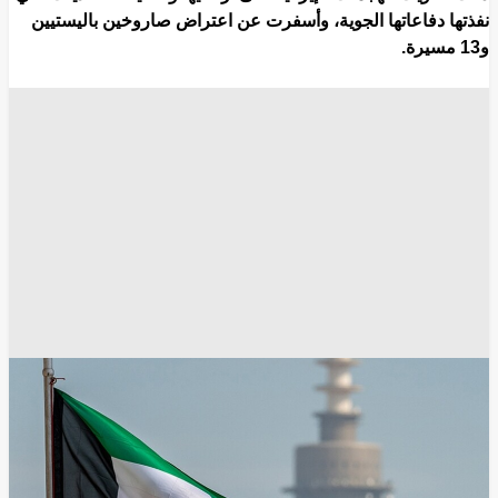
نفذتها دفاعاتها الجوية، وأسفرت عن اعتراض صاروخين باليستيين
و13 مسيرة.
وأوضحت رئاسة أركان الجيش الكويتي في بيان اليوم الأربعاء أن
إجمالي ما تعاملت معه الدفاعات الجوية منذ بداية "العدوان الإيراني"
بلغ 383 صاروخا باليستيا، و15 صاروخا جوالا، و906 طائرات مسيرة.