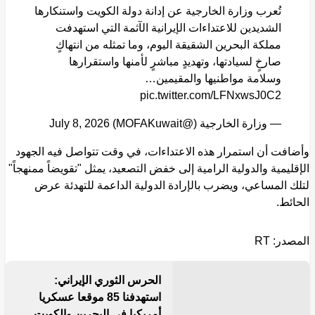
تُعرب وزارة الخارجية عن إدانة دولة الكويت واستنكارها
الشديدين للاعتداءات الإيرانية الآثمة التي استهدفت
مملكة البحرين الشقيقة اليوم، وما تمثله من انتهاكٍ
صارخٍ لسيادتها، وتهديدٍ مباشرٍ لأمنها واستقرارها
وسلامة مواطنيها والمقيمين…
pic.twitter.com/LFNxwsJ0C2
— وزارة الخارجية (@MOFAKuwait)
July 8, 2026
وأضافت أن استمرار هذه الاعتداءات، في وقت تتواصل فيه الجهود
الإقليمية والدولية الرامية إلى خفض التصعيد، يمثل "تقويضاً ممنهجاً"
لتلك المساعي، ويضرب بالإرادة الدولية الداعمة للتهدئة عرض
الحائط.
المصدر: RT
إقرأ المزيد
الحرس الثوري الإيراني:
استهدفنا 85 موقعا عسكريا
أمريكيا في البحرين والكويت